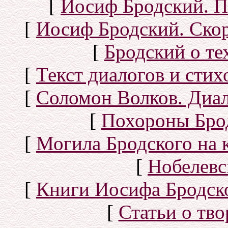
[
Иосиф Бродский. П
[
Иосиф Бродский. Скор
[
Бродский о тех
[
Текст диалогов и сти
[
Соломон Волков. Диал
[
Похороны Бро
[
Могила Бродского на 
[
Нобелевс
[
Книги Иосифа Бродског
[
Статьи о тво