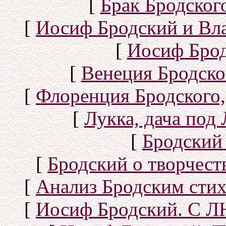
[
Брак Бродског
[
Иосиф Бродский и Вл
[
Иосиф Брод
[
Венеция Бродско
[
Флоренция Бродского,
[
Лукка, дача под
[
Бродский
[
Бродский о творчест
[
Анализ Бродским стих
[
Иосиф Бродский. С