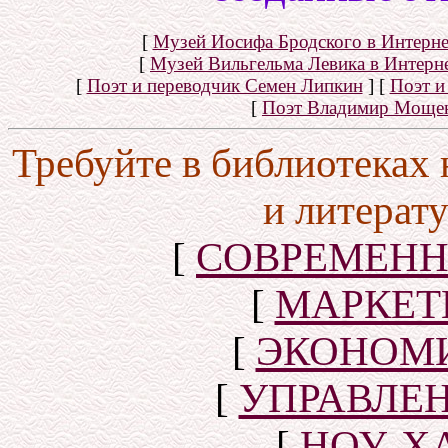
[
Музей Иосифа Бродского в Интерне
[
Музей Вильгельма Левика в Интерн
[
Поэт и переводчик Семен Липкин
]
[
Поэт и
[
Поэт Владимир Моще
Требуйте в библиотеках
и литерат
[
СОВРЕМЕНН
[
МАРКЕТ
[
ЭКОНОМИ
[
УПРАВЛЕ
[
НОУ-Х