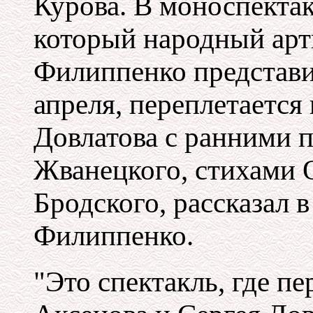
Курова. В моноспекта
который народный арт
Филиппенко представит
апреля, переплетается
Довлатова с ранними 
Жванецкого, стихами 
Бродского, рассказал
Филиппенко.
"Это спектакль, где п