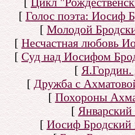
[
Цикл "Рождественск
[
Голос поэта: Иосиф Б
[
Молодой Бродск
[
Несчастная любовь И
[
Суд над Иосифом Бро
[
Я.Гордин.
[
Дружба с Ахматово
[
Похороны Ахма
[
Январский 
[
Иосиф Бродский 