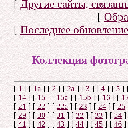
[
Другие сайты, связан
[
Обра
[
Последнее обновлени
Коллекция фотогр
[
1
]
[
1а
]
[
2
]
[
2а
]
[
3
]
[
4
]
[
5
]
[
14
]
[
15
]
[
15a
]
[
15b
]
[
16
]
[
1
[
21
]
[
22
]
[
22a
]
[
23
]
[
24
]
[
25
[
29
]
[
30
]
[
31
]
[
32
]
[
33
]
[
34
]
[
41
]
[
42
]
[
43
]
[
44
]
[
45
]
[
46
]