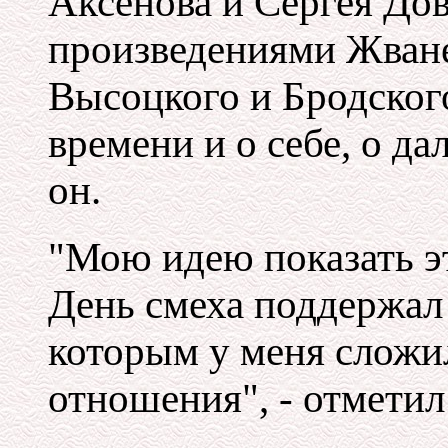
Аксенова и Сергея Дов
произведениями Жване
Высоцкого и Бродског
времени и о себе, о да
он.
"Мою идею показать эт
День смеха поддержал 
которым у меня сложи
отношения", - отметил