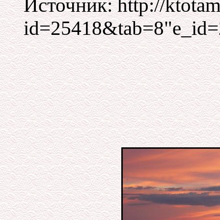
Источник: http://ktotam
id=25418&tab=8"e_id