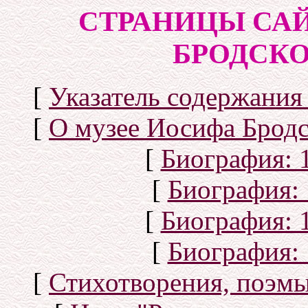
СТРАНИЦЫ СА
БРОДСКОГ
[
Указатель содержания 
[
О музее Иосифа Бродс
[
Биография: 1
[
Биография: 
[
Биография: 1
[
Биография: 
[
Стихотворения, поэмы