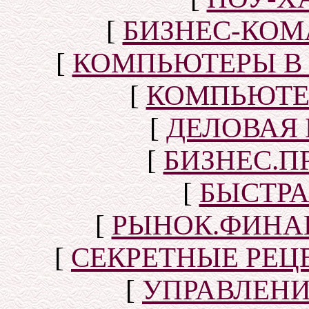
[
БИЗНЕС-КОМ
[
КОМПЬЮТЕРЫ В
[
КОМПЬЮТЕ
[
ДЕЛОВАЯ
[
БИЗНЕС.П
[
БЫСТР
[
РЫНОК.ФИНА
[
СЕКРЕТНЫЕ РЕ
[
УПРАВЛЕН