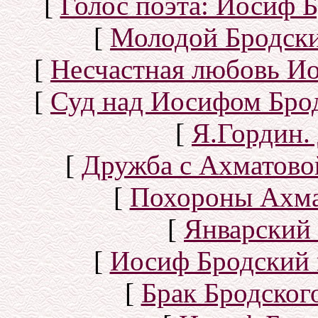
[
Голос поэта: Иосиф Б
[
Молодой Бродск
[
Несчастная любовь И
[
Суд над Иосифом Бро
[
Я.Гордин.
[
Дружба с Ахматово
[
Похороны Ахма
[
Январский 
[
Иосиф Бродский 
[
Брак Бродског