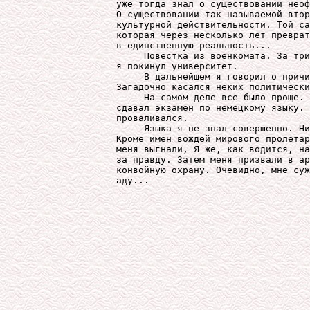
уже тогда знал о существовании неоф
О существовании так называемой втор
культурной действительности. Той са
которая через несколько лет преврат
в единственную реальность...

     Повестка из военкомата. За три
я покинул университет.

     В дальнейшем я говорил о причи
Загадочно касался неких политически
     На самом деле все было проще. 
сдавал экзамен по немецкому языку. 
проваливался.

     Языка я не знал совершенно. Ни
Кроме имен вождей мирового пролетар
меня выгнали, Я же, как водится, на
за правду. Затем меня призвали в ар
конвойную охрану. Очевидно, мне суж