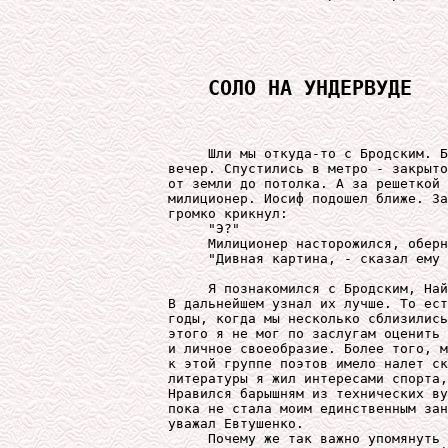
СОЛО НА УНДЕРВУДЕ
     Шли мы откуда-то с Бродским. Б
вечер. Спустились в метро - закрыто
от земли до потолка. А за решеткой 
милиционер. Иосиф подошел ближе. За
громко крикнул:

     "Э?"

     Милиционер насторожился, оберн
     "Дивная картина, - сказал ему 
     Я познакомился с Бродским, Най
В дальнейшем узнал их лучше. То ест
годы, когда мы несколько сблизились
этого я не мог по заслугам оценить 
и личное своеобразие. Более того, м
к этой группе поэтов имело налет ск
литературы я жил интересами спорта,
Нравился барышням из технических ву
пока не стала моим единственным зан
уважал Евтушенко.

     Почему же так важно упомянуть 