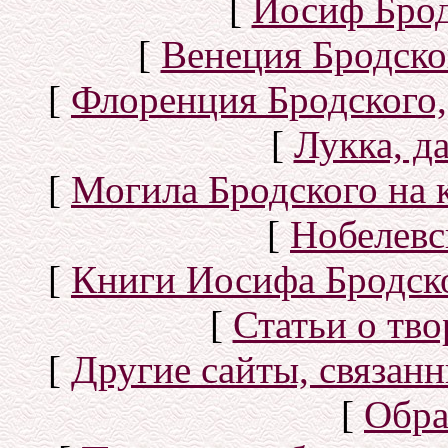
[
Иосиф Брод
[
Венеция Бродско
[
Флоренция Бродского,
[
Лукка, д
[
Могила Бродского на 
[
Нобелевс
[
Книги Иосифа Бродског
[
Статьи о тво
[
Другие сайты, связан
[
Обра