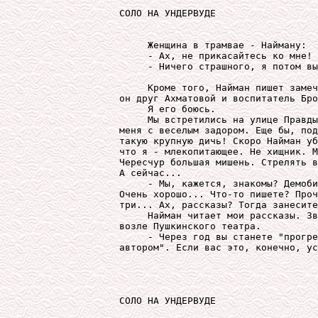
СОЛО НА УНДЕРВУДЕ

     Женщина в трамвае - Найману:

     - Ах, не прикасайтесь ко мне!

     - Ничего страшного, я потом вы
     Кроме того, Найман пишет замеч
он друг Ахматовой и воспитатель Бро
     Я его боюсь.

     Мы встретились на улице Правды
меня с веселым задором. Еще бы, под
такую крупную дичь! Скоро Найман уб
что я - млекопитающее. Не хищник. М
Чересчур большая мишень. Стрелять в
А сейчас...

     - Мы, кажется, знакомы? Демоби
Очень хорошо... Что-то пишете? Проч
три... Ах, рассказы? Тогда занесите
     Найман читает мои рассказы. Зв
возле Пушкинского театра.

     - Через год вы станете "прогре
СОЛО НА УНДЕРВУДЕ
