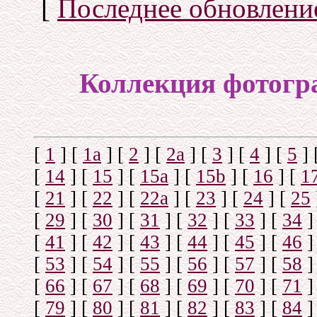
[
Последнее обновлени
Коллекция фотогр
[
1
]
[
1а
]
[
2
]
[
2а
]
[
3
]
[
4
]
[
5
]
[
14
]
[
15
]
[
15a
]
[
15b
]
[
16
]
[
1
[
21
]
[
22
]
[
22a
]
[
23
]
[
24
]
[
25
[
29
]
[
30
]
[
31
]
[
32
]
[
33
]
[
34
]
[
41
]
[
42
]
[
43
]
[
44
]
[
45
]
[
46
]
[
53
]
[
54
]
[
55
]
[
56
]
[
57
]
[
58
]
[
66
]
[
67
]
[
68
]
[
69
]
[
70
]
[
71
]
[
79
]
[
80
]
[
81
]
[
82
]
[
83
]
[
84
]