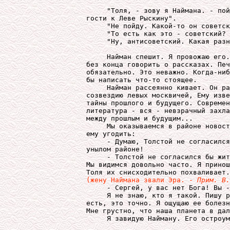
     "Толя, - зову я Наймана. - пой
гости к Леве Рыскину".

     "Не пойду. Какой-то он советск
     "То есть как это - советский? 
     "Ну, антисоветский. Какая разн
     Найман спешит. Я провожаю его.
без конца говорить о рассказах. Печ
обязательно. Это неважно. Когда-ниб
бы написать что-то стоящее.

     Найман рассеянно кивает. Он ра
созвездию левых москвичей, Ему изве
тайны прошлого и будущего. Современ
литература - вся - невзрачный захла
между прошлым и будущим...

     Мы оказываемся в районе новост
ему угодить:

     - Думаю, Толстой не согласился
унылом районе!

     - Толстой не согласился бы жит
Мы видимся довольно часто. Я принош
(жену Наймана звали Эра. - 
Прим. В.