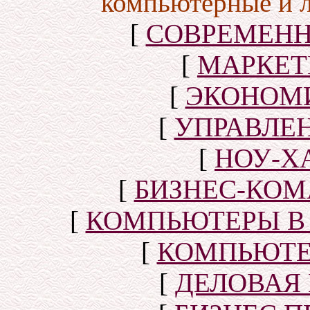
компьютерные и 
[
СОВРЕМЕНН
[
МАРКЕТ
[
ЭКОНОМИ
[
УПРАВЛЕ
[
НОУ-Х
[
БИЗНЕС-КОМ
[
КОМПЬЮТЕРЫ В
[
КОМПЬЮТЕ
[
ДЕЛОВАЯ