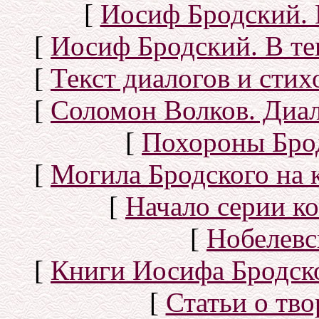
[
Иосиф Бродский. 
[
Иосиф Бродский. В те
[
Текст диалогов и сти
[
Соломон Волков. Диал
[
Похороны Бро
[
Могила Бродского на 
[
Начало серии к
[
Нобелевс
[
Книги Иосифа Бродског
[
Статьи о тво