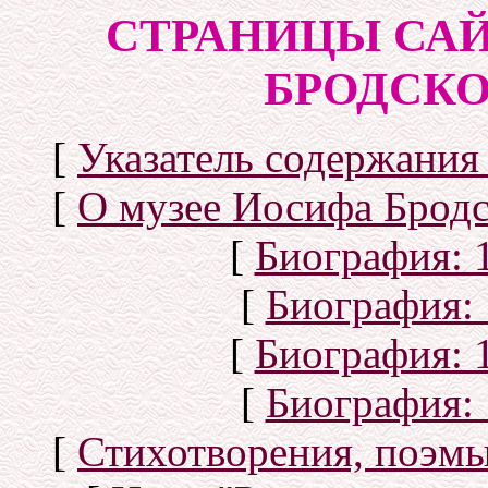
СТРАНИЦЫ САЙ
БРОДСКОГ
[
Указатель содержания 
[
О музее Иосифа Бродс
[
Биография: 1
[
Биография: 
[
Биография: 1
[
Биография: 
[
Стихотворения, поэмы