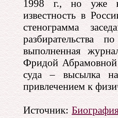
1998 г., но уже 
известность в Росс
стенограмма засед
разбирательства по
выполненная журна
Фридой Абрамовной 
суда – высылка на
привлечением к физи
Источник:
Биография