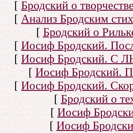
[
Бродский о творчеств
[
Анализ Бродским стих
[
Бродский о Рильке
[
Иосиф Бродский. Посл
[
Иосиф Бродский. С
[
Иосиф Бродский. П
[
Иосиф Бродский. Скор
[
Бродский о тех
[
Иосиф Бродск
[
Иосиф Бродски