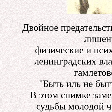
Двойное предательств
лишен
физические и псих
ленинградских вла
гамлетов
"Быть иль не быть
В этом снимке заме
судьбы молодой ч