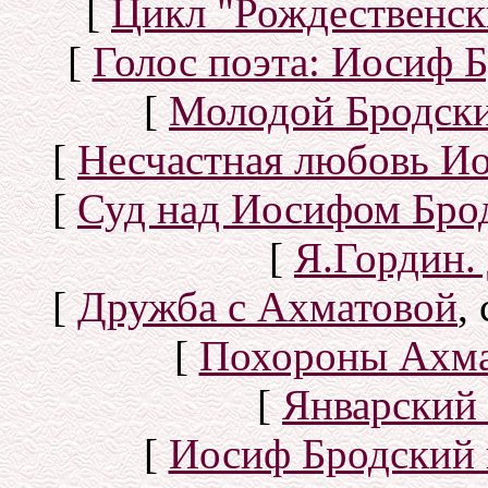
[
Цикл "Рождественск
[
Голос поэта: Иосиф Б
[
Молодой Бродск
[
Несчастная любовь И
[
Суд над Иосифом Бро
[
Я.Гордин.
[
Дружба с Ахматовой
,
[
Похороны Ахма
[
Январский 
[
Иосиф Бродский 