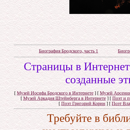
Биография Бродского, часть 1
Биогр
Cтраницы в Интернете
созданные эт
[
Музей Иосифа Бродского в Интернете
]
[
Музей Арсения
[
Музей Аркадия Штейнберга в Интернете
]
[
Поэт и 
[
Поэт Григорий Корин
]
[
Поэт Вл
Требуйте в библ