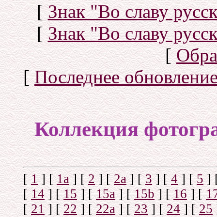
[
Знак "Во славу русск
[
Знак "Во славу русск
[
Обра
[
Последнее обновлени
Коллекция фотогр
[
1
]
[
1а
]
[
2
]
[
2а
]
[
3
]
[
4
]
[
5
]
[
14
]
[
15
]
[
15a
]
[
15b
]
[
16
]
[
1
[
21
]
[
22
]
[
22a
]
[
23
]
[
24
]
[
25