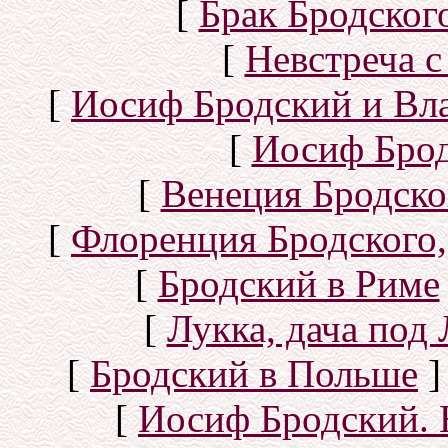
[
Брак Бродског
[
Невстреча с
[
Иосиф Бродский и Вл
[
Иосиф Брод
[
Венеция Бродско
[
Флоренция Бродского,
[
Бродский в Риме
[
Лукка, дача под
[
Бродский в Польше
]
[
Иосиф Бродский. 