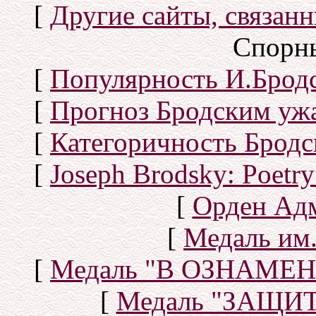
[
Другие сайты, связан
Спорн
[
Популярность И.Бродс
[
Прогноз Бродским уж
[
Категоричность Бродс
[
Joseph Brodsky: Poetry
[
Орден Ад
[
Медаль им.
[
Медаль "В ОЗНАМ
[
Медаль "ЗАЩИ