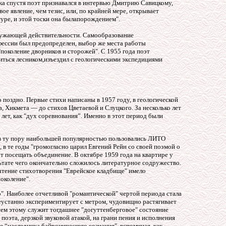
ка спустя поэт признавался в интервью Дмитрию Савицкому,
вое явление, чем тезис, или, по крайней мере, открывает
ьтуре, и этой тоски она былапорождением".
кружающей действительности. Самообразование
фессии был предопределен, выбор же места работы
поколение дворников и сторожей". С 1955 года поэт
оиться лесником,изъездил с геологическими экспедициями
 поздно. Первые стихи написаны в 1957 году, в геологической
, Хикмета — до стихов Цветаевой и Слуцкого. За несколько лет
лет, как "дух соревнования”. Именно в этот период были
 в ту пору наибольшей популярностью пользовались ЛИТО
в те годы "громогласно царил Евгений Рейн со своей поэмой о
 посещать объединение. В октябре 1959 года на квартире у
ьтате чего окончательно сложилось литературное содружество.
 чтение стихотворения "Еврейское кладбище" имело
околение".
о". Наиболее отчетливой "романтической" чертой периода стала
неустанно экспериментирует с метром, чудовищно растягивает
нием этому служит тогдашнее "догуттенберговое" состояние
оэта, дерзкой звуковой атакой, на грани пения и исполнения
 “наследника байронического сознания", вспоминая, как