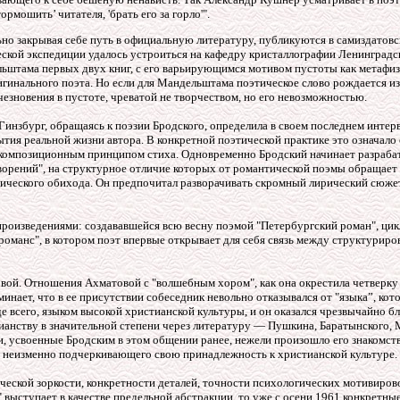
рмошить’ читателя, 'брать его за горло'".
ьно закрывая себе путь в официальную литературу, публикуются в самиздатов
ической экспедиции удалось устроиться на кафедру кристаллографии Ленинградс
штама первых двух книг, с его варьирующимся мотивом пустоты как метафизи
гинального поэта. Но если для Мандельштама поэтическое слово рождается из п
чезновения в пустоте, чреватой не творчеством, но его невозможностью.
Гинзбург, обращаясь к поэзии Бродского, определила в своем последнем интер
ытия реальной жизни автора
.
В конкретной поэтической практике это означало 
композиционным принципом стиха. Одновременно Бродский начинает разрабат
ворений", на структурное отличие которых от романтической поэмы обращает
этического обихода. Он предпочитал разворачивать скромный лирический сюже
произведениями: создававшейся всю весну поэмой "Петербургский роман", цик
романс", в котором поэт впервые открывает для себя связь между структурир
овой. Отношения Ахматовой с "волшебным хором", как она окрестила четверку
инает, что в ее присутствии собеседник невольно отказывался от "языка”, кото
е всего, языком высокой христианской культуры, и он оказался чрезвычайно б
ианству в значительной степени через литературу — Пушкина, Баратынского,
, усвоенные Бродским в этом общении ранее, нежели произошло его знакомств
неизменно подчеркивающего свою принадлежность к христианской культуре.
ической зоркости, конкретности деталей, точности психологических мотивиров
 выступает в качестве предельной абстракции, то уже с осени 1961 конкретные