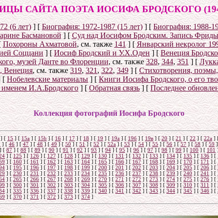
ИЦЫ САЙТА ПОЭТА ИОСИФА БРОДСКОГО (1940
72 (6 лет)
]
[
Биография: 1972-1987 (15 лет)
]
[
Биография: 1988-19
Марине Басмановой
]
[
Суд над Иосифом Бродским. Запись Фриды
[
Похороны Ахматовой
, см. также
141
]
[
Январский некролог 199
рией Соццани
]
[
Иосиф Бродский и У.Х.Оден
]
[
Венеция Бродско
ого, музей Данте во Флоренции
, см. также
328
,
344
,
351
]
[
Лукка
, Венеция
, см. также
319
,
321
,
322
,
349
]
[
Стихотворения, поэмы,
]
[
Нобелевские материалы
]
[
Книги Иосифа Бродского, о его тво
с именем И.А.Бродского
]
[
Обратная связь
]
[
Последнее обновле
Коллекция фотографий Иосифа Бродского
]
[
15
]
[
15a
]
[
15b
]
[
16
]
[
17
]
[
18
]
[
19
]
[
19а
]
[
19б
]
[
19в
]
[
20
]
[
21
]
[
22
]
[
22a
]
5
]
[
46
]
[
47
]
[
48
]
[
49
]
[
50
]
[
51
]
[
52
]
[
52а
]
[
53
]
[
54
]
[
55
]
[
56
]
[
57
]
[
58
]
[
59
]
]
[
87
]
[
88
]
[
89
]
[
90
]
[
91
]
[
92
]
[
93
]
[
94
]
[
95
]
[
96
]
[
97
]
[
98
]
[
99
]
[
100
]
[
101
24
]
[
125
]
[
126
]
[
127
]
[
128
]
[
129
]
[
130
]
[
131
]
[
132
]
[
133
]
[
134
]
[
135
]
[
136
]
[
59
]
[
160
]
[
161
]
[
162
]
[
163
]
[
164
]
[
165
]
[
166
]
[
167
]
[
168
]
[
169
]
[
170
]
[
171
]
[
94
]
[
195
]
[
196
]
[
197
]
[
198
]
[
199
]
[
200
]
[
201
]
[
202
]
[
203
]
[
204
]
[
205
]
[
206
]
[
29
]
[
230
]
[
231
]
[
232
]
[
233
]
[
234
]
[
235
]
[
236
]
[
237
]
[
238
]
[
239
]
[
240
]
[
241
]
[
64
]
[
265
]
[
266
]
[
267
]
[
268
]
[
269
]
[
270
]
[
271
]
[
272
]
[
273
]
[
274
]
[
275
]
[
276
]
[
99
]
[
300
]
[
301
]
[
302
]
[
303
]
[
304
]
[
305
]
[
306
]
[
307
]
[
308
]
[
309
]
[
310
]
[
311
]
[
34
]
[
335
]
[
336
]
[
337
]
[
338
]
[
339
]
[
340
]
[
341
]
[
342
]
[
343
]
[
344
]
[
345
]
[
346
]
[
69
]
[
370
]
[
371
]
[
372
]
[
373
]
[
374
]