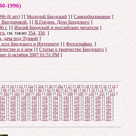
-1996)
96 (8 лет)
]
[
Молодой Бродский
]
[
Самообразование
]
 Вигдоровой.
]
[
Я.Гордин. Дело Бродского
]
6 г.
]
[
Иосиф Бродский и российские читатели
]
го
, см. также
354
,
356
]
, дача под Луккой
]
 эссе Бродского в Интернете
]
[
Фотографии
]
рчестве и о нем
]
[
Статьи о творчестве Бродского
]
ние:
6 октября 2007 01:51 PM
]
[
23
]
[
24
]
[
25
]
[
25а
]
[
25б
]
[
26
]
[
26a
]
[
27
]
[
28
]
[
29
]
[
30
]
[
31
]
[
32
]
[
60
]
[
61
]
[
62
]
[
63
]
[
64
]
[
65
]
[
66
]
[
67
]
[
68
]
[
69
]
[
70
]
[
71
]
[
72
]
]
[
102
]
[
103
]
[
104
]
[
105
]
[
106
]
[
107
]
[
108
]
[
109
]
[
110
]
[
111
]
[
112
]
137
]
[
138
]
[
139
]
[
140
]
[
141
]
[
142
]
[
143
]
[
144
]
[
145
]
[
146
]
[
147
]
172
]
[
173
]
[
174
]
[
175
]
[
176
]
[
177
]
[
178
]
[
179
]
[
180
]
[
181
]
[
182
]
207
]
[
208
]
[
209
]
[
210
]
[
211
]
[
212
]
[
213
]
[
214
]
[
215
]
[
216
]
[
217
]
242
]
[
243
]
[
244
]
[
245
]
[
246
]
[
247
]
[
248
]
[
249
]
[
250
]
[
251
]
[
252
]
277
]
[
278
]
[
279
]
[
280
]
[
281
]
[
282
]
[
283
]
[
284
]
[
285
]
[
286
]
[
287
]
312
]
[
313
]
[
314
]
[
315
]
[
316
]
[
317
]
[
318
]
[
319
]
[
320
]
[
321
]
[
322
]
347
]
[
348
]
[
349
]
[
350
]
[
351
]
[
352
]
[
353
]
[
354
]
[
355
]
[
356
]
[
357
]