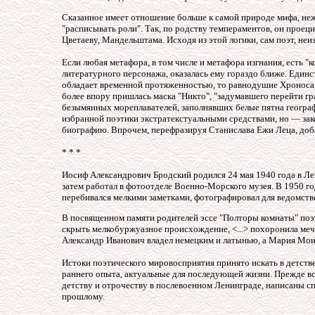
Сказанное имеет отношение больше к самой природе мифа, неж
"расписывать роли". Так, по родству темпераментов, он проец
Цветаеву, Мандельштама. Исходя из этой логики, сам поэт, не
Если любая метафора, в том числе и метафора изгнания, есть "к
литературного персонажа, оказалась ему гораздо ближе. Единс
обладает временной протяженностью, то равнодушие Хроноса, 
более впору пришлась маска "Никто", "задумавшего перейти гр
безымянных мореплавателей, заполнявших белые пятна географ
избранной поэтики экстратекстуальными средствами, но — зак
биографию. Впрочем, перефразируя Станислава Ежи Леца, доба
* * *
Иосиф Александрович Бродский родился 24 мая 1940 года в Лен
затем работал в фотоотделе Военно-Морского музея. В 1950 го
перебивался мелкими заметками, фотографировал для ведомст
В посвященном памяти родителей эссе "Полторы комнаты" поэт
скрыть мелкобуржуазное происхождение, <...> похоронила ме
Александр Иванович владел немецким и латынью, а Мария Моис
Истоки поэтического мировосприятия принято искать в детстве
раннего опыта, актуальные для последующей жизни. Прежде все
детству и отрочеству в послевоенном Ленинграде, написаны сп
прошлому.