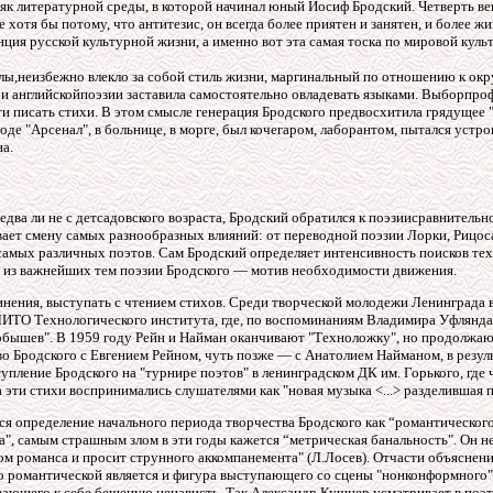
к литературной среды, в которой начинал юный Иосиф Бродский. Четверть ве
е хотя бы потому, что антитезис, он всегда более приятен и занятен, и более жи
денция русской культурной жизни, а именно вот эта самая тоска по мировой кул
лы,неизбежно влекло за собой стиль жизни, маргинальный по отношению к о
и английскойпоэзии заставила самостоятельно овладевать языками. Выборпро
и писать стихи
.
В этом смысле генерация Бродского предвосхитила грядущее "
де "Арсенал", в больнице, в морге, был кочегаром, лаборантом, пытался устр
а.
два ли не с детсадовского возраста, Бродский обратился к поэзиисравнительно
ает смену самых разнообразных влияний: от переводной поэзии Лорки, Рицоса
амых различных поэтов. Сам Бродский определяет интенсивность поисков тех 
а из важнейших тем поэзии Бродского — мотив необходимости движения.
инения, выступать с чтением стихов. Среди творческой молодежи Ленинграда
ИТО Технологического института, где, по воспоминаниям Владимира Уфлянда, 
обышев". В 1959 году Рейн и Найман оканчивают "Техноложку", но продолжают
во Бродского с Евгением Рейном, чуть позже — с Анатолием Найманом, в резул
пление Бродского на "турнире поэтов" в ленинградском ДК им. Горького, где
 эти стихи воспринимались слушателями как "новая музыка <...> разделившая п
ся определение начального периода творчества Бродского как “романтическог
ла", самым страшным злом в эти годы кажется “метрическая банальность". Он 
стом романса и просит струнного аккомпанемента" (Л.Лосев). Отчасти объясне
 романтической является и фигура выступающего со сцены "нонконформного" п
вающего к себе бешеную ненависть. Так Александр Кушнер усматривает в поэте