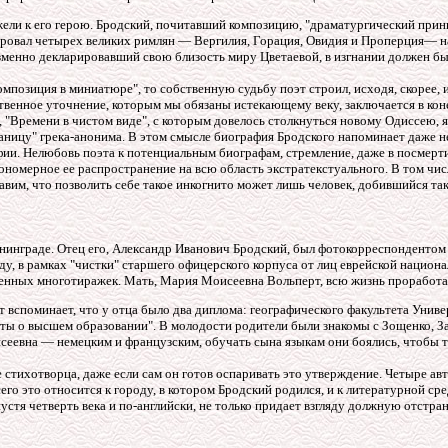
ели к его герою. Бродский, почитавший композицию, "драматургический прин
ировал четырех великих римлян — Вергилия, Горация, Овидия и Проперция— на
изменно декларировавший свою близость миру Цветаевой, в изгнании должен бы
омпозиция в миниатюре", то собственную судьбу поэт строил, исходя, скорее, и
твенное уточнение, которым мы обязаны истекающему веку, заключается в коне
"Времени в чистом виде", с которым довелось столкнуться новому Одиссею, я
аницу" грека-анонима. В этом смысле биография Бродского напоминает даже н
ии. Нелюбовь поэта к потенциальным биографам, стремление, даже в посмерти
ономерное ее распространение на всю область экстратекстуального. В том чи
вим, что позволить себе такое инкогнито может лишь человек, добившийся так
инграде. Отец его, Александр Иванович Бродский, был фотокорреспондентом ар
ду, в рамках "чистки" старшего офицерского корпуса от лиц еврейской национ
венных многотиражек. Мать, Мария Моисеевна Вольперт, всю жизнь проработа
 вспоминает, что у отца было два диплома: географического факультета Унив
чты о высшем образовании". В молодости родители были знакомы с Зощенко, 
еевна — немецким и французским, обучать сына языкам они боялись, чтобы то
 стихотворца, даже если сам он готов оспаривать это утверждение. Четыре ав
го это относится к городу, в котором Бродский родился,
и к литературной сре
устя четверть века и по-английски, не только придает взгляду должную отстра