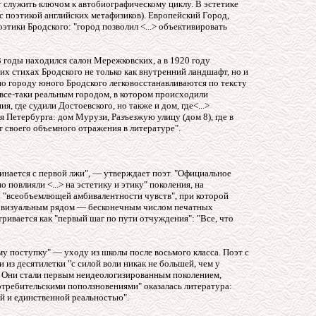
ет служить ключом к автобиографическому циклу. В эстетике
 с поэтикой английских метафизиков). Европейский Город,
этики Бродского: "город позволил <...> объективировать
3 годы находился салон Мережковских, а в 1920 году
х стихах Бродского не только как внутренний ландшафт, но и
о городу юного Бродского легковосстанавливаются по тексту
 все-таки реальным городом, в котором происходили
, где судили Достоевского, но также и дом, где<.
.
.>
 Петербурга: дом Мурузи, Разъезжую улицу (дом 8), где в
от своего объемного отражения в литературе".
нается с первой лжи", — утверждает поэт. "Официальное
 повлияли <...> на эстетику и этику" поколения, на
х "всеобъемлющей амбивалентности чувств", при которой
 с визуальным рядом — бесконечным числом печатных
ривается как "первый шаг по
пути отчуждения": "Все, что
у поступку" — уходу из школы после восьмого класса. Поэт с
из десятилетки "с силой воли никак не большей, чем у
. Они стали первым неидеологизированным поколением,
отребительскими поползновениями" оказалась литература:
ой и единственной реальностью".