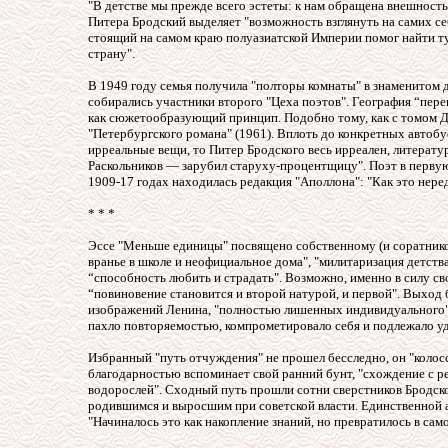
"В детстве мы прежде всего эстеты: к нам обращена внешность
Питера Бродский выделяет "возможность взглянуть на самих себ
стоящий на самом краю полуазиатской Империи помог найти ту “
страну".
В 1949 году семья получила "полторы комнаты" в знаменитом д
собирались участники второго "Цеха поэтов". География “пере
как сюжетообразующий принцип. Подобно тому, как с томом До
"Петербургского романа" (1961). Вплоть до конкретных автоб
ирреальные вещи, то Питер Бродского весь ирреален, литератур
Раскольников — зарубил старуху-процентщицу". Поэт в первую 
1909-17 годах находилась редакция "Аполлона": "Как это неред
* * *
Эссе "Меньше единицы" посвящено собственному (и соратнико
вранье в школе и неофициальное дома", "милитаризация детства"
“способность любить и страдать". Возможно, именно в силу с
“повиновение становится и второй натурой, и первой". Выход
изображений Ленина, "полностью лишенных индивидуального". 
пахло повторяемостью, компрометировало себя и подлежало уд
Избранный "путь отчуждения" не прошел бесследно, он "колос
благодарностью вспоминает свой ранний бунт, "схождение с ре
водорослей". Сходный путь прошли сотни сверстников Бродско
родившимся и выросшим при советской власти. Единственной а
"Начиналось это как накопление знаний, но превратилось в сам