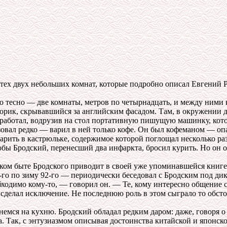
х двух небольших комнат, которые подробно описал Евгений Рейн
есно — две комнаты, метров по четырнадцать, и между ними кух
рик, скрывавшийся за английским фасадом. Там, в окружении д
 и работал, водрузив на стол портативную пишущую машинку, кот
л редко — варил в ней только кофе. Он был кофеманом — опа
рить в кастрюльке, содержимое которой поглощал несколько раз
тобы Бродский, перенесший два инфаркта, бросил курить. Но он 
 быте Бродского приводит в своей уже упоминавшейся книге
-го по зиму 92-го — периодически беседовал с Бродским под дик
бходимо кому-то, — говорил он. — Те, кому интересно общение с
 сделал исключение. Не последнюю роль в этом сыграло то обсто
мся на кухню. Бродский обладал редким даром: даже, говоря о 
 Так, с энтузиазмом описывая достоинства китайской и японской