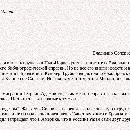
/2.html
Владимир Соловьё
ная книга живущего в Нью-Йорке критика и писателя Владимира 
з его библиографической справки. Но не все его книги известн
позиция: Бродский и Кушнер. Грубо говоря, она такова: Бродски
т, и Кушнер не Сальери. Не говоря уж о том, что и Моцарт, и Са
й эмиграции Георгии Адамовиче, "как же он неправ, но и как же
овсе. Не тратить зря нервные клеточки.
 Бродском". Жаль, что Соловьев не решился на словесную игру, 
зками" и не назвал свою новую вещь "Заветная книга о Бродском
ня запрещает, что в Америке, что в России! Разве сами друг друг