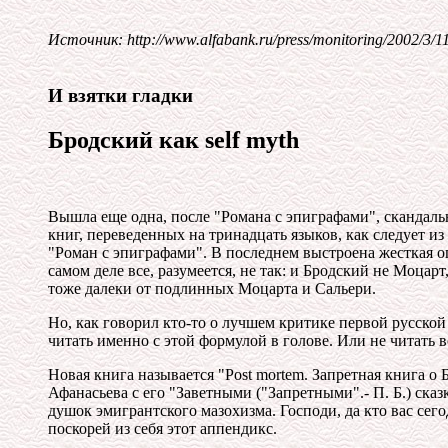
Источник: http://www.alfabank.ru/press/monitoring/2002/3/11
И взятки гладки
Бродский как self myth
Вышла еще одна, после "Романа с эпиграфами", скандаль
книг, переведенных на тринадцать языков, как следует и
"Роман с эпиграфами". В последнем выстроена жесткая оп
самом деле все, разумеется, не так: и Бродский не Моцар
тоже далеки от подлинных Моцарта и Сальери.
Но, как говорил кто-то о лучшем критике первой русско
читать именно с этой формулой в голове. Или не читать в
Новая книга называется "Post mortem. Запретная книга о
Афанасьева с его "Заветными ("Запретными".- П. Б.) ска
душок эмигрантского мазохизма. Господи, да кто вас сегод
поскорей из себя этот аппендикс.