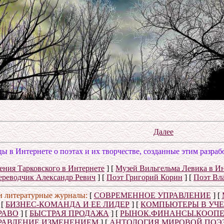
Далее
ы в Интернете о поэтах и их творчестве, созданные этим разраб
ения Тарковского в Интернете
]
[
Музей Вильгельма Левика в И
ереводчик Александр Ревич
]
[
Поэт Григорий Корин
]
[
Поэт Вл
и литературные журналы:
[
СОВРЕМЕННОЕ УПРАВЛЕНИЕ
]
[
[
БИЗНЕС-КОМАНДА И ЕЕ ЛИДЕР
]
[
КОМПЬЮТЕРЫ В УЧ
РАВО
]
[
БЫСТРАЯ ПРОДАЖА
]
[
РЫНОК.ФИНАНСЫ.КООП
РАВЛЕНИЕ ИЗМЕНЕНИЕМ
]
[
АНТОЛОГИЯ МИРОВОЙ ПОЭ