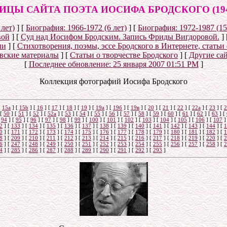
ИЦЫ САЙТА ПОЭТА ИОСИФА БРОДСКОГО (1940
 лет)
]
[
Биография: 1966-1972 (6 лет)
]
[
Биография: 1972-1987 (15
вой
]
[
Суд над Иосифом Бродским. Запись Фриды Вигдоровой.
]
ли
]
[
Стихотворения, поэмы, эссе Бродского в Интернете, статьи 
вские материалы
]
[
Статьи о творчестве Бродского
]
[
Другие са
[
Последнее обновление:
25 января 2007 01:51 PM
]
Коллекция фотографий Иосифа Бродского
[
15a
]
[
15b
]
[
16
]
[
17
]
[
18
]
[
19
]
[
19а
]
[
19б
]
[
19в
]
[
20
]
[
21
]
[
22
]
[
22a
]
[
23
]
[
2
[
50
]
[
51
]
[
52
]
[
52а
]
[
53
]
[
54
]
[
55
]
[
56
]
[
57
]
[
58
]
[
59
]
[
60
]
[
61
]
[
62
]
[
63
]
[
[
94
]
[
95
]
[
96
]
[
97
]
[
98
]
[
99
]
[
100
]
[
101
]
[
102
]
[
103
]
[
104
]
[
105
]
[
106
]
[
107
]
2
]
[
133
]
[
134
]
[
135
]
[
136
]
[
137
]
[
138
]
[
139
]
[
140
]
[
141
]
[
142
]
[
143
]
[
144
]
[
1
0
]
[
171
]
[
172
]
[
173
]
[
174
]
[
175
]
[
176
]
[
177
]
[
178
]
[
179
]
[
180
]
[
181
]
[
182
]
[
1
8
]
[
209
]
[
210
]
[
211
]
[
212
]
[
213
]
[
214
]
[
215
]
[
216
]
[
217
]
[
218
]
[
219
]
[
220
]
[
2
6
]
[
247
]
[
248
]
[
249
]
[
250
]
[
251
]
[
252
]
[
253
]
[
254
]
[
255
]
[
256
]
[
257
]
[
258
]
[
2
4
]
[
285
]
[
286
]
[
287
]
[
288
]
[
289
]
[
290
]
[
291
]
[
292
]
[
293
]