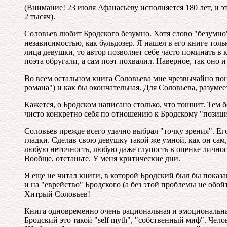
(Внимание! 23 июля Афанасьеву исполняется 180 лет, и эт
2 тысяч).
Соловьев любит Бродского безумно. Хотя слово "безумно
независимостью, как бульдозер. Я нашел в его книге тол
лица девушки, то автор позволяет себе часто поминать в
поэта обругали, а сам поэт похвалил. Наверное, так оно 
Во всем остальном книга Соловьева мне чрезвычайно понр
романа") и как бы окончательная. Для Соловьева, разумее
Кажется, о Бродском написано столько, что тошнит. Тем бо
чисто конкретно себя по отношению к Бродскому "позицио
Соловьев прежде всего удачно выбрал "точку зрения". Его 
гладки. Сделав свою девушку такой же умной, как он сам
любую неточность, любую даже глупость в оценке личност
Вообще, отстаньте. У меня критические дни.
Я еще не читал книги, в которой Бродский был бы показа
и на "еврейство" Бродского (а без этой проблемы не обой
Хитрый Соловьев!
Книга одновременно очень рациональная и эмоциональная.
Бродский это такой "self myth", "собственный миф". Чел