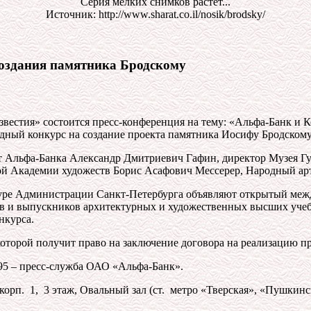
Серия мелких снимков растет...
Источник: http://www.sharat.co.il/nosik/brodsky/
создания памятника Бродскому
Известия» состоится пресс-конференция на тему: «Альфа-Банк и 
ный конкурс на создание проекта памятника Иосифу Бродскому
 Альфа-Банка Александр Дмитриевич Гафин, директор Музея Гу
ой Академии художеств Борис Асафович Мессерер, Народный а
ктуре Администрации Санкт-Петербурга объявляют открытый ме
тов и выпускников архитектурных и художественных высших уче
нкурса.
 которой получит право на заключение договора на реализацию 
995 – пресс-служба ОАО «Альфа-Банк».
корп. 1, 3 этаж, Овальный зал (ст. метро «Тверская», «Пушкинс