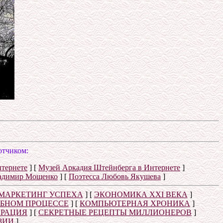
отчиком:
нтернете
]
[
Музей Аркадия Штейнберга в Интернете
]
адимир Мощенко
]
[
Поэтесса Любовь Якушева
]
МАРКЕТИНГ УСПЕХА
]
[
ЭКОНОМИКА XXI ВЕКА
]
ЕБНОМ ПРОЦЕССЕ
]
[
КОМПЬЮТЕРНАЯ ХРОНИКА
]
ЕРАЦИЯ
]
[
СЕКРЕТНЫЕ РЕЦЕПТЫ МИЛЛИОНЕРОВ
]
ЗИИ
]