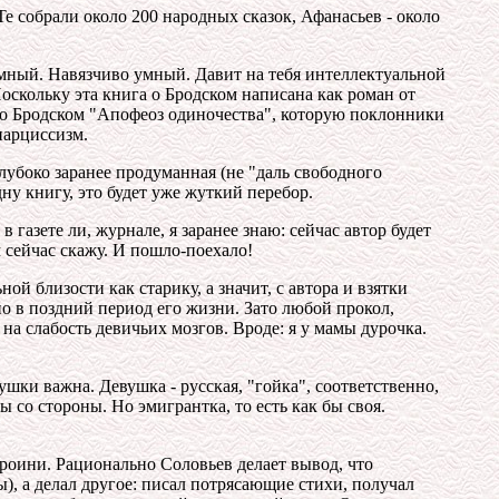
Те собрали около 200 народных сказок, Афанасьев - около
умный. Навязчиво умный. Давит на тебя интеллектуальной
Поскольку эта книга о Бродском написана как роман от
ьи о Бродском "Апофеоз одиночества", которую поклонники
нарциссизм.
лубоко заранее продуманная (не "даль свободного
дну книгу, это будет уже жуткий перебор.
 газете ли, журнале, я заранее знаю: сейчас автор будет
 сейчас скажу. И пошло-поехало!
ой близости как старику, а значит, с автора и взятки
но в поздний период его жизни. Зато любой прокол,
на слабость девичьих мозгов. Вроде: я у мамы дурочка.
шки важна. Девушка - русская, "гойка", соответственно,
ы со стороны. Но эмигрантка, то есть как бы своя.
ероини. Рационально Соловьев делает вывод, что
), а делал другое: писал потрясающие стихи, получал