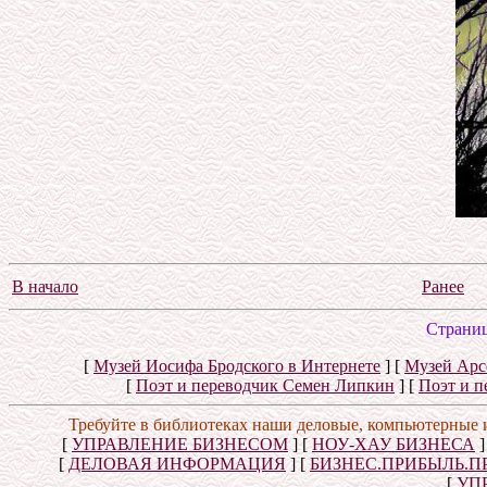
В начало
Ранее
Cтраниц
[
Музей Иосифа Бродского в Интернете
]
[
Музей Арс
[
Поэт и переводчик Семен Липкин
]
[
Поэт и п
Требуйте в библиотеках наши деловые, компьютерные 
[
УПРАВЛЕНИЕ БИЗНЕСОМ
]
[
НОУ-ХАУ БИЗНЕСА
]
[
ДЕЛОВАЯ ИНФОРМАЦИЯ
]
[
БИЗНЕС.ПРИБЫЛЬ.П
[
УП