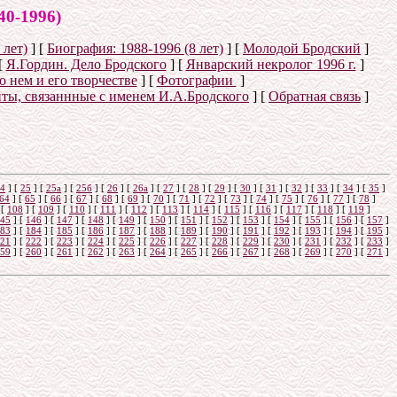
-1996)
 лет)
]
[
Биография: 1988-1996 (8 лет)
]
[
Молодой Бродский
]
[
Я.Гордин. Дело Бродского
]
[
Январский некролог 1996 г.
]
о нем и его творчестве
]
[
Фотографии
]
йты, связаннные с именем И.А.Бродского
]
[
Обратная связь
]
4
]
[
25
]
[
25а
]
[
25б
]
[
26
]
[
26a
]
[
27
]
[
28
]
[
29
]
[
30
]
[
31
]
[
32
]
[
33
]
[
34
]
[
35
]
64
]
[
65
]
[
66
]
[
67
]
[
68
]
[
69
]
[
70
]
[
71
]
[
72
]
[
73
]
[
74
]
[
75
]
[
76
]
[
77
]
[
78
]
[
108
]
[
109
]
[
110
]
[
111
]
[
112
]
[
113
]
[
114
]
[
115
]
[
116
]
[
117
]
[
118
]
[
119
]
45
]
[
146
]
[
147
]
[
148
]
[
149
]
[
150
]
[
151
]
[
152
]
[
153
]
[
154
]
[
155
]
[
156
]
[
157
]
83
]
[
184
]
[
185
]
[
186
]
[
187
]
[
188
]
[
189
]
[
190
]
[
191
]
[
192
]
[
193
]
[
194
]
[
195
]
21
]
[
222
]
[
223
]
[
224
]
[
225
]
[
226
]
[
227
]
[
228
]
[
229
]
[
230
]
[
231
]
[
232
]
[
233
]
59
]
[
260
]
[
261
]
[
262
]
[
263
]
[
264
]
[
265
]
[
266
]
[
267
]
[
268
]
[
269
]
[
270
]
[
271
]