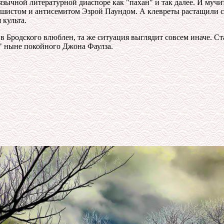
зычной литературной диаспоре как "пахан" и так далее. И мучит
ашистом и антисемитом Эзрой Паундом. А клевреты растащили сла
 культа.
 Бродского влюблен, та же ситуация выглядит совсем иначе. Ста
" ныне покойного Джона Фаулза.