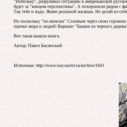
"Нобельку", разруливал ситуацию в американской русскоя
будет за "концом перспективы". А похоронили рядом с ф
Так тебе и надо. Живи реальной жизнью. Не делай из себя
Но поскольку "по-женски" Соловьев через свою героиню в
оценке мира и людей! Вариант "Башни из черного дерева
Вот такая вышла книга.
Автор: Павел Басинский
Источник: http://www.ruscourier.ru/archive/1601