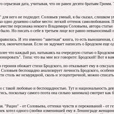
о серьезная дата, учитывая, что он равен десяти братьям Гримм. 
" для него не подходит. Соловьев умный, я бы сказал, слишком 
ько одно душевно слабое место: легкий оттенок самолюбования. 
 качестве персонажа некоего Владимира Соловьева, автора стат
и было. Но писать о себе в третьем лице все равно невыносимый 
авилась. И это именно "заветная" книга, то есть выношенная, г
тся, окончательная. Если он задумает написать о Бродском еще о
лее что каждый раз, натыкаясь на очередную статью о Бродском в
нировать". Типа: что вы мне все говорите: Бродский! Вот я вам
героиня обожает стихи Бродского, но отказывает ему в сексуальн
, Соловьев беспощадно анализирует личность Бродского, особен
и столь же незаурядной, сколь и эгоцентричной, можно списать 
н с такой любовью и беспощадностью. Тут и национальность деву
тись, поскольку самого поэта она сильно занимала) смотрит как б
 "Рацио" - от Соловьева, оттенки чувств и переживаний - от г
овек хотел одного (любви изменившей ему в Ленинграде женщины