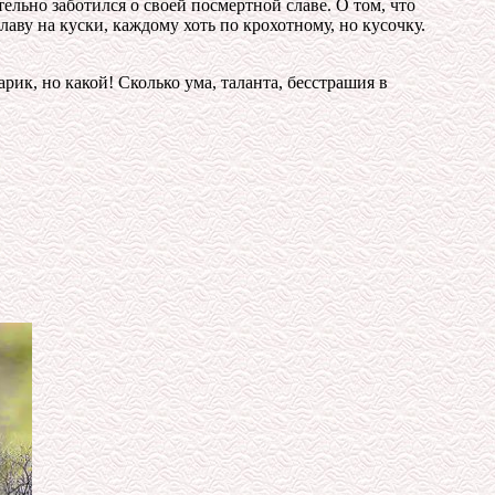
ельно заботился о своей посмертной славе. О том, что
ву на куски, каждому хоть по крохотному, но кусочку.
рик, но какой! Сколько ума, таланта, бесстрашия в