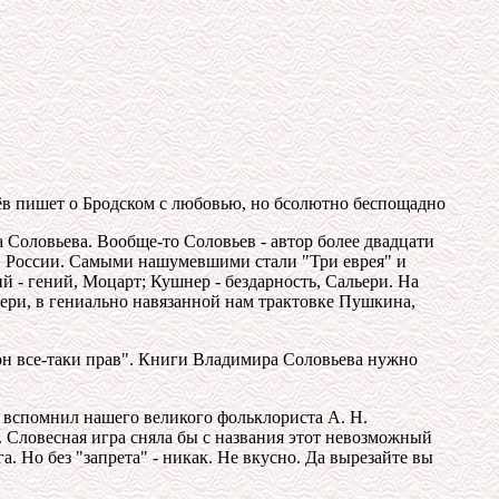
в пишет о Бродском с любовью, но бсолютно беспощадно
Соловьева. Вообще-то Соловьев - автор более двадцати
ы в России. Самыми нашумевшими стали "Три еврея" и
й - гений, Моцарт; Кушнер - бездарность, Сальери. На
льери, в гениально навязанной нам трактовке Пушкина,
 он все-таки прав". Книги Владимира Соловьева нужно
не вспомнил нашего великого фольклориста А. Н.
". Словесная игра сняла бы с названия этот невозможный
а. Но без "запрета" - никак. Не вкусно. Да вырезайте вы