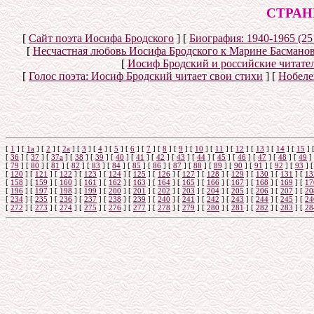
СТРАН
[
Сайт поэта Иосифа Бродского
]
[
Биография: 1940-1965 (25
[
Несчастная любовь Иосифа Бродского к Марине Басмано
[
Иосиф Бродский и российские читате
[
Голос поэта: Иосиф Бродский читает свои стихи
]
[
Нобеле
[
1
]
[
1а
]
[
2
]
[
2а
]
[
3
]
[
4
]
[
5
]
[
6
]
[
7
]
[
8
]
[
9
]
[
10
]
[
11
]
[
12
]
[
13
]
[
14
]
[
15
]
[
36
]
[
37
]
[
37а
]
[
38
]
[
39
]
[
40
]
[
41
]
[
42
]
[
43
]
[
44
]
[
45
]
[
46
]
[
47
]
[
48
]
[
49
]
[
79
]
[
80
]
[
81
]
[
82
]
[
83
]
[
84
]
[
85
]
[
86
]
[
87
]
[
88
]
[
89
]
[
90
]
[
91
]
[
92
]
[
93
]
[
120
]
[
121
]
[
122
]
[
123
]
[
124
]
[
125
]
[
126
]
[
127
]
[
128
]
[
129
]
[
130
]
[
131
]
[
13
[
158
]
[
159
]
[
160
]
[
161
]
[
162
]
[
163
]
[
164
]
[
165
]
[
166
]
[
167
]
[
168
]
[
169
]
[
17
[
196
]
[
197
]
[
198
]
[
199
]
[
200
]
[
201
]
[
202
]
[
203
]
[
204
]
[
205
]
[
206
]
[
207
]
[
20
[
234
]
[
235
]
[
236
]
[
237
]
[
238
]
[
239
]
[
240
]
[
241
]
[
242
]
[
243
]
[
244
]
[
245
]
[
24
[
272
]
[
273
]
[
274
]
[
275
]
[
276
]
[
277
]
[
278
]
[
279
]
[
280
]
[
281
]
[
282
]
[
283
]
[
28