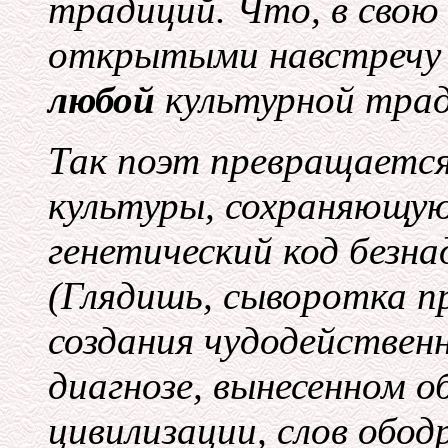
традиций. Что, в свою
открытыми навстречу 
любой
культурной трад
Так поэт превращается
культуры, сохраняющую
генетический код безна
(Глядишь, сыворотка п
создания чудодейственн
диагнозе, вынесенном 
цивилизации, слов обод