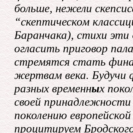
больше, нежели скепсис
“скептическом классиц
Баранчака), стихи эти
огласить приговор пал
стремятся стать фина
жертвам века. Будучи
разных временн
ы
х поко
своей принадлежности
поколению европейской
процитируем Бродского