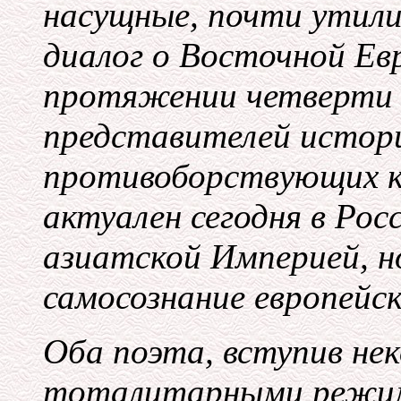
насущные, почти утили
диалог о Восточной Ев
протяжении четверти в
представителей истор
противоборствующих ку
актуален сегодня в Ро
азиатской Империей, н
самосознание европейск
Оба поэта, вступив нек
тоталитарными режима