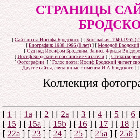
СТРАНИЦЫ СА
БРОДСКОГ
[
Сайт поэта Иосифа Бродского
]
[
Биография: 1940-1965 (25
[
Биография: 1988-1996 (8 лет)
]
[
Молодой Бродский
[
Суд над Иосифом Бродским. Запись Фриды Вигдоро
[
Иосиф Бродский и российские читатели
]
[
Стихотворени
[
Фотографии
]
[
Голос поэта: Иосиф Бродский читает св
[
Другие сайты, связаннные с именем И.А.Бродского
]
Коллекция фотогр
[
1
]
[
1а
]
[
2
]
[
2а
]
[
3
]
[
4
]
[
5
]
[
6
[
15
]
[
15a
]
[
15b
]
[
16
]
[
17
]
[
18
]
[
22a
]
[
23
]
[
24
]
[
25
]
[
25а
]
[
25б
]