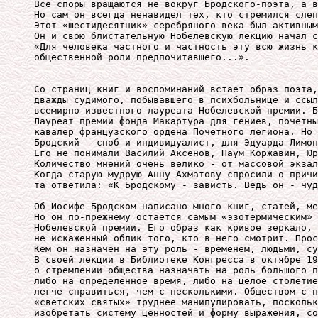
Все споры вращаются не вокруг Бродского-поэта, а в
Но сам он всегда ненавидел тех, кто стремился слеп
Этот «шестидесятник» серебряного века был активным
Он и свою блистательную Нобелевскую лекцию начал с
«Для человека частного и частность эту всю жизнь к
общественной роли предпочитавшего...».

Со страниц книг и воспоминаний встает образ поэта,
дважды судимого, побывавшего в психбольнице и ссыл
всемирно известного лауреата Нобелевской премии. Б
Лауреат премии фонда Макартура для гениев, почетны
кавалер французского ордена Почетного легиона. Но 
Бродский - сноб и индивидуалист, для Эдуарда Лимон
Его не понимали Василий Аксенов, Наум Коржавин, Юр
Количество мнений очень велико - от массовой экзал
Когда старую мудрую Анну Ахматову спросили о причи
та ответила: «К Бродскому - зависть. Ведь он - чуд
Об Иосифе Бродском написано много книг, статей, ме
Но он по-прежнему остается самым «эзотермическим» 
Нобелевской премии. Его образ как кривое зеркало, 
не искаженный облик того, кто в него смотрит. Прос
Кем он назначен на эту роль - временем, людьми, су
В своей лекции в Библиотеке Конгресса в октябре 19
о стремлении общества назначать на роль большого п
либо на определенное время, либо на целое столетие
легче справиться, чем с несколькими. Обществом с н
«светских святых» труднее манипулировать, поскольк
изобретать систему ценностей и форму выражения, со