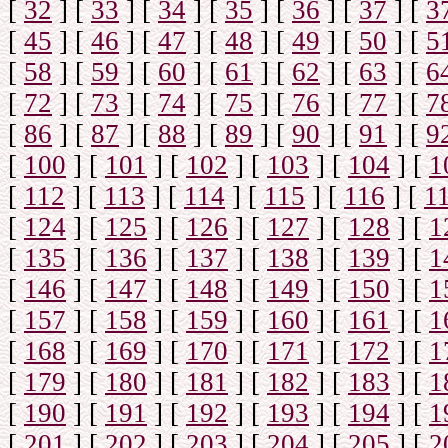
[
32
]
[
33
]
[
34
]
[
35
]
[
36
]
[
37
]
[
3
[
45
]
[
46
]
[
47
]
[
48
]
[
49
]
[
50
]
[
5
[
58
]
[
59
]
[
60
]
[
61
]
[
62
]
[
63
]
[
6
[
72
]
[
73
]
[
74
]
[
75
]
[
76
]
[
77
]
[
7
[
86
]
[
87
]
[
88
]
[
89
]
[
90
]
[
91
]
[
9
[
100
]
[
101
]
[
102
]
[
103
]
[
104
]
[
1
[
112
]
[
113
]
[
114
]
[
115
]
[
116
]
[
1
[
124
]
[
125
]
[
126
]
[
127
]
[
128
]
[
1
[
135
]
[
136
]
[
137
]
[
138
]
[
139
]
[
1
[
146
]
[
147
]
[
148
]
[
149
]
[
150
]
[
1
[
157
]
[
158
]
[
159
]
[
160
]
[
161
]
[
1
[
168
]
[
169
]
[
170
]
[
171
]
[
172
]
[
1
[
179
]
[
180
]
[
181
]
[
182
]
[
183
]
[
1
[
190
]
[
191
]
[
192
]
[
193
]
[
194
]
[
1
[
201
]
[
202
]
[
203
]
[
204
]
[
205
]
[
2