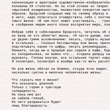
канонизации и адаптации художественно-изобразитель
половины XX столетия. Но на этой основе он творил 
смысловой изощренностью, множеством поворотов мысл
образов. Бродский создавал мир по своему образу и 
в него, надо попытаться отождествить себя с поэтом
смысл жизни. «В чем поэт может участвовать, - гово
в сообщении людям иного плана восприятия мира, пла
Избрав себе в собеседники Бродского, читатель об э
но вряд ли это облегчит жизнь. «Я часто думаю, нас
за двумя-тремя исключениями: писать, слушать музык
А остальное... Сколько бессмыслицы всю жизнь прихо
подсчитывать какие-то цифры, писать рекомендации, 
Помните, когда мы в прошлый раз сидели в кафе, бар
из холодильника, не важно что... открыла дверцу на
шуровать. Голова внутри, все остальное торчит нару
Я посмотрел, посмотрел и вообще как-то жить расхот
Он всю жизнь обитал на Олимпе, откуда ясно видел, 

насколько суетна и мелочна человеческая жизнь: 

Что сказать мне о жизни?

Что оказалась длинной. 

Только с горем я чувствую

солидарность. 

Но пока мне рот

не забили глиной, 

Из него раздаваться будет

лишь благодарность. 
