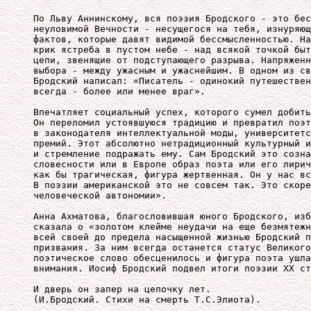
По Льву Аннинскому, вся поэзия Бродского - это бес
неуловимой Вечности - несущегося на тебя, изнуряющ
фактов, которые давят видимой бессмысленностью. На
крик ястреба в пустом небе - над всякой точкой быт
цепи, звенящие от подступающего разрыва. Напряженн
выбора - между ужасным и ужаснейшим. В одном из св
Бродский написал: «Писатель - одинокий путешествен
всегда - более или менее враг». 

Впечатляет социальный успех, которого сумел добить
Он переломил устоявшуюся традицию и превратил поэт
в законодателя интеллектуальной моды, университетс
премий. Этот абсолютно нетрадиционный культурный и
и стремление подражать ему. Сам Бродский это созна
словесности или в Европе образ поэта или его лирич
как бы трагическая, фигура жертвенная. Он у нас вс
В поэзии американской это не совсем так. Это скоре
человеческой автономии». 

Анна Ахматова, благословившая юного Бродского, изб
сказала о «золотом клейме неудачи на еще безмятежн
всей своей до предела насыщенной жизнью Бродский п
призвания. За ним всегда останется статус Великого
поэтическое слово обесценилось и фигура поэта ушла
внимания. Иосиф Бродский подвел итоги поэзии XX ст
И дверь он запер на цепочку лет.

(И.Бродский. Стихи на смерть Т.С.Элиота).
