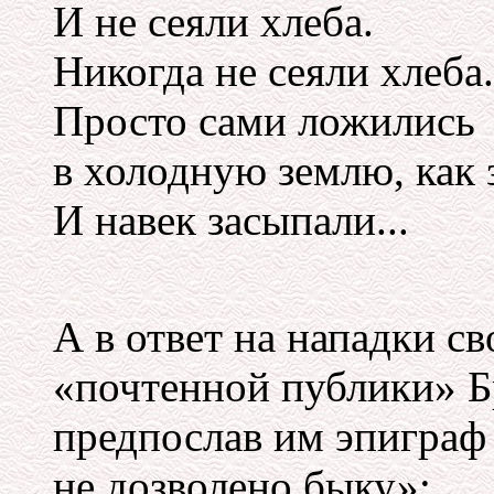
И не сеяли хлеба.
Никогда не сеяли хлеба.
Просто сами ложились
в холодную землю, как 
И навек засыпали...
А в ответ на нападки с
«почтенной публики» Б
предпослав им эпиграф
не дозволено быку»: