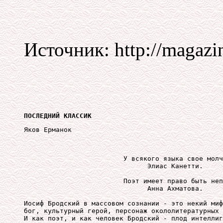
Источник: http://magazin
ПОСЛЕДНИЙ КЛАССИК
Яков Ерманок
                         У всякого языка свое молч
                               Элиас Канетти. 

                         Поэт имеет право быть неп
                               Анна Ахматова. 

Иосиф Бродский в массовом сознании - это некий миф
бог, культурный герой, персонаж окололитературных 
И как поэт, и как человек Бродский - плод интеллиг