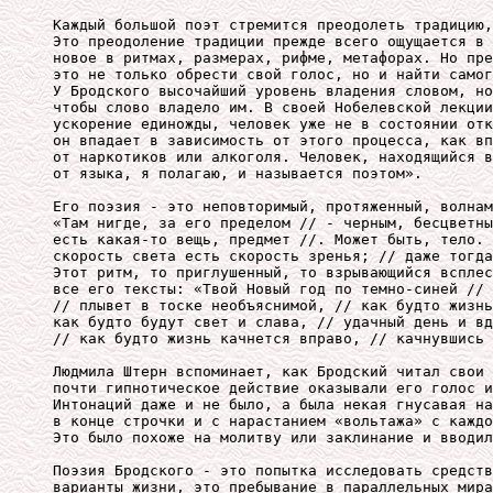
Каждый большой поэт стремится преодолеть традицию,
Это преодоление традиции прежде всего ощущается в 
новое в ритмах, размерах, рифме, метафорах. Но пре
это не только обрести свой голос, но и найти самог
У Бродского высочайший уровень владения словом, но
чтобы слово владело им. В своей Нобелевской лекции
ускорение единожды, человек уже не в состоянии отк
он впадает в зависимость от этого процесса, как вп
от наркотиков или алкоголя. Человек, находящийся в
от языка, я полагаю, и называется поэтом». 

Его поэзия - это неповторимый, протяженный, волнам
«Там нигде, за его пределом // - черным, бесцветны
есть какая-то вещь, предмет //. Может быть, тело. 
скорость света есть скорость зренья; // даже тогда
Этот ритм, то приглушенный, то взрывающийся всплес
все его тексты: «Твой Новый год по темно-синей // 
// плывет в тоске необъяснимой, // как будто жизнь
как будто будут свет и слава, // удачный день и вд
// как будто жизнь качнется вправо, // качнувшись 
Людмила Штерн вспоминает, как Бродский читал свои 
почти гипнотическое действие оказывали его голос и
Интонаций даже и не было, а была некая гнусавая на
в конце строчки и с нарастанием «вольтажа» с каждо
Это было похоже на молитву или заклинание и вводил
Поэзия Бродского - это попытка исследовать средств
варианты жизни, это пребывание в параллельных мира