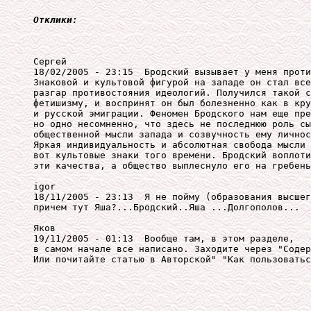
Отклики:
Сергей

18/02/2005 - 23:15  Бродский вызывает у меня проти
Знаковой и культовой фигурой на западе он стал все
разгар противостояния идеологий. Получился такой с
фетишизму, и воспринят он был болезненно как в кру
и русской эмиграции. Феномен Бродского нам еще пре
но одно несомненно, что здесь не последнюю роль сы
общественной мысли запада и созвучность ему личнос
Яркая индивидуальность и абсолютная свобода мысли 
вот культовые знаки того времени. Бродский воплоти
эти качества, а общество выплеснуло его на гребень
igor

18/11/2005 - 23:13  Я не пойму (образования высшег
причем тут Яша?...Бродский..Яша ...Долгополов... 

Яков

19/11/2005 - 01:13  Вообще там, в этом разделе, 

в самом начале все написано. Заходите через "Содер
Или почитайте статью в Авторской" "Как пользоватьс