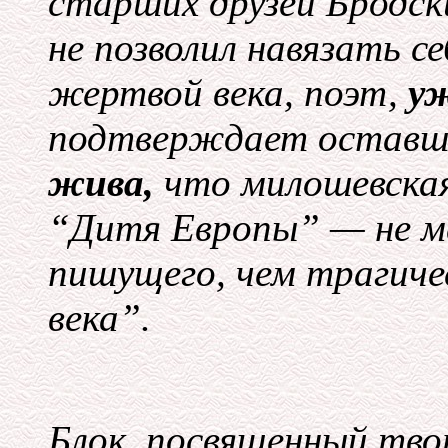
старших друзей Бродски
не позволил навязать 
жертвой века, поэт,
у
подтверждает оставш
жива,
что милошевска
“Дитя Европы” — не ме
пишущего, чем трагиче
века”.
Блок, посвященный тво