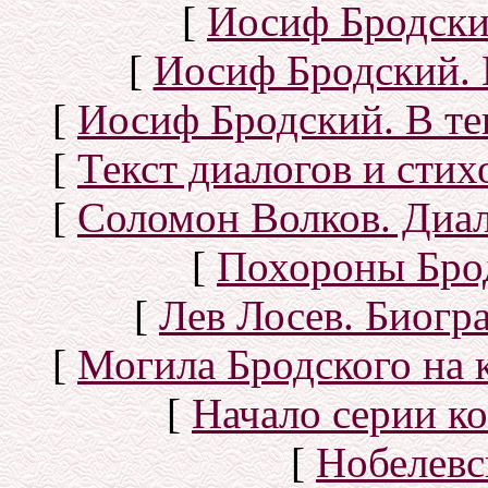
[
Иосиф Бродски
[
Иосиф Бродский. 
[
Иосиф Бродский. В те
[
Текст диалогов и сти
[
Соломон Волков. Диал
[
Похороны Бро
[
Лев Лосев. Биогр
[
Могила Бродского на 
[
Начало серии к
[
Нобелевс