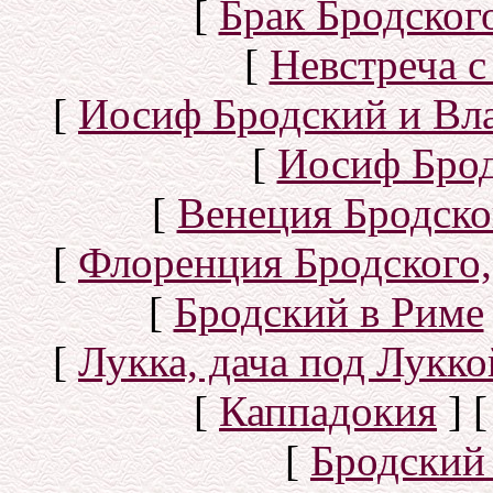
[
Брак Бродског
[
Невстреча с
[
Иосиф Бродский и Вл
[
Иосиф Брод
[
Венеция Бродско
[
Флоренция Бродского,
[
Бродский в Риме
[
Лукка, дача под Лукк
[
Каппадокия
]
[
Бродский