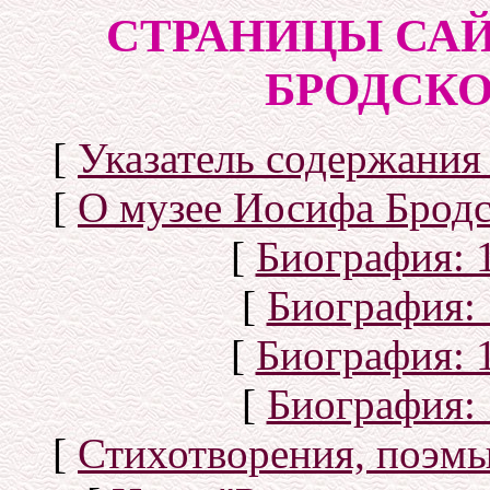
СТРАНИЦЫ САЙ
БРОДСКОГ
[
Указатель содержания 
[
О музее Иосифа Бродс
[
Биография: 1
[
Биография: 
[
Биография: 1
[
Биография: 
[
Стихотворения, поэмы