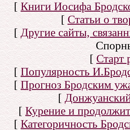
[
Книги Иосифа Бродског
[
Статьи о тво
[
Другие сайты, связан
Спорн
[
Старт
[
Популярность И.Бродс
[
Прогноз Бродским уж
[
Донжуанский
[
Курение и продолжит
[
Категоричность Бродс