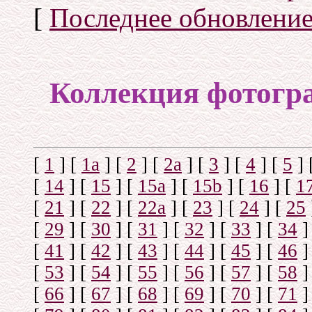
[
Последнее обновлени
Коллекция фотогр
[
1
]
[
1а
]
[
2
]
[
2а
]
[
3
]
[
4
]
[
5
]
[
14
]
[
15
]
[
15a
]
[
15b
]
[
16
]
[
1
[
21
]
[
22
]
[
22a
]
[
23
]
[
24
]
[
25
[
29
]
[
30
]
[
31
]
[
32
]
[
33
]
[
34
]
[
41
]
[
42
]
[
43
]
[
44
]
[
45
]
[
46
]
[
53
]
[
54
]
[
55
]
[
56
]
[
57
]
[
58
]
[
66
]
[
67
]
[
68
]
[
69
]
[
70
]
[
71
]