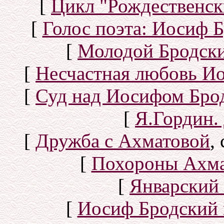
[
Цикл "Рождественск
[
Голос поэта: Иосиф Б
[
Молодой Бродск
[
Несчастная любовь И
[
Суд над Иосифом Бро
[
Я.Гордин.
[
Дружба с Ахматовой
,
[
Похороны Ахма
[
Январский 
[
Иосиф Бродский 