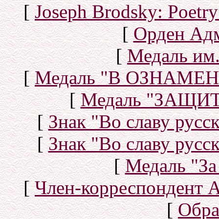
[
Joseph Brodsky: Poetry
[
Орден Ад
[
Медаль им.
[
Медаль "В ОЗНАМ
[
Медаль "ЗАЩИ
[
Знак "Во славу русск
[
Знак "Во славу русск
[
Медаль "За
[
Член-корреспондент 
[
Обра