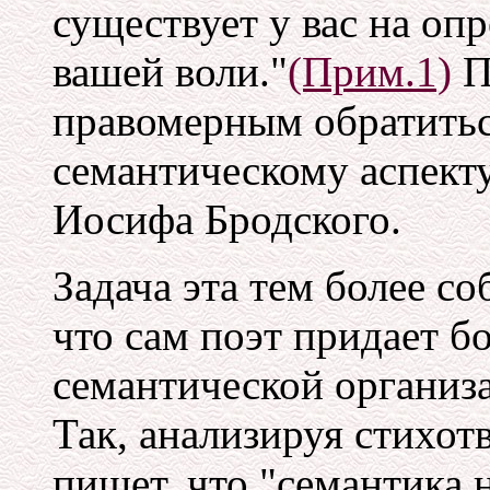
существует у вас на о
вашей воли."
(Прим.1)
П
правомерным обратиться
семантическому аспекту
Иосифа Бродского.
Задача эта тем более со
что сам поэт придает б
семантической организа
Так, анализируя стихот
пишет, что "семантика 