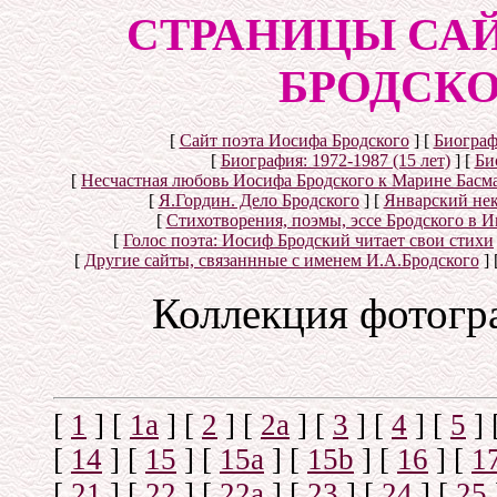
СТРАНИЦЫ СА
БРОДСКОГ
[
Сайт поэта Иосифа Бродского
]
[
Биографи
[
Биография: 1972-1987 (15 лет)
]
[
Би
[
Несчастная любовь Иосифа Бродского к Марине Басм
[
Я.Гордин. Дело Бродского
]
[
Январский нек
[
Стихотворения, поэмы, эссе Бродского в Ин
[
Голос поэта: Иосиф Бродский читает свои стихи
[
Другие сайты, связаннные с именем И.А.Бродского
]
Коллекция фотогр
[
1
]
[
1а
]
[
2
]
[
2а
]
[
3
]
[
4
]
[
5
]
[
14
]
[
15
]
[
15a
]
[
15b
]
[
16
]
[
1
[
21
]
[
22
]
[
22a
]
[
23
]
[
24
]
[
25