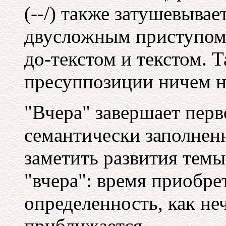
(--/) также затушевыва
двусложным приступом,
до-текстом и текстом. Т
пресуппозиции ничем н
"Вчера" завершает перв
семантически заполнен
заметить развития темы
"вчера": время приобр
определенность, как не
приближается.