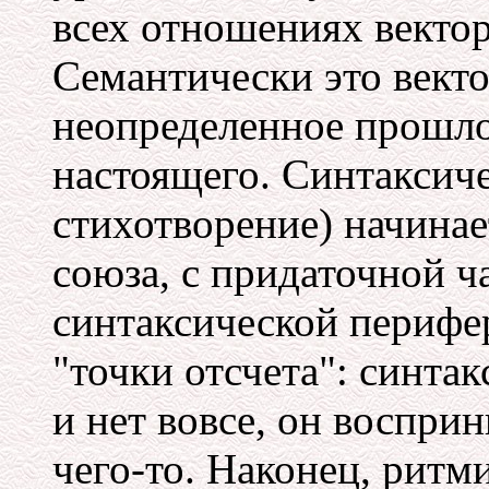
всех отношениях векто
Семантически это вект
неопределенное прошло
настоящего. Синтаксиче
стихотворение) начинае
союза, с придаточной ча
синтаксической перифер
"точки отсчета": синтак
и нет вовсе, он воспри
чего-то. Наконец, ритм