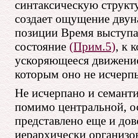
синтаксическую структу
создает ощущение двун
позиции Время выступае
состояние
(Прим.5)
, к 
ускоряющееся движение
которым оно не исчерпы
Не исчерпано и семанти
помимо центральной, о
представлено еще и до
иерархически организо