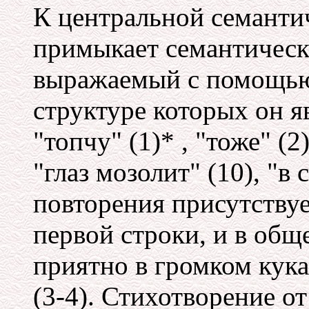
К центральной семанти
примыкает семантическ
выражаемый с помощью
структуре которых он 
"топчу" (1)* , "тоже" (2)
"глаз мозолит" (10), "в 
повторения присутствуе
первой строки, и в общ
приятно в громком кукар
(3-4). Стихотворение о