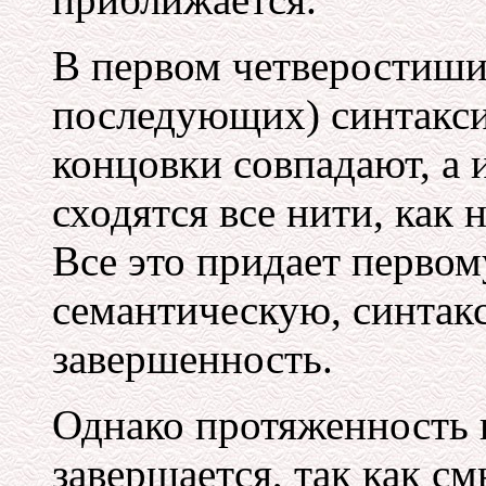
В первом четверостишии
последующих) синтакси
концовки совпадают, а 
сходятся все нити, как 
Все это придает перво
семантическую, синтак
завершенность.
Однако протяженность 
завершается, так как с