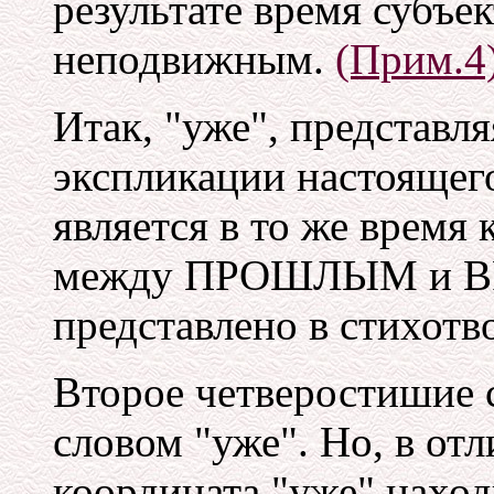
результате время субъе
неподвижным.
(Прим.4
Итак, "уже", представл
экспликации настоящего
является в то же время
между ПРОШЛЫМ и ВР
представлено в стихотв
Второе четверостишие 
словом "уже". Но, в отл
координата "уже" наход