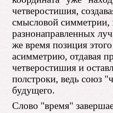
четверостишия, создава
смысловой симметрии,
разнонаправленных луча
же время позиция этого
асимметрию, отдавая 
четверостишия и остав
полстроки, ведь союз "
будущего.
Слово "время" заверша