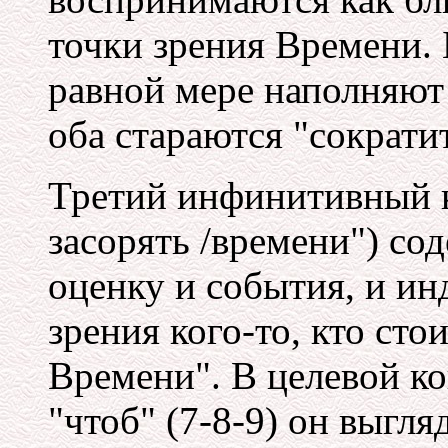
точки зрения Времени. 
равной мере наполняют 
оба стараются "сократи
Третий инфинитивный к
засорять /времени") с
оценку и события, и ин
зрения кого-то, кто сто
Времени". В целевой к
"чтоб" (7-8-9) он выгля