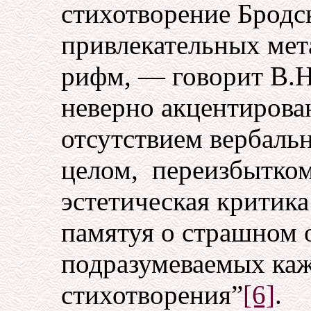
стихотворение Бродс
привлекательных мет
рифм, — говорит В.Н
неверно акцентирова
отсутствием вербаль
целом, переизбытком
эстетическая критика
памятуя о страшном 
подразумеваемых каж
стихотворения”
[6]
.