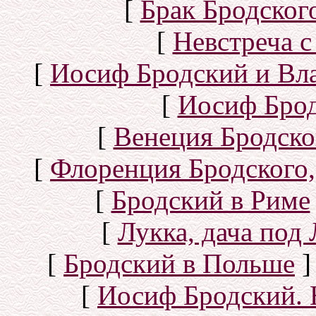
[
Брак Бродског
[
Невстреча с
[
Иосиф Бродский и Вл
[
Иосиф Брод
[
Венеция Бродско
[
Флоренция Бродского,
[
Бродский в Риме
[
Лукка, дача под
[
Бродский в Польше
]
[
Иосиф Бродский. 