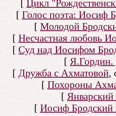
[
Цикл "Рождественск
[
Голос поэта: Иосиф Б
[
Молодой Бродск
[
Несчастная любовь И
[
Суд над Иосифом Бро
[
Я.Гордин.
[
Дружба с Ахматовой
,
[
Похороны Ахма
[
Январский 
[
Иосиф Бродский 