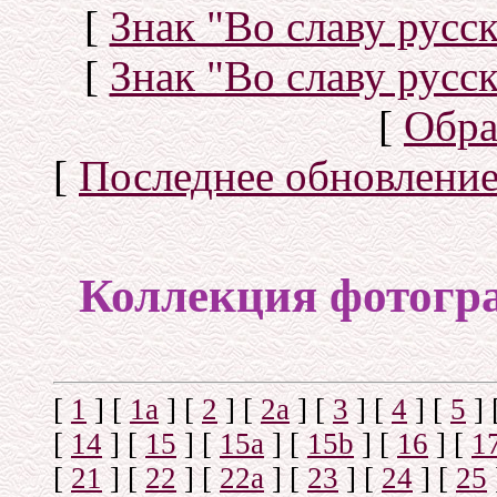
[
Знак "Во славу русск
[
Знак "Во славу русск
[
Обра
[
Последнее обновлени
Коллекция фотогр
[
1
]
[
1а
]
[
2
]
[
2а
]
[
3
]
[
4
]
[
5
]
[
14
]
[
15
]
[
15a
]
[
15b
]
[
16
]
[
1
[
21
]
[
22
]
[
22a
]
[
23
]
[
24
]
[
25