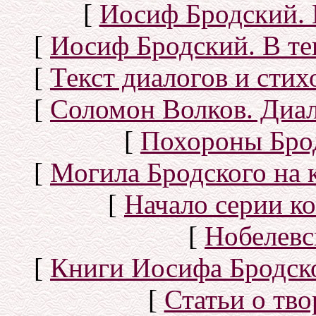
[
Иосиф Бродский. 
[
Иосиф Бродский. В те
[
Текст диалогов и сти
[
Соломон Волков. Диал
[
Похороны Бро
[
Могила Бродского на 
[
Начало серии к
[
Нобелевс
[
Книги Иосифа Бродског
[
Статьи о тво