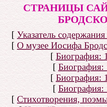
СТРАНИЦЫ САЙ
БРОДСКОГ
[
Указатель содержания 
[
О музее Иосифа Бродс
[
Биография: 1
[
Биография: 
[
Биография: 1
[
Биография: 
[
Стихотворения, поэмы