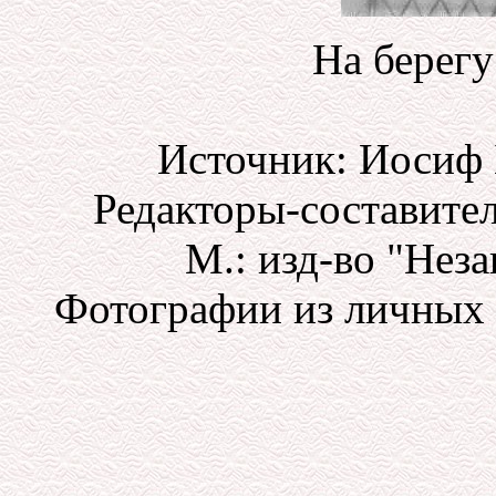
На берегу
Источник: Иосиф 
Редакторы-составител
М.: изд-во "Неза
Фотографии из личных 