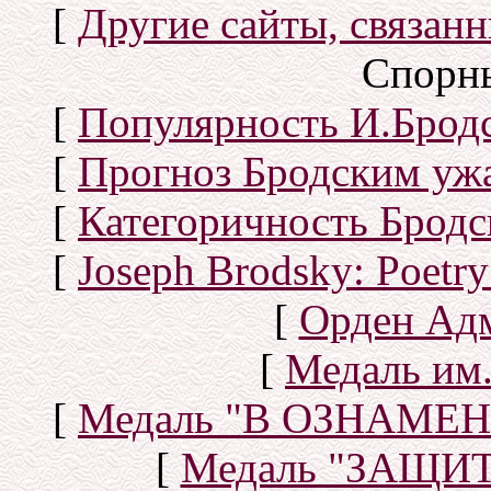
[
Другие сайты, связан
Спорн
[
Популярность И.Бродс
[
Прогноз Бродским уж
[
Категоричность Бродс
[
Joseph Brodsky: Poetry
[
Орден Ад
[
Медаль им.
[
Медаль "В ОЗНАМ
[
Медаль "ЗАЩИ