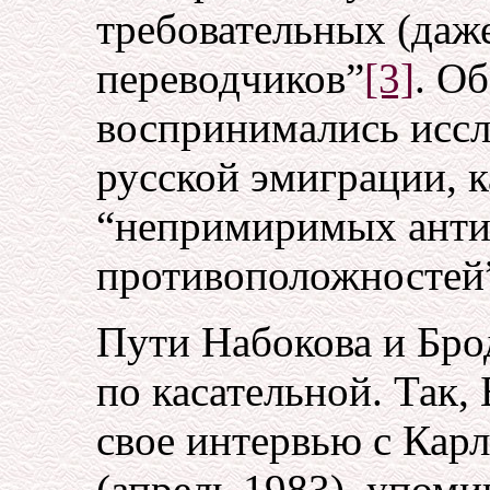
требовательных (даж
переводчиков”
[3]
. О
воспринимались иссл
русской эмиграции, к
“непримиримых анти
противоположностей
Пути Набокова и Бро
по касательной. Так,
свое интервью с Кар
(апрель 1983), упоми