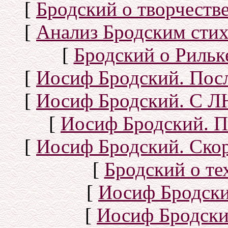
[
Бродский о творчеств
[
Анализ Бродским стих
[
Бродский о Рильке
[
Иосиф Бродский. Посл
[
Иосиф Бродский. С
[
Иосиф Бродский. П
[
Иосиф Бродский. Скор
[
Бродский о тех
[
Иосиф Бродск
[
Иосиф Бродски