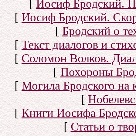
[
Иосиф Бродский. П
[
Иосиф Бродский. Скор
[
Бродский о тех
[
Текст диалогов и сти
[
Соломон Волков. Диал
[
Похороны Бро
[
Могила Бродского на 
[
Нобелевс
[
Книги Иосифа Бродског
[
Статьи о тво