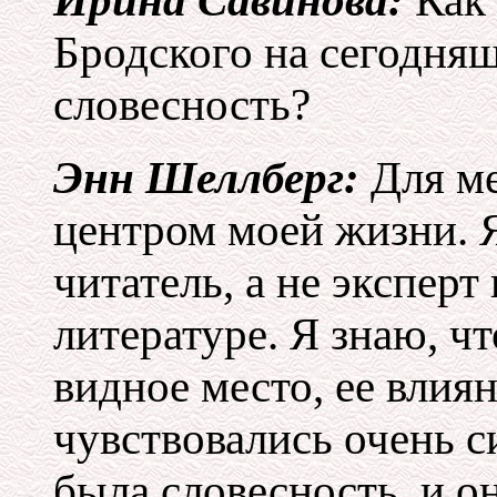
Ирина Савинова:
Как 
Бродского на сегодн
словесность?
Энн Шеллберг:
Для ме
центром моей жизни. Я
читатель, а не эксперт
литературе. Я знаю, чт
видное место, ее влия
чувствовались очень с
была словесность, и о