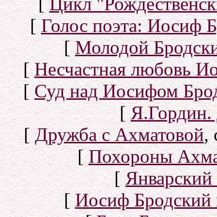
[
Цикл "Рождественск
[
Голос поэта: Иосиф Б
[
Молодой Бродск
[
Несчастная любовь И
[
Суд над Иосифом Бро
[
Я.Гордин.
[
Дружба с Ахматовой
,
[
Похороны Ахма
[
Январский 
[
Иосиф Бродский 