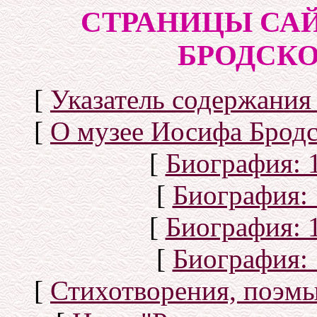
СТРАНИЦЫ СА
БРОДСКОГ
[
Указатель содержания 
[
О музее Иосифа Бродс
[
Биография: 1
[
Биография: 
[
Биография: 1
[
Биография: 
[
Стихотворения, поэмы