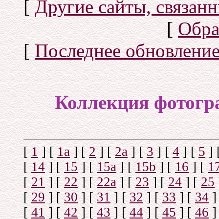
[
Другие сайты, связан
[
Обра
[
Последнее обновлени
Коллекция фотогр
[
1
]
[
1а
]
[
2
]
[
2а
]
[
3
]
[
4
]
[
5
]
[
14
]
[
15
]
[
15a
]
[
15b
]
[
16
]
[
1
[
21
]
[
22
]
[
22a
]
[
23
]
[
24
]
[
25
[
29
]
[
30
]
[
31
]
[
32
]
[
33
]
[
34
]
[
41
]
[
42
]
[
43
]
[
44
]
[
45
]
[
46
]