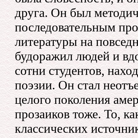
друга. Он был методи
последовательным про
литературы на повсед
будоражил людей и вд
сотни студентов, нахо
поэзии. Он стал неот
целого поколения аме
прозаиков тоже. То, ка
классических источни