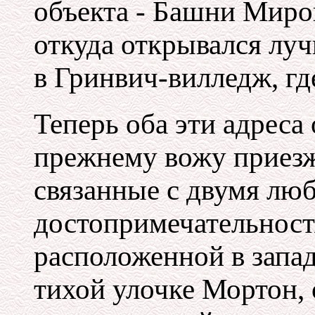
объекта - Башни Миров
откуда открывался луч
в Гринвич-вилледж, гд
Теперь оба эти адреса 
прежнему вожу приезж
связанные с двумя л
достопримечательност
расположенной в запад
тихой улочке Мортон, 