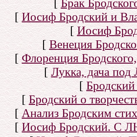
[
Брак Бродског
[
Иосиф Бродский и Вл
[
Иосиф Брод
[
Венеция Бродско
[
Флоренция Бродского,
[
Лукка, дача под
[
Бродский
[
Бродский о творчест
[
Анализ Бродским стих
[
Иосиф Бродский. С