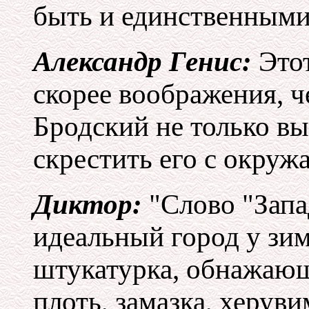
быть и единственными
Александр Генис:
Этот
скорее воображения, 
Бродский не только выв
скрестить его с окру
Диктор:
"Слово "Запа
идеальный город у зи
штукатурка, обнажаю
плоть, замазка, херув