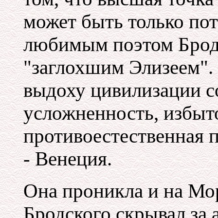
может быть только по
любимым поэтом Брод
"заглохшим Элизеем".
выдоху цивилизации с
усложненность, избыто
противоестественная п
- Венеция.
Она проникла и на Мо
Бродского скрывал за