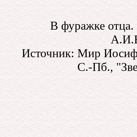
В фуражке отца. 
А.И.
Источник: Мир Иосифа
С.-Пб., "Зве