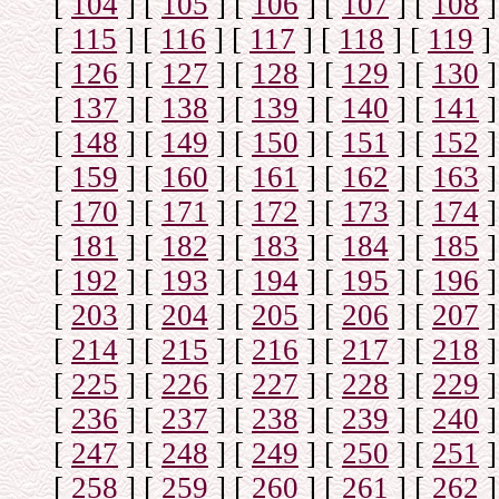
[
104
]
[
105
]
[
106
]
[
107
]
[
108
]
[
115
]
[
116
]
[
117
]
[
118
]
[
119
]
[
126
]
[
127
]
[
128
]
[
129
]
[
130
]
[
137
]
[
138
]
[
139
]
[
140
]
[
141
]
[
148
]
[
149
]
[
150
]
[
151
]
[
152
]
[
159
]
[
160
]
[
161
]
[
162
]
[
163
]
[
170
]
[
171
]
[
172
]
[
173
]
[
174
]
[
181
]
[
182
]
[
183
]
[
184
]
[
185
]
[
192
]
[
193
]
[
194
]
[
195
]
[
196
]
[
203
]
[
204
]
[
205
]
[
206
]
[
207
]
[
214
]
[
215
]
[
216
]
[
217
]
[
218
]
[
225
]
[
226
]
[
227
]
[
228
]
[
229
]
[
236
]
[
237
]
[
238
]
[
239
]
[
240
]
[
247
]
[
248
]
[
249
]
[
250
]
[
251
]
[
258
]
[
259
]
[
260
]
[
261
]
[
262
]