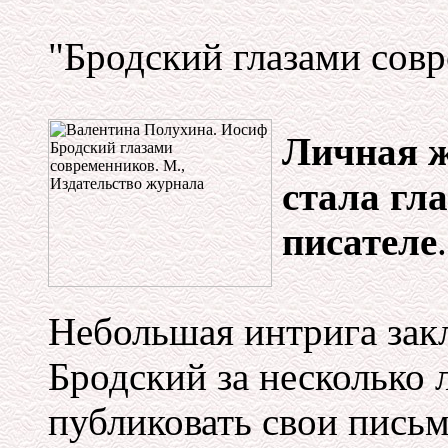
"Бродский глазами сов
Личная ж
стала гл
писателе
.
Небольшая интрига закл
Бродский за несколько 
публиковать свои письм