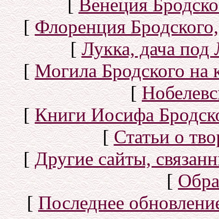
[
Венеция Бродско
[
Флоренция Бродского,
[
Лукка, дача под
[
Могила Бродского на 
[
Нобелевс
[
Книги Иосифа Бродског
[
Статьи о тво
[
Другие сайты, связан
[
Обра
[
Последнее обновлени