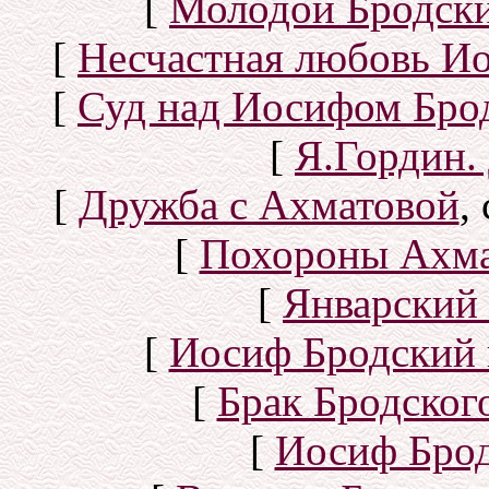
[
Молодой Бродск
[
Несчастная любовь И
[
Суд над Иосифом Бро
[
Я.Гордин.
[
Дружба с Ахматовой
,
[
Похороны Ахма
[
Январский 
[
Иосиф Бродский 
[
Брак Бродског
[
Иосиф Брод