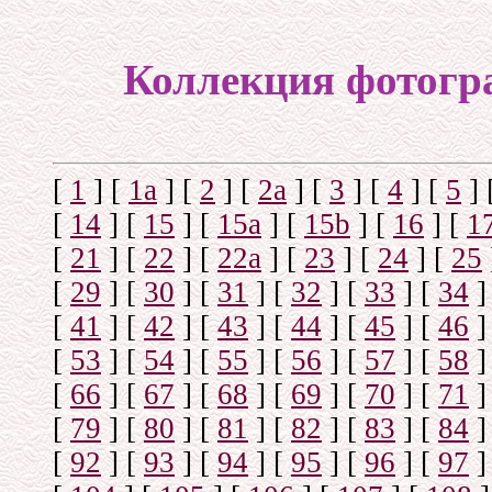
Коллекция фотогр
[
1
]
[
1а
]
[
2
]
[
2а
]
[
3
]
[
4
]
[
5
]
[
14
]
[
15
]
[
15a
]
[
15b
]
[
16
]
[
1
[
21
]
[
22
]
[
22a
]
[
23
]
[
24
]
[
25
[
29
]
[
30
]
[
31
]
[
32
]
[
33
]
[
34
]
[
41
]
[
42
]
[
43
]
[
44
]
[
45
]
[
46
]
[
53
]
[
54
]
[
55
]
[
56
]
[
57
]
[
58
]
[
66
]
[
67
]
[
68
]
[
69
]
[
70
]
[
71
]
[
79
]
[
80
]
[
81
]
[
82
]
[
83
]
[
84
]
[
92
]
[
93
]
[
94
]
[
95
]
[
96
]
[
97
]