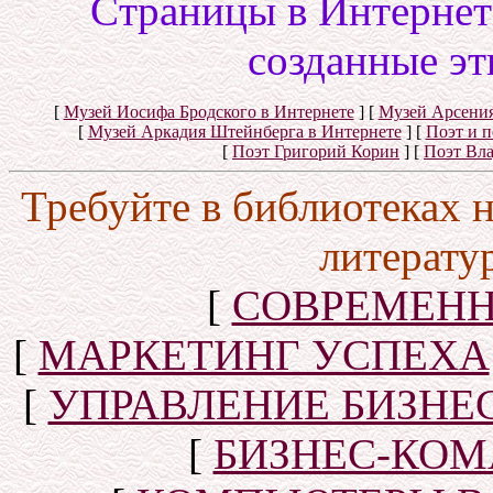
Cтраницы в Интернете
созданные эт
[
Музей Иосифа Бродского в Интернете
]
[
Музей Арсения
[
Музей Аркадия Штейнберга в Интернете
]
[
Поэт и 
[
Поэт Григорий Корин
]
[
Поэт Вл
Требуйте в библиотеках 
литерату
[
СОВРЕМЕНН
[
МАРКЕТИНГ УСПЕХА
[
УПРАВЛЕНИЕ БИЗНЕ
[
БИЗНЕС-КОМ