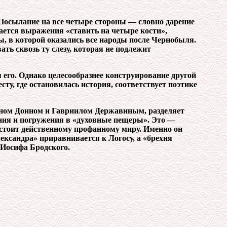
. Посылание на все четыре стороны — словно дарение
ается выражения «ставить на четыре кости»,
, в которой оказались все народы после Чернобыля.
ть сквозь ту слезу, которая не подлежит
го. Однако целесообразнее конструирование другой
у, где остановилась история, соответствует поэтике
Джоном Донном и Гавриилом Державиным, разделяет
ания и погружения в «духовные пещеры». Это —
стоит действенному профанному миру. Именно он
ександра» приравнивается к Логосу, а «брехня
 Иосифа Бродского.