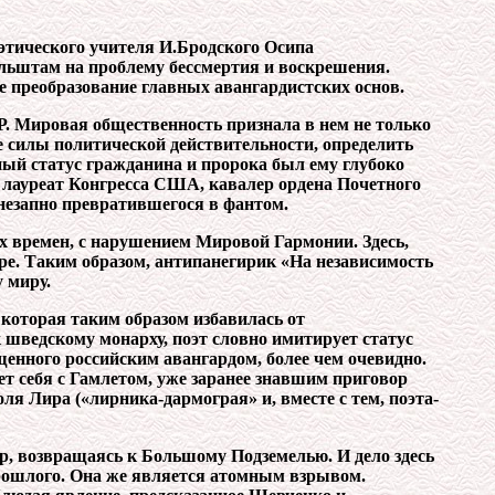
оэтического учителя И.Бродского Осипа
льштам на проблему бессмертия и воскрешения.
е преобразование главных авангардистских основ.
Р. Мировая общественность признала в нем не только
е силы политической действительности, определить
ный статус гражданина и пророка был ему глубоко
 лауреат Конгресса США, кавалер ордена Почетного
незапно превратившегося в фантом.
 времен, с нарушением Мировой Гармонии. Здесь,
е. Таким образом, антипанегирик «На независимость
 миру.
которая таким образом избавилась от
к шведскому монарху, поэт словно имитирует статус
щенного российским авангардом, более чем очевидно.
ет себя с Гамлетом, уже заранее знавшим приговор
ля Лира («лирника-дармограя» и, вместе с тем, поэта-
р, возвращаясь к Большому Подземелью. И дело здесь
 прошлого. Она же является атомным взрывом.