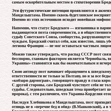
самым оскорбительным местом в стихотворении Бродск
Эти футуристические интенции проявляются в акмеизме
Мандельштама. Именно сквозь будетлянское восприят
Именно из этих источников исходит новейшая мифопоэ
Напомню, что статус Бродского — изгнанника и парии
выдающегося поэта современности, а и общественного
судьбу Советского Союза, сообщества, разрушающегос
чуждым. Бродский считал себя, как известно, лишь у
легиона Франции — не мог оставаться частным лицом 
Можно также утверждать, что распад СССР поэт свя
бесспорно, главным фактором является Чернобыль, в
Украины» становится как бы окончательным и исчер
Свою антиоду поэт начинает обращением к шведскому
ответственности не только за Полтаву, но и за все бе
«кобзаря-дармограя», говорящего правду в глаза коро
С другой стороны, сам Бродский чувствует себя не то
судьбы. Следовательно, шведская тема приобретает ше
пророка), с тем различием, что Украина-Корделия ото
Наследуя Хлебникова и Мандельштама, поэт приходит
отнюдь не в «перечне бед и обид» (В.Маяковский), а 