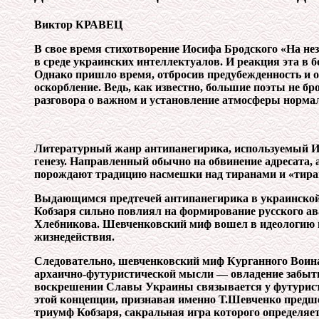
Виктор КРАВЕЦ
В свое время стихотворение Иосифа Бродского «На не
в среде украинских интеллектуалов. И реакция эта в 
Однако пришло время, отбросив предубежденность и об
оскорбление. Ведь, как известно, большие поэты не б
разговора о важном и установление атмосферы нормал
Литературный жанр антипанегирика, используемый Ио
генезу. Направленный обычно на обвинение адресата,
порождают традицию насмешки над тиранами и «тиран
Выдающимся предтечей антипанегирика в украинской
Кобзаря сильно повлиял на формирование русского ава
Хлебникова. Шевченковский миф вошел в идеологию г
жизнедействия.
Следовательно, шевченковский миф Курганного Воина
архаично-футуристической мысли — овладение забыт
воскрешении Славы Украины связывается у футуристо
этой концепции, признавая именно Т.Шевченко предш
триумф Кобзаря, сакральная игра которого определяе