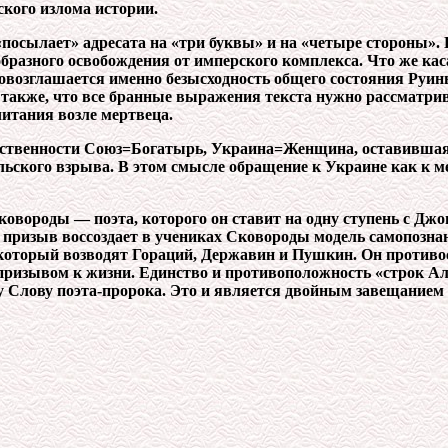
ого излома истории.
эт «посылает» адресата на «три буквы» и на «четыре стороны»
разного освобождения от имперского комплекса. Что же кас
овозглашается именно безысходность общего состояния Руины
также, что все бранные выражения текста нужно рассматрива
читания возле мертвеца.
ественности Союз=Богатырь, Украина=Женщина, оставившая е
кого взрыва. В этом смысле обращение к Украине как к мест
.Сковороды — поэта, которого он ставит на одну ступень с 
й призыв воссоздает в учениках Сковороды модель самопозн
который возводят Гораций, Державин и Пушкин. Он противо
 призывом к жизни. Единство и противоположность «строк Ал
 Слову поэта-пророка. Это и является двойным завещанием