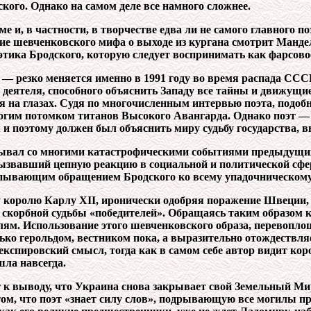
ого. Однако на самом деле все намного сложнее.
 и, в частности, в творчестве едва ли не самого главного п
ие шевченковского мифа о выходе из кургана смотрит Манде
тика Бродского, которую следует воспринимать как фарсово
 — резко меняется именно в 1991 году во время распада ССС
 деятеля, способного объяснить Западу все тайны и движущи
я на глазах. Судя по многочисленным интервью поэта, подоб
богим потомком титанов Высокого Авангарда. Однако поэт —
и поэтому должен был объяснить миру судьбу государства, в
зывал со многими катастрофическими событиями предыдущих
ызвавший цепную реакцию в социальной и политической сфер
пывающим обращением Бродского ко всему упадочническому
 королю Карлу ХІІ, иронически одобряя поражение Швеции, 
ды скорбной судьбы «победителей». Обращаясь таким образом 
лям. Использование этого шевченковского образа, перевопло
лько герольдом, вестником пока, а выразительно отождествля
кспировский смысл, тогда как в самом себе автор видит коро
шла навсегда.
 к выводу, что Украина снова закрывает свой Земельный Ми
в том, что поэт «знает силу слов», подрывающую все могилы