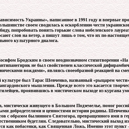
зависимость Украины», написанное в 1991 году и впервые пр
большинстве своем сводилась к оскорблению чести украинско
иду, попробовать понять горькие слова нобелевского лауреа
росают слов на ветер, а пишут лишь о том, что их по-настоя
ьного культурного диалога.
сифом Бродским в своем неоднозначном стихотворении «На 
 антипанегирик не был свойственен классической дифирамби
ическими вождями», являясь своеобразной реакцией на смен
 культуре был Тарас Шевченко, названный «рыцарем чести
нгардовского мышления. Прежде всего это касается творчест
илейцев, проявившись в мистическом выходе из кургана уме
, мистически живущего в Большом Подземелье, помог росси
ыми добродетелями и ценностями истории родины. Шевченк
в с образом былинного Святогора, превращенного ими в гер
ественником будетлян. Следовательно, мистический выход и
тся как побасенки, как Священная Ложь. Именно этот пункт