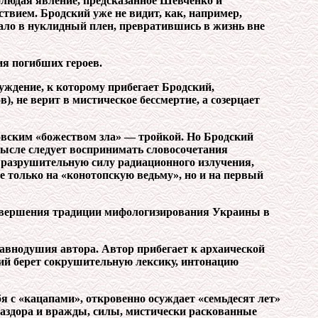
блюдая явление, предсказанное Шевченко и
вием. Бродский уже не видит, как, например,
пало в нуклидный плен, превратившись в жизнь вне
ия погибших героев.
уждение, к которому прибегает Бродский,
, не верит в мистическое бессмертие, а созерцает
ковским «божеством зла» — тройкой. Но Бродский
мысле следует воспринимать словосочетания
 разрушительную силу радиационного излучения,
 только на «конотопскую ведьму», но и на первый
завершения традиции мифологизирования Украины в
авнодушия автора. Автор прибегает к архаической
ий берет сокрушительную лексику, интонацию
бя с «кацапами», откровенно осуждает «семьдесят лет»
 раздора и вражды, силы, мистически раскованные