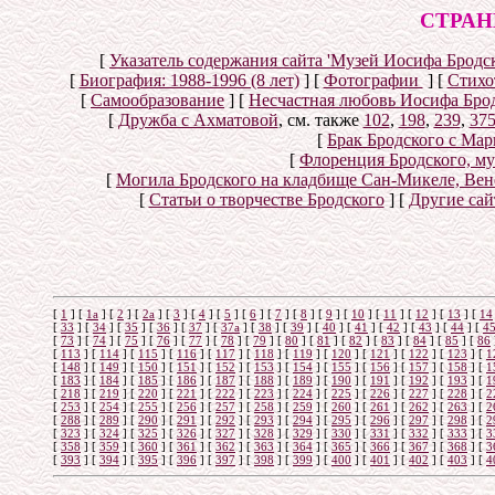
СТРАН
[
Указатель содержания сайта 'Музей Иосифа Бродск
[
Биография: 1988-1996 (8 лет)
]
[
Фотографии
]
[
Стихо
[
Самообразование
]
[
Несчастная любовь Иосифа Бро
[
Дружба с Ахматовой
, см. также
102
,
198
,
239
,
37
[
Брак Бродского с Ма
[
Флоренция Бродского, м
[
Могила Бродского на кладбище Сан-Микеле, Вен
[
Статьи о творчестве Бродского
]
[
Другие сай
[
1
]
[
1а
]
[
2
]
[
2а
]
[
3
]
[
4
]
[
5
]
[
6
]
[
7
]
[
8
]
[
9
]
[
10
]
[
11
]
[
12
]
[
13
]
[
14
[
33
]
[
34
]
[
35
]
[
36
]
[
37
]
[
37а
]
[
38
]
[
39
]
[
40
]
[
41
]
[
42
]
[
43
]
[
44
]
[
4
[
73
]
[
74
]
[
75
]
[
76
]
[
77
]
[
78
]
[
79
]
[
80
]
[
81
]
[
82
]
[
83
]
[
84
]
[
85
]
[
86
[
113
]
[
114
]
[
115
]
[
116
]
[
117
]
[
118
]
[
119
]
[
120
]
[
121
]
[
122
]
[
123
]
[
1
[
148
]
[
149
]
[
150
]
[
151
]
[
152
]
[
153
]
[
154
]
[
155
]
[
156
]
[
157
]
[
158
]
[
1
[
183
]
[
184
]
[
185
]
[
186
]
[
187
]
[
188
]
[
189
]
[
190
]
[
191
]
[
192
]
[
193
]
[
1
[
218
]
[
219
]
[
220
]
[
221
]
[
222
]
[
223
]
[
224
]
[
225
]
[
226
]
[
227
]
[
228
]
[
2
[
253
]
[
254
]
[
255
]
[
256
]
[
257
]
[
258
]
[
259
]
[
260
]
[
261
]
[
262
]
[
263
]
[
2
[
288
]
[
289
]
[
290
]
[
291
]
[
292
]
[
293
]
[
294
]
[
295
]
[
296
]
[
297
]
[
298
]
[
2
[
323
]
[
324
]
[
325
]
[
326
]
[
327
]
[
328
]
[
329
]
[
330
]
[
331
]
[
332
]
[
333
]
[
3
[
358
]
[
359
]
[
360
]
[
361
]
[
362
]
[
363
]
[
364
]
[
365
]
[
366
]
[
367
]
[
368
]
[
3
[
393
]
[
394
]
[
395
]
[
396
]
[
397
]
[
398
]
[
399
]
[
400
]
[
401
]
[
402
]
[
403
]
[
4