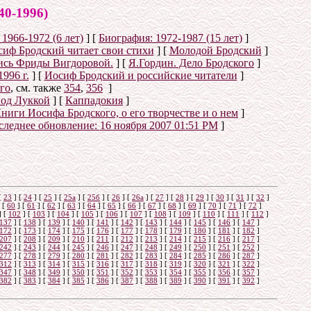
-1996)
1966-1972 (6 лет)
]
[
Биография: 1972-1987 (15 лет)
]
сиф Бродский читает свои стихи
]
[
Молодой Бродский
]
ись Фриды Вигдоровой.
]
[
Я.Гордин. Дело Бродского
]
996 г.
]
[
Иосиф Бродский и российские читатели
]
го
, см. также
354
,
356
]
под Луккой
]
[
Каппадокия
]
ниги Иосифа Бродского, о его творчестве и о нем
]
следнее обновление:
16 ноября 2007 01:51 PM
]
[
23
]
[
24
]
[
25
]
[
25а
]
[
25б
]
[
26
]
[
26a
]
[
27
]
[
28
]
[
29
]
[
30
]
[
31
]
[
32
]
[
60
]
[
61
]
[
62
]
[
63
]
[
64
]
[
65
]
[
66
]
[
67
]
[
68
]
[
69
]
[
70
]
[
71
]
[
72
]
]
[
102
]
[
103
]
[
104
]
[
105
]
[
106
]
[
107
]
[
108
]
[
109
]
[
110
]
[
111
]
[
112
]
137
]
[
138
]
[
139
]
[
140
]
[
141
]
[
142
]
[
143
]
[
144
]
[
145
]
[
146
]
[
147
]
172
]
[
173
]
[
174
]
[
175
]
[
176
]
[
177
]
[
178
]
[
179
]
[
180
]
[
181
]
[
182
]
207
]
[
208
]
[
209
]
[
210
]
[
211
]
[
212
]
[
213
]
[
214
]
[
215
]
[
216
]
[
217
]
242
]
[
243
]
[
244
]
[
245
]
[
246
]
[
247
]
[
248
]
[
249
]
[
250
]
[
251
]
[
252
]
277
]
[
278
]
[
279
]
[
280
]
[
281
]
[
282
]
[
283
]
[
284
]
[
285
]
[
286
]
[
287
]
312
]
[
313
]
[
314
]
[
315
]
[
316
]
[
317
]
[
318
]
[
319
]
[
320
]
[
321
]
[
322
]
347
]
[
348
]
[
349
]
[
350
]
[
351
]
[
352
]
[
353
]
[
354
]
[
355
]
[
356
]
[
357
]
382
]
[
383
]
[
384
]
[
385
]
[
386
]
[
387
]
[
388
]
[
389
]
[
390
]
[
391
]
[
392
]