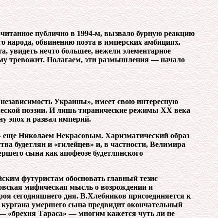
очитанное публично в 1994-м, вызвало бурную реакцию
го народа, обвинению поэта в имперских амбициях.
та, увидеть нечто большее, нежели элементарное
щему тревожит. Полагаем, эти размышления — начало
независимость Украины», имеет свою интересную
ческой поэзии. И лишь тиранические режимы ХХ века
у эпох и развал империй.
» еще Николаем Некрасовым. Харизматический образ
ва будетлян и «гилейцев» и, в частности, Велимира
ршего сына как апофеозе будетлянского
йским футуристам обосновать главный тезис
овская мифическая мысль о возрождении и
оя сегодняшнего дня. В.Хлебников присоединяется к
з кургана умершего сына предвидит окончательный
 — «брехня Тараса» — многим кажется чуть ли не