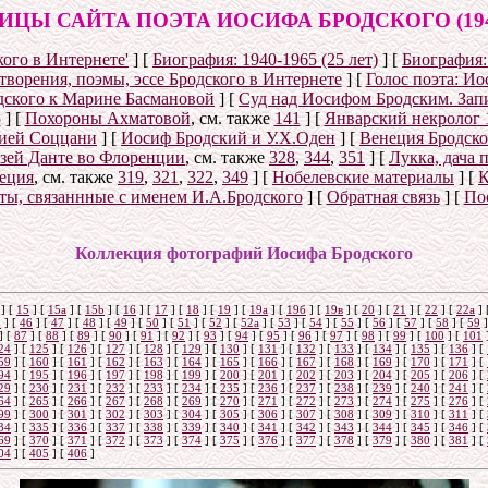
ИЦЫ САЙТА ПОЭТА ИОСИФА БРОДСКОГО (1940
ого в Интернете'
]
[
Биография: 1940-1965 (25 лет)
]
[
Биография: 
творения, поэмы, эссе Бродского в Интернете
]
[
Голос поэта: Ио
дского к Марине Басмановой
]
[
Суд над Иосифом Бродским. Зап
5
]
[
Похороны Ахматовой
, см. также
141
]
[
Январский некролог 1
рией Соццани
]
[
Иосиф Бродский и У.Х.Оден
]
[
Венеция Бродско
узей Данте во Флоренции
, см. также
328
,
344
,
351
]
[
Лукка, дача 
еция
, см. также
319
,
321
,
322
,
349
]
[
Нобелевские материалы
]
[
К
ты, связаннные с именем И.А.Бродского
]
[
Обратная связь
]
[
По
Коллекция фотографий Иосифа Бродского
]
[
15
]
[
15a
]
[
15b
]
[
16
]
[
17
]
[
18
]
[
19
]
[
19а
]
[
19б
]
[
19в
]
[
20
]
[
21
]
[
22
]
[
22a
]
5
]
[
46
]
[
47
]
[
48
]
[
49
]
[
50
]
[
51
]
[
52
]
[
52а
]
[
53
]
[
54
]
[
55
]
[
56
]
[
57
]
[
58
]
[
59
]
]
[
87
]
[
88
]
[
89
]
[
90
]
[
91
]
[
92
]
[
93
]
[
94
]
[
95
]
[
96
]
[
97
]
[
98
]
[
99
]
[
100
]
[
101
24
]
[
125
]
[
126
]
[
127
]
[
128
]
[
129
]
[
130
]
[
131
]
[
132
]
[
133
]
[
134
]
[
135
]
[
136
]
[
59
]
[
160
]
[
161
]
[
162
]
[
163
]
[
164
]
[
165
]
[
166
]
[
167
]
[
168
]
[
169
]
[
170
]
[
171
]
[
94
]
[
195
]
[
196
]
[
197
]
[
198
]
[
199
]
[
200
]
[
201
]
[
202
]
[
203
]
[
204
]
[
205
]
[
206
]
[
29
]
[
230
]
[
231
]
[
232
]
[
233
]
[
234
]
[
235
]
[
236
]
[
237
]
[
238
]
[
239
]
[
240
]
[
241
]
[
64
]
[
265
]
[
266
]
[
267
]
[
268
]
[
269
]
[
270
]
[
271
]
[
272
]
[
273
]
[
274
]
[
275
]
[
276
]
[
99
]
[
300
]
[
301
]
[
302
]
[
303
]
[
304
]
[
305
]
[
306
]
[
307
]
[
308
]
[
309
]
[
310
]
[
311
]
[
34
]
[
335
]
[
336
]
[
337
]
[
338
]
[
339
]
[
340
]
[
341
]
[
342
]
[
343
]
[
344
]
[
345
]
[
346
]
[
69
]
[
370
]
[
371
]
[
372
]
[
373
]
[
374
]
[
375
]
[
376
]
[
377
]
[
378
]
[
379
]
[
380
]
[
381
]
[
04
]
[
405
]
[
406
]