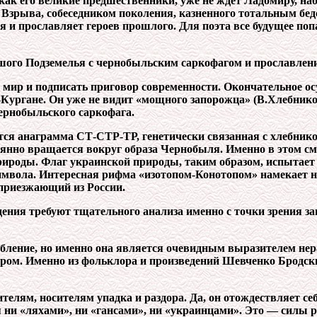
ак его великие предшественники, уже не ждет Ладомиру, на
рыва, собеседником поколения, казненного тотальным бедст
я и прославляет героев прошлого. Для поэта все будущее по
ьшого Подземелья с чернобыльским саркофагом и прославлен
 мир и подписать приговор современности. Окончательное ос
ургане. Он уже не видит «мощного запорожца» (В.Хлебников)
чернобыльского саркофага.
ется анаграмма СТ-СТР-ТР, генетически связанная с хлебни
оянно вращается вокруг образа Чернобыля. Именно в этом с
рироды. Флаг украинской природы, таким образом, испытает
мвола. Интересная рифма «изотопом-Конотопом» намекает не
приезжающий из России.
ения требуют тщательного анализа именно с точки зрения 
бление, но именно она является очевидным выразителем нер
ором. Именно из фольклора и произведений Шевченко Бродск
ителям, носителям упадка и раздора. Да, он отождествляет се
ся ни «ляхами», ни «гансами», ни «украинцами». Это — силы