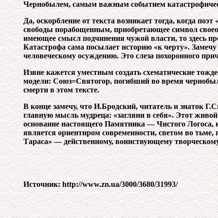
Чернобылем, самым важным событием катастрофическ
Да, оскорбление от текста возникает тогда, когда по
свободы порабощенным, приобретающее символ своеоб
имеющее смысл подчинения чужой власти, то здесь пр
Катастрофа сама посылает историю «к черту». Замечу 
человеческому осуждению. Это слеза похоронного при
Извне кажется уместным создать схематические тожд
модели: Союз=Святогор, погибший во время чернобыльс
смерти в этом тексте.
В конце замечу, что И.Бродский, читатель и знаток Г
главную мысль мудреца: «загляни в себя». Этот живо
основание настоящего Памятника — Чистого Логоса, 
является ориентиром современности, светом во тьме,
Тараса» — действенному, воинствующему творческому
Источник: http://www.zn.ua/3000/3680/31993/