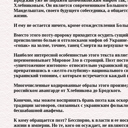
Бродский уже не поражен шевченковским мифом так, к
Хлебниковым. Он является современником Большого Вз
Мандельштам, своего будущего собеседника, а общаетс
жизни.
И ему не остается ничего, кроме отождествления Бол
Вместо этого поэту-пророку приходится осудить сущий
преисполнено болью и отголосками мифов об Украине-К
«гопак» на холме, точнее, танец Смерти на верхушке 
Наиболее интересной особенностью этого текста явля
переименовывает Мировое Зло в стронций. Поэт пост
«уничтоженное изотопом» относительно украинской п
превратившись в «желто-голубизну» национального си
украинский топоним, с которым встречается каждый 
Многочисленные кодированные образы этого произвед
российском авангарде от Хлебникова до Бродского.
Конечно, мы можем воспринять брань поэта как оскор
традиции заговоров, связанных с украинским фолькл
бесшабашной анафемы.
К кому обращается поэт? Бесспорно, к власти и ее нос
жизни в империи. Но те, кого он осуждает, не являют