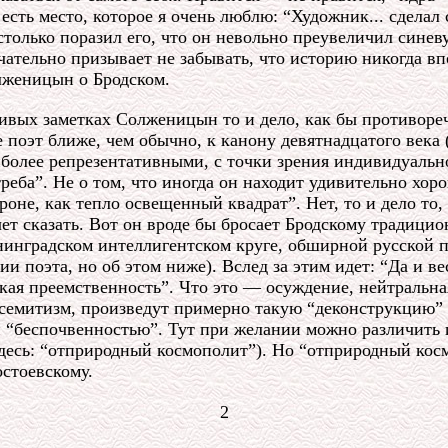
сть место, которое я очень люблю: “Художник... сделал 
столько поразил его, что он невольно преувеличил синев
тельно призывает не забывать, что историю никогда впо
олженицын о Бродском.
чивых заметках Солженицын то и дело, как бы противоре
е поэт ближе, чем обычно, к канону девятнадцатого века 
более репрезентативными, с точки зрения индивидуально
еба”. Не о том, что иногда он находит удивительно хор
роне, как тепло освещенный квадрат”. Нет, то и дело то
чет сказать. Вот он вроде бы бросает Бродскому традици
нинградском интеллигентском круге, обширной русской п
ии поэта, но об этом ниже). Вслед за этим идет: “Да и в
ая преемственность”. Что это — осуждение, нейтральная
емитизм, произведут примерно такую “деконструкцию” 
 “беспочвенностью”. Тут при желании можно различить 
десь: “отприродный космополит”). Но “отприродный кос
стоевскому.
2