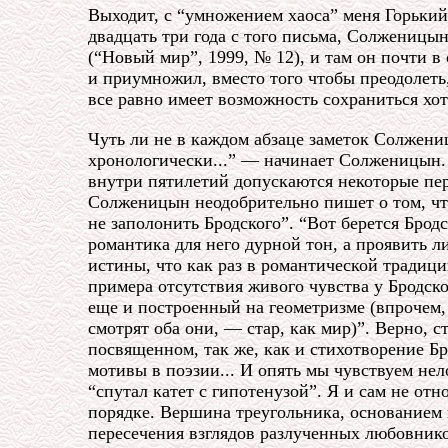
Выходит, с “умножением хаоса” меня Горьки
двадцать три года с того письма, Солженицы
(“Новый мир”, 1999, № 12), и там он почти в
и приумножил, вместо того чтобы преодолеть
все равно имеет возможность сохраниться хот
Чуть ли не в каждом абзаце заметок Солжени
хронологически...” — начинает Солженицын. 
внутри пятилетий допускаются некоторые пер
Солженицын неодобрительно пишет о том, что
не заполонить Бродского”. “Вот берется Бро
романтика для него дурной тон, а проявить 
истины, что как раз в романтической традиц
примера отсутствия живого чувства у Бродск
еще и построенный на геометризме (впрочем, 
смотрят оба они, — стар, как мир)”. Верно, 
посвященном, так же, как и стихотворение Бр
мотивы в поэзии... И опять мы чувствуем не
“спутал катет с гипотенузой”. Я и сам не от
порядке. Вершина треугольника, основанием 
пересечения взглядов разлученных любовников