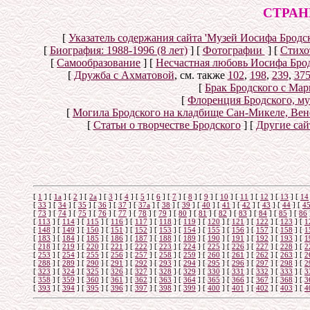
СТРАН
[
Указатель содержания сайта 'Музей Иосифа Бродск
[
Биография: 1988-1996 (8 лет)
]
[
Фотографии
]
[
Стихо
[
Самообразование
]
[
Несчастная любовь Иосифа Бро
[
Дружба с Ахматовой
, см. также
102
,
198
,
239
,
37
[
Брак Бродского с Ма
[
Флоренция Бродского, м
[
Могила Бродского на кладбище Сан-Микеле, Вен
[
Статьи о творчестве Бродского
]
[
Другие сай
[
1
]
[
1а
]
[
2
]
[
2а
]
[
3
]
[
4
]
[
5
]
[
6
]
[
7
]
[
8
]
[
9
]
[
10
]
[
11
]
[
12
]
[
13
]
[
14
[
33
]
[
34
]
[
35
]
[
36
]
[
37
]
[
37а
]
[
38
]
[
39
]
[
40
]
[
41
]
[
42
]
[
43
]
[
44
]
[
4
[
73
]
[
74
]
[
75
]
[
76
]
[
77
]
[
78
]
[
79
]
[
80
]
[
81
]
[
82
]
[
83
]
[
84
]
[
85
]
[
86
[
113
]
[
114
]
[
115
]
[
116
]
[
117
]
[
118
]
[
119
]
[
120
]
[
121
]
[
122
]
[
123
]
[
1
[
148
]
[
149
]
[
150
]
[
151
]
[
152
]
[
153
]
[
154
]
[
155
]
[
156
]
[
157
]
[
158
]
[
1
[
183
]
[
184
]
[
185
]
[
186
]
[
187
]
[
188
]
[
189
]
[
190
]
[
191
]
[
192
]
[
193
]
[
1
[
218
]
[
219
]
[
220
]
[
221
]
[
222
]
[
223
]
[
224
]
[
225
]
[
226
]
[
227
]
[
228
]
[
2
[
253
]
[
254
]
[
255
]
[
256
]
[
257
]
[
258
]
[
259
]
[
260
]
[
261
]
[
262
]
[
263
]
[
2
[
288
]
[
289
]
[
290
]
[
291
]
[
292
]
[
293
]
[
294
]
[
295
]
[
296
]
[
297
]
[
298
]
[
2
[
323
]
[
324
]
[
325
]
[
326
]
[
327
]
[
328
]
[
329
]
[
330
]
[
331
]
[
332
]
[
333
]
[
3
[
358
]
[
359
]
[
360
]
[
361
]
[
362
]
[
363
]
[
364
]
[
365
]
[
366
]
[
367
]
[
368
]
[
3
[
393
]
[
394
]
[
395
]
[
396
]
[
397
]
[
398
]
[
399
]
[
400
]
[
401
]
[
402
]
[
403
]
[
4