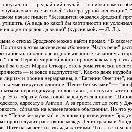
й попутал, но — редчайший случай — ошибка памяти обе
н опубликовал эссе из своей “Литературной коллекции”
 самом начале пишет: “Беззащитен оказался Бродский про
, утишить. (А ведь до какой бы хаотичности ни усложн
ь на один порядок да выше)” (курсив мой. — Л. Л.).
цына о стихах Бродского можно найти промах. “В каком 
Но стихи в этом московском сборнике “Часть речи” расп
естановки, вполне очевидно вызванные желанием автора
 “после Первой мировой войны ирония как манера взгля
дский за сюжет Марии Стюарт, столь романтически воспе
лиричность — и вовсе недопустимо”. Как-то даже неудобн
ии лиризм и ирония неразрывны, в “Евгении Онегине”, н
ого комментируется длинное “Пенье без музыки” — “апоф
шатком: перпендикуляр-то восставил, но спутал катет с г
стар. Этот образ у Ахматовой варьируется в цикле “Шипо
одского, адресату в Англии. А за триста лет до того у Д
ловкость, сбиваясь на элементарные объяснения. Но что 
ношу “Пенье без музыки” к лучшим произведениям Бродског
которого служит расстояние между Ленинградом и Лондон
. Поэт называет эти взгляды катетами. Что ж в этом не