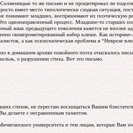
и Солженицын то же письмо и не процитировал ли подсоз
просто имеет место типологически сходная ситуация, п
е понимают младших, воспринимают их поэтическую речь 
Это однонаправленный процесс. Младшие-то старших по
нный язык предыдущего поколения кажется не вполне ад
шенно скомпрометированный набор клише. Как историко-
алистов, а как психологическая проблема в “Неврозе вли
давно в домашнем архиве покойного поэта отыскалось пи
кользь, о разрушении стиха. Вот это письмо.
аших стихов, не перестаю восхищаться Вашим блистател
 Вы делаете с несравненным талантом.
ичиганского университета и тем лицам, которые Вам эт