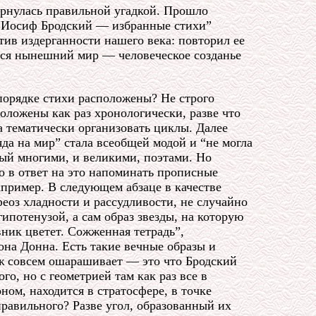
рнулась правильной угадкой. Прошло
, “Иосиф Бродский — избранные стихи”
тив издерганности нашего века: повторил ее
ялся нынешний мир — человеческое созданье
порядке стихи расположены? Не строго
оложены как раз хронологически, разве что
 тематически организовать циклы. Далее
да на мир” стала всеобщей модой и “не могла
тый многими, и великими, поэтами. Но
о в ответ на это напоминать прописные
апример. В следующем абзаце в качестве
еоз хладности и рассудливости, не случайно
ипотенузой, а сам образ звезды, на которую
вник цветет. Сожженная тетрадь”,
жона Донна. Есть такие вечные образы и
уж совсем ошарашивает — это что Бродский
о, но с геометрией там как раз все в
ом, находится в стратосфере, в точке
правильного? Разве угол, образованный их