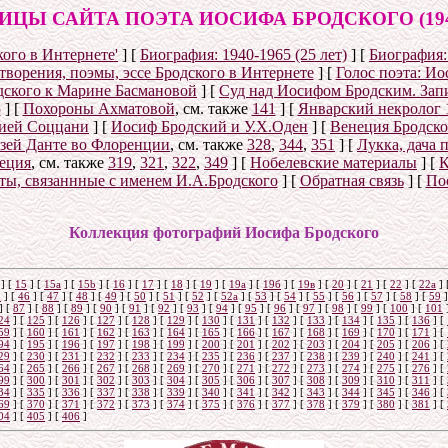
ИЦЫ САЙТА ПОЭТА ИОСИФА БРОДСКОГО (1940
ого в Интернете'
]
[
Биография: 1940-1965 (25 лет)
]
[
Биография: 
творения, поэмы, эссе Бродского в Интернете
]
[
Голос поэта: Ио
дского к Марине Басмановой
]
[
Суд над Иосифом Бродским. Зап
5
]
[
Похороны Ахматовой
, см. также
141
]
[
Январский некролог 1
рией Соццани
]
[
Иосиф Бродский и У.Х.Оден
]
[
Венеция Бродско
узей Данте во Флоренции
, см. также
328
,
344
,
351
]
[
Лукка, дача 
еция
, см. также
319
,
321
,
322
,
349
]
[
Нобелевские материалы
]
[
К
ты, связаннные с именем И.А.Бродского
]
[
Обратная связь
]
[
По
Коллекция фотографий Иосифа Бродского
]
[
15
]
[
15a
]
[
15b
]
[
16
]
[
17
]
[
18
]
[
19
]
[
19а
]
[
19б
]
[
19в
]
[
20
]
[
21
]
[
22
]
[
22a
]
5
]
[
46
]
[
47
]
[
48
]
[
49
]
[
50
]
[
51
]
[
52
]
[
52а
]
[
53
]
[
54
]
[
55
]
[
56
]
[
57
]
[
58
]
[
59
]
]
[
87
]
[
88
]
[
89
]
[
90
]
[
91
]
[
92
]
[
93
]
[
94
]
[
95
]
[
96
]
[
97
]
[
98
]
[
99
]
[
100
]
[
101
24
]
[
125
]
[
126
]
[
127
]
[
128
]
[
129
]
[
130
]
[
131
]
[
132
]
[
133
]
[
134
]
[
135
]
[
136
]
[
59
]
[
160
]
[
161
]
[
162
]
[
163
]
[
164
]
[
165
]
[
166
]
[
167
]
[
168
]
[
169
]
[
170
]
[
171
]
[
94
]
[
195
]
[
196
]
[
197
]
[
198
]
[
199
]
[
200
]
[
201
]
[
202
]
[
203
]
[
204
]
[
205
]
[
206
]
[
29
]
[
230
]
[
231
]
[
232
]
[
233
]
[
234
]
[
235
]
[
236
]
[
237
]
[
238
]
[
239
]
[
240
]
[
241
]
[
64
]
[
265
]
[
266
]
[
267
]
[
268
]
[
269
]
[
270
]
[
271
]
[
272
]
[
273
]
[
274
]
[
275
]
[
276
]
[
99
]
[
300
]
[
301
]
[
302
]
[
303
]
[
304
]
[
305
]
[
306
]
[
307
]
[
308
]
[
309
]
[
310
]
[
311
]
[
34
]
[
335
]
[
336
]
[
337
]
[
338
]
[
339
]
[
340
]
[
341
]
[
342
]
[
343
]
[
344
]
[
345
]
[
346
]
[
69
]
[
370
]
[
371
]
[
372
]
[
373
]
[
374
]
[
375
]
[
376
]
[
377
]
[
378
]
[
379
]
[
380
]
[
381
]
[
04
]
[
405
]
[
406
]