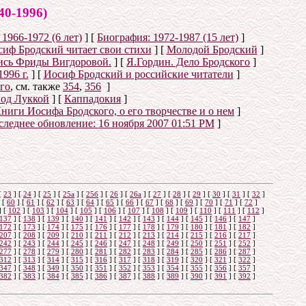
-1996)
1966-1972 (6 лет)
]
[
Биография: 1972-1987 (15 лет)
]
сиф Бродский читает свои стихи
]
[
Молодой Бродский
]
ись Фриды Вигдоровой.
]
[
Я.Гордин. Дело Бродского
]
996 г.
]
[
Иосиф Бродский и российские читатели
]
го
, см. также
354
,
356
]
под Луккой
]
[
Каппадокия
]
ниги Иосифа Бродского, о его творчестве и о нем
]
следнее обновление:
16 ноября 2007 01:51 PM
]
[
23
]
[
24
]
[
25
]
[
25а
]
[
25б
]
[
26
]
[
26a
]
[
27
]
[
28
]
[
29
]
[
30
]
[
31
]
[
32
]
[
60
]
[
61
]
[
62
]
[
63
]
[
64
]
[
65
]
[
66
]
[
67
]
[
68
]
[
69
]
[
70
]
[
71
]
[
72
]
]
[
102
]
[
103
]
[
104
]
[
105
]
[
106
]
[
107
]
[
108
]
[
109
]
[
110
]
[
111
]
[
112
]
137
]
[
138
]
[
139
]
[
140
]
[
141
]
[
142
]
[
143
]
[
144
]
[
145
]
[
146
]
[
147
]
172
]
[
173
]
[
174
]
[
175
]
[
176
]
[
177
]
[
178
]
[
179
]
[
180
]
[
181
]
[
182
]
207
]
[
208
]
[
209
]
[
210
]
[
211
]
[
212
]
[
213
]
[
214
]
[
215
]
[
216
]
[
217
]
242
]
[
243
]
[
244
]
[
245
]
[
246
]
[
247
]
[
248
]
[
249
]
[
250
]
[
251
]
[
252
]
277
]
[
278
]
[
279
]
[
280
]
[
281
]
[
282
]
[
283
]
[
284
]
[
285
]
[
286
]
[
287
]
312
]
[
313
]
[
314
]
[
315
]
[
316
]
[
317
]
[
318
]
[
319
]
[
320
]
[
321
]
[
322
]
347
]
[
348
]
[
349
]
[
350
]
[
351
]
[
352
]
[
353
]
[
354
]
[
355
]
[
356
]
[
357
]
382
]
[
383
]
[
384
]
[
385
]
[
386
]
[
387
]
[
388
]
[
389
]
[
390
]
[
391
]
[
392
]