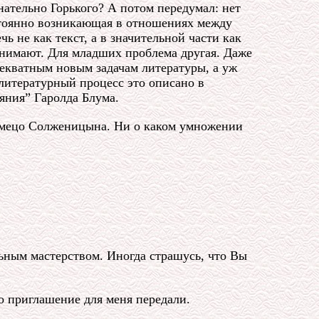
нательно Горького? А потом передумал: нет
остоянно возникающая в отношениях между
не как текст, а в значительной части как
нимают. Для младших проблема другая. Даже
екватным новым задачам литературы, а уж
литературный процесс это описано в
яния” Гаролда Блума.
сьмецо Солженицына. Ни о каком умножении
ьным мастерством. Иногда страшусь, что Вы
о приглашение для меня передали.