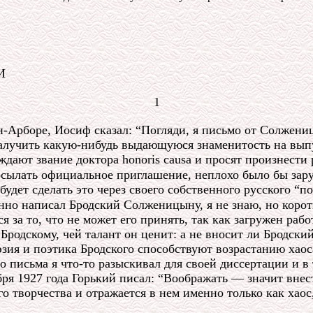
И
1
н-Арборе, Иосиф сказал: “Погляди, я письмо от Солжен
ь залучить какую-нибудь выдающуюся знаменитость на вы
дают звание доктора honoris causa и просят произнести 
сылать официальное приглашение, неплохо было бы зару
ет сделать это через своего собственного русского “поэт
енно написал Бродский Солженицыну, я не знаю, но коро
я за то, что не может его принять, так как загружен раб
Бродскому, чей талант он ценит: а не вносит ли Бродски
эзия и поэтика Бродского способствуют возрастанию хаос
 письма я что-то разыскивал для своей диссертации и в
бря 1927 года Горький писал: “Воображать — значит внест
го творчества и отражается в нем именно только как хаос