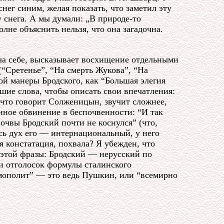
снег синим, желая показать, что заметил эту
у снега. А мы думали: „В природе-то
лне объяснить нельзя, что она загадочна.
ча себе, высказывает восхищение отдельными
(“Сретенье”, “На смерть Жукова”, “На
й манеры Бродского, как “Большая элегия
ошие слова, чтобы описать свои впечатления:
, что говорит Солженицын, звучит сложнее,
онное обвинение в беспочвенности: “И так
очвы Бродский почти не коснулся” (что,
есь дух его — интернациональный, у него
 констатация, похвала? Я убежден, что
этой фразы: Бродский — нерусский по
и отголосок формулы сталинского
мополит” — это ведь Пушкин, или “всемирно