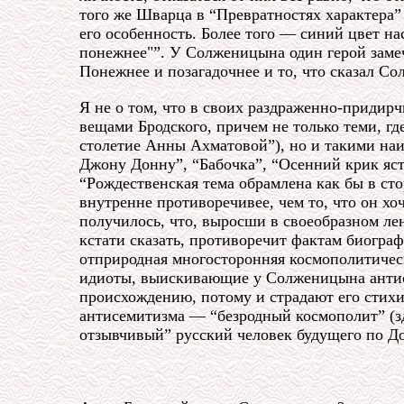
того же Шварца в “Превратностях характера” е
его особенность. Более того — синий цвет на
понежнее"”. У Солженицына один герой замеча
Понежнее и позагадочнее и то, что сказал С
Я не о том, что в своих раздраженно-придир
вещами Бродского, причем не только теми, гд
столетие Анны Ахматовой”), но и такими наи
Джону Донну”, “Бабочка”, “Осенний крик ястр
“Рождественская тема обрамлена как бы в сто
внутренне противоречивее, чем то, что он хо
получилось, что, выросши в своеобразном ле
кстати сказать, противоречит фактам биограф
отприродная многосторонняя космополитическ
идиоты, выискивающие у Солженицына антис
происхождению, потому и страдают его стихи
антисемитизма — “безродный космополит” (з
отзывчивый” русский человек будущего по До