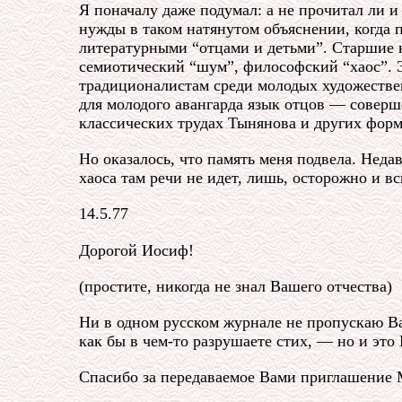
Я поначалу даже подумал: а не прочитал ли 
нужды в таком натянутом объяснении, когда 
литературными “отцами и детьми”. Старшие н
семиотический “шум”, философский “хаос”. 
традиционалистам среди молодых художестве
для молодого авангарда язык отцов — совер
классических трудах Тынянова и других форм
Но оказалось, что память меня подвела. Не
хаоса там речи не идет, лишь, осторожно и вс
14.5.77
Дорогой Иосиф!
(простите, никогда не знал Вашего отчества)
Ни в одном русском журнале не пропускаю В
как бы в чем-то разрушаете стих, — но и это
Спасибо за передаваемое Вами приглашение М