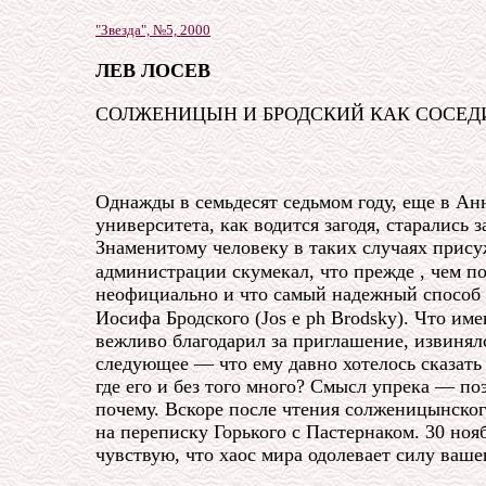
"Звезда", №5, 2000
ЛЕВ ЛОСЕВ
СОЛЖЕНИЦЫН И БРОДСКИЙ КАК СОСЕД
Однажды в семьдесят седьмом году, еще в Ан
университета, как водится загодя, старалис
Знаменитому человеку в таких случаях присуж
администрации скумекал, что прежде
,
чем по
неофициально и что самый надежный способ буд
Иосифа Бродского (Jos
e
ph Brodsky). Что им
вежливо благодарил за приглашение, извинялс
следующее — что ему давно хотелось сказать 
где его и без того много? Смысл упрека — по
почему. Вскоре после чтения солженицынского
на переписку Горького с Пастернаком. 30 ноя
чувствую, что хаос мира одолевает силу ваше