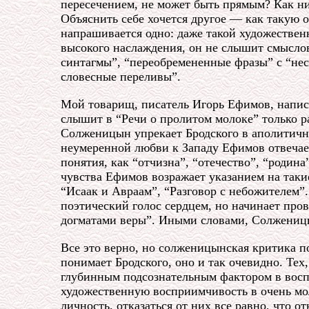
пересечением, не может быть прямым? Как ни 
Объяснить себе хочется другое — как такую 
напрашивается одно: даже такой художестве
высокого наслаждения, он не слышит смыслов
синтагмы”, “переобремененные фразы” с “не
словесные переливы”.
Мой товарищ, писатель Игорь Ефимов, напис
слышит в “Речи о пролитом молоке” только р
Солженицын упрекает Бродского в аполитично
неумеренной любви к Западу Ефимов отвечает
понятия, как “отчизна”, “отечество”, “родин
чувства Ефимов возражает указанием на так
“Исаак и Авраам”, “Разговор с небожителем”
поэтический голос сердцем, но начинает пров
догматами веры”. Иными словами, Солженицын
Все это верно, но солженицынская критика по
понимает Бродского, оно и так очевидно. Тех
глубинным подсознательным фактором в воспр
художественную восприимчивость в очень мол
личность, отказаться от них все равно, что о