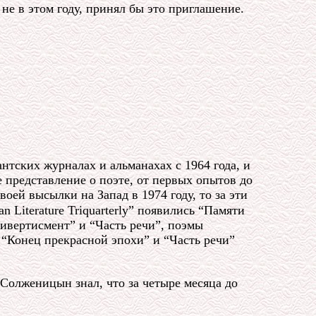
не в этом году, принял бы это приглашение.
нтских журналах и альманахах с 1964 года, и
 представление о поэте, от первых опытов до
ей высылки на Запад в 1974 году, то за эти
 Literature Triquarterly” появились “Памяти
дивертисмент” и “Часть речи”, поэмы
 “Конец прекрасной эпохи” и “Часть речи”
 Солженицын знал, что за четыре месяца до