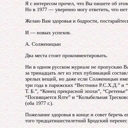
Я с интересом прочел, что Вы пишете об этом
Но в 1977 — уверенно могу ответить, что нет:
Желаю Вам здоровья и бодрости, постарайтесь
И — новых успехов.
А. Солженицын
Два места стоит прокомментировать.
Ни в одном русском журнале не пропускаю Ваш
за тринадцать лет из этих публикаций состав
зрелых вещей, но даже если Солженицын имел
три года в парижских “Вестнике
Р.С.Х.Д.” и 
Т. Б.”, “Конец прекрасной эпохи”, “Сретенье
“Посвящается Ялте” и “Колыбельная Тресково
(оба 1977 г.).
Пожелание здоровья в конце и совет беречь е
того тридцатишестилетний Бродский перенес