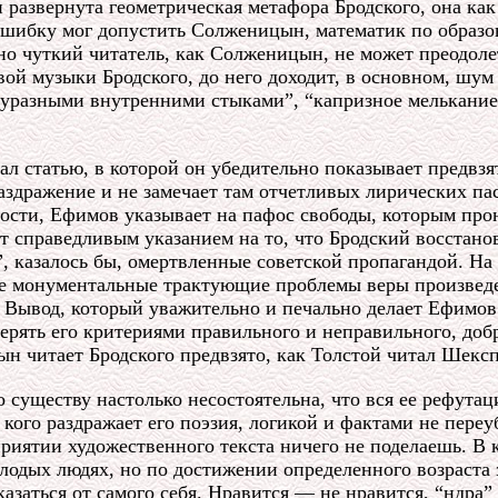
развернута геометрическая метафора Бродского, она как 
ошибку мог допустить Солженицын, математик по образо
нно чуткий читатель, как Солженицын, не может преодол
ой музыки Бродского, до него доходит, в основном, шум
суразными внутренними стыками”, “капризное мелькани
ал статью, в которой он убедительно показывает предв
аздражение и не замечает там отчетливых лирических па
сти, Ефимов указывает на пафос свободы, которым прон
 справедливым указанием на то, что Бродский восстанов
а”, казалось бы, омертвленные советской пропагандой. Н
ие монументальные трактующие проблемы веры произведе
. Вывод, который уважительно и печально делает Ефимо
ерять его критериями правильного и неправильного, доб
 читает Бродского предвзято, как Толстой читал Шексп
 существу настолько несостоятельна, что вся ее рефутаци
, кого раздражает его поэзия, логикой и фактами не пер
иятии художественного текста ничего не поделаешь. В 
одых людях, но по достижении определенного возраста 
тказаться от самого себя. Нравится — не нравится, “ндра”