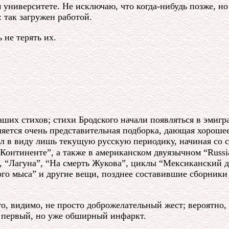
 университете. Не исключаю, что когда-нибудь позже, но 
 так загружен работой.
 не терять их.
их стихов; стихи Бродского начали появляться в эмигра
ляется очень представительная подборка, дающая хорошее
 в виду лишь текущую русскую периодику, начиная со сво
“Континенте”, а также в американском двуязычном “Russian
”, “Лагуна”, “На смерть Жукова”, циклы “Мексиканский 
го мыса” и другие вещи, позднее составившие сборники
го, видимо, не просто доброжелательный жест; вероятно,
 первый, но уже обширный инфаркт.