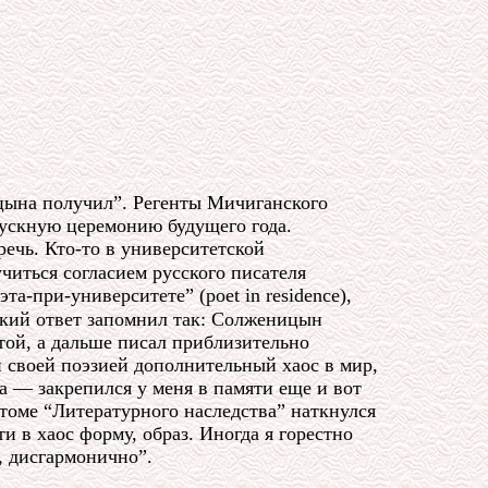
ицына получил”. Регенты Мичиганского
пускную церемонию будущего года.
речь. Кто-то в университетской
читься согласием русского писателя
а-при-университете” (poet in residence),
ткий ответ запомнил так: Солженицын
отой, а дальше писал приблизительно
й своей поэзией дополнительный хаос в мир,
а — закрепился у меня в памяти еще и вот
 томе “Литературного наследства” наткнулся
и в хаос форму, образ. Иногда я горестно
, дисгармонично”.