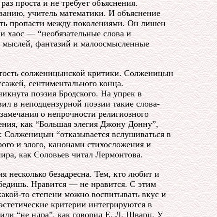
раз проста и не требует объяснения.
ванию, учитель математики. И объяснение
еть пропасти между поколениями. Он лишен
 и хаос — “необязательные слова и
е мыслей, фантазий и малоосмысленные
зятость солженицынской критики. Солженицын
ссажей, сентиментального конца.
икнута поэзия Бродского. На упрек в
ил в неподцензурной поэзии такие слова-
а замечания о непрочности религиозного
ния, как “Большая элегия Джону Донну”,
в: Солженицын “отказывается вслушиваться в
рого и злого, канонами стихосложения и
ира, как Соловьев читал Лермонтова.
я несколько безадресна. Тем, кто любит и
еубедишь. Нравится — не нравится. С этим
какой-то степени можно воспитывать вкус и
эстетические критерии интегрируются в
 или “не ндра”, как говорил Е. Л. Шварц. У