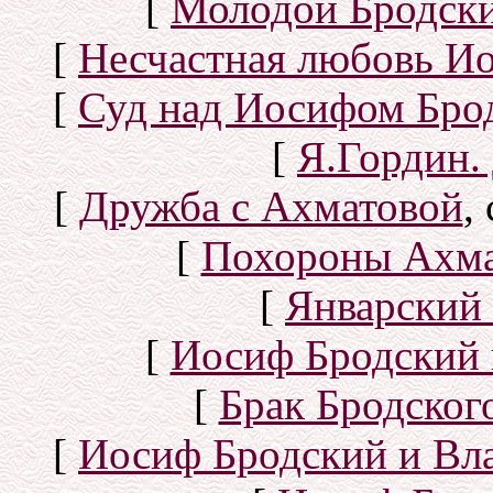
[
Молодой Бродск
[
Несчастная любовь И
[
Суд над Иосифом Бро
[
Я.Гордин.
[
Дружба с Ахматовой
,
[
Похороны Ахма
[
Январский 
[
Иосиф Бродский 
[
Брак Бродског
[
Иосиф Бродский и Вл