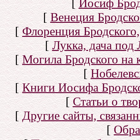
[
Иосиф Брод
[
Венеция Бродско
[
Флоренция Бродского,
[
Лукка, дача под
[
Могила Бродского на 
[
Нобелевс
[
Книги Иосифа Бродског
[
Статьи о тво
[
Другие сайты, связан
[
Обра