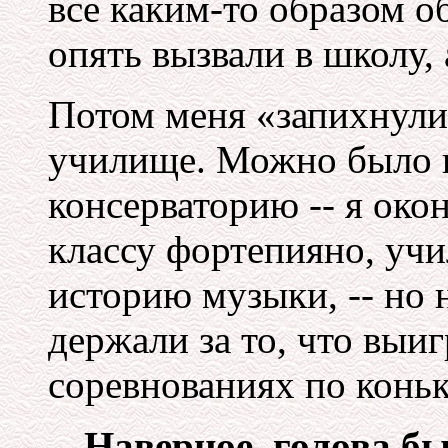
все каким-то образом 
опять вызвали в школу,
Потом меня «запихнули
училище. Можно было 
консерваторию -- я ок
классу фортепияно, учи
историю музыки, -- но 
держали за то, что выи
соревнованиях по коньк
-- Наверное, голова б