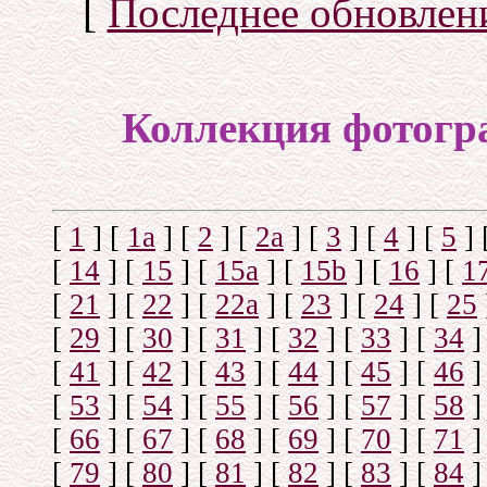
[
Последнее обновлен
Коллекция фотогр
[
1
]
[
1а
]
[
2
]
[
2а
]
[
3
]
[
4
]
[
5
]
[
14
]
[
15
]
[
15a
]
[
15b
]
[
16
]
[
1
[
21
]
[
22
]
[
22a
]
[
23
]
[
24
]
[
25
[
29
]
[
30
]
[
31
]
[
32
]
[
33
]
[
34
]
[
41
]
[
42
]
[
43
]
[
44
]
[
45
]
[
46
]
[
53
]
[
54
]
[
55
]
[
56
]
[
57
]
[
58
]
[
66
]
[
67
]
[
68
]
[
69
]
[
70
]
[
71
]
[
79
]
[
80
]
[
81
]
[
82
]
[
83
]
[
84
]