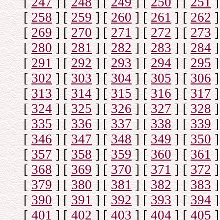
[
247
]
[
248
]
[
249
]
[
250
]
[
251
]
[
258
]
[
259
]
[
260
]
[
261
]
[
262
]
[
269
]
[
270
]
[
271
]
[
272
]
[
273
]
[
280
]
[
281
]
[
282
]
[
283
]
[
284
]
[
291
]
[
292
]
[
293
]
[
294
]
[
295
]
[
302
]
[
303
]
[
304
]
[
305
]
[
306
]
[
313
]
[
314
]
[
315
]
[
316
]
[
317
]
[
324
]
[
325
]
[
326
]
[
327
]
[
328
]
[
335
]
[
336
]
[
337
]
[
338
]
[
339
]
[
346
]
[
347
]
[
348
]
[
349
]
[
350
]
[
357
]
[
358
]
[
359
]
[
360
]
[
361
]
[
368
]
[
369
]
[
370
]
[
371
]
[
372
]
[
379
]
[
380
]
[
381
]
[
382
]
[
383
]
[
390
]
[
391
]
[
392
]
[
393
]
[
394
]
[
401
]
[
402
]
[
403
]
[
404
]
[
405
]