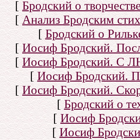
[
Бродский о творчеств
[
Анализ Бродским стих
[
Бродский о Рильке
[
Иосиф Бродский. Посл
[
Иосиф Бродский. С
[
Иосиф Бродский. П
[
Иосиф Бродский. Скор
[
Бродский о тех
[
Иосиф Бродск
[
Иосиф Бродски