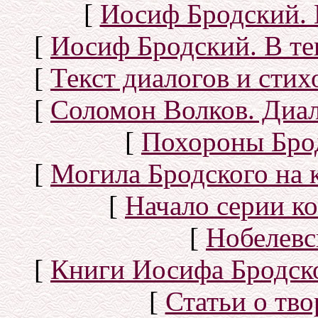
[
Иосиф Бродский. 
[
Иосиф Бродский. В те
[
Текст диалогов и сти
[
Соломон Волков. Диал
[
Похороны Бро
[
Могила Бродского на 
[
Начало серии к
[
Нобелевс
[
Книги Иосифа Бродског
[
Статьи о тво