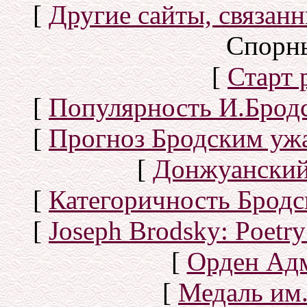
[
Другие сайты, связан
Спорн
[
Старт
[
Популярность И.Бродс
[
Прогноз Бродским уж
[
Донжуанский
[
Категоричность Бродс
[
Joseph Brodsky: Poetry
[
Орден Ад
[
Медаль им.