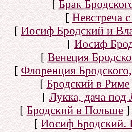
[
Брак Бродског
[
Невстреча с
[
Иосиф Бродский и Вл
[
Иосиф Брод
[
Венеция Бродско
[
Флоренция Бродского,
[
Бродский в Риме
[
Лукка, дача под
[
Бродский в Польше
]
[
Иосиф Бродский. 