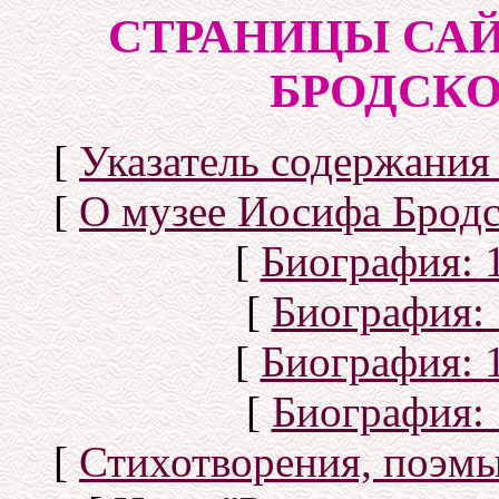
СТРАНИЦЫ САЙ
БРОДСКОГ
[
Указатель содержания 
[
О музее Иосифа Бродс
[
Биография: 1
[
Биография: 
[
Биография: 1
[
Биография: 
[
Стихотворения, поэмы