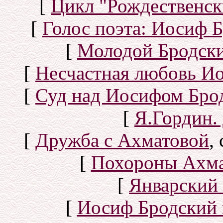
[
Цикл "Рождественск
[
Голос поэта: Иосиф Б
[
Молодой Бродск
[
Несчастная любовь И
[
Суд над Иосифом Бро
[
Я.Гордин.
[
Дружба с Ахматовой
,
[
Похороны Ахма
[
Январский 
[
Иосиф Бродский 