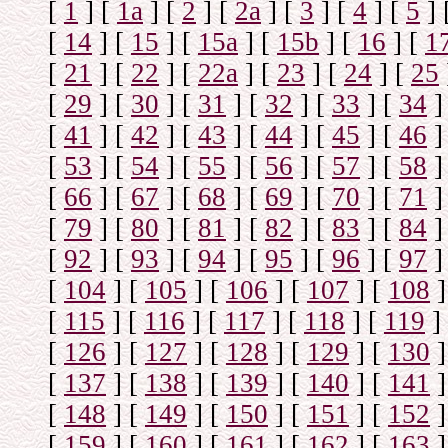
[
1
]
[
1а
]
[
2
]
[
2а
]
[
3
]
[
4
]
[
5
]
[
14
]
[
15
]
[
15a
]
[
15b
]
[
16
]
[
1
[
21
]
[
22
]
[
22a
]
[
23
]
[
24
]
[
25
[
29
]
[
30
]
[
31
]
[
32
]
[
33
]
[
34
]
[
41
]
[
42
]
[
43
]
[
44
]
[
45
]
[
46
]
[
53
]
[
54
]
[
55
]
[
56
]
[
57
]
[
58
]
[
66
]
[
67
]
[
68
]
[
69
]
[
70
]
[
71
]
[
79
]
[
80
]
[
81
]
[
82
]
[
83
]
[
84
]
[
92
]
[
93
]
[
94
]
[
95
]
[
96
]
[
97
]
[
104
]
[
105
]
[
106
]
[
107
]
[
108
]
[
115
]
[
116
]
[
117
]
[
118
]
[
119
]
[
126
]
[
127
]
[
128
]
[
129
]
[
130
]
[
137
]
[
138
]
[
139
]
[
140
]
[
141
]
[
148
]
[
149
]
[
150
]
[
151
]
[
152
]
[
159
]
[
160
]
[
161
]
[
162
]
[
163
]