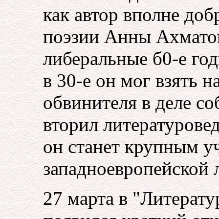
как автор вполне до
поэзии Анны Ахматово
либеральные б0-е год
в 30-е он мог взять н
обвинителя в деле со
вторил литературове
он станет крупным у
западноевропейской 
27 марта в "Литерат