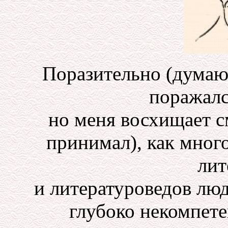
Поразительно (думаю
поражалс
но меня восхищает с
принимал), как мног
лит
и литературоведов лю
глубоко некомпетен