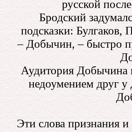
русской после
Бродский задумалс
подсказки: Булгаков, П
– Добычин, – быстро п
Д
Аудитория Добычина н
недоумением друг у
До
Эти слова признания и