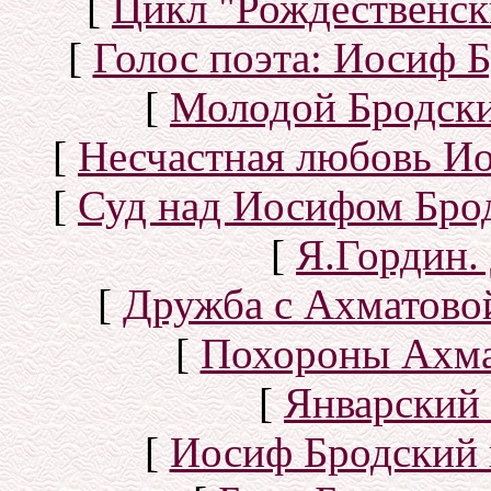
[
Цикл "Рождественск
[
Голос поэта: Иосиф Б
[
Молодой Бродск
[
Несчастная любовь И
[
Суд над Иосифом Бро
[
Я.Гордин.
[
Дружба с Ахматово
[
Похороны Ахма
[
Январский 
[
Иосиф Бродский 