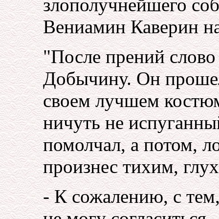
злополучнейшего соб
Вениамин Каверин н
"После прений слово
Добычину. Он прошел
своем лучшем костюм
ничуть не испуганный
помолчал, а потом, 
произнес тихим, глу
- К сожалению, с тем,
не могу согласиться.