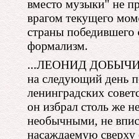
вместо музыки" не п
врагом текущего моме
страны победившего 
формализм.
...ЛЕОНИД ДОБЫЧ
на следующий день п
ленинградских советс
он избрал столь же н
необычными, не впи
насаждаемую сверху