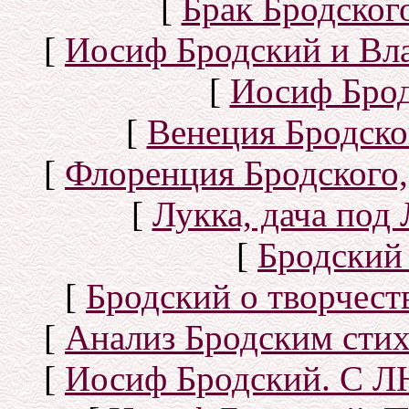
[
Брак Бродског
[
Иосиф Бродский и Вл
[
Иосиф Брод
[
Венеция Бродско
[
Флоренция Бродского,
[
Лукка, дача под
[
Бродский
[
Бродский о творчест
[
Анализ Бродским стих
[
Иосиф Бродский. С