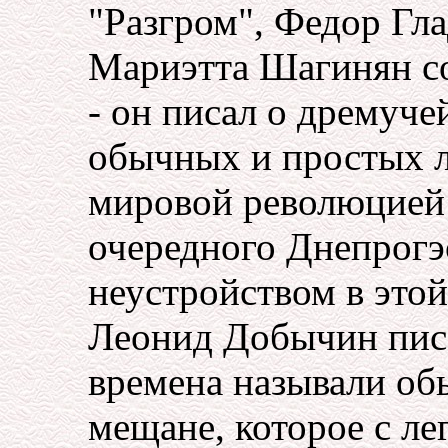
"Разгром", Федор Гла
Мариэтта Шагинян с
- он писал о дремуче
обычных и простых л
мировой революцией
очередного Днепрогэ
неустройством в это
Леонид Добычин писал
времена называли о
мещане, которое с ле