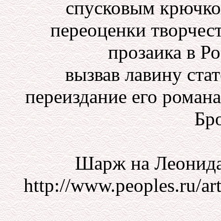
спусковым крючко
переоценки творчест
прозаика в Ро
вызвав лавину стат
переиздание его романа
Бр
Шарж на Леонида
http://www.peoples.ru/art/