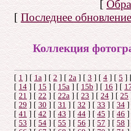
[
Обра
[
Последнее обновлени
Коллекция фотогр
[
1
]
[
1а
]
[
2
]
[
2а
]
[
3
]
[
4
]
[
5
]
[
14
]
[
15
]
[
15a
]
[
15b
]
[
16
]
[
1
[
21
]
[
22
]
[
22a
]
[
23
]
[
24
]
[
25
[
29
]
[
30
]
[
31
]
[
32
]
[
33
]
[
34
]
[
41
]
[
42
]
[
43
]
[
44
]
[
45
]
[
46
]
[
53
]
[
54
]
[
55
]
[
56
]
[
57
]
[
58
]