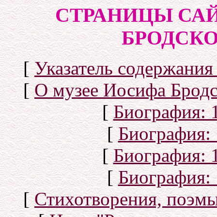
СТРАНИЦЫ СА
БРОДСКОГ
[
Указатель содержания 
[
О музее Иосифа Бродс
[
Биография: 1
[
Биография: 
[
Биография: 1
[
Биография: 
[
Стихотворения, поэмы