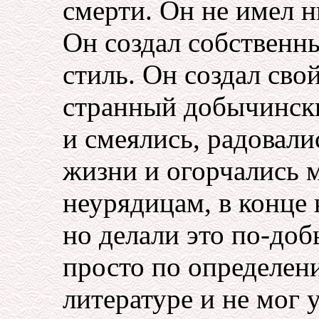
смерти. Он не имел н
Он создал собственн
стиль. Он создал сво
странный добычински
и смеялись, радовал
жизни и огорчались 
неурядицам, в конце 
но делали это по-доб
просто по определен
литературе и не мог 