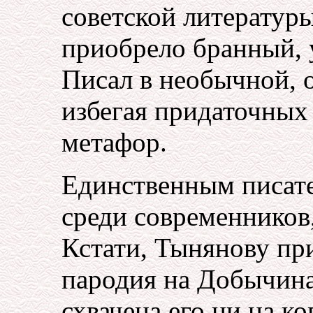
советской литератур
приобрело бранный, 
Писал в необычной, 
избегая придаточных
метафор.
Единственным писате
среди современников
Кстати, Тынянову пр
пародия на Добычина
схвачена его ни на к