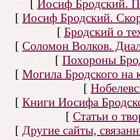
[
Иосиф Бродский. П
[
Иосиф Бродский. Скор
[
Бродский о тех
[
Соломон Волков. Диал
[
Похороны Бро
[
Могила Бродского на 
[
Нобелевс
[
Книги Иосифа Бродског
[
Статьи о тво
[
Другие сайты, связан