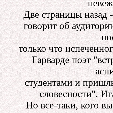
невеж
Две страницы назад -
говорит об аудитори
по
только что испеченног
Гарварде поэт "вст
асп
студентами и приш
словесности". Ит
– Но все-таки, кого в