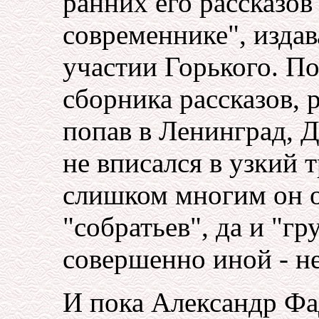
ранних его рассказов
современнике", изд
участии Горького. П
сборника рассказов, 
попав в Ленинград, 
не вписался в узкий 
слишком многим он о
"собратьев", да и "г
совершенно иной - не
И пока Александр Фа