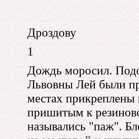
Александр
Дроздову
1
Дождь моросил. Под
Львовны Лей были пр
местах прикреплены 
пришитым к резиново
назывались "паж". Б