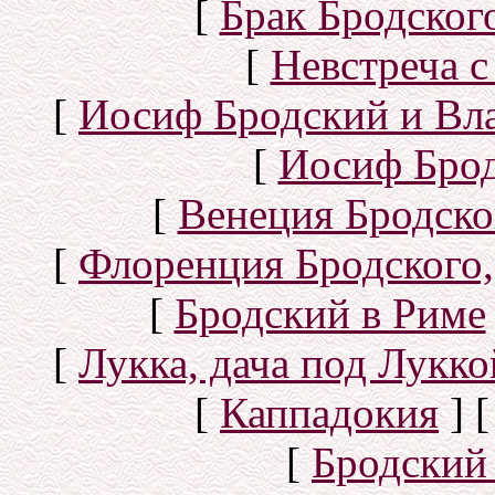
[
Брак Бродског
[
Невстреча с
[
Иосиф Бродский и Вл
[
Иосиф Брод
[
Венеция Бродско
[
Флоренция Бродского,
[
Бродский в Риме
[
Лукка, дача под Лукк
[
Каппадокия
]
[
Бродский