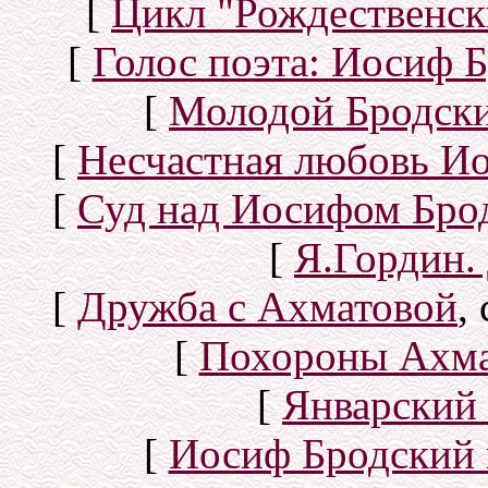
[
Цикл "Рождественск
[
Голос поэта: Иосиф Б
[
Молодой Бродск
[
Несчастная любовь И
[
Суд над Иосифом Бро
[
Я.Гордин.
[
Дружба с Ахматовой
,
[
Похороны Ахма
[
Январский 
[
Иосиф Бродский 