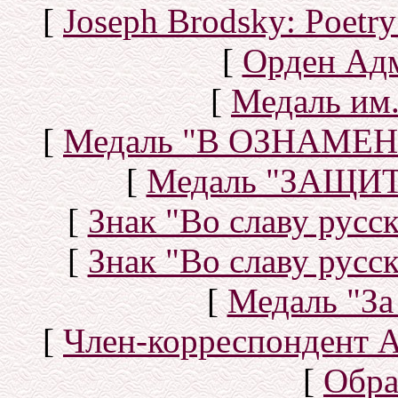
[
Joseph Brodsky: Poetry
[
Орден Ад
[
Медаль им.
[
Медаль "В ОЗНАМ
[
Медаль "ЗАЩИ
[
Знак "Во славу русск
[
Знак "Во славу русск
[
Медаль "За
[
Член-корреспондент 
[
Обра