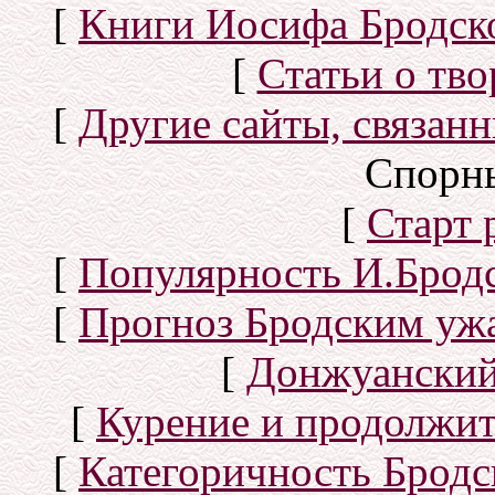
[
Книги Иосифа Бродског
[
Статьи о тво
[
Другие сайты, связан
Спорн
[
Старт
[
Популярность И.Бродс
[
Прогноз Бродским уж
[
Донжуанский
[
Курение и продолжит
[
Категоричность Бродс