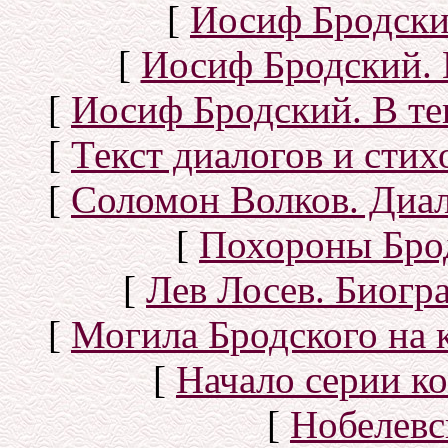
[
Иосиф Бродски
[
Иосиф Бродский. 
[
Иосиф Бродский. В те
[
Текст диалогов и сти
[
Соломон Волков. Диал
[
Похороны Бро
[
Лев Лосев. Биогр
[
Могила Бродского на 
[
Начало серии к
[
Нобелевс