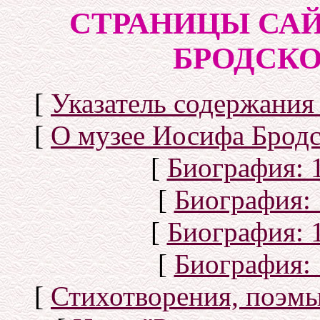
СТРАНИЦЫ САЙ
БРОДСКОГ
[
Указатель содержания 
[
О музее Иосифа Бродс
[
Биография: 1
[
Биография: 
[
Биография: 1
[
Биография: 
[
Стихотворения, поэмы