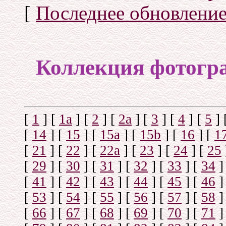
[
Последнее обновлени
Коллекция фотогр
[
1
]
[
1а
]
[
2
]
[
2а
]
[
3
]
[
4
]
[
5
]
[
14
]
[
15
]
[
15a
]
[
15b
]
[
16
]
[
1
[
21
]
[
22
]
[
22a
]
[
23
]
[
24
]
[
25
[
29
]
[
30
]
[
31
]
[
32
]
[
33
]
[
34
]
[
41
]
[
42
]
[
43
]
[
44
]
[
45
]
[
46
]
[
53
]
[
54
]
[
55
]
[
56
]
[
57
]
[
58
]
[
66
]
[
67
]
[
68
]
[
69
]
[
70
]
[
71
]