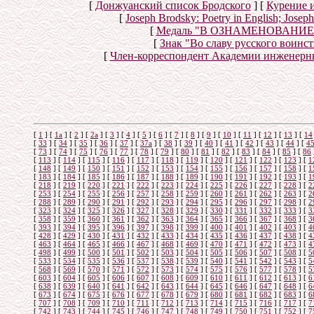
[
Донжуанский список Бродского
]
[
Курение 
[
Joseph Brodsky: Poetry in English; Jose
[
Медаль "В ОЗНАМЕНОВАНИ
[
Знак "Во славу русского воинст
[
Член-корреспондент Академии инженерн
[
1
]
[
1а
]
[
2
]
[
2а
]
[
3
]
[
4
]
[
5
]
[
6
]
[
7
]
[
8
]
[
9
]
[
10
]
[
11
]
[
12
]
[
13
]
[
14
[
33
]
[
34
]
[
35
]
[
36
]
[
37
]
[
37а
]
[
38
]
[
39
]
[
40
]
[
41
]
[
42
]
[
43
]
[
44
]
[
4
[
73
]
[
74
]
[
75
]
[
76
]
[
77
]
[
78
]
[
79
]
[
80
]
[
81
]
[
82
]
[
83
]
[
84
]
[
85
]
[
86
[
113
]
[
114
]
[
115
]
[
116
]
[
117
]
[
118
]
[
119
]
[
120
]
[
121
]
[
122
]
[
123
]
[
1
[
148
]
[
149
]
[
150
]
[
151
]
[
152
]
[
153
]
[
154
]
[
155
]
[
156
]
[
157
]
[
158
]
[
1
[
183
]
[
184
]
[
185
]
[
186
]
[
187
]
[
188
]
[
189
]
[
190
]
[
191
]
[
192
]
[
193
]
[
1
[
218
]
[
219
]
[
220
]
[
221
]
[
222
]
[
223
]
[
224
]
[
225
]
[
226
]
[
227
]
[
228
]
[
2
[
253
]
[
254
]
[
255
]
[
256
]
[
257
]
[
258
]
[
259
]
[
260
]
[
261
]
[
262
]
[
263
]
[
2
[
288
]
[
289
]
[
290
]
[
291
]
[
292
]
[
293
]
[
294
]
[
295
]
[
296
]
[
297
]
[
298
]
[
2
[
323
]
[
324
]
[
325
]
[
326
]
[
327
]
[
328
]
[
329
]
[
330
]
[
331
]
[
332
]
[
333
]
[
3
[
358
]
[
359
]
[
360
]
[
361
]
[
362
]
[
363
]
[
364
]
[
365
]
[
366
]
[
367
]
[
368
]
[
3
[
393
]
[
394
]
[
395
]
[
396
]
[
397
]
[
398
]
[
399
]
[
400
]
[
401
]
[
402
]
[
403
]
[
4
[
428
]
[
429
]
[
430
]
[
431
]
[
432
]
[
433
]
[
434
]
[
435
]
[
436
]
[
437
]
[
438
]
[
4
[
463
]
[
464
]
[
465
]
[
466
]
[
467
]
[
468
]
[
469
]
[
470
]
[
471
]
[
472
]
[
473
]
[
4
[
498
]
[
499
]
[
500
]
[
501
]
[
502
]
[
503
]
[
504
]
[
505
]
[
506
]
[
507
]
[
508
]
[
5
[
533
]
[
534
]
[
535
]
[
536
]
[
537
]
[
538
]
[
539
]
[
540
]
[
541
]
[
542
]
[
543
]
[
5
[
568
]
[
569
]
[
570
]
[
571
]
[
572
]
[
573
]
[
574
]
[
575
]
[
576
]
[
577
]
[
578
]
[
5
[
603
]
[
604
]
[
605
]
[
606
]
[
607
]
[
608
]
[
609
]
[
610
]
[
611
]
[
612
]
[
613
]
[
6
[
638
]
[
639
]
[
640
]
[
641
]
[
642
]
[
643
]
[
644
]
[
645
]
[
646
]
[
647
]
[
648
]
[
6
[
673
]
[
674
]
[
675
]
[
676
]
[
677
]
[
678
]
[
679
]
[
680
]
[
681
]
[
682
]
[
683
]
[
6
[
707
]
[
708
]
[
709
]
[
710
]
[
711
]
[
712
]
[
713
]
[
714
]
[
715
]
[
716
]
[
717
]
[
7
[
742
]
[
743
]
[
744
]
[
745
]
[
746
]
[
747
]
[
748
]
[
749
]
[
750
]
[
751
]
[
752
]
[
7