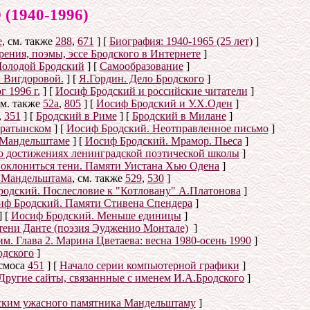
940-1996)
е
, см. также
288
,
671
]
[
Биография: 1940-1965 (25 лет)
]
ения, поэмы, эссе Бродского в Интернете
]
олодой Бродский
]
[
Самообразование
]
 Вигдоровой.
]
[
Я.Гордин. Дело Бродского
]
 1996 г.
]
[
Иосиф Бродский и российские читатели
]
см. также
52а
,
805
]
[
Иосиф Бродский и У.Х.Оден
]
,
351
]
[
Бродский в Риме
]
[
Бродский в Милане
]
аратынском
]
[
Иосиф Бродский. Неотправленное письмо
]
 Мандельштаме
]
[
Иосиф Бродский. Мрамор. Пьеса
]
о достижениях ленинградской поэтической школы
]
оклониться тени. Памяти Уистана Хью Одена
]
е Мандельштама
, см. также
529
,
530
]
одский. Послесловие к "Котловану" А.Платонова
]
иф Бродский. Памяти Стивена Спендера
]
]
[
Иосиф Бродский. Меньше единицы
]
тени Данте (поэзия Эудженио Монтале)
]
. Глава 2. Марина Цветаева: весна 1980-осень 1990
]
одского
]
осмоса
451
]
[
Начало серии компьютерной графики
]
Другие сайты, связаннные с именем И.А.Бродского
]
ским ужасного памятника Мандельштаму
]