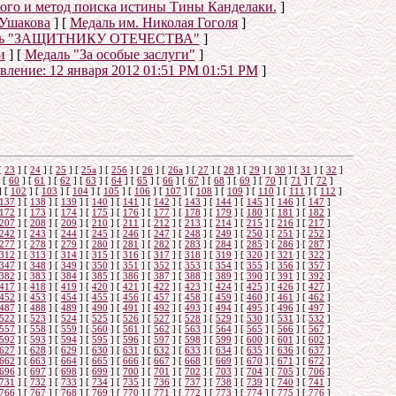
ого и метод поиска истины Тины Канделаки.
]
Ушакова
]
[
Медаль им. Николая Гоголя
]
ль "ЗАЩИТНИКУ ОТЕЧЕСТВА"
]
и
]
[
Медаль "За особые заслуги"
]
овление:
12 января 2012 01:51 PM 01:51 PM
]
о
[
23
]
[
24
]
[
25
]
[
25а
]
[
25б
]
[
26
]
[
26a
]
[
27
]
[
28
]
[
29
]
[
30
]
[
31
]
[
32
]
[
60
]
[
61
]
[
62
]
[
63
]
[
64
]
[
65
]
[
66
]
[
67
]
[
68
]
[
69
]
[
70
]
[
71
]
[
72
]
]
[
102
]
[
103
]
[
104
]
[
105
]
[
106
]
[
107
]
[
108
]
[
109
]
[
110
]
[
111
]
[
112
]
137
]
[
138
]
[
139
]
[
140
]
[
141
]
[
142
]
[
143
]
[
144
]
[
145
]
[
146
]
[
147
]
172
]
[
173
]
[
174
]
[
175
]
[
176
]
[
177
]
[
178
]
[
179
]
[
180
]
[
181
]
[
182
]
207
]
[
208
]
[
209
]
[
210
]
[
211
]
[
212
]
[
213
]
[
214
]
[
215
]
[
216
]
[
217
]
242
]
[
243
]
[
244
]
[
245
]
[
246
]
[
247
]
[
248
]
[
249
]
[
250
]
[
251
]
[
252
]
277
]
[
278
]
[
279
]
[
280
]
[
281
]
[
282
]
[
283
]
[
284
]
[
285
]
[
286
]
[
287
]
312
]
[
313
]
[
314
]
[
315
]
[
316
]
[
317
]
[
318
]
[
319
]
[
320
]
[
321
]
[
322
]
347
]
[
348
]
[
349
]
[
350
]
[
351
]
[
352
]
[
353
]
[
354
]
[
355
]
[
356
]
[
357
]
382
]
[
383
]
[
384
]
[
385
]
[
386
]
[
387
]
[
388
]
[
389
]
[
390
]
[
391
]
[
392
]
417
]
[
418
]
[
419
]
[
420
]
[
421
]
[
422
]
[
423
]
[
424
]
[
425
]
[
426
]
[
427
]
452
]
[
453
]
[
454
]
[
455
]
[
456
]
[
457
]
[
458
]
[
459
]
[
460
]
[
461
]
[
462
]
487
]
[
488
]
[
489
]
[
490
]
[
491
]
[
492
]
[
493
]
[
494
]
[
495
]
[
496
]
[
497
]
522
]
[
523
]
[
524
]
[
525
]
[
526
]
[
527
]
[
528
]
[
529
]
[
530
]
[
531
]
[
532
]
557
]
[
558
]
[
559
]
[
560
]
[
561
]
[
562
]
[
563
]
[
564
]
[
565
]
[
566
]
[
567
]
592
]
[
593
]
[
594
]
[
595
]
[
596
]
[
597
]
[
598
]
[
599
]
[
600
]
[
601
]
[
602
]
627
]
[
628
]
[
629
]
[
630
]
[
631
]
[
632
]
[
633
]
[
634
]
[
635
]
[
636
]
[
637
]
662
]
[
663
]
[
664
]
[
665
]
[
666
]
[
667
]
[
668
]
[
669
]
[
670
]
[
671
]
[
672
]
696
]
[
697
]
[
698
]
[
699
]
[
700
]
[
701
]
[
702
]
[
703
]
[
704
]
[
705
]
[
706
]
731
]
[
732
]
[
733
]
[
734
]
[
735
]
[
736
]
[
737
]
[
738
]
[
739
]
[
740
]
[
741
]
766
]
[
767
]
[
768
]
[
769
]
[
770
]
[
771
]
[
772
]
[
773
]
[
774
]
[
775
]
[
776
]