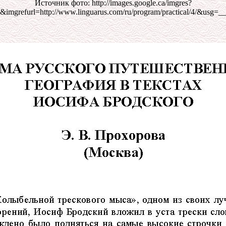
Источник фото: http://images.google.ca/imgres?
/brod.jpg&imgrefurl=http://www.linguarus.com/ru/program/p