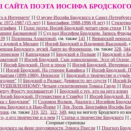
 САЙТА ПОЭТА ИОСИФА БРОДСКОГО (1
о в Интернете'
]
[
О музее Иосифа Бродского в Санкт-Петербург
: 1972-1987 (15 лет)
]
[
Биография: 1988-1996 (8 лет)
]
[
Стихотвор
ографии
]
[
Голос поэта: Иосиф Бродский читает свои стихи
]
[
М
Марине Басмановой
]
[
Суд над Иосифом Бродским. Запись Фриды
539
]
[
Похороны Ахматовой
, см. также
141
]
[
Январский некролог
 с вдовой в Милане
]
[
Иосиф Бродский и Владимир Высоцкий
, 
енция Бродского, музей Данте во Флоренции
, см. также
328
,
344
рюпинском
]
[
Каппадокия
]
[
Бродский в Польше
]
[
Бродский о Б
хматовой
]
[
Иосиф Бродский. Сын цивилизации. Эссе об Осипе
[
Иосиф Бродский. Поэт и проза
]
[
Иосиф Бродский. Интервью 
]
[
Иосиф Бродский. На стороне Кавафиса
]
[
Иосиф Бродский. П
ьштам (1899-1980). Некролог
]
[
Бродский о творчестве и судьб
огоднее"
]
[
Бродский о Рильке: Девяносто лет спустя
]
[
Иосиф Бр
УШЕВЛЕННОМУ: Четыре стихотворения Томаса Гарди
]
[
Иос
берту Фросту посвящается)
]
[
Бродский о тех, кто на него влиял
Иосиф Бродский. Путешествие в Стамбул
]
[
Иосиф Бродский. В 
ки с Бродским"
]
[
Соломон Волков. Диалоги с Иосифом Бродским
ны Бродского в Нью-Йорке
]
[
Лев Лосев. Биография Иосифа Бр
еция
, см. также
319
,
321
,
322
,
349
, вид на могилу Бродского из к
, о его творчестве и о нем
]
[
Статьи о творчестве Бродского
]
[
Спорные страницы
родского на фоне популярности Элвиса Пресли
]
[
Прогноз Брод