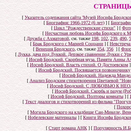
СТРАНИЦЫ
[
Указатель содержания сайта 'Музей Иосифа Бродског
[
Биография: 1966-1972 (6 лет)
]
[
Биография
[
Цикл "Рождественские стихи"
]
[
Фот
[
Несчастная любовь Иосифа Бродского к 
[
Дружба с Ахматовой
, см. также
198
,
102
,
239
,
490
,
[
Брак Бродского с Марией Соццани
]
[
Невстреча
[
Венеция Бродского
, см. также
354
,
356
]
[
Флор
[
Лукка, дача под Луккой. Дерзкое сравнение Лукки с У
[
Иосиф Бродский. Скорбная муза. Памяти Анны А
[
Иосиф Бродский. Власть стихий. О Достоевском
]
[
Иосиф Бродский. Посвящается позвоночнику
[
Иосиф Бродский. Надежда Мандел
[
Анализ Бродским стихотворения Цветаевой "Нов
[
Иосиф Бродский. С ЛЮБОВЬЮ К НЕОД
[
Иосиф Бродский. Скорбь и разум (Ро
[
Иосиф Бродский. Полторы комнаты
]
[
[
Текст диалогов и стихотворений из фильма "Прогул
[
Похоро
[
Могила Бродского на кладбище Сан-Микеле, Вен
[
Нобелевские материалы
]
[
Книги Иосифа Бродского
[
Старт романа АНК
]
[
Популярность И.Б