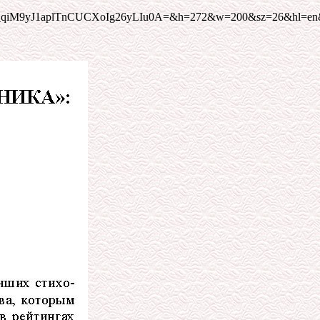
ractical/4/&usg=__qiM9yJ1aplTnCUCXoIg26yLIu0A=&h=272&w=20