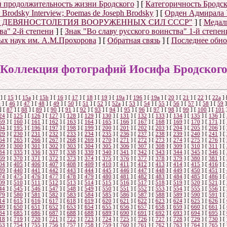
и продолжительность жизни Бродского
]
[
Категоричность Бродск
ph Brodsky Interview; Poemas de Joseph Brodsky
]
[
Орден Адмирала 
Е ДЕВЯНОСТОЛЕТИЯ ВООРУЖЕННЫХ СИЛ СССР"
]
[
Меда
ва" 2-й степени
]
[
Знак "Во славу русского воинства" 1-й степен
ых наук им. А.М.Прохорова
]
[
Обратная связь
]
[
Последнее обн
Коллекция фотографий Иосифа Бродског
]
[
15
]
[
15a
]
[
15b
]
[
16
]
[
17
]
[
18
]
[
19
]
[
19а
]
[
19б
]
[
19в
]
[
20
]
[
21
]
[
22
]
[
22a
]
5
]
[
46
]
[
47
]
[
48
]
[
49
]
[
50
]
[
51
]
[
52
]
[
52а
]
[
53
]
[
54
]
[
55
]
[
56
]
[
57
]
[
58
]
[
59
]
]
[
87
]
[
88
]
[
89
]
[
90
]
[
91
]
[
92
]
[
93
]
[
94
]
[
95
]
[
96
]
[
97
]
[
98
]
[
99
]
[
100
]
[
101
24
]
[
125
]
[
126
]
[
127
]
[
128
]
[
129
]
[
130
]
[
131
]
[
132
]
[
133
]
[
134
]
[
135
]
[
136
]
[
59
]
[
160
]
[
161
]
[
162
]
[
163
]
[
164
]
[
165
]
[
166
]
[
167
]
[
168
]
[
169
]
[
170
]
[
171
]
[
94
]
[
195
]
[
196
]
[
197
]
[
198
]
[
199
]
[
200
]
[
201
]
[
202
]
[
203
]
[
204
]
[
205
]
[
206
]
[
29
]
[
230
]
[
231
]
[
232
]
[
233
]
[
234
]
[
235
]
[
236
]
[
237
]
[
238
]
[
239
]
[
240
]
[
241
]
[
64
]
[
265
]
[
266
]
[
267
]
[
268
]
[
269
]
[
270
]
[
271
]
[
272
]
[
273
]
[
274
]
[
275
]
[
276
]
[
99
]
[
300
]
[
301
]
[
302
]
[
303
]
[
304
]
[
305
]
[
306
]
[
307
]
[
308
]
[
309
]
[
310
]
[
311
]
[
34
]
[
335
]
[
336
]
[
337
]
[
338
]
[
339
]
[
340
]
[
341
]
[
342
]
[
343
]
[
344
]
[
345
]
[
346
]
[
69
]
[
370
]
[
371
]
[
372
]
[
373
]
[
374
]
[
375
]
[
376
]
[
377
]
[
378
]
[
379
]
[
380
]
[
381
]
[
04
]
[
405
]
[
406
]
[
407
]
[
408
]
[
409
]
[
410
]
[
411
]
[
412
]
[
413
]
[
414
]
[
415
]
[
416
]
[
39
]
[
440
]
[
441
]
[
442
]
[
443
]
[
444
]
[
445
]
[
446
]
[
447
]
[
448
]
[
449
]
[
450
]
[
451
]
[
74
]
[
475
]
[
476
]
[
477
]
[
478
]
[
479
]
[
480
]
[
481
]
[
482
]
[
483
]
[
484
]
[
485
]
[
486
]
[
09
]
[
510
]
[
511
]
[
512
]
[
513
]
[
514
]
[
515
]
[
516
]
[
517
]
[
518
]
[
519
]
[
520
]
[
521
]
[
44
]
[
545
]
[
546
]
[
547
]
[
548
]
[
549
]
[
550
]
[
551
]
[
552
]
[
553
]
[
554
]
[
555
]
[
556
]
[
79
]
[
580
]
[
581
]
[
582
]
[
583
]
[
584
]
[
585
]
[
586
]
[
587
]
[
588
]
[
589
]
[
590
]
[
591
]
[
14
]
[
615
]
[
616
]
[
617
]
[
618
]
[
619
]
[
620
]
[
621
]
[
622
]
[
623
]
[
624
]
[
625
]
[
626
]
[
49
]
[
650
]
[
651
]
[
652
]
[
653
]
[
654
]
[
655
]
[
656
]
[
657
]
[
658
]
[
659
]
[
660
]
[
661
]
[
84
]
[
685
]
[
686
]
[
687
]
[
688
]
[
688
]
[
689
]
[
690
]
[
691
]
[
692
]
[
693
]
[
694
]
[
695
]
[
18
]
[
719
]
[
720
]
[
721
]
[
722
]
[
723
]
[
724
]
[
725
]
[
726
]
[
727
]
[
728
]
[
729
]
[
730
]
[
53
]
[
754
]
[
755
]
[
756
]
[
757
]
[
758
]
[
759
]
[
760
]
[
761
]
[
762
]
[
763
]
[
764
]
[
765
]
[