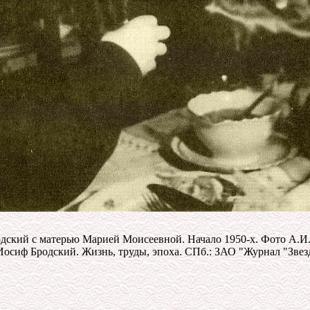
дский с матерью Марией Моисеевной. Начало 1950-х. Фото А.И.
сиф Бродский. Жизнь, труды, эпоха. СПб.: ЗАО "Журнал "Звезда""