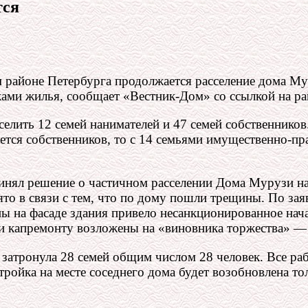
тся
айоне Петербурга продолжается расселение дома Мур
ками жилья, сообщает «Вестник-Дом» со ссылкой на р
елить 12 семей нанимателей и 47 семей собственников
ается собственников, то с 14 семьями имущественно-п
инял решение о частичном расселении Дома Мурузи на
то в связи с тем, что по дому пошли трещины. По за
 на фасаде здания привело несанкционированное начал
 и капремонту возложены на «виновника торжества» 
 затронула 28 семей общим числом 28 человек. Все р
тройка на месте соседнего дома будет возобновлена то