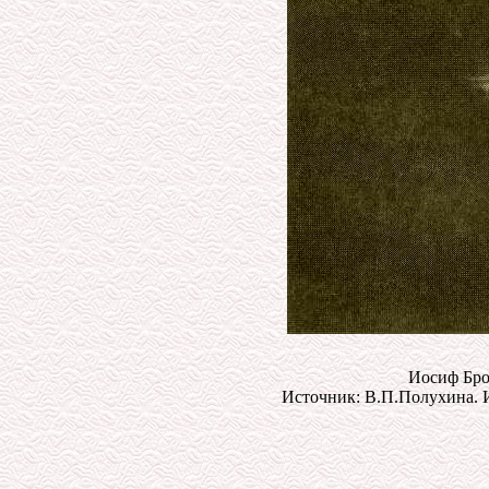
Иосиф Бро
Источник: В.П.Полухина. Ио