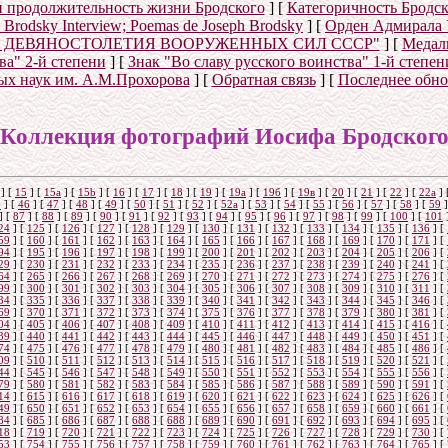
и продолжительность жизни Бродского
]
[
Категоричность Бродск
ph Brodsky Interview; Poemas de Joseph Brodsky
]
[
Орден Адмирала 
Е ДЕВЯНОСТОЛЕТИЯ ВООРУЖЕННЫХ СИЛ СССР"
]
[
Меда
ва" 2-й степени
]
[
Знак "Во славу русского воинства" 1-й степен
ых наук им. А.М.Прохорова
]
[
Обратная связь
]
[
Последнее обн
Коллекция фотографий Иосифа Бродског
]
[
15
]
[
15a
]
[
15b
]
[
16
]
[
17
]
[
18
]
[
19
]
[
19а
]
[
19б
]
[
19в
]
[
20
]
[
21
]
[
22
]
[
22a
]
5
]
[
46
]
[
47
]
[
48
]
[
49
]
[
50
]
[
51
]
[
52
]
[
52а
]
[
53
]
[
54
]
[
55
]
[
56
]
[
57
]
[
58
]
[
59
]
]
[
87
]
[
88
]
[
89
]
[
90
]
[
91
]
[
92
]
[
93
]
[
94
]
[
95
]
[
96
]
[
97
]
[
98
]
[
99
]
[
100
]
[
101
24
]
[
125
]
[
126
]
[
127
]
[
128
]
[
129
]
[
130
]
[
131
]
[
132
]
[
133
]
[
134
]
[
135
]
[
136
]
[
59
]
[
160
]
[
161
]
[
162
]
[
163
]
[
164
]
[
165
]
[
166
]
[
167
]
[
168
]
[
169
]
[
170
]
[
171
]
[
94
]
[
195
]
[
196
]
[
197
]
[
198
]
[
199
]
[
200
]
[
201
]
[
202
]
[
203
]
[
204
]
[
205
]
[
206
]
[
29
]
[
230
]
[
231
]
[
232
]
[
233
]
[
234
]
[
235
]
[
236
]
[
237
]
[
238
]
[
239
]
[
240
]
[
241
]
[
64
]
[
265
]
[
266
]
[
267
]
[
268
]
[
269
]
[
270
]
[
271
]
[
272
]
[
273
]
[
274
]
[
275
]
[
276
]
[
99
]
[
300
]
[
301
]
[
302
]
[
303
]
[
304
]
[
305
]
[
306
]
[
307
]
[
308
]
[
309
]
[
310
]
[
311
]
[
34
]
[
335
]
[
336
]
[
337
]
[
338
]
[
339
]
[
340
]
[
341
]
[
342
]
[
343
]
[
344
]
[
345
]
[
346
]
[
69
]
[
370
]
[
371
]
[
372
]
[
373
]
[
374
]
[
375
]
[
376
]
[
377
]
[
378
]
[
379
]
[
380
]
[
381
]
[
04
]
[
405
]
[
406
]
[
407
]
[
408
]
[
409
]
[
410
]
[
411
]
[
412
]
[
413
]
[
414
]
[
415
]
[
416
]
[
39
]
[
440
]
[
441
]
[
442
]
[
443
]
[
444
]
[
445
]
[
446
]
[
447
]
[
448
]
[
449
]
[
450
]
[
451
]
[
74
]
[
475
]
[
476
]
[
477
]
[
478
]
[
479
]
[
480
]
[
481
]
[
482
]
[
483
]
[
484
]
[
485
]
[
486
]
[
09
]
[
510
]
[
511
]
[
512
]
[
513
]
[
514
]
[
515
]
[
516
]
[
517
]
[
518
]
[
519
]
[
520
]
[
521
]
[
44
]
[
545
]
[
546
]
[
547
]
[
548
]
[
549
]
[
550
]
[
551
]
[
552
]
[
553
]
[
554
]
[
555
]
[
556
]
[
79
]
[
580
]
[
581
]
[
582
]
[
583
]
[
584
]
[
585
]
[
586
]
[
587
]
[
588
]
[
589
]
[
590
]
[
591
]
[
14
]
[
615
]
[
616
]
[
617
]
[
618
]
[
619
]
[
620
]
[
621
]
[
622
]
[
623
]
[
624
]
[
625
]
[
626
]
[
49
]
[
650
]
[
651
]
[
652
]
[
653
]
[
654
]
[
655
]
[
656
]
[
657
]
[
658
]
[
659
]
[
660
]
[
661
]
[
84
]
[
685
]
[
686
]
[
687
]
[
688
]
[
688
]
[
689
]
[
690
]
[
691
]
[
692
]
[
693
]
[
694
]
[
695
]
[
18
]
[
719
]
[
720
]
[
721
]
[
722
]
[
723
]
[
724
]
[
725
]
[
726
]
[
727
]
[
728
]
[
729
]
[
730
]
[
53
]
[
754
]
[
755
]
[
756
]
[
757
]
[
758
]
[
759
]
[
760
]
[
761
]
[
762
]
[
763
]
[
764
]
[
765
]
[