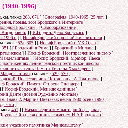
940-1996)
е
, см. также
288
,
671
]
[
Биография: 1940-1965 (25 лет)
]
ения, поэмы, эссе Бродского в Интернете
]
олодой Бродский
]
[
Самообразование
]
 Вигдоровой.
]
[
Я.Гордин. Дело Бродского
]
 1996 г.
]
[
Иосиф Бродский и российские читатели
]
см. также
52а
,
805
]
[
Иосиф Бродский и У.Х.Оден
]
,
351
]
[
Бродский в Риме
]
[
Бродский в Милане
]
аратынском
]
[
Иосиф Бродский. Неотправленное письмо
]
 Мандельштаме
]
[
Иосиф Бродский. Мрамор. Пьеса
]
о достижениях ленинградской поэтической школы
]
оклониться тени. Памяти Уистана Хью Одена
]
е Мандельштама
, см. также
529
,
530
]
одский. Послесловие к "Котловану" А.Платонова
]
иф Бродский. Памяти Стивена Спендера
]
]
[
Иосиф Бродский. Меньше единицы
]
тени Данте (поэзия Эудженио Монтале)
]
. Глава 2. Марина Цветаева: весна 1980-осень 1990
]
одского
]
осмоса
451
]
[
Начало серии компьютерной графики
]
Другие сайты, связаннные с именем И.А.Бродского
]
ским ужасного памятника Мандельштаму
]