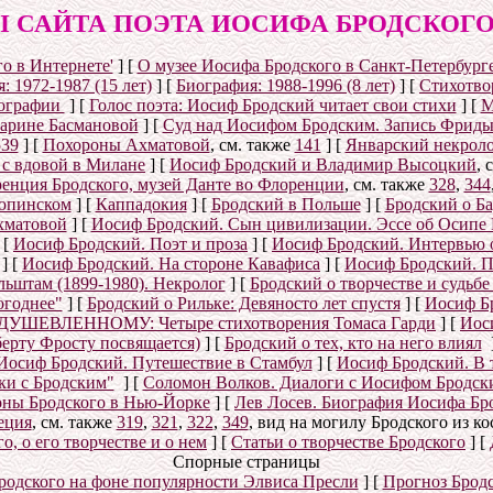
 САЙТА ПОЭТА ИОСИФА БРОДСКОГО (1
о в Интернете'
]
[
О музее Иосифа Бродского в Санкт-Петербург
: 1972-1987 (15 лет)
]
[
Биография: 1988-1996 (8 лет)
]
[
Стихотвор
ографии
]
[
Голос поэта: Иосиф Бродский читает свои стихи
]
[
М
Марине Басмановой
]
[
Суд над Иосифом Бродским. Запись Фриды
539
]
[
Похороны Ахматовой
, см. также
141
]
[
Январский некролог
 с вдовой в Милане
]
[
Иосиф Бродский и Владимир Высоцкий
, 
енция Бродского, музей Данте во Флоренции
, см. также
328
,
344
рюпинском
]
[
Каппадокия
]
[
Бродский в Польше
]
[
Бродский о Б
хматовой
]
[
Иосиф Бродский. Сын цивилизации. Эссе об Осипе
[
Иосиф Бродский. Поэт и проза
]
[
Иосиф Бродский. Интервью 
]
[
Иосиф Бродский. На стороне Кавафиса
]
[
Иосиф Бродский. П
ьштам (1899-1980). Некролог
]
[
Бродский о творчестве и судьб
огоднее"
]
[
Бродский о Рильке: Девяносто лет спустя
]
[
Иосиф Бр
УШЕВЛЕННОМУ: Четыре стихотворения Томаса Гарди
]
[
Иос
берту Фросту посвящается)
]
[
Бродский о тех, кто на него влиял
Иосиф Бродский. Путешествие в Стамбул
]
[
Иосиф Бродский. В 
ки с Бродским"
]
[
Соломон Волков. Диалоги с Иосифом Бродским
ны Бродского в Нью-Йорке
]
[
Лев Лосев. Биография Иосифа Бр
еция
, см. также
319
,
321
,
322
,
349
, вид на могилу Бродского из к
, о его творчестве и о нем
]
[
Статьи о творчестве Бродского
]
[
Спорные страницы
родского на фоне популярности Элвиса Пресли
]
[
Прогноз Брод