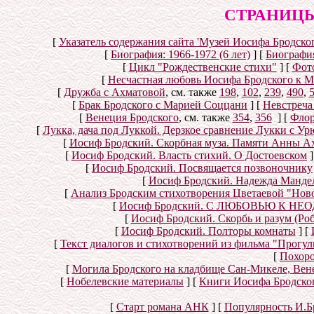
СТРАНИЦЫ
[
Указатель содержания сайта 'Музей Иосифа Бродског
[
Биография: 1966-1972 (6 лет)
]
[
Биография
[
Цикл "Рождественские стихи"
]
[
Фот
[
Несчастная любовь Иосифа Бродского к 
[
Дружба с Ахматовой
, см. также
198
,
102
,
239
,
490
,
[
Брак Бродского с Марией Соццани
]
[
Невстреча
[
Венеция Бродского
, см. также
354
,
356
]
[
Флор
[
Лукка, дача под Луккой. Дерзкое сравнение Лукки с У
[
Иосиф Бродский. Скорбная муза. Памяти Анны А
[
Иосиф Бродский. Власть стихий. О Достоевском
]
[
Иосиф Бродский. Посвящается позвоночнику
[
Иосиф Бродский. Надежда Мандел
[
Анализ Бродским стихотворения Цветаевой "Нов
[
Иосиф Бродский. С ЛЮБОВЬЮ К НЕОД
[
Иосиф Бродский. Скорбь и разум (Ро
[
Иосиф Бродский. Полторы комнаты
]
[
[
Текст диалогов и стихотворений из фильма "Прогул
[
Похоро
[
Могила Бродского на кладбище Сан-Микеле, Вен
[
Нобелевские материалы
]
[
Книги Иосифа Бродского
[
Старт романа АНК
]
[
Популярность И.Б