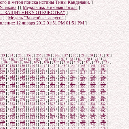
ого и метод поиска истины Тины Канделаки.
]
Ушакова
]
[
Медаль им. Николая Гоголя
]
ль "ЗАЩИТНИКУ ОТЕЧЕСТВА"
]
и
]
[
Медаль "За особые заслуги"
]
овление:
12 января 2012 01:51 PM 01:51 PM
]
о
[
23
]
[
24
]
[
25
]
[
25а
]
[
25б
]
[
26
]
[
26a
]
[
27
]
[
28
]
[
29
]
[
30
]
[
31
]
[
32
]
[
60
]
[
61
]
[
62
]
[
63
]
[
64
]
[
65
]
[
66
]
[
67
]
[
68
]
[
69
]
[
70
]
[
71
]
[
72
]
]
[
102
]
[
103
]
[
104
]
[
105
]
[
106
]
[
107
]
[
108
]
[
109
]
[
110
]
[
111
]
[
112
]
137
]
[
138
]
[
139
]
[
140
]
[
141
]
[
142
]
[
143
]
[
144
]
[
145
]
[
146
]
[
147
]
172
]
[
173
]
[
174
]
[
175
]
[
176
]
[
177
]
[
178
]
[
179
]
[
180
]
[
181
]
[
182
]
207
]
[
208
]
[
209
]
[
210
]
[
211
]
[
212
]
[
213
]
[
214
]
[
215
]
[
216
]
[
217
]
242
]
[
243
]
[
244
]
[
245
]
[
246
]
[
247
]
[
248
]
[
249
]
[
250
]
[
251
]
[
252
]
277
]
[
278
]
[
279
]
[
280
]
[
281
]
[
282
]
[
283
]
[
284
]
[
285
]
[
286
]
[
287
]
312
]
[
313
]
[
314
]
[
315
]
[
316
]
[
317
]
[
318
]
[
319
]
[
320
]
[
321
]
[
322
]
347
]
[
348
]
[
349
]
[
350
]
[
351
]
[
352
]
[
353
]
[
354
]
[
355
]
[
356
]
[
357
]
382
]
[
383
]
[
384
]
[
385
]
[
386
]
[
387
]
[
388
]
[
389
]
[
390
]
[
391
]
[
392
]
417
]
[
418
]
[
419
]
[
420
]
[
421
]
[
422
]
[
423
]
[
424
]
[
425
]
[
426
]
[
427
]
452
]
[
453
]
[
454
]
[
455
]
[
456
]
[
457
]
[
458
]
[
459
]
[
460
]
[
461
]
[
462
]
487
]
[
488
]
[
489
]
[
490
]
[
491
]
[
492
]
[
493
]
[
494
]
[
495
]
[
496
]
[
497
]
522
]
[
523
]
[
524
]
[
525
]
[
526
]
[
527
]
[
528
]
[
529
]
[
530
]
[
531
]
[
532
]
557
]
[
558
]
[
559
]
[
560
]
[
561
]
[
562
]
[
563
]
[
564
]
[
565
]
[
566
]
[
567
]
592
]
[
593
]
[
594
]
[
595
]
[
596
]
[
597
]
[
598
]
[
599
]
[
600
]
[
601
]
[
602
]
627
]
[
628
]
[
629
]
[
630
]
[
631
]
[
632
]
[
633
]
[
634
]
[
635
]
[
636
]
[
637
]
662
]
[
663
]
[
664
]
[
665
]
[
666
]
[
667
]
[
668
]
[
669
]
[
670
]
[
671
]
[
672
]
696
]
[
697
]
[
698
]
[
699
]
[
700
]
[
701
]
[
702
]
[
703
]
[
704
]
[
705
]
[
706
]
731
]
[
732
]
[
733
]
[
734
]
[
735
]
[
736
]
[
737
]
[
738
]
[
739
]
[
740
]
[
741
]
766
]
[
767
]
[
768
]
[
769
]
[
770
]
[
771
]
[
772
]
[
773
]
[
774
]
[
775
]
[
776
]