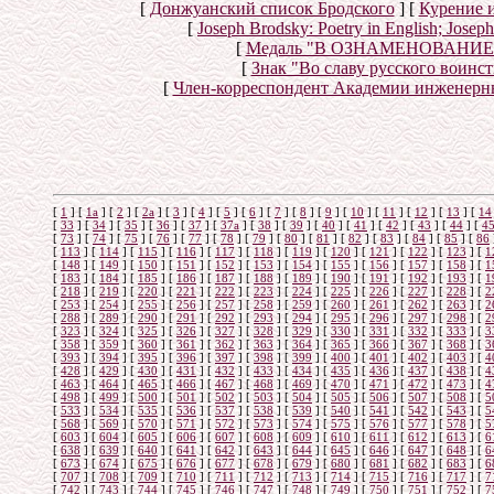
[
Донжуанский список Бродского
]
[
Курение 
[
Joseph Brodsky: Poetry in English; Jose
[
Медаль "В ОЗНАМЕНОВАНИ
[
Знак "Во славу русского воинст
[
Член-корреспондент Академии инженерн
[
1
]
[
1а
]
[
2
]
[
2а
]
[
3
]
[
4
]
[
5
]
[
6
]
[
7
]
[
8
]
[
9
]
[
10
]
[
11
]
[
12
]
[
13
]
[
14
[
33
]
[
34
]
[
35
]
[
36
]
[
37
]
[
37а
]
[
38
]
[
39
]
[
40
]
[
41
]
[
42
]
[
43
]
[
44
]
[
4
[
73
]
[
74
]
[
75
]
[
76
]
[
77
]
[
78
]
[
79
]
[
80
]
[
81
]
[
82
]
[
83
]
[
84
]
[
85
]
[
86
[
113
]
[
114
]
[
115
]
[
116
]
[
117
]
[
118
]
[
119
]
[
120
]
[
121
]
[
122
]
[
123
]
[
1
[
148
]
[
149
]
[
150
]
[
151
]
[
152
]
[
153
]
[
154
]
[
155
]
[
156
]
[
157
]
[
158
]
[
1
[
183
]
[
184
]
[
185
]
[
186
]
[
187
]
[
188
]
[
189
]
[
190
]
[
191
]
[
192
]
[
193
]
[
1
[
218
]
[
219
]
[
220
]
[
221
]
[
222
]
[
223
]
[
224
]
[
225
]
[
226
]
[
227
]
[
228
]
[
2
[
253
]
[
254
]
[
255
]
[
256
]
[
257
]
[
258
]
[
259
]
[
260
]
[
261
]
[
262
]
[
263
]
[
2
[
288
]
[
289
]
[
290
]
[
291
]
[
292
]
[
293
]
[
294
]
[
295
]
[
296
]
[
297
]
[
298
]
[
2
[
323
]
[
324
]
[
325
]
[
326
]
[
327
]
[
328
]
[
329
]
[
330
]
[
331
]
[
332
]
[
333
]
[
3
[
358
]
[
359
]
[
360
]
[
361
]
[
362
]
[
363
]
[
364
]
[
365
]
[
366
]
[
367
]
[
368
]
[
3
[
393
]
[
394
]
[
395
]
[
396
]
[
397
]
[
398
]
[
399
]
[
400
]
[
401
]
[
402
]
[
403
]
[
4
[
428
]
[
429
]
[
430
]
[
431
]
[
432
]
[
433
]
[
434
]
[
435
]
[
436
]
[
437
]
[
438
]
[
4
[
463
]
[
464
]
[
465
]
[
466
]
[
467
]
[
468
]
[
469
]
[
470
]
[
471
]
[
472
]
[
473
]
[
4
[
498
]
[
499
]
[
500
]
[
501
]
[
502
]
[
503
]
[
504
]
[
505
]
[
506
]
[
507
]
[
508
]
[
5
[
533
]
[
534
]
[
535
]
[
536
]
[
537
]
[
538
]
[
539
]
[
540
]
[
541
]
[
542
]
[
543
]
[
5
[
568
]
[
569
]
[
570
]
[
571
]
[
572
]
[
573
]
[
574
]
[
575
]
[
576
]
[
577
]
[
578
]
[
5
[
603
]
[
604
]
[
605
]
[
606
]
[
607
]
[
608
]
[
609
]
[
610
]
[
611
]
[
612
]
[
613
]
[
6
[
638
]
[
639
]
[
640
]
[
641
]
[
642
]
[
643
]
[
644
]
[
645
]
[
646
]
[
647
]
[
648
]
[
6
[
673
]
[
674
]
[
675
]
[
676
]
[
677
]
[
678
]
[
679
]
[
680
]
[
681
]
[
682
]
[
683
]
[
6
[
707
]
[
708
]
[
709
]
[
710
]
[
711
]
[
712
]
[
713
]
[
714
]
[
715
]
[
716
]
[
717
]
[
7
[
742
]
[
743
]
[
744
]
[
745
]
[
746
]
[
747
]
[
748
]
[
749
]
[
750
]
[
751
]
[
752
]
[
7