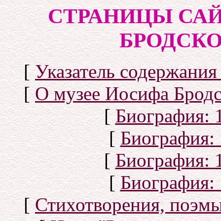
СТРАНИЦЫ САЙ
БРОДСКОГ
[
Указатель содержания 
[
О музее Иосифа Бродс
[
Биография: 1
[
Биография: 
[
Биография: 1
[
Биография: 
[
Стихотворения, поэмы