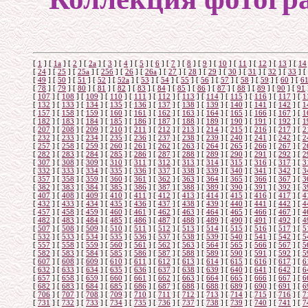
[
1
]
[
1а
]
[
2
]
[
2а
]
[
3
]
[
4
]
[
5
]
[
6
]
[
7
]
[
8
]
[
9
]
[
10
]
[
11
]
[
12
]
[
13
]
[
14
[
24
]
[
25
]
[
25а
]
[
25б
]
[
26
]
[
26a
]
[
27
]
[
28
]
[
29
]
[
30
]
[
31
]
[
32
]
[
33
]
[
[
49
]
[
50
]
[
51
]
[
52
]
[
52а
]
[
53
]
[
54
]
[
55
]
[
56
]
[
57
]
[
58
]
[
59
]
[
60
]
[
6
[
78
]
[
79
]
[
80
]
[
81
]
[
82
]
[
83
]
[
84
]
[
85
]
[
86
]
[
87
]
[
88
]
[
89
]
[
90
]
[
91
[
107
]
[
108
]
[
109
]
[
110
]
[
111
]
[
112
]
[
113
]
[
114
]
[
115
]
[
116
]
[
117
]
[
1
[
132
]
[
133
]
[
134
]
[
135
]
[
136
]
[
137
]
[
138
]
[
139
]
[
140
]
[
141
]
[
142
]
[
1
[
157
]
[
158
]
[
159
]
[
160
]
[
161
]
[
162
]
[
163
]
[
164
]
[
165
]
[
166
]
[
167
]
[
1
[
182
]
[
183
]
[
184
]
[
185
]
[
186
]
[
187
]
[
188
]
[
189
]
[
190
]
[
191
]
[
192
]
[
1
[
207
]
[
208
]
[
209
]
[
210
]
[
211
]
[
212
]
[
213
]
[
214
]
[
215
]
[
216
]
[
217
]
[
2
[
232
]
[
233
]
[
234
]
[
235
]
[
236
]
[
237
]
[
238
]
[
239
]
[
240
]
[
241
]
[
242
]
[
2
[
257
]
[
258
]
[
259
]
[
260
]
[
261
]
[
262
]
[
263
]
[
264
]
[
265
]
[
266
]
[
267
]
[
2
[
282
]
[
283
]
[
284
]
[
285
]
[
286
]
[
287
]
[
288
]
[
289
]
[
290
]
[
291
]
[
292
]
[
2
[
307
]
[
308
]
[
309
]
[
310
]
[
311
]
[
312
]
[
313
]
[
314
]
[
315
]
[
316
]
[
317
]
[
3
[
332
]
[
333
]
[
334
]
[
335
]
[
336
]
[
337
]
[
338
]
[
339
]
[
340
]
[
341
]
[
342
]
[
3
[
357
]
[
358
]
[
359
]
[
360
]
[
361
]
[
362
]
[
363
]
[
364
]
[
365
]
[
366
]
[
367
]
[
3
[
382
]
[
383
]
[
384
]
[
385
]
[
386
]
[
387
]
[
388
]
[
389
]
[
390
]
[
391
]
[
392
]
[
3
[
407
]
[
408
]
[
409
]
[
410
]
[
411
]
[
412
]
[
413
]
[
414
]
[
415
]
[
416
]
[
417
]
[
4
[
432
]
[
433
]
[
434
]
[
435
]
[
436
]
[
437
]
[
438
]
[
439
]
[
440
]
[
441
]
[
442
]
[
4
[
457
]
[
458
]
[
459
]
[
460
]
[
461
]
[
462
]
[
463
]
[
464
]
[
465
]
[
466
]
[
467
]
[
4
[
482
]
[
483
]
[
484
]
[
485
]
[
486
]
[
487
]
[
488
]
[
489
]
[
490
]
[
491
]
[
492
]
[
4
[
507
]
[
508
]
[
509
]
[
510
]
[
511
]
[
512
]
[
513
]
[
514
]
[
515
]
[
516
]
[
517
]
[
5
[
532
]
[
533
]
[
534
]
[
535
]
[
536
]
[
537
]
[
538
]
[
539
]
[
540
]
[
541
]
[
542
]
[
5
[
557
]
[
558
]
[
559
]
[
560
]
[
561
]
[
562
]
[
563
]
[
564
]
[
565
]
[
566
]
[
567
]
[
5
[
582
]
[
583
]
[
584
]
[
585
]
[
586
]
[
587
]
[
588
]
[
589
]
[
590
]
[
591
]
[
592
]
[
5
[
607
]
[
608
]
[
609
]
[
610
]
[
611
]
[
612
]
[
613
]
[
614
]
[
615
]
[
616
]
[
617
]
[
6
[
632
]
[
633
]
[
634
]
[
635
]
[
636
]
[
637
]
[
638
]
[
639
]
[
640
]
[
641
]
[
642
]
[
6
[
657
]
[
658
]
[
659
]
[
660
]
[
661
]
[
662
]
[
663
]
[
664
]
[
665
]
[
666
]
[
667
]
[
6
[
682
]
[
683
]
[
684
]
[
685
]
[
686
]
[
687
]
[
688
]
[
688
]
[
689
]
[
690
]
[
691
]
[
6
[
706
]
[
707
]
[
708
]
[
709
]
[
710
]
[
711
]
[
712
]
[
713
]
[
714
]
[
715
]
[
716
]
[
7
[
731
]
[
732
]
[
733
]
[
734
]
[
735
]
[
736
]
[
737
]
[
738
]
[
739
]
[
740
]
[
741
]
[
7