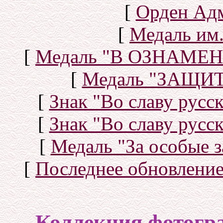
[
Орден Ад
[
Медаль им.
[
Медаль "В ОЗНАМ
[
Медаль "ЗАЩИ
[
Знак "Во славу русск
[
Знак "Во славу русск
[
Медаль "За особые з
[
Последнее обновлени
Коллекция фотогр