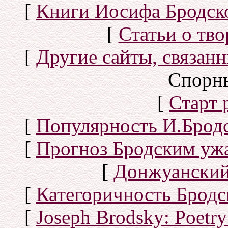
[
Книги Иосифа Бродског
[
Статьи о тво
[
Другие сайты, связан
Спорн
[
Старт
[
Популярность И.Бродс
[
Прогноз Бродским уж
[
Донжуанский
[
Категоричность Бродс
[
Joseph Brodsky: Poetry