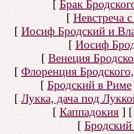
[
Брак Бродског
[
Невстреча с
[
Иосиф Бродский и Вл
[
Иосиф Брод
[
Венеция Бродско
[
Флоренция Бродского,
[
Бродский в Риме
[
Лукка, дача под Лукк
[
Каппадокия
]
[
Бродский