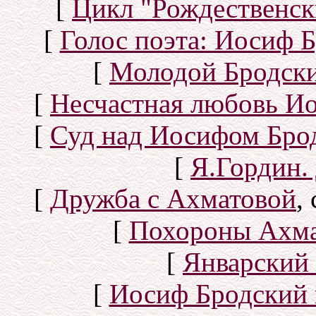
[
Цикл "Рождественск
[
Голос поэта: Иосиф Б
[
Молодой Бродск
[
Несчастная любовь И
[
Суд над Иосифом Бро
[
Я.Гордин.
[
Дружба с Ахматовой
,
[
Похороны Ахма
[
Январский 
[
Иосиф Бродский 