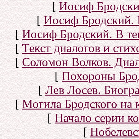
[
Иосиф Бродски
[
Иосиф Бродский. 
[
Иосиф Бродский. В те
[
Текст диалогов и сти
[
Соломон Волков. Диал
[
Похороны Бро
[
Лев Лосев. Биогр
[
Могила Бродского на 
[
Начало серии к
[
Нобелевс