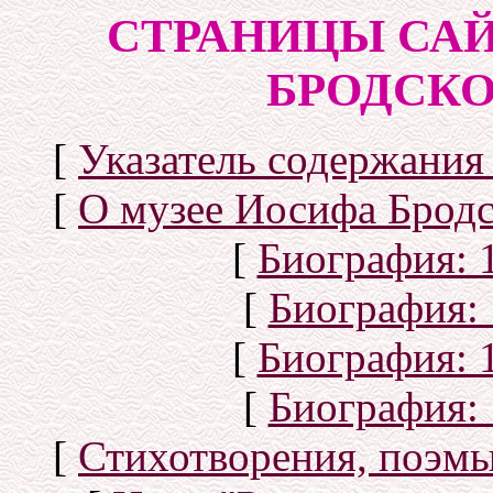
СТРАНИЦЫ САЙ
БРОДСКОГ
[
Указатель содержания 
[
О музее Иосифа Бродс
[
Биография: 1
[
Биография: 
[
Биография: 1
[
Биография: 
[
Стихотворения, поэмы