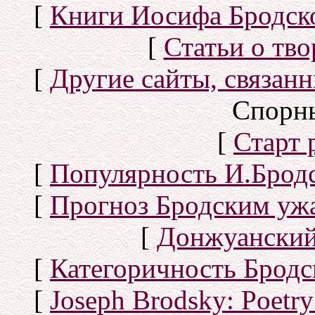
[
Книги Иосифа Бродског
[
Статьи о тво
[
Другие сайты, связан
Спорн
[
Старт
[
Популярность И.Бродс
[
Прогноз Бродским уж
[
Донжуанский
[
Категоричность Бродс
[
Joseph Brodsky: Poetry