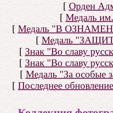
[
Орден Ад
[
Медаль им.
[
Медаль "В ОЗНАМ
[
Медаль "ЗАЩИ
[
Знак "Во славу русск
[
Знак "Во славу русск
[
Медаль "За особые з
[
Последнее обновлени
Коллекция фотогр