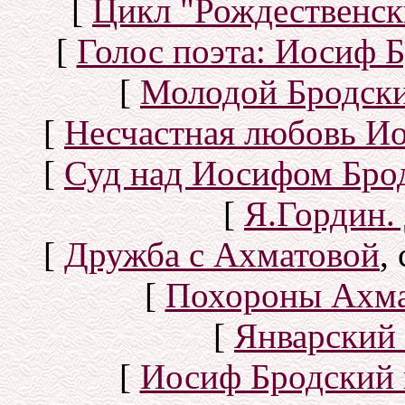
[
Цикл "Рождественск
[
Голос поэта: Иосиф Б
[
Молодой Бродск
[
Несчастная любовь И
[
Суд над Иосифом Бро
[
Я.Гордин.
[
Дружба с Ахматовой
,
[
Похороны Ахма
[
Январский 
[
Иосиф Бродский 