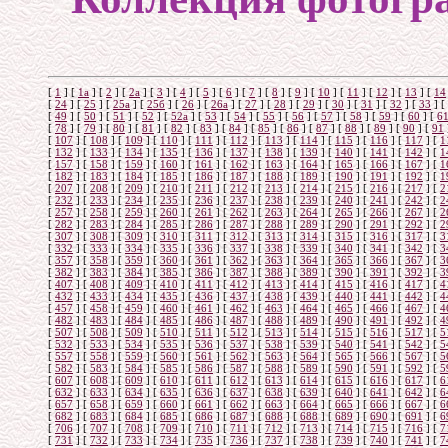
[
1
]
[
1а
]
[
2
]
[
2а
]
[
3
]
[
4
]
[
5
]
[
6
]
[
7
]
[
8
]
[
9
]
[
10
]
[
11
]
[
12
]
[
13
]
[
14
[
24
]
[
25
]
[
25а
]
[
25б
]
[
26
]
[
26a
]
[
27
]
[
28
]
[
29
]
[
30
]
[
31
]
[
32
]
[
33
]
[
[
49
]
[
50
]
[
51
]
[
52
]
[
52а
]
[
53
]
[
54
]
[
55
]
[
56
]
[
57
]
[
58
]
[
59
]
[
60
]
[
6
[
78
]
[
79
]
[
80
]
[
81
]
[
82
]
[
83
]
[
84
]
[
85
]
[
86
]
[
87
]
[
88
]
[
89
]
[
90
]
[
91
[
107
]
[
108
]
[
109
]
[
110
]
[
111
]
[
112
]
[
113
]
[
114
]
[
115
]
[
116
]
[
117
]
[
1
[
132
]
[
133
]
[
134
]
[
135
]
[
136
]
[
137
]
[
138
]
[
139
]
[
140
]
[
141
]
[
142
]
[
1
[
157
]
[
158
]
[
159
]
[
160
]
[
161
]
[
162
]
[
163
]
[
164
]
[
165
]
[
166
]
[
167
]
[
1
[
182
]
[
183
]
[
184
]
[
185
]
[
186
]
[
187
]
[
188
]
[
189
]
[
190
]
[
191
]
[
192
]
[
1
[
207
]
[
208
]
[
209
]
[
210
]
[
211
]
[
212
]
[
213
]
[
214
]
[
215
]
[
216
]
[
217
]
[
2
[
232
]
[
233
]
[
234
]
[
235
]
[
236
]
[
237
]
[
238
]
[
239
]
[
240
]
[
241
]
[
242
]
[
2
[
257
]
[
258
]
[
259
]
[
260
]
[
261
]
[
262
]
[
263
]
[
264
]
[
265
]
[
266
]
[
267
]
[
2
[
282
]
[
283
]
[
284
]
[
285
]
[
286
]
[
287
]
[
288
]
[
289
]
[
290
]
[
291
]
[
292
]
[
2
[
307
]
[
308
]
[
309
]
[
310
]
[
311
]
[
312
]
[
313
]
[
314
]
[
315
]
[
316
]
[
317
]
[
3
[
332
]
[
333
]
[
334
]
[
335
]
[
336
]
[
337
]
[
338
]
[
339
]
[
340
]
[
341
]
[
342
]
[
3
[
357
]
[
358
]
[
359
]
[
360
]
[
361
]
[
362
]
[
363
]
[
364
]
[
365
]
[
366
]
[
367
]
[
3
[
382
]
[
383
]
[
384
]
[
385
]
[
386
]
[
387
]
[
388
]
[
389
]
[
390
]
[
391
]
[
392
]
[
3
[
407
]
[
408
]
[
409
]
[
410
]
[
411
]
[
412
]
[
413
]
[
414
]
[
415
]
[
416
]
[
417
]
[
4
[
432
]
[
433
]
[
434
]
[
435
]
[
436
]
[
437
]
[
438
]
[
439
]
[
440
]
[
441
]
[
442
]
[
4
[
457
]
[
458
]
[
459
]
[
460
]
[
461
]
[
462
]
[
463
]
[
464
]
[
465
]
[
466
]
[
467
]
[
4
[
482
]
[
483
]
[
484
]
[
485
]
[
486
]
[
487
]
[
488
]
[
489
]
[
490
]
[
491
]
[
492
]
[
4
[
507
]
[
508
]
[
509
]
[
510
]
[
511
]
[
512
]
[
513
]
[
514
]
[
515
]
[
516
]
[
517
]
[
5
[
532
]
[
533
]
[
534
]
[
535
]
[
536
]
[
537
]
[
538
]
[
539
]
[
540
]
[
541
]
[
542
]
[
5
[
557
]
[
558
]
[
559
]
[
560
]
[
561
]
[
562
]
[
563
]
[
564
]
[
565
]
[
566
]
[
567
]
[
5
[
582
]
[
583
]
[
584
]
[
585
]
[
586
]
[
587
]
[
588
]
[
589
]
[
590
]
[
591
]
[
592
]
[
5
[
607
]
[
608
]
[
609
]
[
610
]
[
611
]
[
612
]
[
613
]
[
614
]
[
615
]
[
616
]
[
617
]
[
6
[
632
]
[
633
]
[
634
]
[
635
]
[
636
]
[
637
]
[
638
]
[
639
]
[
640
]
[
641
]
[
642
]
[
6
[
657
]
[
658
]
[
659
]
[
660
]
[
661
]
[
662
]
[
663
]
[
664
]
[
665
]
[
666
]
[
667
]
[
6
[
682
]
[
683
]
[
684
]
[
685
]
[
686
]
[
687
]
[
688
]
[
688
]
[
689
]
[
690
]
[
691
]
[
6
[
706
]
[
707
]
[
708
]
[
709
]
[
710
]
[
711
]
[
712
]
[
713
]
[
714
]
[
715
]
[
716
]
[
7
[
731
]
[
732
]
[
733
]
[
734
]
[
735
]
[
736
]
[
737
]
[
738
]
[
739
]
[
740
]
[
741
]
[
7