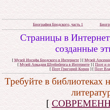
Биография Бродского, часть 1
Биогр
Cтраницы в Интернете
созданные эт
[
Музей Иосифа Бродского в Интернете
]
[
Музей Арсения
[
Музей Аркадия Штейнберга в Интернете
]
[
Поэт и 
[
Поэт Григорий Корин
]
[
Поэт Вл
Требуйте в библиотеках 
литерату
[
СОВРЕМЕНН