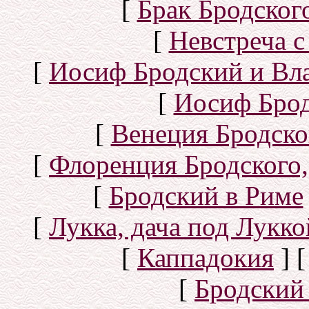
[
Брак Бродског
[
Невстреча с
[
Иосиф Бродский и Вл
[
Иосиф Брод
[
Венеция Бродско
[
Флоренция Бродского,
[
Бродский в Риме
[
Лукка, дача под Лукк
[
Каппадокия
]
[
Бродский