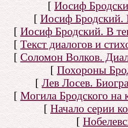
[
Иосиф Бродски
[
Иосиф Бродский. 
[
Иосиф Бродский. В те
[
Текст диалогов и сти
[
Соломон Волков. Диал
[
Похороны Бро
[
Лев Лосев. Биогр
[
Могила Бродского на 
[
Начало серии к
[
Нобелевс