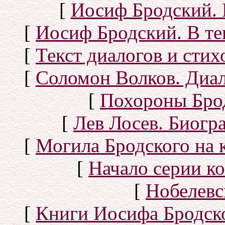
[
Иосиф Бродский. 
[
Иосиф Бродский. В те
[
Текст диалогов и сти
[
Соломон Волков. Диал
[
Похороны Бро
[
Лев Лосев. Биогр
[
Могила Бродского на 
[
Начало серии к
[
Нобелевс
[
Книги Иосифа Бродског