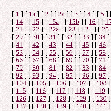
[
1
]
[
1а
]
[
2
]
[
2а
]
[
3
]
[
4
]
[
5
]
[
14
]
[
15
]
[
15a
]
[
15b
]
[
16
]
[
1
[
21
]
[
22
]
[
22a
]
[
23
]
[
24
]
[
25
[
29
]
[
30
]
[
31
]
[
32
]
[
33
]
[
34
]
[
41
]
[
42
]
[
43
]
[
44
]
[
45
]
[
46
]
[
53
]
[
54
]
[
55
]
[
56
]
[
57
]
[
58
]
[
66
]
[
67
]
[
68
]
[
69
]
[
70
]
[
71
]
[
79
]
[
80
]
[
81
]
[
82
]
[
83
]
[
84
]
[
92
]
[
93
]
[
94
]
[
95
]
[
96
]
[
97
]
[
104
]
[
105
]
[
106
]
[
107
]
[
108
]
[
115
]
[
116
]
[
117
]
[
118
]
[
119
]
[
126
]
[
127
]
[
128
]
[
129
]
[
130
]
[
137
]
[
138
]
[
139
]
[
140
]
[
141
]