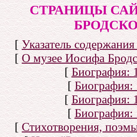
СТРАНИЦЫ САЙ
БРОДСКОГ
[
Указатель содержания 
[
О музее Иосифа Бродс
[
Биография: 1
[
Биография: 
[
Биография: 1
[
Биография: 
[
Стихотворения, поэмы