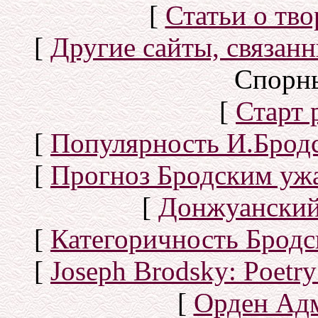
[
Статьи о тво
[
Другие сайты, связан
Спорн
[
Старт
[
Популярность И.Бродс
[
Прогноз Бродским уж
[
Донжуанский
[
Категоричность Бродс
[
Joseph Brodsky: Poetry
[
Орден Ад