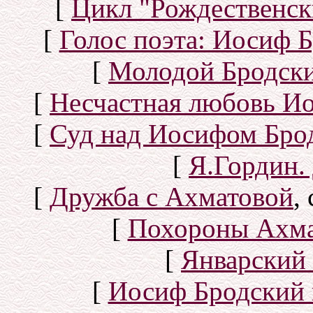
[
Цикл "Рождественск
[
Голос поэта: Иосиф Б
[
Молодой Бродск
[
Несчастная любовь И
[
Суд над Иосифом Бро
[
Я.Гордин.
[
Дружба с Ахматовой
,
[
Похороны Ахма
[
Январский 
[
Иосиф Бродский 