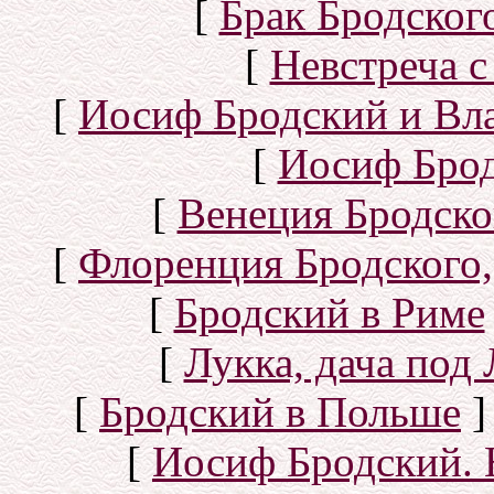
[
Брак Бродског
[
Невстреча с
[
Иосиф Бродский и Вл
[
Иосиф Брод
[
Венеция Бродско
[
Флоренция Бродского,
[
Бродский в Риме
[
Лукка, дача под
[
Бродский в Польше
]
[
Иосиф Бродский. 