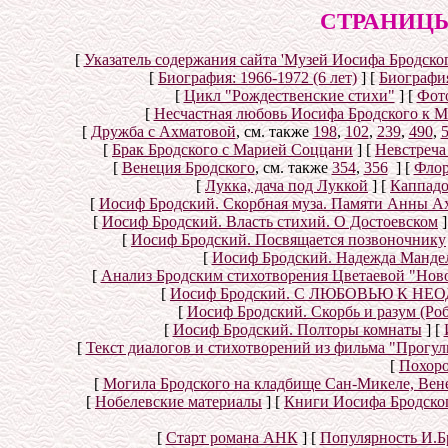
СТРАНИЦЫ
[
Указатель содержания сайта 'Музей Иосифа Бродског
[
Биография: 1966-1972 (6 лет)
]
[
Биография
[
Цикл "Рождественские стихи"
]
[
Фот
[
Несчастная любовь Иосифа Бродского к 
[
Дружба с Ахматовой
, см. также
198
,
102
,
239
,
490
,
[
Брак Бродского с Марией Соццани
]
[
Невстреча
[
Венеция Бродского
, см. также
354
,
356
]
[
Флор
[
Лукка, дача под Луккой
]
[
Каппад
[
Иосиф Бродский. Скорбная муза. Памяти Анны А
[
Иосиф Бродский. Власть стихий. О Достоевском
]
[
Иосиф Бродский. Посвящается позвоночнику
[
Иосиф Бродский. Надежда Мандел
[
Анализ Бродским стихотворения Цветаевой "Нов
[
Иосиф Бродский. С ЛЮБОВЬЮ К НЕОД
[
Иосиф Бродский. Скорбь и разум (Ро
[
Иосиф Бродский. Полторы комнаты
]
[
[
Текст диалогов и стихотворений из фильма "Прогул
[
Похоро
[
Могила Бродского на кладбище Сан-Микеле, Вен
[
Нобелевские материалы
]
[
Книги Иосифа Бродского
[
Старт романа АНК
]
[
Популярность И.Б