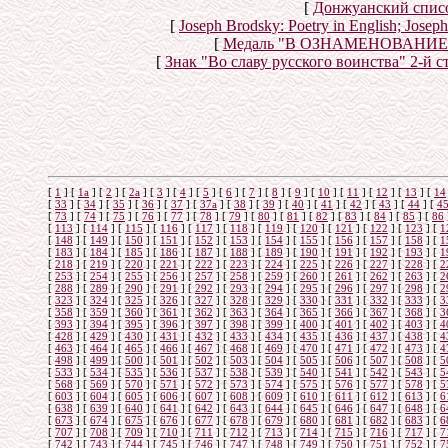
[
Донжуанский списо
[
Joseph Brodsky: Poetry in English; Jose
[
Медаль "В ОЗНАМЕНОВАНИ
[
Знак "Во славу русского воинства" 2-й с
[
1
]
[
1а
]
[
2
]
[
2а
]
[
3
]
[
4
]
[
5
]
[
6
]
[
7
]
[
8
]
[
9
]
[
10
]
[
11
]
[
12
]
[
13
]
[
14
[
33
]
[
34
]
[
35
]
[
36
]
[
37
]
[
37а
]
[
38
]
[
39
]
[
40
]
[
41
]
[
42
]
[
43
]
[
44
]
[
4
[
73
]
[
74
]
[
75
]
[
76
]
[
77
]
[
78
]
[
79
]
[
80
]
[
81
]
[
82
]
[
83
]
[
84
]
[
85
]
[
86
[
113
]
[
114
]
[
115
]
[
116
]
[
117
]
[
118
]
[
119
]
[
120
]
[
121
]
[
122
]
[
123
]
[
1
[
148
]
[
149
]
[
150
]
[
151
]
[
152
]
[
153
]
[
154
]
[
155
]
[
156
]
[
157
]
[
158
]
[
1
[
183
]
[
184
]
[
185
]
[
186
]
[
187
]
[
188
]
[
189
]
[
190
]
[
191
]
[
192
]
[
193
]
[
1
[
218
]
[
219
]
[
220
]
[
221
]
[
222
]
[
223
]
[
224
]
[
225
]
[
226
]
[
227
]
[
228
]
[
2
[
253
]
[
254
]
[
255
]
[
256
]
[
257
]
[
258
]
[
259
]
[
260
]
[
261
]
[
262
]
[
263
]
[
2
[
288
]
[
289
]
[
290
]
[
291
]
[
292
]
[
293
]
[
294
]
[
295
]
[
296
]
[
297
]
[
298
]
[
2
[
323
]
[
324
]
[
325
]
[
326
]
[
327
]
[
328
]
[
329
]
[
330
]
[
331
]
[
332
]
[
333
]
[
3
[
358
]
[
359
]
[
360
]
[
361
]
[
362
]
[
363
]
[
364
]
[
365
]
[
366
]
[
367
]
[
368
]
[
3
[
393
]
[
394
]
[
395
]
[
396
]
[
397
]
[
398
]
[
399
]
[
400
]
[
401
]
[
402
]
[
403
]
[
4
[
428
]
[
429
]
[
430
]
[
431
]
[
432
]
[
433
]
[
434
]
[
435
]
[
436
]
[
437
]
[
438
]
[
4
[
463
]
[
464
]
[
465
]
[
466
]
[
467
]
[
468
]
[
469
]
[
470
]
[
471
]
[
472
]
[
473
]
[
4
[
498
]
[
499
]
[
500
]
[
501
]
[
502
]
[
503
]
[
504
]
[
505
]
[
506
]
[
507
]
[
508
]
[
5
[
533
]
[
534
]
[
535
]
[
536
]
[
537
]
[
538
]
[
539
]
[
540
]
[
541
]
[
542
]
[
543
]
[
5
[
568
]
[
569
]
[
570
]
[
571
]
[
572
]
[
573
]
[
574
]
[
575
]
[
576
]
[
577
]
[
578
]
[
5
[
603
]
[
604
]
[
605
]
[
606
]
[
607
]
[
608
]
[
609
]
[
610
]
[
611
]
[
612
]
[
613
]
[
6
[
638
]
[
639
]
[
640
]
[
641
]
[
642
]
[
643
]
[
644
]
[
645
]
[
646
]
[
647
]
[
648
]
[
6
[
673
]
[
674
]
[
675
]
[
676
]
[
677
]
[
678
]
[
679
]
[
680
]
[
681
]
[
682
]
[
683
]
[
6
[
707
]
[
708
]
[
709
]
[
710
]
[
711
]
[
712
]
[
713
]
[
714
]
[
715
]
[
716
]
[
717
]
[
7
[
742
]
[
743
]
[
744
]
[
745
]
[
746
]
[
747
]
[
748
]
[
749
]
[
750
]
[
751
]
[
752
]
[
7