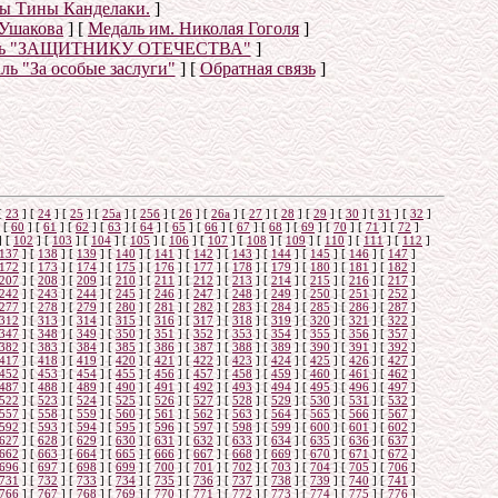
ны Тины Канделаки.
]
Ушакова
]
[
Медаль им. Николая Гоголя
]
ль "ЗАЩИТНИКУ ОТЕЧЕСТВА"
]
ль "За особые заслуги"
]
[
Обратная связь
]
о
[
23
]
[
24
]
[
25
]
[
25а
]
[
25б
]
[
26
]
[
26a
]
[
27
]
[
28
]
[
29
]
[
30
]
[
31
]
[
32
]
[
60
]
[
61
]
[
62
]
[
63
]
[
64
]
[
65
]
[
66
]
[
67
]
[
68
]
[
69
]
[
70
]
[
71
]
[
72
]
]
[
102
]
[
103
]
[
104
]
[
105
]
[
106
]
[
107
]
[
108
]
[
109
]
[
110
]
[
111
]
[
112
]
137
]
[
138
]
[
139
]
[
140
]
[
141
]
[
142
]
[
143
]
[
144
]
[
145
]
[
146
]
[
147
]
172
]
[
173
]
[
174
]
[
175
]
[
176
]
[
177
]
[
178
]
[
179
]
[
180
]
[
181
]
[
182
]
207
]
[
208
]
[
209
]
[
210
]
[
211
]
[
212
]
[
213
]
[
214
]
[
215
]
[
216
]
[
217
]
242
]
[
243
]
[
244
]
[
245
]
[
246
]
[
247
]
[
248
]
[
249
]
[
250
]
[
251
]
[
252
]
277
]
[
278
]
[
279
]
[
280
]
[
281
]
[
282
]
[
283
]
[
284
]
[
285
]
[
286
]
[
287
]
312
]
[
313
]
[
314
]
[
315
]
[
316
]
[
317
]
[
318
]
[
319
]
[
320
]
[
321
]
[
322
]
347
]
[
348
]
[
349
]
[
350
]
[
351
]
[
352
]
[
353
]
[
354
]
[
355
]
[
356
]
[
357
]
382
]
[
383
]
[
384
]
[
385
]
[
386
]
[
387
]
[
388
]
[
389
]
[
390
]
[
391
]
[
392
]
417
]
[
418
]
[
419
]
[
420
]
[
421
]
[
422
]
[
423
]
[
424
]
[
425
]
[
426
]
[
427
]
452
]
[
453
]
[
454
]
[
455
]
[
456
]
[
457
]
[
458
]
[
459
]
[
460
]
[
461
]
[
462
]
487
]
[
488
]
[
489
]
[
490
]
[
491
]
[
492
]
[
493
]
[
494
]
[
495
]
[
496
]
[
497
]
522
]
[
523
]
[
524
]
[
525
]
[
526
]
[
527
]
[
528
]
[
529
]
[
530
]
[
531
]
[
532
]
557
]
[
558
]
[
559
]
[
560
]
[
561
]
[
562
]
[
563
]
[
564
]
[
565
]
[
566
]
[
567
]
592
]
[
593
]
[
594
]
[
595
]
[
596
]
[
597
]
[
598
]
[
599
]
[
600
]
[
601
]
[
602
]
627
]
[
628
]
[
629
]
[
630
]
[
631
]
[
632
]
[
633
]
[
634
]
[
635
]
[
636
]
[
637
]
662
]
[
663
]
[
664
]
[
665
]
[
666
]
[
667
]
[
668
]
[
669
]
[
670
]
[
671
]
[
672
]
696
]
[
697
]
[
698
]
[
699
]
[
700
]
[
701
]
[
702
]
[
703
]
[
704
]
[
705
]
[
706
]
731
]
[
732
]
[
733
]
[
734
]
[
735
]
[
736
]
[
737
]
[
738
]
[
739
]
[
740
]
[
741
]
766
]
[
767
]
[
768
]
[
769
]
[
770
]
[
771
]
[
772
]
[
773
]
[
774
]
[
775
]
[
776
]