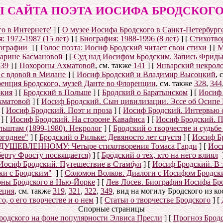
 САЙТА ПОЭТА ИОСИФА БРОДСКОГО (1
о в Интернете'
]
[
О музее Иосифа Бродского в Санкт-Петербург
: 1972-1987 (15 лет)
]
[
Биография: 1988-1996 (8 лет)
]
[
Стихотвор
ографии
]
[
Голос поэта: Иосиф Бродский читает свои стихи
]
[
М
Марине Басмановой
]
[
Суд над Иосифом Бродским. Запись Фриды
539
]
[
Похороны Ахматовой
, см. также
141
]
[
Январский некролог
 с вдовой в Милане
]
[
Иосиф Бродский и Владимир Высоцкий
, 
енция Бродского, музей Данте во Флоренции
, см. также
328
,
344
окия
]
[
Бродский в Польше
]
[
Бродский о Баратынском
]
[
Иосиф 
хматовой
]
[
Иосиф Бродский. Сын цивилизации. Эссе об Осипе
[
Иосиф Бродский. Поэт и проза
]
[
Иосиф Бродский. Интервью 
]
[
Иосиф Бродский. На стороне Кавафиса
]
[
Иосиф Бродский. П
ьштам (1899-1980). Некролог
]
[
Бродский о творчестве и судьб
огоднее"
]
[
Бродский о Рильке: Девяносто лет спустя
]
[
Иосиф Бр
УШЕВЛЕННОМУ: Четыре стихотворения Томаса Гарди
]
[
Иос
берту Фросту посвящается)
]
[
Бродский о тех, кто на него влиял
Иосиф Бродский. Путешествие в Стамбул
]
[
Иосиф Бродский. В 
ки с Бродским"
]
[
Соломон Волков. Диалоги с Иосифом Бродским
ны Бродского в Нью-Йорке
]
[
Лев Лосев. Биография Иосифа Бр
еция
, см. также
319
,
321
,
322
,
349
, вид на могилу Бродского из к
, о его творчестве и о нем
]
[
Статьи о творчестве Бродского
]
[
Спорные страницы
родского на фоне популярности Элвиса Пресли
]
[
Прогноз Брод