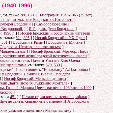
940-1996)
е
, см. также
288
,
671
]
[
Биография: 1940-1965 (25 лет)
]
ения, поэмы, эссе Бродского в Интернете
]
олодой Бродский
]
[
Самообразование
]
 Вигдоровой.
]
[
Я.Гордин. Дело Бродского
]
 1996 г.
]
[
Иосиф Бродский и российские читатели
]
см. также
52а
,
805
]
[
Иосиф Бродский и У.Х.Оден
]
,
351
]
[
Бродский в Риме
]
[
Бродский в Милане
]
Бродский. Неотправленное письмо
]
 Мандельштаме
]
[
Иосиф Бродский. Мрамор. Пьеса
]
о достижениях ленинградской поэтической школы
]
оклониться тени. Памяти Уистана Хью Одена
]
е Мандельштама
, см. также
529
,
530
]
одский. Послесловие к "Котловану" А.Платонова
]
иф Бродский. Памяти Стивена Спендера
]
]
[
Иосиф Бродский. Меньше единицы
]
тени Данте (поэзия Эудженио Монтале)
]
. Глава 2. Марина Цветаева: весна 1980-осень 1990
]
одского
]
осмоса
451
]
[
Начало серии компьютерной графики
]
Другие сайты, связаннные с именем И.А.Бродского
]
ским ужасного памятника Мандельштаму
]