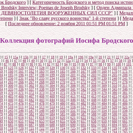
к Бродского
]
[
Категоричность Бродского и метод поиска исти
ph Brodsky Interview; Poemas de Joseph Brodsky
]
[
Орден Адмирала 
Е ДЕВЯНОСТОЛЕТИЯ ВООРУЖЕННЫХ СИЛ СССР"
]
[
Меда
тепени
]
[
Знак "Во славу русского воинства" 1-й степени
]
[
Меда
[
Последнее обновление:
2 ноября 2011 01:51 PM 01:51 PM
]
Коллекция фотографий Иосифа Бродског
]
[
15
]
[
15a
]
[
15b
]
[
16
]
[
17
]
[
18
]
[
19
]
[
19а
]
[
19б
]
[
19в
]
[
20
]
[
21
]
[
22
]
[
22a
]
5
]
[
46
]
[
47
]
[
48
]
[
49
]
[
50
]
[
51
]
[
52
]
[
52а
]
[
53
]
[
54
]
[
55
]
[
56
]
[
57
]
[
58
]
[
59
]
]
[
87
]
[
88
]
[
89
]
[
90
]
[
91
]
[
92
]
[
93
]
[
94
]
[
95
]
[
96
]
[
97
]
[
98
]
[
99
]
[
100
]
[
101
24
]
[
125
]
[
126
]
[
127
]
[
128
]
[
129
]
[
130
]
[
131
]
[
132
]
[
133
]
[
134
]
[
135
]
[
136
]
[
59
]
[
160
]
[
161
]
[
162
]
[
163
]
[
164
]
[
165
]
[
166
]
[
167
]
[
168
]
[
169
]
[
170
]
[
171
]
[
94
]
[
195
]
[
196
]
[
197
]
[
198
]
[
199
]
[
200
]
[
201
]
[
202
]
[
203
]
[
204
]
[
205
]
[
206
]
[
29
]
[
230
]
[
231
]
[
232
]
[
233
]
[
234
]
[
235
]
[
236
]
[
237
]
[
238
]
[
239
]
[
240
]
[
241
]
[
64
]
[
265
]
[
266
]
[
267
]
[
268
]
[
269
]
[
270
]
[
271
]
[
272
]
[
273
]
[
274
]
[
275
]
[
276
]
[
99
]
[
300
]
[
301
]
[
302
]
[
303
]
[
304
]
[
305
]
[
306
]
[
307
]
[
308
]
[
309
]
[
310
]
[
311
]
[
34
]
[
335
]
[
336
]
[
337
]
[
338
]
[
339
]
[
340
]
[
341
]
[
342
]
[
343
]
[
344
]
[
345
]
[
346
]
[
69
]
[
370
]
[
371
]
[
372
]
[
373
]
[
374
]
[
375
]
[
376
]
[
377
]
[
378
]
[
379
]
[
380
]
[
381
]
[
04
]
[
405
]
[
406
]
[
407
]
[
408
]
[
409
]
[
410
]
[
411
]
[
412
]
[
413
]
[
414
]
[
415
]
[
416
]
[
39
]
[
440
]
[
441
]
[
442
]
[
443
]
[
444
]
[
445
]
[
446
]
[
447
]
[
448
]
[
449
]
[
450
]
[
451
]
[
74
]
[
475
]
[
476
]
[
477
]
[
478
]
[
479
]
[
480
]
[
481
]
[
482
]
[
483
]
[
484
]
[
485
]
[
486
]
[
09
]
[
510
]
[
511
]
[
512
]
[
513
]
[
514
]
[
515
]
[
516
]
[
517
]
[
518
]
[
519
]
[
520
]
[
521
]
[
44
]
[
545
]
[
546
]
[
547
]
[
548
]
[
549
]
[
550
]
[
551
]
[
552
]
[
553
]
[
554
]
[
555
]
[
556
]
[
79
]
[
580
]
[
581
]
[
582
]
[
583
]
[
584
]
[
585
]
[
586
]
[
587
]
[
588
]
[
589
]
[
590
]
[
591
]
[
14
]
[
615
]
[
616
]
[
617
]
[
618
]
[
619
]
[
620
]
[
621
]
[
622
]
[
623
]
[
624
]
[
625
]
[
626
]
[
49
]
[
650
]
[
651
]
[
652
]
[
653
]
[
654
]
[
655
]
[
656
]
[
657
]
[
658
]
[
659
]
[
660
]
[
661
]
[
84
]
[
685
]
[
686
]
[
687
]
[
688
]
[
688
]
[
689
]
[
690
]
[
691
]
[
692
]
[
693
]
[
694
]
[
695
]
[
18
]
[
719
]
[
720
]
[
721
]
[
722
]
[
723
]
[
724
]
[
725
]
[
726
]
[
727
]
[
728
]
[
729
]
[
730
]
[
53
]
[
754
]
[
755
]
[
756
]
[
757
]
[
758
]
[
759
]
[
760
]
[
761
]
[
762
]
[
763
]
[
764
]
[
765
]
[