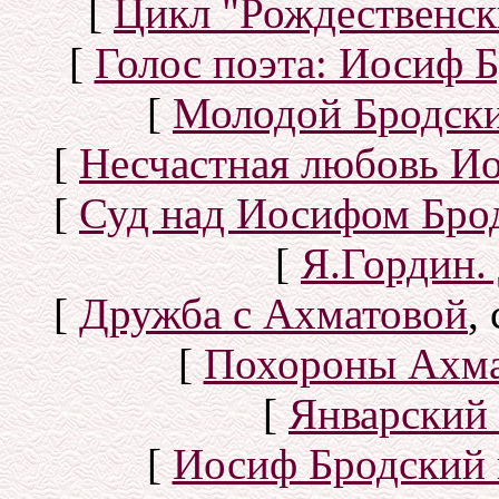
[
Цикл "Рождественск
[
Голос поэта: Иосиф Б
[
Молодой Бродск
[
Несчастная любовь И
[
Суд над Иосифом Бро
[
Я.Гордин.
[
Дружба с Ахматовой
,
[
Похороны Ахма
[
Январский 
[
Иосиф Бродский 