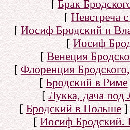
[
Брак Бродског
[
Невстреча с
[
Иосиф Бродский и Вл
[
Иосиф Брод
[
Венеция Бродско
[
Флоренция Бродского,
[
Бродский в Риме
[
Лукка, дача под
[
Бродский в Польше
]
[
Иосиф Бродский. 