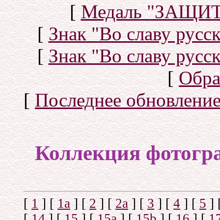
[
Медаль "ЗАЩИ
[
Знак "Во славу русск
[
Знак "Во славу русск
[
Обра
[
Последнее обновлени
Коллекция фотогр
[
1
]
[
1а
]
[
2
]
[
2а
]
[
3
]
[
4
]
[
5
]
[
14
]
[
15
]
[
15a
]
[
15b
]
[
16
]
[
1