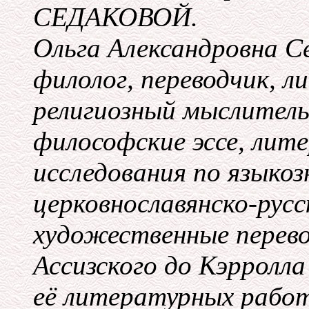
СЕДАКОВОЙ.
Ольга Александровна Се
филолог, переводчик, 
религиозный мыслитель.
философские эссе, лит
исследования по языкоз
церковнославянско-русс
художественные перево
Ассизского до Кэрролла
её литературных работ