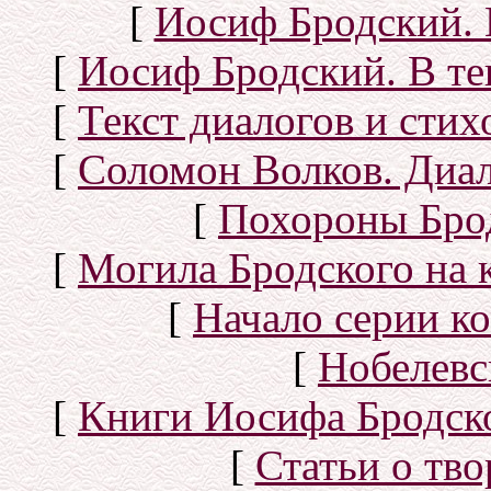
[
Иосиф Бродский. 
[
Иосиф Бродский. В те
[
Текст диалогов и сти
[
Соломон Волков. Диал
[
Похороны Бро
[
Могила Бродского на 
[
Начало серии к
[
Нобелевс
[
Книги Иосифа Бродског
[
Статьи о тво