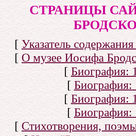
СТРАНИЦЫ САЙ
БРОДСКОГ
[
Указатель содержания 
[
О музее Иосифа Бродс
[
Биография: 1
[
Биография: 
[
Биография: 1
[
Биография: 
[
Стихотворения, поэмы