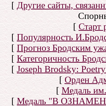
[
Другие сайты, связан
Спорн
[
Старт
[
Популярность И.Бродс
[
Прогноз Бродским уж
[
Категоричность Бродс
[
Joseph Brodsky: Poetry
[
Орден Ад
[
Медаль им.
[
Медаль "В ОЗНАМ