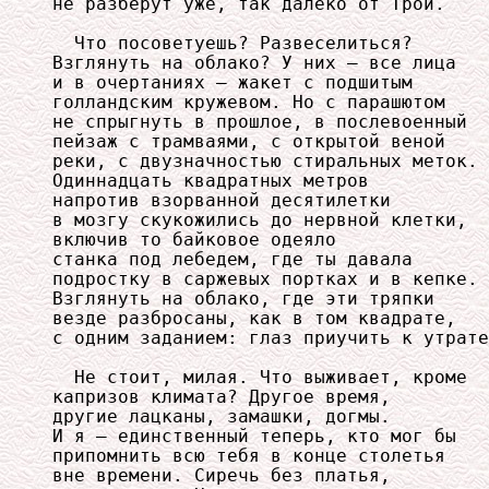
не разберут уже, так далеко от Трои.

  Что посоветуешь? Развеселиться?

Взглянуть на облако? У них — все лица

и в очертаниях — жакет с подшитым

голландским кружевом. Но с парашютом

не спрыгнуть в прошлое, в послевоенный

пейзаж с трамваями, с открытой веной

реки, с двузначностью стиральных меток.

Одиннадцать квадратных метров

напротив взорванной десятилетки

в мозгу скукожились до нервной клетки,

включив то байковое одеяло

станка под лебедем, где ты давала

подростку в саржевых портках и в кепке.

Взглянуть на облако, где эти тряпки

везде разбросаны, как в том квадрате,

с одним заданием: глаз приучить к утрате
  Не стоит, милая. Что выживает, кроме

капризов климата? Другое время,

другие лацканы, замашки, догмы.

И я — единственный теперь, кто мог бы

припомнить всю тебя в конце столетья

вне времени. Сиречь без платья,
