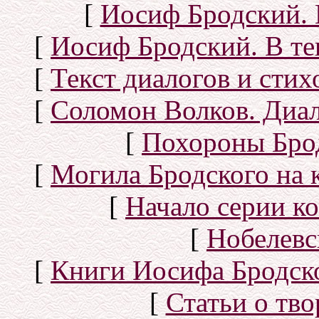
[
Иосиф Бродский. 
[
Иосиф Бродский. В те
[
Текст диалогов и сти
[
Соломон Волков. Диал
[
Похороны Бро
[
Могила Бродского на 
[
Начало серии к
[
Нобелевс
[
Книги Иосифа Бродског
[
Статьи о тво