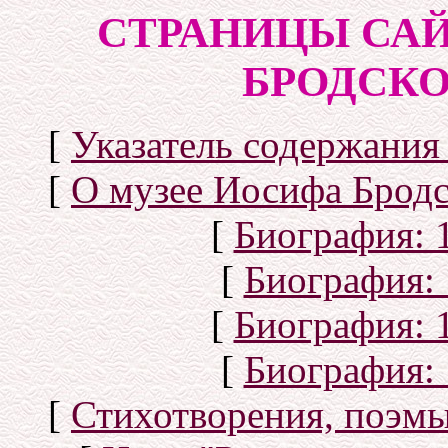
СТРАНИЦЫ САЙ
БРОДСКОГ
[
Указатель содержания 
[
О музее Иосифа Бродс
[
Биография: 1
[
Биография: 
[
Биография: 1
[
Биография: 
[
Стихотворения, поэмы