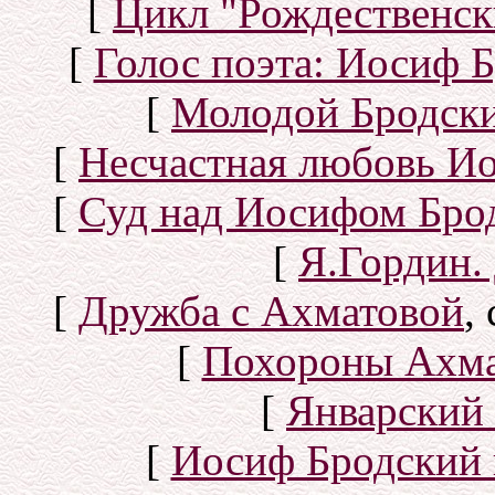
[
Цикл "Рождественск
[
Голос поэта: Иосиф Б
[
Молодой Бродск
[
Несчастная любовь И
[
Суд над Иосифом Бро
[
Я.Гордин.
[
Дружба с Ахматовой
,
[
Похороны Ахма
[
Январский 
[
Иосиф Бродский 