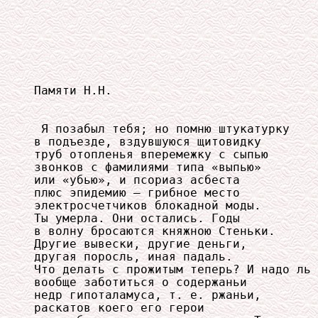
Памяти Н.Н.

 Я позабыл тебя; но помню штукатурку

в подъезде, вздувшуюся щитовидку

труб отопленья вперемежку с сыпью

звонков с фамилиями типа «выпью»

или «убью», и псориаз асбеста

плюс эпидемию — грибное место

электросчетчиков блокадной моды.

Ты умерла. Они остались. Годы

в волну бросаются княжною Стеньки.

Другие вывески, другие деньги,

другая поросль, иная падаль.

Что делать с прожитым теперь? И надо ль

вообще заботиться о содержаньи

недр гипоталамуса, т. е. ржаньи,

раскатов коего его герои
