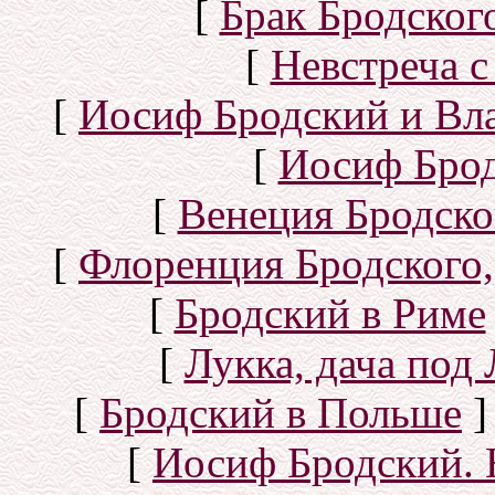
[
Брак Бродског
[
Невстреча с
[
Иосиф Бродский и Вл
[
Иосиф Брод
[
Венеция Бродско
[
Флоренция Бродского,
[
Бродский в Риме
[
Лукка, дача под
[
Бродский в Польше
]
[
Иосиф Бродский. 