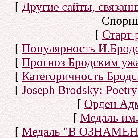
[
Другие сайты, связан
Спорн
[
Старт
[
Популярность И.Бродс
[
Прогноз Бродским уж
[
Категоричность Бродс
[
Joseph Brodsky: Poetry
[
Орден Ад
[
Медаль им.
[
Медаль "В ОЗНАМ