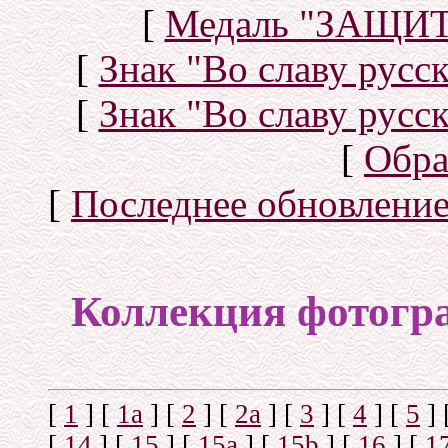
[
Медаль "ЗАЩИ
[
Знак "Во славу русск
[
Знак "Во славу русск
[
Обра
[
Последнее обновлени
Коллекция фотогр
[
1
]
[
1а
]
[
2
]
[
2а
]
[
3
]
[
4
]
[
5
]
[
14
]
[
15
]
[
15a
]
[
15b
]
[
16
]
[
1