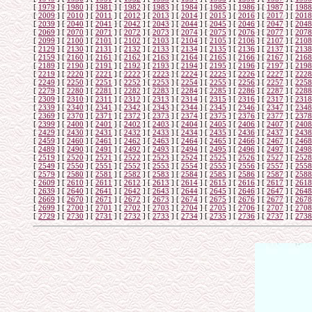
[
1979
]
[
1980
]
[
1981
]
[
1982
]
[
1983
]
[
1984
]
[
1985
]
[
1986
]
[
1987
]
[
1988
[
2009
]
[
2010
]
[
2011
]
[
2012
]
[
2013
]
[
2014
]
[
2015
]
[
2016
]
[
2017
]
[
2018
[
2039
]
[
2040
]
[
2041
]
[
2042
]
[
2043
]
[
2044
]
[
2045
]
[
2046
]
[
2047
]
[
2048
[
2069
]
[
2070
]
[
2071
]
[
2072
]
[
2073
]
[
2074
]
[
2075
]
[
2076
]
[
2077
]
[
2078
[
2099
]
[
2100
]
[
2101
]
[
2102
]
[
2103
]
[
2104
]
[
2105
]
[
2106
]
[
2107
]
[
2108
[
2129
]
[
2130
]
[
2131
]
[
2132
]
[
2133
]
[
2134
]
[
2135
]
[
2136
]
[
2137
]
[
2138
[
2159
]
[
2160
]
[
2161
]
[
2162
]
[
2163
]
[
2164
]
[
2165
]
[
2166
]
[
2167
]
[
2168
[
2189
]
[
2190
]
[
2191
]
[
2192
]
[
2193
]
[
2194
]
[
2195
]
[
2196
]
[
2197
]
[
2198
[
2219
]
[
2220
]
[
2221
]
[
2222
]
[
2223
]
[
2224
]
[
2225
]
[
2226
]
[
2227
]
[
2228
[
2249
]
[
2250
]
[
2251
]
[
2252
]
[
2253
]
[
2254
]
[
2255
]
[
2256
]
[
2257
]
[
2258
[
2279
]
[
2280
]
[
2281
]
[
2282
]
[
2283
]
[
2284
]
[
2285
]
[
2286
]
[
2287
]
[
2288
[
2309
]
[
2310
]
[
2311
]
[
2312
]
[
2313
]
[
2314
]
[
2315
]
[
2316
]
[
2317
]
[
2318
[
2339
]
[
2340
]
[
2341
]
[
2342
]
[
2343
]
[
2344
]
[
2345
]
[
2346
]
[
2347
]
[
2348
[
2369
]
[
2370
]
[
2371
]
[
2372
]
[
2373
]
[
2374
]
[
2375
]
[
2376
]
[
2377
]
[
2378
[
2399
]
[
2400
]
[
2401
]
[
2402
]
[
2403
]
[
2404
]
[
2405
]
[
2406
]
[
2407
]
[
2408
[
2429
]
[
2430
]
[
2431
]
[
2432
]
[
2433
]
[
2434
]
[
2435
]
[
2436
]
[
2437
]
[
2438
[
2459
]
[
2460
]
[
2461
]
[
2462
]
[
2463
]
[
2464
]
[
2465
]
[
2466
]
[
2467
]
[
2468
[
2489
]
[
2490
]
[
2491
]
[
2492
]
[
2493
]
[
2494
]
[
2495
]
[
2496
]
[
2497
]
[
2498
[
2519
]
[
2520
]
[
2521
]
[
2522
]
[
2523
]
[
2524
]
[
2525
]
[
2526
]
[
2527
]
[
2528
[
2549
]
[
2550
]
[
2551
]
[
2552
]
[
2553
]
[
2554
]
[
2555
]
[
2556
]
[
2557
]
[
2558
[
2579
]
[
2580
]
[
2581
]
[
2582
]
[
2583
]
[
2584
]
[
2585
]
[
2586
]
[
2587
]
[
2588
[
2609
]
[
2610
]
[
2611
]
[
2612
]
[
2613
]
[
2614
]
[
2615
]
[
2616
]
[
2617
]
[
2618
[
2639
]
[
2640
]
[
2641
]
[
2642
]
[
2643
]
[
2644
]
[
2645
]
[
2646
]
[
2647
]
[
2648
[
2669
]
[
2670
]
[
2671
]
[
2672
]
[
2673
]
[
2674
]
[
2675
]
[
2676
]
[
2677
]
[
2678
[
2699
]
[
2700
]
[
2701
]
[
2702
]
[
2703
]
[
2704
]
[
2705
]
[
2706
]
[
2707
]
[
2708
[
2729
]
[
2730
]
[
2731
]
[
2732
]
[
2733
]
[
2734
]
[
2735
]
[
2736
]
[
2737
]
[
2738