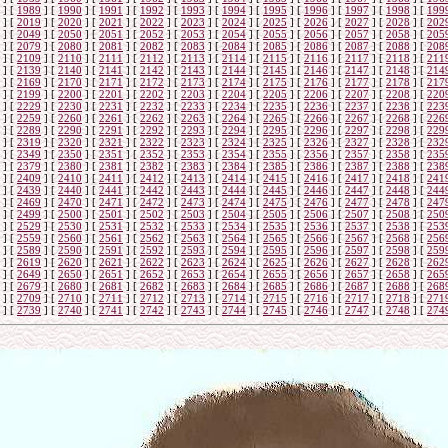
]
[
1989
]
[
1990
]
[
1991
]
[
1992
]
[
1993
]
[
1994
]
[
1995
]
[
1996
]
[
1997
]
[
1998
]
[
199
]
[
2019
]
[
2020
]
[
2021
]
[
2022
]
[
2023
]
[
2024
]
[
2025
]
[
2026
]
[
2027
]
[
2028
]
[
202
]
[
2049
]
[
2050
]
[
2051
]
[
2052
]
[
2053
]
[
2054
]
[
2055
]
[
2056
]
[
2057
]
[
2058
]
[
205
]
[
2079
]
[
2080
]
[
2081
]
[
2082
]
[
2083
]
[
2084
]
[
2085
]
[
2086
]
[
2087
]
[
2088
]
[
208
]
[
2109
]
[
2110
]
[
2111
]
[
2112
]
[
2113
]
[
2114
]
[
2115
]
[
2116
]
[
2117
]
[
2118
]
[
211
]
[
2139
]
[
2140
]
[
2141
]
[
2142
]
[
2143
]
[
2144
]
[
2145
]
[
2146
]
[
2147
]
[
2148
]
[
214
]
[
2169
]
[
2170
]
[
2171
]
[
2172
]
[
2173
]
[
2174
]
[
2175
]
[
2176
]
[
2177
]
[
2178
]
[
217
]
[
2199
]
[
2200
]
[
2201
]
[
2202
]
[
2203
]
[
2204
]
[
2205
]
[
2206
]
[
2207
]
[
2208
]
[
220
]
[
2229
]
[
2230
]
[
2231
]
[
2232
]
[
2233
]
[
2234
]
[
2235
]
[
2236
]
[
2237
]
[
2238
]
[
223
]
[
2259
]
[
2260
]
[
2261
]
[
2262
]
[
2263
]
[
2264
]
[
2265
]
[
2266
]
[
2267
]
[
2268
]
[
226
]
[
2289
]
[
2290
]
[
2291
]
[
2292
]
[
2293
]
[
2294
]
[
2295
]
[
2296
]
[
2297
]
[
2298
]
[
229
]
[
2319
]
[
2320
]
[
2321
]
[
2322
]
[
2323
]
[
2324
]
[
2325
]
[
2326
]
[
2327
]
[
2328
]
[
232
]
[
2349
]
[
2350
]
[
2351
]
[
2352
]
[
2353
]
[
2354
]
[
2355
]
[
2356
]
[
2357
]
[
2358
]
[
235
]
[
2379
]
[
2380
]
[
2381
]
[
2382
]
[
2383
]
[
2384
]
[
2385
]
[
2386
]
[
2387
]
[
2388
]
[
238
]
[
2409
]
[
2410
]
[
2411
]
[
2412
]
[
2413
]
[
2414
]
[
2415
]
[
2416
]
[
2417
]
[
2418
]
[
241
]
[
2439
]
[
2440
]
[
2441
]
[
2442
]
[
2443
]
[
2444
]
[
2445
]
[
2446
]
[
2447
]
[
2448
]
[
244
]
[
2469
]
[
2470
]
[
2471
]
[
2472
]
[
2473
]
[
2474
]
[
2475
]
[
2476
]
[
2477
]
[
2478
]
[
247
]
[
2499
]
[
2500
]
[
2501
]
[
2502
]
[
2503
]
[
2504
]
[
2505
]
[
2506
]
[
2507
]
[
2508
]
[
250
]
[
2529
]
[
2530
]
[
2531
]
[
2532
]
[
2533
]
[
2534
]
[
2535
]
[
2536
]
[
2537
]
[
2538
]
[
253
]
[
2559
]
[
2560
]
[
2561
]
[
2562
]
[
2563
]
[
2564
]
[
2565
]
[
2566
]
[
2567
]
[
2568
]
[
256
]
[
2589
]
[
2590
]
[
2591
]
[
2592
]
[
2593
]
[
2594
]
[
2595
]
[
2596
]
[
2597
]
[
2598
]
[
259
]
[
2619
]
[
2620
]
[
2621
]
[
2622
]
[
2623
]
[
2624
]
[
2625
]
[
2626
]
[
2627
]
[
2628
]
[
262
]
[
2649
]
[
2650
]
[
2651
]
[
2652
]
[
2653
]
[
2654
]
[
2655
]
[
2656
]
[
2657
]
[
2658
]
[
265
]
[
2679
]
[
2680
]
[
2681
]
[
2682
]
[
2683
]
[
2684
]
[
2685
]
[
2686
]
[
2687
]
[
2688
]
[
268
]
[
2709
]
[
2710
]
[
2711
]
[
2712
]
[
2713
]
[
2714
]
[
2715
]
[
2716
]
[
2717
]
[
2718
]
[
271
]
[
2739
]
[
2740
]
[
2741
]
[
2742
]
[
2743
]
[
2744
]
[
2745
]
[
2746
]
[
2747
]
[
2748
]
[
274