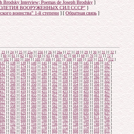
eph Brodsky Interview; Poemas de Joseph Brodsky
]
ТОЛЕТИЯ ВООРУЖЕННЫХ СИЛ СССР"
]
сского воинства" 1-й степени
]
[
Обратная связь
]
о
[
23
]
[
24
]
[
25
]
[
25а
]
[
25б
]
[
26
]
[
26a
]
[
27
]
[
28
]
[
29
]
[
30
]
[
31
]
[
32
]
[
60
]
[
61
]
[
62
]
[
63
]
[
64
]
[
65
]
[
66
]
[
67
]
[
68
]
[
69
]
[
70
]
[
71
]
[
72
]
]
[
102
]
[
103
]
[
104
]
[
105
]
[
106
]
[
107
]
[
108
]
[
109
]
[
110
]
[
111
]
[
112
]
137
]
[
138
]
[
139
]
[
140
]
[
141
]
[
142
]
[
143
]
[
144
]
[
145
]
[
146
]
[
147
]
172
]
[
173
]
[
174
]
[
175
]
[
176
]
[
177
]
[
178
]
[
179
]
[
180
]
[
181
]
[
182
]
207
]
[
208
]
[
209
]
[
210
]
[
211
]
[
212
]
[
213
]
[
214
]
[
215
]
[
216
]
[
217
]
242
]
[
243
]
[
244
]
[
245
]
[
246
]
[
247
]
[
248
]
[
249
]
[
250
]
[
251
]
[
252
]
277
]
[
278
]
[
279
]
[
280
]
[
281
]
[
282
]
[
283
]
[
284
]
[
285
]
[
286
]
[
287
]
312
]
[
313
]
[
314
]
[
315
]
[
316
]
[
317
]
[
318
]
[
319
]
[
320
]
[
321
]
[
322
]
347
]
[
348
]
[
349
]
[
350
]
[
351
]
[
352
]
[
353
]
[
354
]
[
355
]
[
356
]
[
357
]
382
]
[
383
]
[
384
]
[
385
]
[
386
]
[
387
]
[
388
]
[
389
]
[
390
]
[
391
]
[
392
]
417
]
[
418
]
[
419
]
[
420
]
[
421
]
[
422
]
[
423
]
[
424
]
[
425
]
[
426
]
[
427
]
452
]
[
453
]
[
454
]
[
455
]
[
456
]
[
457
]
[
458
]
[
459
]
[
460
]
[
461
]
[
462
]
487
]
[
488
]
[
489
]
[
490
]
[
491
]
[
492
]
[
493
]
[
494
]
[
495
]
[
496
]
[
497
]
522
]
[
523
]
[
524
]
[
525
]
[
526
]
[
527
]
[
528
]
[
529
]
[
530
]
[
531
]
[
532
]
557
]
[
558
]
[
559
]
[
560
]
[
561
]
[
562
]
[
563
]
[
564
]
[
565
]
[
566
]
[
567
]
592
]
[
593
]
[
594
]
[
595
]
[
596
]
[
597
]
[
598
]
[
599
]
[
600
]
[
601
]
[
602
]
627
]
[
628
]
[
629
]
[
630
]
[
631
]
[
632
]
[
633
]
[
634
]
[
635
]
[
636
]
[
637
]
662
]
[
663
]
[
664
]
[
665
]
[
666
]
[
667
]
[
668
]
[
669
]
[
670
]
[
671
]
[
672
]
696
]
[
697
]
[
698
]
[
699
]
[
700
]
[
701
]
[
702
]
[
703
]
[
704
]
[
705
]
[
706
]
731
]
[
732
]
[
733
]
[
734
]
[
735
]
[
736
]
[
737
]
[
738
]
[
739
]
[
740
]
[
741
]
766
]
[
767
]
[
768
]
[
769
]
[
770
]
[
771
]
[
772
]
[
773
]
[
774
]
[
775
]
[
776
]
801
]
[
802
]
[
803
]
[
804
]
[
805
]
[
806
]
[
807
]
[
808
]
[
809
]
[
810
]
[
811
]