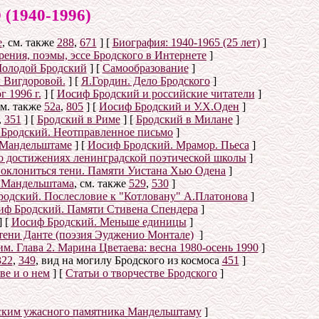
940-1996)
е
, см. также
288
,
671
]
[
Биография: 1940-1965 (25 лет)
]
ения, поэмы, эссе Бродского в Интернете
]
олодой Бродский
]
[
Самообразование
]
 Вигдоровой.
]
[
Я.Гордин. Дело Бродского
]
 1996 г.
]
[
Иосиф Бродский и российские читатели
]
см. также
52а
,
805
]
[
Иосиф Бродский и У.Х.Оден
]
,
351
]
[
Бродский в Риме
]
[
Бродский в Милане
]
Бродский. Неотправленное письмо
]
 Мандельштаме
]
[
Иосиф Бродский. Мрамор. Пьеса
]
о достижениях ленинградской поэтической школы
]
оклониться тени. Памяти Уистана Хью Одена
]
е Мандельштама
, см. также
529
,
530
]
одский. Послесловие к "Котловану" А.Платонова
]
иф Бродский. Памяти Стивена Спендера
]
]
[
Иосиф Бродский. Меньше единицы
]
тени Данте (поэзия Эудженио Монтале)
]
. Глава 2. Марина Цветаева: весна 1980-осень 1990
]
322
,
349
, вид на могилу Бродского из космоса
451
]
ве и о нем
]
[
Статьи о творчестве Бродского
]
ским ужасного памятника Мандельштаму
]