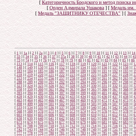
[
Категоричность Бродского и метод поиска 
[
Орден Адмирала Ушакова
]
[
Медаль им.
[
Медаль "ЗАЩИТНИКУ ОТЕЧЕСТВА"
]
[
Знак
[
1
]
[
1а
]
[
2
]
[
2а
]
[
3
]
[
4
]
[
5
]
[
6
]
[
7
]
[
8
]
[
9
]
[
10
]
[
11
]
[
12
]
[
13
]
[
14
[
33
]
[
34
]
[
35
]
[
36
]
[
37
]
[
37а
]
[
38
]
[
39
]
[
40
]
[
41
]
[
42
]
[
43
]
[
44
]
[
4
[
73
]
[
74
]
[
75
]
[
76
]
[
77
]
[
78
]
[
79
]
[
80
]
[
81
]
[
82
]
[
83
]
[
84
]
[
85
]
[
86
[
113
]
[
114
]
[
115
]
[
116
]
[
117
]
[
118
]
[
119
]
[
120
]
[
121
]
[
122
]
[
123
]
[
1
[
148
]
[
149
]
[
150
]
[
151
]
[
152
]
[
153
]
[
154
]
[
155
]
[
156
]
[
157
]
[
158
]
[
1
[
183
]
[
184
]
[
185
]
[
186
]
[
187
]
[
188
]
[
189
]
[
190
]
[
191
]
[
192
]
[
193
]
[
1
[
218
]
[
219
]
[
220
]
[
221
]
[
222
]
[
223
]
[
224
]
[
225
]
[
226
]
[
227
]
[
228
]
[
2
[
253
]
[
254
]
[
255
]
[
256
]
[
257
]
[
258
]
[
259
]
[
260
]
[
261
]
[
262
]
[
263
]
[
2
[
288
]
[
289
]
[
290
]
[
291
]
[
292
]
[
293
]
[
294
]
[
295
]
[
296
]
[
297
]
[
298
]
[
2
[
323
]
[
324
]
[
325
]
[
326
]
[
327
]
[
328
]
[
329
]
[
330
]
[
331
]
[
332
]
[
333
]
[
3
[
358
]
[
359
]
[
360
]
[
361
]
[
362
]
[
363
]
[
364
]
[
365
]
[
366
]
[
367
]
[
368
]
[
3
[
393
]
[
394
]
[
395
]
[
396
]
[
397
]
[
398
]
[
399
]
[
400
]
[
401
]
[
402
]
[
403
]
[
4
[
428
]
[
429
]
[
430
]
[
431
]
[
432
]
[
433
]
[
434
]
[
435
]
[
436
]
[
437
]
[
438
]
[
4
[
463
]
[
464
]
[
465
]
[
466
]
[
467
]
[
468
]
[
469
]
[
470
]
[
471
]
[
472
]
[
473
]
[
4
[
498
]
[
499
]
[
500
]
[
501
]
[
502
]
[
503
]
[
504
]
[
505
]
[
506
]
[
507
]
[
508
]
[
5
[
533
]
[
534
]
[
535
]
[
536
]
[
537
]
[
538
]
[
539
]
[
540
]
[
541
]
[
542
]
[
543
]
[
5
[
568
]
[
569
]
[
570
]
[
571
]
[
572
]
[
573
]
[
574
]
[
575
]
[
576
]
[
577
]
[
578
]
[
5
[
603
]
[
604
]
[
605
]
[
606
]
[
607
]
[
608
]
[
609
]
[
610
]
[
611
]
[
612
]
[
613
]
[
6
[
638
]
[
639
]
[
640
]
[
641
]
[
642
]
[
643
]
[
644
]
[
645
]
[
646
]
[
647
]
[
648
]
[
6
[
673
]
[
674
]
[
675
]
[
676
]
[
677
]
[
678
]
[
679
]
[
680
]
[
681
]
[
682
]
[
683
]
[
6
[
707
]
[
708
]
[
709
]
[
710
]
[
711
]
[
712
]
[
713
]
[
714
]
[
715
]
[
716
]
[
717
]
[
7
[
742
]
[
743
]
[
744
]
[
745
]
[
746
]
[
747
]
[
748
]
[
749
]
[
750
]
[
751
]
[
752
]
[
7
[
777
]
[
778
]
[
779
]
[
780
]
[
781
]
[
782
]
[
783
]
[
784
]
[
785
]
[
786
]
[
787
]
[
7