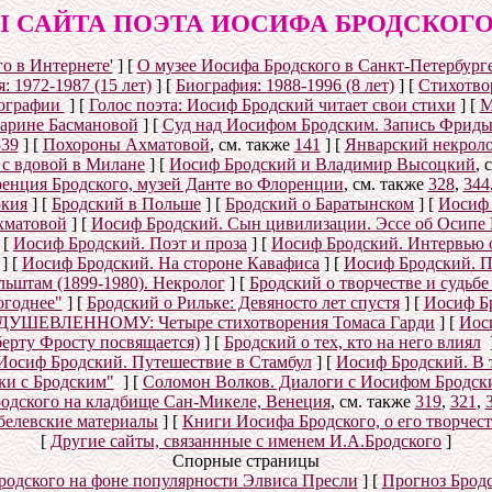
 САЙТА ПОЭТА ИОСИФА БРОДСКОГО (1
о в Интернете'
]
[
О музее Иосифа Бродского в Санкт-Петербург
: 1972-1987 (15 лет)
]
[
Биография: 1988-1996 (8 лет)
]
[
Стихотвор
ографии
]
[
Голос поэта: Иосиф Бродский читает свои стихи
]
[
М
Марине Басмановой
]
[
Суд над Иосифом Бродским. Запись Фриды
539
]
[
Похороны Ахматовой
, см. также
141
]
[
Январский некролог
 с вдовой в Милане
]
[
Иосиф Бродский и Владимир Высоцкий
, 
енция Бродского, музей Данте во Флоренции
, см. также
328
,
344
окия
]
[
Бродский в Польше
]
[
Бродский о Баратынском
]
[
Иосиф 
хматовой
]
[
Иосиф Бродский. Сын цивилизации. Эссе об Осипе
[
Иосиф Бродский. Поэт и проза
]
[
Иосиф Бродский. Интервью 
]
[
Иосиф Бродский. На стороне Кавафиса
]
[
Иосиф Бродский. П
ьштам (1899-1980). Некролог
]
[
Бродский о творчестве и судьб
огоднее"
]
[
Бродский о Рильке: Девяносто лет спустя
]
[
Иосиф Бр
УШЕВЛЕННОМУ: Четыре стихотворения Томаса Гарди
]
[
Иос
берту Фросту посвящается)
]
[
Бродский о тех, кто на него влиял
Иосиф Бродский. Путешествие в Стамбул
]
[
Иосиф Бродский. В 
ки с Бродским"
]
[
Соломон Волков. Диалоги с Иосифом Бродским
одского на кладбище Сан-Микеле, Венеция
, см. также
319
,
321
,
белевские материалы
]
[
Книги Иосифа Бродского, о его творчест
[
Другие сайты, связаннные с именем И.А.Бродского
]
Спорные страницы
родского на фоне популярности Элвиса Пресли
]
[
Прогноз Брод