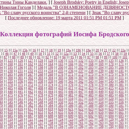
истины Тины Канделаки.
]
[
Joseph Brodsky: Poetry in English; Jos
 Николая Гоголя
]
[
Медаль "В ОЗНАМЕНОВАНИЕ ДЕВЯНОС
 "Во славу русского воинства" 2-й степени
]
[
Знак "Во славу ру
[
Последнее обновление:
19 марта 2011 01:51 PM 01:51 PM
]
Коллекция фотографий Иосифа Бродског
]
[
15
]
[
15a
]
[
15b
]
[
16
]
[
17
]
[
18
]
[
19
]
[
19а
]
[
19б
]
[
19в
]
[
20
]
[
21
]
[
22
]
[
22a
]
5
]
[
46
]
[
47
]
[
48
]
[
49
]
[
50
]
[
51
]
[
52
]
[
52а
]
[
53
]
[
54
]
[
55
]
[
56
]
[
57
]
[
58
]
[
59
]
]
[
87
]
[
88
]
[
89
]
[
90
]
[
91
]
[
92
]
[
93
]
[
94
]
[
95
]
[
96
]
[
97
]
[
98
]
[
99
]
[
100
]
[
101
24
]
[
125
]
[
126
]
[
127
]
[
128
]
[
129
]
[
130
]
[
131
]
[
132
]
[
133
]
[
134
]
[
135
]
[
136
]
[
59
]
[
160
]
[
161
]
[
162
]
[
163
]
[
164
]
[
165
]
[
166
]
[
167
]
[
168
]
[
169
]
[
170
]
[
171
]
[
94
]
[
195
]
[
196
]
[
197
]
[
198
]
[
199
]
[
200
]
[
201
]
[
202
]
[
203
]
[
204
]
[
205
]
[
206
]
[
29
]
[
230
]
[
231
]
[
232
]
[
233
]
[
234
]
[
235
]
[
236
]
[
237
]
[
238
]
[
239
]
[
240
]
[
241
]
[
64
]
[
265
]
[
266
]
[
267
]
[
268
]
[
269
]
[
270
]
[
271
]
[
272
]
[
273
]
[
274
]
[
275
]
[
276
]
[
99
]
[
300
]
[
301
]
[
302
]
[
303
]
[
304
]
[
305
]
[
306
]
[
307
]
[
308
]
[
309
]
[
310
]
[
311
]
[
34
]
[
335
]
[
336
]
[
337
]
[
338
]
[
339
]
[
340
]
[
341
]
[
342
]
[
343
]
[
344
]
[
345
]
[
346
]
[
69
]
[
370
]
[
371
]
[
372
]
[
373
]
[
374
]
[
375
]
[
376
]
[
377
]
[
378
]
[
379
]
[
380
]
[
381
]
[
04
]
[
405
]
[
406
]
[
407
]
[
408
]
[
409
]
[
410
]
[
411
]
[
412
]
[
413
]
[
414
]
[
415
]
[
416
]
[
39
]
[
440
]
[
441
]
[
442
]
[
443
]
[
444
]
[
445
]
[
446
]
[
447
]
[
448
]
[
449
]
[
450
]
[
451
]
[
74
]
[
475
]
[
476
]
[
477
]
[
478
]
[
479
]
[
480
]
[
481
]
[
482
]
[
483
]
[
484
]
[
485
]
[
486
]
[
09
]
[
510
]
[
511
]
[
512
]
[
513
]
[
514
]
[
515
]
[
516
]
[
517
]
[
518
]
[
519
]
[
520
]
[
521
]
[
44
]
[
545
]
[
546
]
[
547
]
[
548
]
[
549
]
[
550
]
[
551
]
[
552
]
[
553
]
[
554
]
[
555
]
[
556
]
[
79
]
[
580
]
[
581
]
[
582
]
[
583
]
[
584
]
[
585
]
[
586
]
[
587
]
[
588
]
[
589
]
[
590
]
[
591
]
[
14
]
[
615
]
[
616
]
[
617
]
[
618
]
[
619
]
[
620
]
[
621
]
[
622
]
[
623
]
[
624
]
[
625
]
[
626
]
[
49
]
[
650
]
[
651
]
[
652
]
[
653
]
[
654
]
[
655
]
[
656
]
[
657
]
[
658
]
[
659
]
[
660
]
[
661
]
[
84
]
[
685
]
[
686
]
[
687
]
[
688
]
[
688
]
[
689
]
[
690
]
[
691
]
[
692
]
[
693
]
[
694
]
[
695
]
[
18
]
[
719
]
[
720
]
[
721
]
[
722
]
[
723
]
[
724
]
[
725
]
[
726
]
[
727
]
[
728
]
[
729
]
[
730
]
[
53
]
[
754
]
[
755
]
[
756
]
[
757
]
[
758
]
[
759
]
[
760
]
[
761
]
[
762
]
[
763
]
[
764
]
[
765
]
[
88
]
[
789
]
[
790
]
[
791
]
[
792
]
[
793
]
[
794
]
[
795
]
[
796
]
[
797
]
[
798
]
[
799
]
[
800
]
[