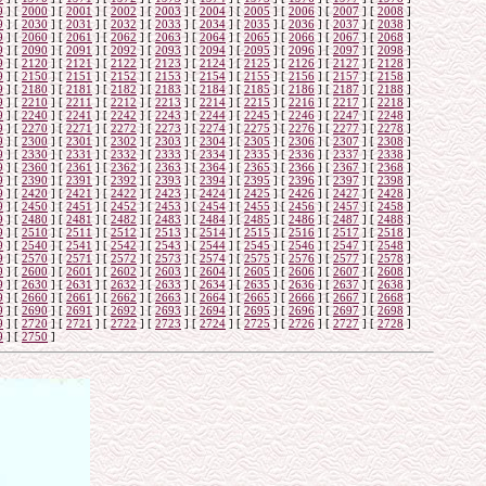
9
]
[
2000
]
[
2001
]
[
2002
]
[
2003
]
[
2004
]
[
2005
]
[
2006
]
[
2007
]
[
2008
]
9
]
[
2030
]
[
2031
]
[
2032
]
[
2033
]
[
2034
]
[
2035
]
[
2036
]
[
2037
]
[
2038
]
9
]
[
2060
]
[
2061
]
[
2062
]
[
2063
]
[
2064
]
[
2065
]
[
2066
]
[
2067
]
[
2068
]
9
]
[
2090
]
[
2091
]
[
2092
]
[
2093
]
[
2094
]
[
2095
]
[
2096
]
[
2097
]
[
2098
]
9
]
[
2120
]
[
2121
]
[
2122
]
[
2123
]
[
2124
]
[
2125
]
[
2126
]
[
2127
]
[
2128
]
9
]
[
2150
]
[
2151
]
[
2152
]
[
2153
]
[
2154
]
[
2155
]
[
2156
]
[
2157
]
[
2158
]
9
]
[
2180
]
[
2181
]
[
2182
]
[
2183
]
[
2184
]
[
2185
]
[
2186
]
[
2187
]
[
2188
]
9
]
[
2210
]
[
2211
]
[
2212
]
[
2213
]
[
2214
]
[
2215
]
[
2216
]
[
2217
]
[
2218
]
9
]
[
2240
]
[
2241
]
[
2242
]
[
2243
]
[
2244
]
[
2245
]
[
2246
]
[
2247
]
[
2248
]
9
]
[
2270
]
[
2271
]
[
2272
]
[
2273
]
[
2274
]
[
2275
]
[
2276
]
[
2277
]
[
2278
]
9
]
[
2300
]
[
2301
]
[
2302
]
[
2303
]
[
2304
]
[
2305
]
[
2306
]
[
2307
]
[
2308
]
9
]
[
2330
]
[
2331
]
[
2332
]
[
2333
]
[
2334
]
[
2335
]
[
2336
]
[
2337
]
[
2338
]
9
]
[
2360
]
[
2361
]
[
2362
]
[
2363
]
[
2364
]
[
2365
]
[
2366
]
[
2367
]
[
2368
]
9
]
[
2390
]
[
2391
]
[
2392
]
[
2393
]
[
2394
]
[
2395
]
[
2396
]
[
2397
]
[
2398
]
9
]
[
2420
]
[
2421
]
[
2422
]
[
2423
]
[
2424
]
[
2425
]
[
2426
]
[
2427
]
[
2428
]
9
]
[
2450
]
[
2451
]
[
2452
]
[
2453
]
[
2454
]
[
2455
]
[
2456
]
[
2457
]
[
2458
]
9
]
[
2480
]
[
2481
]
[
2482
]
[
2483
]
[
2484
]
[
2485
]
[
2486
]
[
2487
]
[
2488
]
9
]
[
2510
]
[
2511
]
[
2512
]
[
2513
]
[
2514
]
[
2515
]
[
2516
]
[
2517
]
[
2518
]
9
]
[
2540
]
[
2541
]
[
2542
]
[
2543
]
[
2544
]
[
2545
]
[
2546
]
[
2547
]
[
2548
]
9
]
[
2570
]
[
2571
]
[
2572
]
[
2573
]
[
2574
]
[
2575
]
[
2576
]
[
2577
]
[
2578
]
9
]
[
2600
]
[
2601
]
[
2602
]
[
2603
]
[
2604
]
[
2605
]
[
2606
]
[
2607
]
[
2608
]
9
]
[
2630
]
[
2631
]
[
2632
]
[
2633
]
[
2634
]
[
2635
]
[
2636
]
[
2637
]
[
2638
]
9
]
[
2660
]
[
2661
]
[
2662
]
[
2663
]
[
2664
]
[
2665
]
[
2666
]
[
2667
]
[
2668
]
9
]
[
2690
]
[
2691
]
[
2692
]
[
2693
]
[
2694
]
[
2695
]
[
2696
]
[
2697
]
[
2698
]
9
]
[
2720
]
[
2721
]
[
2722
]
[
2723
]
[
2724
]
[
2725
]
[
2726
]
[
2727
]
[
2728
]
9
]
[
2750
]