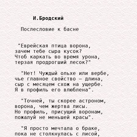
  И.Бродский
  Послесловие к басне

 "Еврейская птица ворона,

зачем тебе сыра кусок?

Чтоб каркать во время урона,

терзая продрогший лесок?"

  "Нет! Чуждый ольхе или вербе,

чье главное свойство — длина,

сыр с месяцем схож на ущербе.

Я в профиль его влюблена".

  "Точней, ты скорее астроном,

ворона, чем жертва лисы.

Но профиль, присущий воронам,

пожалуй не меньшей красы".

  "Я просто мечтала о браке,

пока не столкнулась с лисой,
