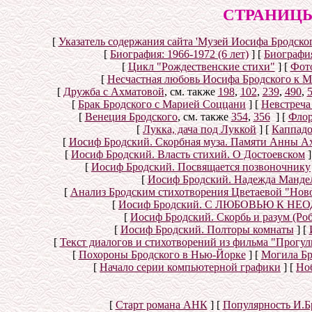
СТРАНИЦЫ
[
Указатель содержания сайта 'Музей Иосифа Бродског
[
Биография: 1966-1972 (6 лет)
]
[
Биография
[
Цикл "Рождественские стихи"
]
[
Фот
[
Несчастная любовь Иосифа Бродского к 
[
Дружба с Ахматовой
, см. также
198
,
102
,
239
,
490
,
[
Брак Бродского с Марией Соццани
]
[
Невстреча
[
Венеция Бродского
, см. также
354
,
356
]
[
Флор
[
Лукка, дача под Луккой
]
[
Каппад
[
Иосиф Бродский. Скорбная муза. Памяти Анны А
[
Иосиф Бродский. Власть стихий. О Достоевском
]
[
Иосиф Бродский. Посвящается позвоночнику
[
Иосиф Бродский. Надежда Мандел
[
Анализ Бродским стихотворения Цветаевой "Нов
[
Иосиф Бродский. С ЛЮБОВЬЮ К НЕОД
[
Иосиф Бродский. Скорбь и разум (Ро
[
Иосиф Бродский. Полторы комнаты
]
[
[
Текст диалогов и стихотворений из фильма "Прогул
[
Похороны Бродского в Нью-Йорке
]
[
Могила Бр
[
Начало серии компьютерной графики
]
[
Но
[
Старт романа АНК
]
[
Популярность И.Б