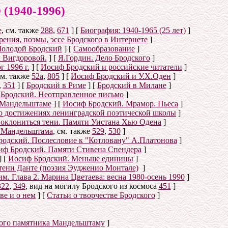
940-1996)
е
, см. также
288
,
671
]
[
Биография: 1940-1965 (25 лет)
]
ения, поэмы, эссе Бродского в Интернете
]
олодой Бродский
]
[
Самообразование
]
 Вигдоровой.
]
[
Я.Гордин. Дело Бродского
]
 1996 г.
]
[
Иосиф Бродский и российские читатели
]
см. также
52а
,
805
]
[
Иосиф Бродский и У.Х.Оден
]
,
351
]
[
Бродский в Риме
]
[
Бродский в Милане
]
Бродский. Неотправленное письмо
]
 Мандельштаме
]
[
Иосиф Бродский. Мрамор. Пьеса
]
о достижениях ленинградской поэтической школы
]
оклониться тени. Памяти Уистана Хью Одена
]
е Мандельштама
, см. также
529
,
530
]
одский. Послесловие к "Котловану" А.Платонова
]
иф Бродский. Памяти Стивена Спендера
]
]
[
Иосиф Бродский. Меньше единицы
]
тени Данте (поэзия Эудженио Монтале)
]
. Глава 2. Марина Цветаева: весна 1980-осень 1990
]
322
,
349
, вид на могилу Бродского из космоса
451
]
ве и о нем
]
[
Статьи о творчестве Бродского
]
ого памятника Мандельштаму
]