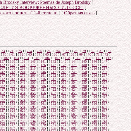
eph Brodsky Interview; Poemas de Joseph Brodsky
]
ТОЛЕТИЯ ВООРУЖЕННЫХ СИЛ СССР"
]
сского воинства" 1-й степени
]
[
Обратная связь
]
о
[
23
]
[
24
]
[
25
]
[
25а
]
[
25б
]
[
26
]
[
26a
]
[
27
]
[
28
]
[
29
]
[
30
]
[
31
]
[
32
]
[
60
]
[
61
]
[
62
]
[
63
]
[
64
]
[
65
]
[
66
]
[
67
]
[
68
]
[
69
]
[
70
]
[
71
]
[
72
]
]
[
102
]
[
103
]
[
104
]
[
105
]
[
106
]
[
107
]
[
108
]
[
109
]
[
110
]
[
111
]
[
112
]
137
]
[
138
]
[
139
]
[
140
]
[
141
]
[
142
]
[
143
]
[
144
]
[
145
]
[
146
]
[
147
]
172
]
[
173
]
[
174
]
[
175
]
[
176
]
[
177
]
[
178
]
[
179
]
[
180
]
[
181
]
[
182
]
207
]
[
208
]
[
209
]
[
210
]
[
211
]
[
212
]
[
213
]
[
214
]
[
215
]
[
216
]
[
217
]
242
]
[
243
]
[
244
]
[
245
]
[
246
]
[
247
]
[
248
]
[
249
]
[
250
]
[
251
]
[
252
]
277
]
[
278
]
[
279
]
[
280
]
[
281
]
[
282
]
[
283
]
[
284
]
[
285
]
[
286
]
[
287
]
312
]
[
313
]
[
314
]
[
315
]
[
316
]
[
317
]
[
318
]
[
319
]
[
320
]
[
321
]
[
322
]
347
]
[
348
]
[
349
]
[
350
]
[
351
]
[
352
]
[
353
]
[
354
]
[
355
]
[
356
]
[
357
]
382
]
[
383
]
[
384
]
[
385
]
[
386
]
[
387
]
[
388
]
[
389
]
[
390
]
[
391
]
[
392
]
417
]
[
418
]
[
419
]
[
420
]
[
421
]
[
422
]
[
423
]
[
424
]
[
425
]
[
426
]
[
427
]
452
]
[
453
]
[
454
]
[
455
]
[
456
]
[
457
]
[
458
]
[
459
]
[
460
]
[
461
]
[
462
]
487
]
[
488
]
[
489
]
[
490
]
[
491
]
[
492
]
[
493
]
[
494
]
[
495
]
[
496
]
[
497
]
522
]
[
523
]
[
524
]
[
525
]
[
526
]
[
527
]
[
528
]
[
529
]
[
530
]
[
531
]
[
532
]
557
]
[
558
]
[
559
]
[
560
]
[
561
]
[
562
]
[
563
]
[
564
]
[
565
]
[
566
]
[
567
]
592
]
[
593
]
[
594
]
[
595
]
[
596
]
[
597
]
[
598
]
[
599
]
[
600
]
[
601
]
[
602
]
627
]
[
628
]
[
629
]
[
630
]
[
631
]
[
632
]
[
633
]
[
634
]
[
635
]
[
636
]
[
637
]
662
]
[
663
]
[
664
]
[
665
]
[
666
]
[
667
]
[
668
]
[
669
]
[
670
]
[
671
]
[
672
]
696
]
[
697
]
[
698
]
[
699
]
[
700
]
[
701
]
[
702
]
[
703
]
[
704
]
[
705
]
[
706
]
731
]
[
732
]
[
733
]
[
734
]
[
735
]
[
736
]
[
737
]
[
738
]
[
739
]
[
740
]
[
741
]
766
]
[
767
]
[
768
]
[
769
]
[
770
]
[
771
]
[
772
]
[
773
]
[
774
]
[
775
]
[
776
]
801
]
[
802
]
[
803
]
[
804
]
[
805
]
[
806
]
[
807
]
[
808
]
[
809
]
[
810
]
[
811
]