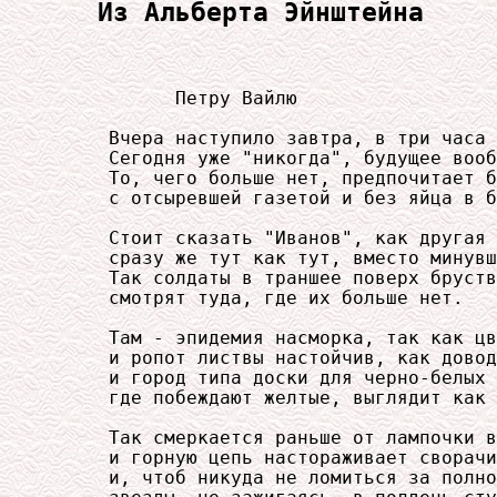
Из Альберта Эйнштейна
           Петру Вайлю

     Вчера наступило завтра, в три часа 
     Сегодня уже "никогда", будущее вооб
     То, чего больше нет, предпочитает б
     с отсыревшей газетой и без яйца в б
     Стоит сказать "Иванов", как другая 
     сразу же тут как тут, вместо минувш
     Так солдаты в траншее поверх бруств
     смотрят туда, где их больше нет.

     Там - эпидемия насморка, так как цв
     и ропот листвы настойчив, как довод
     и город типа доски для черно-белых 
     где побеждают желтые, выглядит как 
     Так смеркается раньше от лампочки в
     и горную цепь настораживает сворачи
     и, чтоб никуда не ломиться за полно