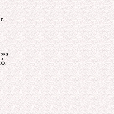
г.
рка

о

ХХ
