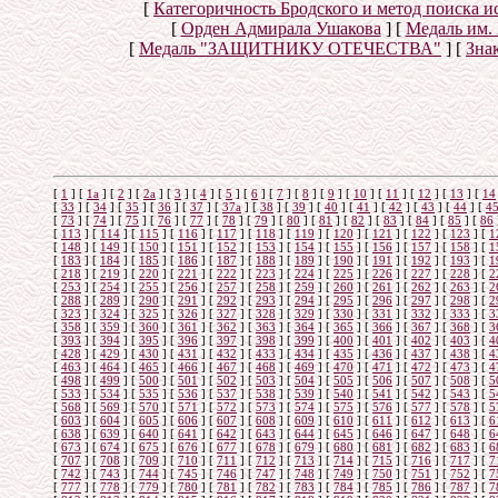
[
Категоричность Бродского и метод поиска 
[
Орден Адмирала Ушакова
]
[
Медаль им.
[
Медаль "ЗАЩИТНИКУ ОТЕЧЕСТВА"
]
[
Знак
[
1
]
[
1а
]
[
2
]
[
2а
]
[
3
]
[
4
]
[
5
]
[
6
]
[
7
]
[
8
]
[
9
]
[
10
]
[
11
]
[
12
]
[
13
]
[
14
[
33
]
[
34
]
[
35
]
[
36
]
[
37
]
[
37а
]
[
38
]
[
39
]
[
40
]
[
41
]
[
42
]
[
43
]
[
44
]
[
4
[
73
]
[
74
]
[
75
]
[
76
]
[
77
]
[
78
]
[
79
]
[
80
]
[
81
]
[
82
]
[
83
]
[
84
]
[
85
]
[
86
[
113
]
[
114
]
[
115
]
[
116
]
[
117
]
[
118
]
[
119
]
[
120
]
[
121
]
[
122
]
[
123
]
[
1
[
148
]
[
149
]
[
150
]
[
151
]
[
152
]
[
153
]
[
154
]
[
155
]
[
156
]
[
157
]
[
158
]
[
1
[
183
]
[
184
]
[
185
]
[
186
]
[
187
]
[
188
]
[
189
]
[
190
]
[
191
]
[
192
]
[
193
]
[
1
[
218
]
[
219
]
[
220
]
[
221
]
[
222
]
[
223
]
[
224
]
[
225
]
[
226
]
[
227
]
[
228
]
[
2
[
253
]
[
254
]
[
255
]
[
256
]
[
257
]
[
258
]
[
259
]
[
260
]
[
261
]
[
262
]
[
263
]
[
2
[
288
]
[
289
]
[
290
]
[
291
]
[
292
]
[
293
]
[
294
]
[
295
]
[
296
]
[
297
]
[
298
]
[
2
[
323
]
[
324
]
[
325
]
[
326
]
[
327
]
[
328
]
[
329
]
[
330
]
[
331
]
[
332
]
[
333
]
[
3
[
358
]
[
359
]
[
360
]
[
361
]
[
362
]
[
363
]
[
364
]
[
365
]
[
366
]
[
367
]
[
368
]
[
3
[
393
]
[
394
]
[
395
]
[
396
]
[
397
]
[
398
]
[
399
]
[
400
]
[
401
]
[
402
]
[
403
]
[
4
[
428
]
[
429
]
[
430
]
[
431
]
[
432
]
[
433
]
[
434
]
[
435
]
[
436
]
[
437
]
[
438
]
[
4
[
463
]
[
464
]
[
465
]
[
466
]
[
467
]
[
468
]
[
469
]
[
470
]
[
471
]
[
472
]
[
473
]
[
4
[
498
]
[
499
]
[
500
]
[
501
]
[
502
]
[
503
]
[
504
]
[
505
]
[
506
]
[
507
]
[
508
]
[
5
[
533
]
[
534
]
[
535
]
[
536
]
[
537
]
[
538
]
[
539
]
[
540
]
[
541
]
[
542
]
[
543
]
[
5
[
568
]
[
569
]
[
570
]
[
571
]
[
572
]
[
573
]
[
574
]
[
575
]
[
576
]
[
577
]
[
578
]
[
5
[
603
]
[
604
]
[
605
]
[
606
]
[
607
]
[
608
]
[
609
]
[
610
]
[
611
]
[
612
]
[
613
]
[
6
[
638
]
[
639
]
[
640
]
[
641
]
[
642
]
[
643
]
[
644
]
[
645
]
[
646
]
[
647
]
[
648
]
[
6
[
673
]
[
674
]
[
675
]
[
676
]
[
677
]
[
678
]
[
679
]
[
680
]
[
681
]
[
682
]
[
683
]
[
6
[
707
]
[
708
]
[
709
]
[
710
]
[
711
]
[
712
]
[
713
]
[
714
]
[
715
]
[
716
]
[
717
]
[
7
[
742
]
[
743
]
[
744
]
[
745
]
[
746
]
[
747
]
[
748
]
[
749
]
[
750
]
[
751
]
[
752
]
[
7
[
777
]
[
778
]
[
779
]
[
780
]
[
781
]
[
782
]
[
783
]
[
784
]
[
785
]
[
786
]
[
787
]
[
7