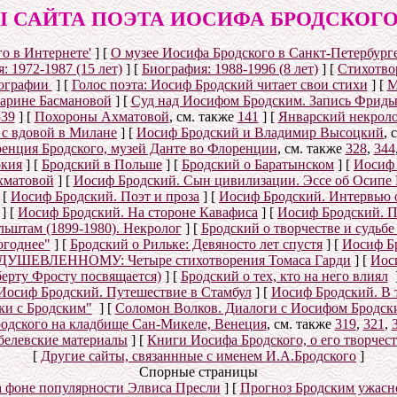
 САЙТА ПОЭТА ИОСИФА БРОДСКОГО (1
о в Интернете'
]
[
О музее Иосифа Бродского в Санкт-Петербург
: 1972-1987 (15 лет)
]
[
Биография: 1988-1996 (8 лет)
]
[
Стихотвор
ографии
]
[
Голос поэта: Иосиф Бродский читает свои стихи
]
[
М
Марине Басмановой
]
[
Суд над Иосифом Бродским. Запись Фриды
539
]
[
Похороны Ахматовой
, см. также
141
]
[
Январский некролог
 с вдовой в Милане
]
[
Иосиф Бродский и Владимир Высоцкий
, 
енция Бродского, музей Данте во Флоренции
, см. также
328
,
344
окия
]
[
Бродский в Польше
]
[
Бродский о Баратынском
]
[
Иосиф 
хматовой
]
[
Иосиф Бродский. Сын цивилизации. Эссе об Осипе
[
Иосиф Бродский. Поэт и проза
]
[
Иосиф Бродский. Интервью 
]
[
Иосиф Бродский. На стороне Кавафиса
]
[
Иосиф Бродский. П
ьштам (1899-1980). Некролог
]
[
Бродский о творчестве и судьб
огоднее"
]
[
Бродский о Рильке: Девяносто лет спустя
]
[
Иосиф Бр
УШЕВЛЕННОМУ: Четыре стихотворения Томаса Гарди
]
[
Иос
берту Фросту посвящается)
]
[
Бродский о тех, кто на него влиял
Иосиф Бродский. Путешествие в Стамбул
]
[
Иосиф Бродский. В 
ки с Бродским"
]
[
Соломон Волков. Диалоги с Иосифом Бродским
одского на кладбище Сан-Микеле, Венеция
, см. также
319
,
321
,
белевские материалы
]
[
Книги Иосифа Бродского, о его творчест
[
Другие сайты, связаннные с именем И.А.Бродского
]
Спорные страницы
а фоне популярности Элвиса Пресли
]
[
Прогноз Бродским ужасн