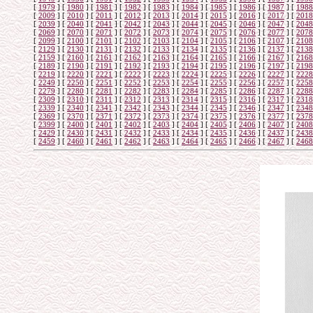
[
1979
]
[
1980
]
[
1981
]
[
1982
]
[
1983
]
[
1984
]
[
1985
]
[
1986
]
[
1987
]
[
1988
[
2009
]
[
2010
]
[
2011
]
[
2012
]
[
2013
]
[
2014
]
[
2015
]
[
2016
]
[
2017
]
[
2018
[
2039
]
[
2040
]
[
2041
]
[
2042
]
[
2043
]
[
2044
]
[
2045
]
[
2046
]
[
2047
]
[
2048
[
2069
]
[
2070
]
[
2071
]
[
2072
]
[
2073
]
[
2074
]
[
2075
]
[
2076
]
[
2077
]
[
2078
[
2099
]
[
2100
]
[
2101
]
[
2102
]
[
2103
]
[
2104
]
[
2105
]
[
2106
]
[
2107
]
[
2108
[
2129
]
[
2130
]
[
2131
]
[
2132
]
[
2133
]
[
2134
]
[
2135
]
[
2136
]
[
2137
]
[
2138
[
2159
]
[
2160
]
[
2161
]
[
2162
]
[
2163
]
[
2164
]
[
2165
]
[
2166
]
[
2167
]
[
2168
[
2189
]
[
2190
]
[
2191
]
[
2192
]
[
2193
]
[
2194
]
[
2195
]
[
2196
]
[
2197
]
[
2198
[
2219
]
[
2220
]
[
2221
]
[
2222
]
[
2223
]
[
2224
]
[
2225
]
[
2226
]
[
2227
]
[
2228
[
2249
]
[
2250
]
[
2251
]
[
2252
]
[
2253
]
[
2254
]
[
2255
]
[
2256
]
[
2257
]
[
2258
[
2279
]
[
2280
]
[
2281
]
[
2282
]
[
2283
]
[
2284
]
[
2285
]
[
2286
]
[
2287
]
[
2288
[
2309
]
[
2310
]
[
2311
]
[
2312
]
[
2313
]
[
2314
]
[
2315
]
[
2316
]
[
2317
]
[
2318
[
2339
]
[
2340
]
[
2341
]
[
2342
]
[
2343
]
[
2344
]
[
2345
]
[
2346
]
[
2347
]
[
2348
[
2369
]
[
2370
]
[
2371
]
[
2372
]
[
2373
]
[
2374
]
[
2375
]
[
2376
]
[
2377
]
[
2378
[
2399
]
[
2400
]
[
2401
]
[
2402
]
[
2403
]
[
2404
]
[
2405
]
[
2406
]
[
2407
]
[
2408
[
2429
]
[
2430
]
[
2431
]
[
2432
]
[
2433
]
[
2434
]
[
2435
]
[
2436
]
[
2437
]
[
2438
[
2459
]
[
2460
]
[
2461
]
[
2462
]
[
2463
]
[
2464
]
[
2465
]
[
2466
]
[
2467
]
[
2468