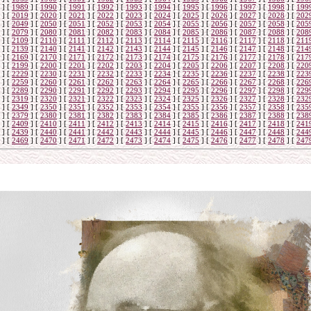
]
[
1989
]
[
1990
]
[
1991
]
[
1992
]
[
1993
]
[
1994
]
[
1995
]
[
1996
]
[
1997
]
[
1998
]
[
199
]
[
2019
]
[
2020
]
[
2021
]
[
2022
]
[
2023
]
[
2024
]
[
2025
]
[
2026
]
[
2027
]
[
2028
]
[
202
]
[
2049
]
[
2050
]
[
2051
]
[
2052
]
[
2053
]
[
2054
]
[
2055
]
[
2056
]
[
2057
]
[
2058
]
[
205
]
[
2079
]
[
2080
]
[
2081
]
[
2082
]
[
2083
]
[
2084
]
[
2085
]
[
2086
]
[
2087
]
[
2088
]
[
208
]
[
2109
]
[
2110
]
[
2111
]
[
2112
]
[
2113
]
[
2114
]
[
2115
]
[
2116
]
[
2117
]
[
2118
]
[
211
]
[
2139
]
[
2140
]
[
2141
]
[
2142
]
[
2143
]
[
2144
]
[
2145
]
[
2146
]
[
2147
]
[
2148
]
[
214
]
[
2169
]
[
2170
]
[
2171
]
[
2172
]
[
2173
]
[
2174
]
[
2175
]
[
2176
]
[
2177
]
[
2178
]
[
217
]
[
2199
]
[
2200
]
[
2201
]
[
2202
]
[
2203
]
[
2204
]
[
2205
]
[
2206
]
[
2207
]
[
2208
]
[
220
]
[
2229
]
[
2230
]
[
2231
]
[
2232
]
[
2233
]
[
2234
]
[
2235
]
[
2236
]
[
2237
]
[
2238
]
[
223
]
[
2259
]
[
2260
]
[
2261
]
[
2262
]
[
2263
]
[
2264
]
[
2265
]
[
2266
]
[
2267
]
[
2268
]
[
226
]
[
2289
]
[
2290
]
[
2291
]
[
2292
]
[
2293
]
[
2294
]
[
2295
]
[
2296
]
[
2297
]
[
2298
]
[
229
]
[
2319
]
[
2320
]
[
2321
]
[
2322
]
[
2323
]
[
2324
]
[
2325
]
[
2326
]
[
2327
]
[
2328
]
[
232
]
[
2349
]
[
2350
]
[
2351
]
[
2352
]
[
2353
]
[
2354
]
[
2355
]
[
2356
]
[
2357
]
[
2358
]
[
235
]
[
2379
]
[
2380
]
[
2381
]
[
2382
]
[
2383
]
[
2384
]
[
2385
]
[
2386
]
[
2387
]
[
2388
]
[
238
]
[
2409
]
[
2410
]
[
2411
]
[
2412
]
[
2413
]
[
2414
]
[
2415
]
[
2416
]
[
2417
]
[
2418
]
[
241
]
[
2439
]
[
2440
]
[
2441
]
[
2442
]
[
2443
]
[
2444
]
[
2445
]
[
2446
]
[
2447
]
[
2448
]
[
244
]
[
2469
]
[
2470
]
[
2471
]
[
2472
]
[
2473
]
[
2474
]
[
2475
]
[
2476
]
[
2477
]
[
2478
]
[
247