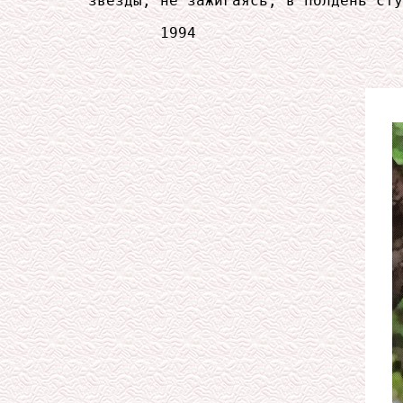
     звезды, не зажигаясь, в полдень сту