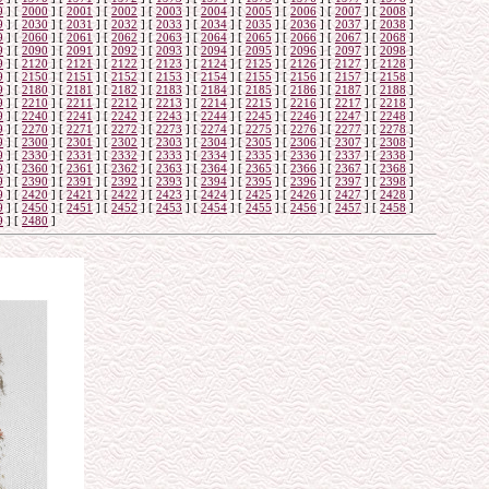
9
]
[
2000
]
[
2001
]
[
2002
]
[
2003
]
[
2004
]
[
2005
]
[
2006
]
[
2007
]
[
2008
]
9
]
[
2030
]
[
2031
]
[
2032
]
[
2033
]
[
2034
]
[
2035
]
[
2036
]
[
2037
]
[
2038
]
9
]
[
2060
]
[
2061
]
[
2062
]
[
2063
]
[
2064
]
[
2065
]
[
2066
]
[
2067
]
[
2068
]
9
]
[
2090
]
[
2091
]
[
2092
]
[
2093
]
[
2094
]
[
2095
]
[
2096
]
[
2097
]
[
2098
]
9
]
[
2120
]
[
2121
]
[
2122
]
[
2123
]
[
2124
]
[
2125
]
[
2126
]
[
2127
]
[
2128
]
9
]
[
2150
]
[
2151
]
[
2152
]
[
2153
]
[
2154
]
[
2155
]
[
2156
]
[
2157
]
[
2158
]
9
]
[
2180
]
[
2181
]
[
2182
]
[
2183
]
[
2184
]
[
2185
]
[
2186
]
[
2187
]
[
2188
]
9
]
[
2210
]
[
2211
]
[
2212
]
[
2213
]
[
2214
]
[
2215
]
[
2216
]
[
2217
]
[
2218
]
9
]
[
2240
]
[
2241
]
[
2242
]
[
2243
]
[
2244
]
[
2245
]
[
2246
]
[
2247
]
[
2248
]
9
]
[
2270
]
[
2271
]
[
2272
]
[
2273
]
[
2274
]
[
2275
]
[
2276
]
[
2277
]
[
2278
]
9
]
[
2300
]
[
2301
]
[
2302
]
[
2303
]
[
2304
]
[
2305
]
[
2306
]
[
2307
]
[
2308
]
9
]
[
2330
]
[
2331
]
[
2332
]
[
2333
]
[
2334
]
[
2335
]
[
2336
]
[
2337
]
[
2338
]
9
]
[
2360
]
[
2361
]
[
2362
]
[
2363
]
[
2364
]
[
2365
]
[
2366
]
[
2367
]
[
2368
]
9
]
[
2390
]
[
2391
]
[
2392
]
[
2393
]
[
2394
]
[
2395
]
[
2396
]
[
2397
]
[
2398
]
9
]
[
2420
]
[
2421
]
[
2422
]
[
2423
]
[
2424
]
[
2425
]
[
2426
]
[
2427
]
[
2428
]
9
]
[
2450
]
[
2451
]
[
2452
]
[
2453
]
[
2454
]
[
2455
]
[
2456
]
[
2457
]
[
2458
]
9
]
[
2480
]