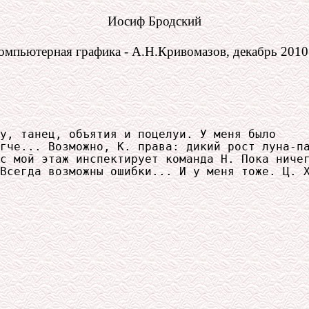
Иосиф Бродский
омпьютерная графика - А.Н.Кривомазов, декабрь 2010 
у, танец, объятия и поцелуи. У меня было

гче... Возможно, К. права: дикий рост луна-па
с мой этаж инспектирует команда Н. Пока ничег
Всегда возможны ошибки... И у меня тоже. Ц. Х