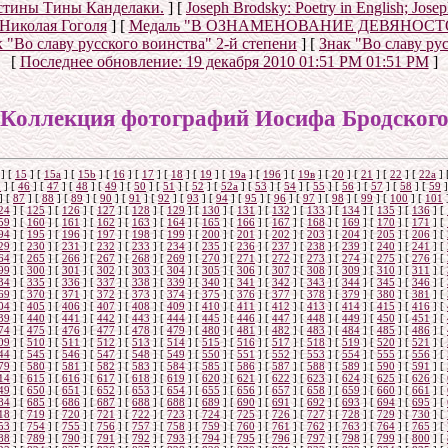
истины Тины Канделаки.
]
[
Joseph Brodsky: Poetry in English; Jos
 Николая Гоголя
]
[
Медаль "В ОЗНАМЕНОВАНИЕ ДЕВЯНОС
 "Во славу русского воинства" 2-й степени
]
[
Знак "Во славу ру
[
Последнее обновление:
19 декабря 2010 01:51 PM 01:51 PM
]
Коллекция фотографий Иосифа Бродског
]
[
15
]
[
15a
]
[
15b
]
[
16
]
[
17
]
[
18
]
[
19
]
[
19а
]
[
19б
]
[
19в
]
[
20
]
[
21
]
[
22
]
[
22a
]
5
]
[
46
]
[
47
]
[
48
]
[
49
]
[
50
]
[
51
]
[
52
]
[
52а
]
[
53
]
[
54
]
[
55
]
[
56
]
[
57
]
[
58
]
[
59
]
]
[
87
]
[
88
]
[
89
]
[
90
]
[
91
]
[
92
]
[
93
]
[
94
]
[
95
]
[
96
]
[
97
]
[
98
]
[
99
]
[
100
]
[
101
24
]
[
125
]
[
126
]
[
127
]
[
128
]
[
129
]
[
130
]
[
131
]
[
132
]
[
133
]
[
134
]
[
135
]
[
136
]
[
59
]
[
160
]
[
161
]
[
162
]
[
163
]
[
164
]
[
165
]
[
166
]
[
167
]
[
168
]
[
169
]
[
170
]
[
171
]
[
94
]
[
195
]
[
196
]
[
197
]
[
198
]
[
199
]
[
200
]
[
201
]
[
202
]
[
203
]
[
204
]
[
205
]
[
206
]
[
29
]
[
230
]
[
231
]
[
232
]
[
233
]
[
234
]
[
235
]
[
236
]
[
237
]
[
238
]
[
239
]
[
240
]
[
241
]
[
64
]
[
265
]
[
266
]
[
267
]
[
268
]
[
269
]
[
270
]
[
271
]
[
272
]
[
273
]
[
274
]
[
275
]
[
276
]
[
99
]
[
300
]
[
301
]
[
302
]
[
303
]
[
304
]
[
305
]
[
306
]
[
307
]
[
308
]
[
309
]
[
310
]
[
311
]
[
34
]
[
335
]
[
336
]
[
337
]
[
338
]
[
339
]
[
340
]
[
341
]
[
342
]
[
343
]
[
344
]
[
345
]
[
346
]
[
69
]
[
370
]
[
371
]
[
372
]
[
373
]
[
374
]
[
375
]
[
376
]
[
377
]
[
378
]
[
379
]
[
380
]
[
381
]
[
04
]
[
405
]
[
406
]
[
407
]
[
408
]
[
409
]
[
410
]
[
411
]
[
412
]
[
413
]
[
414
]
[
415
]
[
416
]
[
39
]
[
440
]
[
441
]
[
442
]
[
443
]
[
444
]
[
445
]
[
446
]
[
447
]
[
448
]
[
449
]
[
450
]
[
451
]
[
74
]
[
475
]
[
476
]
[
477
]
[
478
]
[
479
]
[
480
]
[
481
]
[
482
]
[
483
]
[
484
]
[
485
]
[
486
]
[
09
]
[
510
]
[
511
]
[
512
]
[
513
]
[
514
]
[
515
]
[
516
]
[
517
]
[
518
]
[
519
]
[
520
]
[
521
]
[
44
]
[
545
]
[
546
]
[
547
]
[
548
]
[
549
]
[
550
]
[
551
]
[
552
]
[
553
]
[
554
]
[
555
]
[
556
]
[
79
]
[
580
]
[
581
]
[
582
]
[
583
]
[
584
]
[
585
]
[
586
]
[
587
]
[
588
]
[
589
]
[
590
]
[
591
]
[
14
]
[
615
]
[
616
]
[
617
]
[
618
]
[
619
]
[
620
]
[
621
]
[
622
]
[
623
]
[
624
]
[
625
]
[
626
]
[
49
]
[
650
]
[
651
]
[
652
]
[
653
]
[
654
]
[
655
]
[
656
]
[
657
]
[
658
]
[
659
]
[
660
]
[
661
]
[
84
]
[
685
]
[
686
]
[
687
]
[
688
]
[
688
]
[
689
]
[
690
]
[
691
]
[
692
]
[
693
]
[
694
]
[
695
]
[
18
]
[
719
]
[
720
]
[
721
]
[
722
]
[
723
]
[
724
]
[
725
]
[
726
]
[
727
]
[
728
]
[
729
]
[
730
]
[
53
]
[
754
]
[
755
]
[
756
]
[
757
]
[
758
]
[
759
]
[
760
]
[
761
]
[
762
]
[
763
]
[
764
]
[
765
]
[
88
]
[
789
]
[
790
]
[
791
]
[
792
]
[
793
]
[
794
]
[
795
]
[
796
]
[
797
]
[
798
]
[
799
]
[
800
]
[