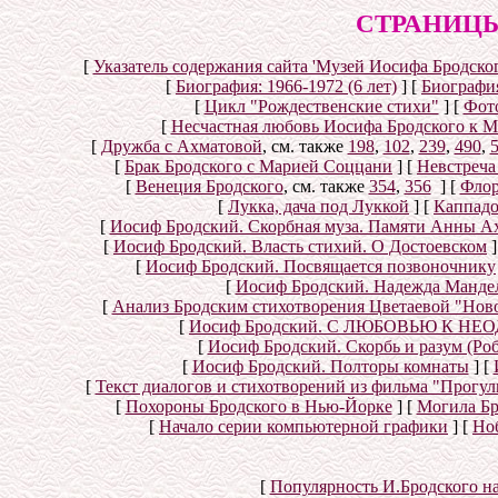
СТРАНИЦЫ
[
Указатель содержания сайта 'Музей Иосифа Бродског
[
Биография: 1966-1972 (6 лет)
]
[
Биография
[
Цикл "Рождественские стихи"
]
[
Фот
[
Несчастная любовь Иосифа Бродского к 
[
Дружба с Ахматовой
, см. также
198
,
102
,
239
,
490
,
[
Брак Бродского с Марией Соццани
]
[
Невстреча
[
Венеция Бродского
, см. также
354
,
356
]
[
Флор
[
Лукка, дача под Луккой
]
[
Каппад
[
Иосиф Бродский. Скорбная муза. Памяти Анны А
[
Иосиф Бродский. Власть стихий. О Достоевском
]
[
Иосиф Бродский. Посвящается позвоночнику
[
Иосиф Бродский. Надежда Мандел
[
Анализ Бродским стихотворения Цветаевой "Нов
[
Иосиф Бродский. С ЛЮБОВЬЮ К НЕОД
[
Иосиф Бродский. Скорбь и разум (Ро
[
Иосиф Бродский. Полторы комнаты
]
[
[
Текст диалогов и стихотворений из фильма "Прогул
[
Похороны Бродского в Нью-Йорке
]
[
Могила Бр
[
Начало серии компьютерной графики
]
[
Но
[
Популярность И.Бродского н