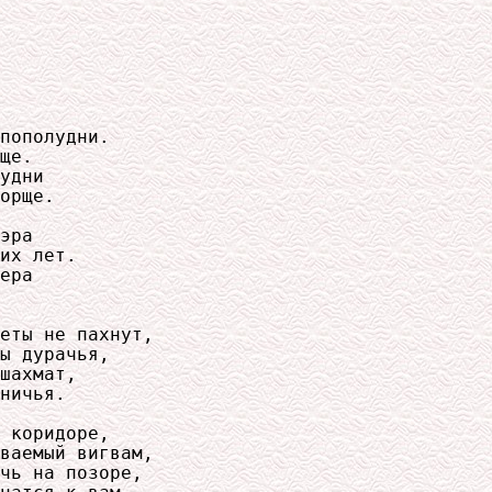
пополудни.

ще.

удни

орще.

эра

их лет.

ера

еты не пахнут,

ы дурачья,

шахмат,

ничья.

 коридоре,

ваемый вигвам,

чь на позоре,
