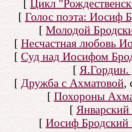
[
Цикл "Рождественск
[
Голос поэта: Иосиф Б
[
Молодой Бродск
[
Несчастная любовь И
[
Суд над Иосифом Бро
[
Я.Гордин.
[
Дружба с Ахматовой
,
[
Похороны Ахма
[
Январский 
[
Иосиф Бродский 