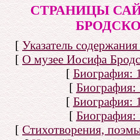
СТРАНИЦЫ САЙ
БРОДСКОГ
[
Указатель содержания 
[
О музее Иосифа Бродс
[
Биография: 1
[
Биография: 
[
Биография: 1
[
Биография: 
[
Стихотворения, поэмы