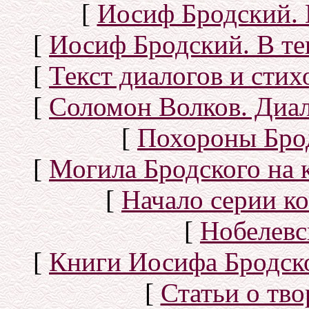
[
Иосиф Бродский. 
[
Иосиф Бродский. В те
[
Текст диалогов и сти
[
Соломон Волков. Диал
[
Похороны Бро
[
Могила Бродского на 
[
Начало серии к
[
Нобелевс
[
Книги Иосифа Бродског
[
Статьи о тво