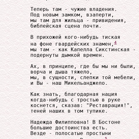
     Теперь там - чужие владения.

     Под новым замком, взаперти,

     мы там для жильца - привидения,

     библейская сцена почти.

     В прихожей кого-нибудь тиская

4
     на фоне гвардейских знамен,
     мы там - как Капелла Сикстинская -

     подернуты дымкой времен.

     Ах, в принципе, где бы мы ни были,

     ворча и дыша тяжело,

     мы, в сущности, слепки той мебели,

     и Вы - наш Микельанджело.

     Как знать, благодарная нация

     когда-нибудь с тростью в руке

     коснется, сказав: "Реставрация!",

     теней наших в том тупике.

     Надежда Филипповна! В Бостоне

     большие достоинства есть.

     Везде - полосатые простыни

5