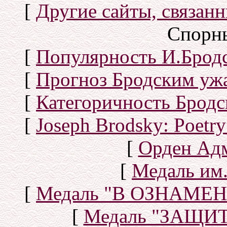
[
Другие сайты, связан
Спорн
[
Популярность И.Бродс
[
Прогноз Бродским уж
[
Категоричность Бродс
[
Joseph Brodsky: Poetry
[
Орден Ад
[
Медаль им.
[
Медаль "В ОЗНАМ
[
Медаль "ЗАЩИ