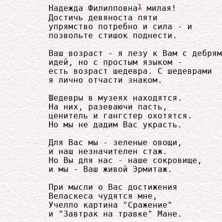
1
     Надежда Филипповна
 милая!

     Достичь девяноста пяти

     упрямство потребно и сила - и

     позвольте стишок поднести.

     Ваш возраст - я лезу к Вам с дебрям
     идей, но с простым языком -

     есть возраст шедевра. С шедеврами

     я лично отчасти знаком.

     Шедевры в музеях находятся.

     На них, разеваючи пасть,

     ценитель и гангстер охотятся.

     Но мы не дадим Вас украсть.

     Для Вас мы - зеленые овощи,

     и наш незначителен стаж.

     Но Вы для нас - наше сокровище,

     и мы - Ваш живой Эрмитаж.

     При мысли о Вас достижения

     Веласкеса чудятся мне,

     Учелло картина "Сражение"

     и "Завтрак на травке" Мане.
