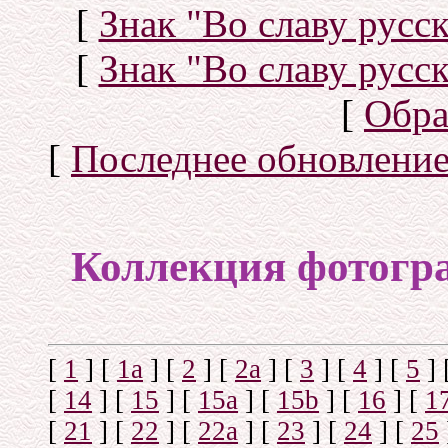
[
Знак "Во славу русск
[
Знак "Во славу русск
[
Обра
[
Последнее обновлени
Коллекция фотогр
[
1
]
[
1а
]
[
2
]
[
2а
]
[
3
]
[
4
]
[
5
]
[
14
]
[
15
]
[
15a
]
[
15b
]
[
16
]
[
1
[
21
]
[
22
]
[
22a
]
[
23
]
[
24
]
[
25