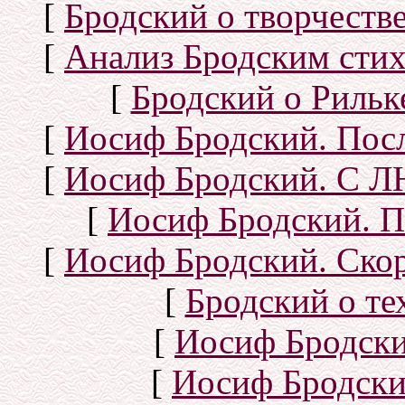
[
Бродский о творчеств
[
Анализ Бродским стих
[
Бродский о Рильке
[
Иосиф Бродский. Посл
[
Иосиф Бродский. С
[
Иосиф Бродский. П
[
Иосиф Бродский. Скор
[
Бродский о тех
[
Иосиф Бродск
[
Иосиф Бродски