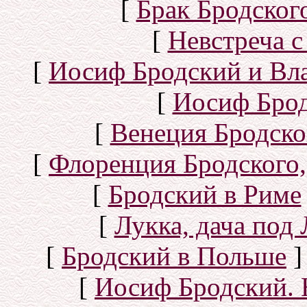
[
Брак Бродског
[
Невстреча с
[
Иосиф Бродский и Вл
[
Иосиф Брод
[
Венеция Бродско
[
Флоренция Бродского,
[
Бродский в Риме
[
Лукка, дача под
[
Бродский в Польше
]
[
Иосиф Бродский. 