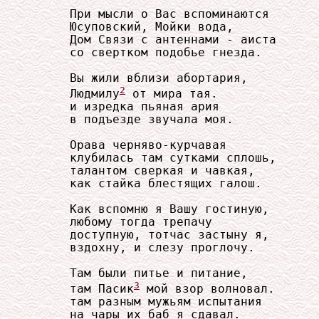
     При мысли о Вас вспоминаются

     Юсуповский, Мойки вода,

     Дом Связи с антеннами - аиста

     со свертком подобье гнезда.

     Вы жили вблизи абортария,

2
     Людмилу
 от мира тая.

     и изредка пьяная ария

     в подъезде звучала моя.

     Орава черняво-курчавая

     клубилась там сутками сплошь,

     талантом сверкая и чавкая,

     как стайка блестящих галош.

     Как вспомню я Вашу гостиную,

     любому тогда трепачу

     доступную, тотчас застыну я,

     вздохну, и слезу проглочу.

     Там были питье и питание,

3
     там Пасик
 мой взор волновал.

     там разным мужьям испытания

     на чары их баб я сдавал.
