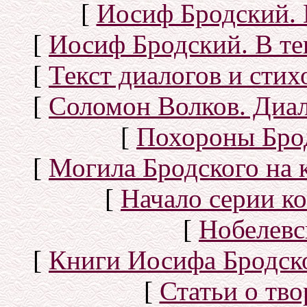
[
Иосиф Бродский. 
[
Иосиф Бродский. В те
[
Текст диалогов и сти
[
Соломон Волков. Диал
[
Похороны Бро
[
Могила Бродского на 
[
Начало серии к
[
Нобелевс
[
Книги Иосифа Бродског
[
Статьи о тво