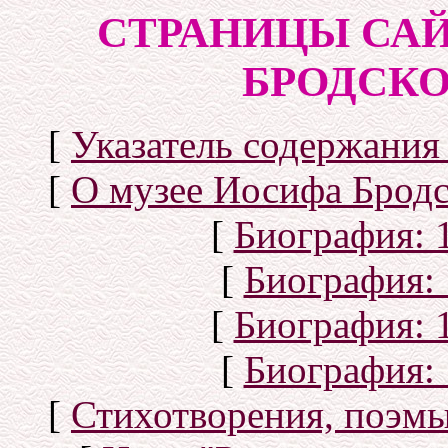
СТРАНИЦЫ САЙ
БРОДСКОГ
[
Указатель содержания 
[
О музее Иосифа Бродс
[
Биография: 1
[
Биография: 
[
Биография: 1
[
Биография: 
[
Стихотворения, поэмы