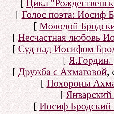
[
Цикл "Рождественск
[
Голос поэта: Иосиф Б
[
Молодой Бродск
[
Несчастная любовь И
[
Суд над Иосифом Бро
[
Я.Гордин.
[
Дружба с Ахматовой
,
[
Похороны Ахма
[
Январский 
[
Иосиф Бродский 