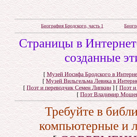
Биография Бродского, часть 1
Биогр
Cтраницы в Интернете
созданные эт
[
Музей Иосифа Бродского в Интерне
[
Музей Вильгельма Левика в Интерн
[
Поэт и переводчик Семен Липкин
]
[
Поэт и
[
Поэт Владимир Моще
Требуйте в библ
компьютерные и 