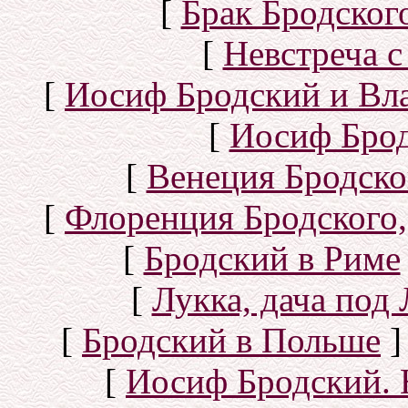
[
Брак Бродског
[
Невстреча с
[
Иосиф Бродский и Вл
[
Иосиф Брод
[
Венеция Бродско
[
Флоренция Бродского,
[
Бродский в Риме
[
Лукка, дача под
[
Бродский в Польше
]
[
Иосиф Бродский. 