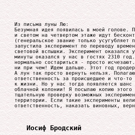
Из письма луны Лю:

Безумная идея появилась в моей голове. П
и светом на четвертом этаже идут бесконт
(генеральское звание только усугубляет п
запустила эксперимент по переводу времен
световой вспышки. Эксперимент оказался у
минуты оказался у нас в гостях 2310 год.
нормально состариться - просто исчезают.
ни при чем! Идем дальше. Этот год продер
А лун так просто вернуть нельзя. Полагаю
ответственность за происшедшее и что-то 
к жизни. Но у нас тогда появляется шанс 
облачной колонии! Я посылаю копию этого 
тщательную проверку возможных эксперимен
территории. Если такие эксперименты вели
ответственность, наказать виновных, верн
Иосиф Бродский