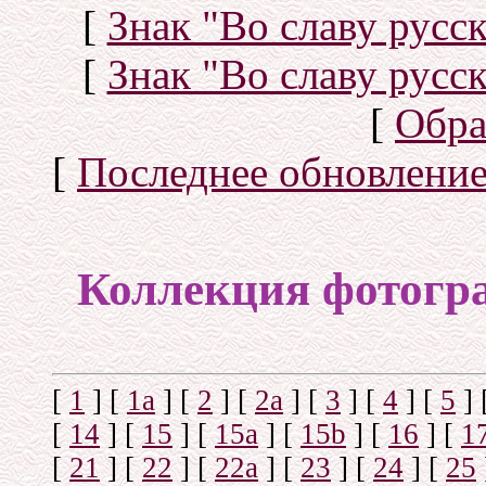
[
Знак "Во славу русск
[
Знак "Во славу русск
[
Обра
[
Последнее обновлени
Коллекция фотогр
[
1
]
[
1а
]
[
2
]
[
2а
]
[
3
]
[
4
]
[
5
]
[
14
]
[
15
]
[
15a
]
[
15b
]
[
16
]
[
1
[
21
]
[
22
]
[
22a
]
[
23
]
[
24
]
[
25