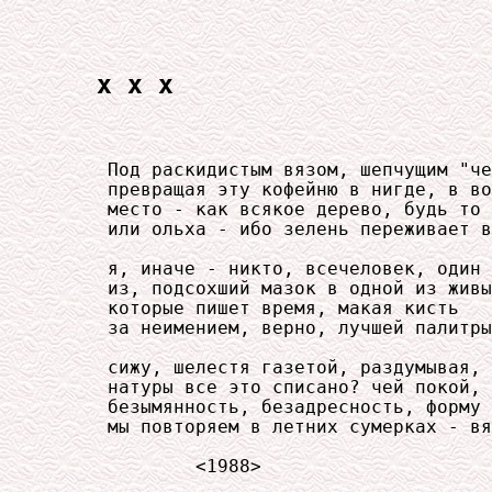
x x x
     Под раскидистым вязом, шепчущим "че
     превращая эту кофейню в нигде, в во
     место - как всякое дерево, будь то 
     или ольха - ибо зелень переживает в
     я, иначе - никто, всечеловек, один

     из, подсохший мазок в одной из живы
     которые пишет время, макая кисть

     за неимением, верно, лучшей палитры
     сижу, шелестя газетой, раздумывая, 
     натуры все это списано? чей покой,

     безымянность, безадресность, форму 
     мы повторяем в летних сумерках - вя