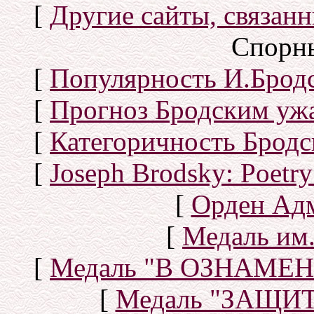
[
Другие сайты, связан
Спорн
[
Популярность И.Бродс
[
Прогноз Бродским уж
[
Категоричность Бродс
[
Joseph Brodsky: Poetry
[
Орден Ад
[
Медаль им.
[
Медаль "В ОЗНАМ
[
Медаль "ЗАЩИ