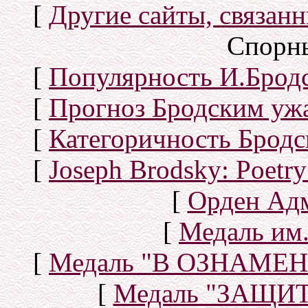
[
Другие сайты, связан
Спорн
[
Популярность И.Бродс
[
Прогноз Бродским уж
[
Категоричность Бродс
[
Joseph Brodsky: Poetry
[
Орден Ад
[
Медаль им.
[
Медаль "В ОЗНАМ
[
Медаль "ЗАЩИ