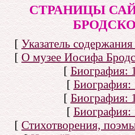
СТРАНИЦЫ САЙ
БРОДСКОГ
[
Указатель содержания 
[
О музее Иосифа Бродс
[
Биография: 1
[
Биография: 
[
Биография: 1
[
Биография: 
[
Стихотворения, поэмы