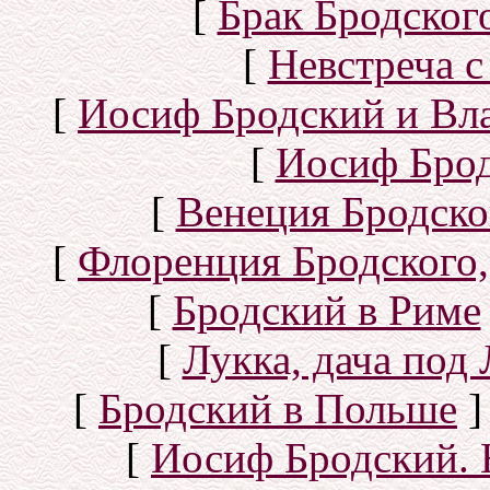
[
Брак Бродског
[
Невстреча с
[
Иосиф Бродский и Вл
[
Иосиф Брод
[
Венеция Бродско
[
Флоренция Бродского,
[
Бродский в Риме
[
Лукка, дача под
[
Бродский в Польше
]
[
Иосиф Бродский. 