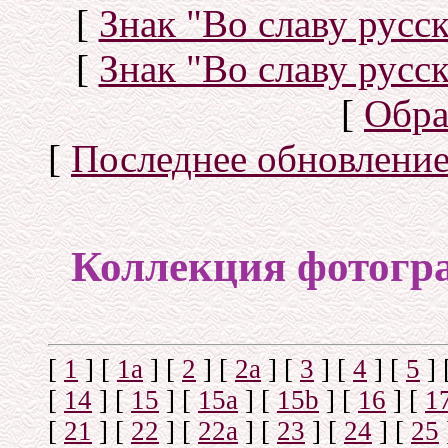
[
Знак "Во славу русск
[
Знак "Во славу русск
[
Обра
[
Последнее обновлени
Коллекция фотогр
[
1
]
[
1а
]
[
2
]
[
2а
]
[
3
]
[
4
]
[
5
]
[
14
]
[
15
]
[
15a
]
[
15b
]
[
16
]
[
1
[
21
]
[
22
]
[
22a
]
[
23
]
[
24
]
[
25