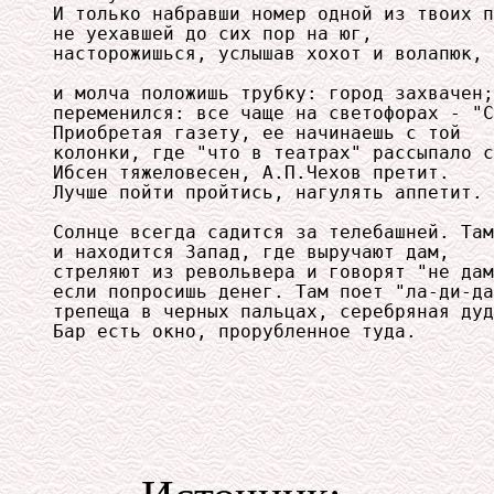
И только набравши номер одной из твоих п
не уехавшей до сих пор на юг,

насторожишься, услышав хохот и волапюк, 
                                        
и молча положишь трубку: город захвачен;
переменился: все чаще на светофорах - "С
Приобретая газету, ее начинаешь с той   
колонки, где "что в театрах" рассыпало с
Ибсен тяжеловесен, А.П.Чехов претит.    
Лучше пойти пройтись, нагулять аппетит.

Солнце всегда садится за телебашней. Там

и находится Запад, где выручают дам,

стреляют из револьвера и говорят "не дам
если попросишь денег. Там поет "ла-ди-да
трепеща в черных пальцах, серебряная дуд
Бар есть окно, прорубленное туда.
