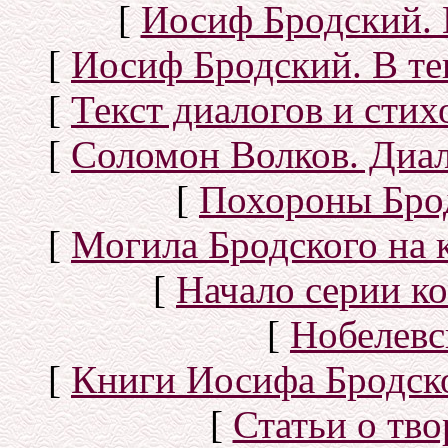
[
Иосиф Бродский. 
[
Иосиф Бродский. В те
[
Текст диалогов и сти
[
Соломон Волков. Диал
[
Похороны Бро
[
Могила Бродского на 
[
Начало серии к
[
Нобелевс
[
Книги Иосифа Бродског
[
Статьи о тво