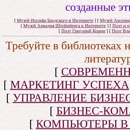
созданные эт
[
Музей Иосифа Бродского в Интернете
]
[
Музей Арсения
[
Музей Аркадия Штейнберга в Интернете
]
[
Поэт и 
[
Поэт Григорий Корин
]
[
Поэт Вл
Требуйте в библиотеках 
литерату
[
СОВРЕМЕНН
[
МАРКЕТИНГ УСПЕХА
[
УПРАВЛЕНИЕ БИЗНЕ
[
БИЗНЕС-КОМ
[
КОМПЬЮТЕРЫ В