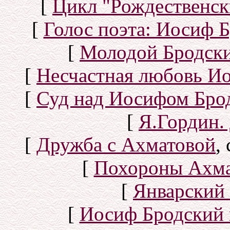
[
Цикл "Рождественск
[
Голос поэта: Иосиф Б
[
Молодой Бродск
[
Несчастная любовь И
[
Суд над Иосифом Бро
[
Я.Гордин.
[
Дружба с Ахматовой
,
[
Похороны Ахма
[
Январский 
[
Иосиф Бродский 