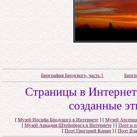
Биография Бродского, часть 1
Биогр
Cтраницы в Интернете
созданные эт
[
Музей Иосифа Бродского в Интернете
]
[
Музей Арсения
[
Музей Аркадия Штейнберга в Интернете
]
[
Поэт и 
[
Поэт Григорий Корин
]
[
Поэт Вл