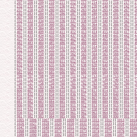
[
207
]
[
208
]
[
209
]
[
210
]
[
211
]
[
212
]
[
213
]
[
214
]
[
215
]
[
216
]
[
217
]
[
2
[
232
]
[
233
]
[
234
]
[
235
]
[
236
]
[
237
]
[
238
]
[
239
]
[
240
]
[
241
]
[
242
]
[
2
[
257
]
[
258
]
[
259
]
[
260
]
[
261
]
[
262
]
[
263
]
[
264
]
[
265
]
[
266
]
[
267
]
[
2
[
282
]
[
283
]
[
284
]
[
285
]
[
286
]
[
287
]
[
288
]
[
289
]
[
290
]
[
291
]
[
292
]
[
2
[
307
]
[
308
]
[
309
]
[
310
]
[
311
]
[
312
]
[
313
]
[
314
]
[
315
]
[
316
]
[
317
]
[
3
[
332
]
[
333
]
[
334
]
[
335
]
[
336
]
[
337
]
[
338
]
[
339
]
[
340
]
[
341
]
[
342
]
[
3
[
357
]
[
358
]
[
359
]
[
360
]
[
361
]
[
362
]
[
363
]
[
364
]
[
365
]
[
366
]
[
367
]
[
3
[
382
]
[
383
]
[
384
]
[
385
]
[
386
]
[
387
]
[
388
]
[
389
]
[
390
]
[
391
]
[
392
]
[
3
[
407
]
[
408
]
[
409
]
[
410
]
[
411
]
[
412
]
[
413
]
[
414
]
[
415
]
[
416
]
[
417
]
[
4
[
432
]
[
433
]
[
434
]
[
435
]
[
436
]
[
437
]
[
438
]
[
439
]
[
440
]
[
441
]
[
442
]
[
4
[
457
]
[
458
]
[
459
]
[
460
]
[
461
]
[
462
]
[
463
]
[
464
]
[
465
]
[
466
]
[
467
]
[
4
[
482
]
[
483
]
[
484
]
[
485
]
[
486
]
[
487
]
[
488
]
[
489
]
[
490
]
[
491
]
[
492
]
[
4
[
507
]
[
508
]
[
509
]
[
510
]
[
511
]
[
512
]
[
513
]
[
514
]
[
515
]
[
516
]
[
517
]
[
5
[
532
]
[
533
]
[
534
]
[
535
]
[
536
]
[
537
]
[
538
]
[
539
]
[
540
]
[
541
]
[
542
]
[
5
[
557
]
[
558
]
[
559
]
[
560
]
[
561
]
[
562
]
[
563
]
[
564
]
[
565
]
[
566
]
[
567
]
[
5
[
582
]
[
583
]
[
584
]
[
585
]
[
586
]
[
587
]
[
588
]
[
589
]
[
590
]
[
591
]
[
592
]
[
5
[
607
]
[
608
]
[
609
]
[
610
]
[
611
]
[
612
]
[
613
]
[
614
]
[
615
]
[
616
]
[
617
]
[
6
[
632
]
[
633
]
[
634
]
[
635
]
[
636
]
[
637
]
[
638
]
[
639
]
[
640
]
[
641
]
[
642
]
[
6
[
657
]
[
658
]
[
659
]
[
660
]
[
661
]
[
662
]
[
663
]
[
664
]
[
665
]
[
666
]
[
667
]
[
6
[
682
]
[
683
]
[
684
]
[
685
]
[
686
]
[
687
]
[
688
]
[
688
]
[
689
]
[
690
]
[
691
]
[
6
[
706
]
[
707
]
[
708
]
[
709
]
[
710
]
[
711
]
[
712
]
[
713
]
[
714
]
[
715
]
[
716
]
[
7
[
731
]
[
732
]
[
733
]
[
734
]
[
735
]
[
736
]
[
737
]
[
738
]
[
739
]
[
740
]
[
741
]
[
7
[
756
]
[
757
]
[
758
]
[
759
]
[
760
]
[
761
]
[
762
]
[
763
]
[
764
]
[
765
]
[
766
]
[
7
[
781
]
[
782
]
[
783
]
[
784
]
[
785
]
[
786
]
[
787
]
[
788
]
[
789
]
[
790
]
[
791
]
[
7
[
806
]
[
807
]
[
808
]
[
809
]
[
810
]
[
811
]
[
812
]
[
813
]
[
814
]
[
815
]
[
816
]
[
8
[
831
]
[
832
]
[
833
]
[
834
]
[
835
]
[
836
]
[
837
]
[
838
]
[
839
]
[
840
]
[
841
]
[
8
[
856
]
[
857
]
[
858
]
[
859
]
[
860
]
[
861
]
[
862
]
[
863
]
[
864
]
[
865
]
[
866
]
[
8
[
881
]
[
882
]
[
883
]
[
884
]
[
885
]
[
886
]
[
887
]
[
888
]
[
889
]
[
890
]
[
891
]
[
8
[
906
]
[
907
]
[
908
]
[
909
]
[
910
]
[
911
]
[
912
]
[
913
]
[
914
]
[
915
]
[
916
]
[
9
[
931
]
[
932
]
[
933
]
[
934
]
[
935
]
[
936
]
[
937
]
[
938
]
[
939
]
[
940
]
[
941
]
[
9
[
956
]
[
957
]
[
958
]
[
959
]
[
960
]
[
961
]
[
962
]
[
963
]
[
964
]
[
965
]
[
966
]
[
9
[
981
]
[
982
]
[
983
]
[
984
]
[
985
]
[
986
]
[
987
]
[
988
]
[
989
]
[
990
]
[
991
]
[
9
[
1005
]
[
1006
]
[
1007
]
[
1008
]
[
1009
]
[
1010
]
[
1011
]
[
1012
]
[
1013
]
[
1014
[
1026
]
[
1027
]
[
1028
]
[
1029
]
[
1030
]
[
1031
]
[
1032
]
[
1033
]
[
1034
]
[
1035
[
1047
]
[
1048
]
[
1049
]
[
1050
]
[
1051
]
[
1052
]
[
1053
]
[
1054
]
[
1055
]
[
1056
[
1068
]
[
1069
]
[
1070
]
[
1071
]
[
1072
]
[
1073
]
[
1074
]
[
1075
]
[
1076
]
[
1077
[
1089
]
[
1090
]
[
1091
]
[
1092
]
[
1093
]
[
1094
]
[
1095
]
[
1096
]
[
1097
]
[
1098