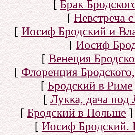
[
Брак Бродског
[
Невстреча с
[
Иосиф Бродский и Вл
[
Иосиф Брод
[
Венеция Бродско
[
Флоренция Бродского,
[
Бродский в Риме
[
Лукка, дача под
[
Бродский в Польше
]
[
Иосиф Бродский. 