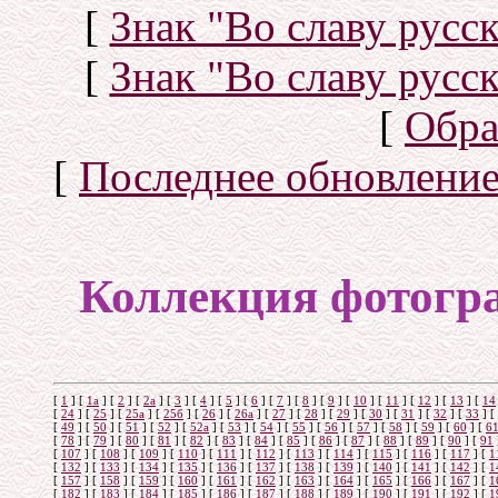
[
Знак "Во славу русск
[
Знак "Во славу русск
[
Обра
[
Последнее обновлени
Коллекция фотогр
[
1
]
[
1а
]
[
2
]
[
2а
]
[
3
]
[
4
]
[
5
]
[
6
]
[
7
]
[
8
]
[
9
]
[
10
]
[
11
]
[
12
]
[
13
]
[
14
[
24
]
[
25
]
[
25а
]
[
25б
]
[
26
]
[
26a
]
[
27
]
[
28
]
[
29
]
[
30
]
[
31
]
[
32
]
[
33
]
[
[
49
]
[
50
]
[
51
]
[
52
]
[
52а
]
[
53
]
[
54
]
[
55
]
[
56
]
[
57
]
[
58
]
[
59
]
[
60
]
[
6
[
78
]
[
79
]
[
80
]
[
81
]
[
82
]
[
83
]
[
84
]
[
85
]
[
86
]
[
87
]
[
88
]
[
89
]
[
90
]
[
91
[
107
]
[
108
]
[
109
]
[
110
]
[
111
]
[
112
]
[
113
]
[
114
]
[
115
]
[
116
]
[
117
]
[
1
[
132
]
[
133
]
[
134
]
[
135
]
[
136
]
[
137
]
[
138
]
[
139
]
[
140
]
[
141
]
[
142
]
[
1
[
157
]
[
158
]
[
159
]
[
160
]
[
161
]
[
162
]
[
163
]
[
164
]
[
165
]
[
166
]
[
167
]
[
1
[
182
]
[
183
]
[
184
]
[
185
]
[
186
]
[
187
]
[
188
]
[
189
]
[
190
]
[
191
]
[
192
]
[
1