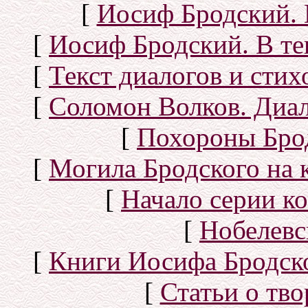
[
Иосиф Бродский. 
[
Иосиф Бродский. В те
[
Текст диалогов и сти
[
Соломон Волков. Диал
[
Похороны Бро
[
Могила Бродского на 
[
Начало серии к
[
Нобелевс
[
Книги Иосифа Бродског
[
Статьи о тво