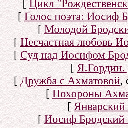
[
Цикл "Рождественск
[
Голос поэта: Иосиф Б
[
Молодой Бродск
[
Несчастная любовь И
[
Суд над Иосифом Бро
[
Я.Гордин.
[
Дружба с Ахматовой
,
[
Похороны Ахма
[
Январский 
[
Иосиф Бродский 