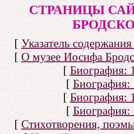
СТРАНИЦЫ САЙ
БРОДСКОГ
[
Указатель содержания 
[
О музее Иосифа Бродс
[
Биография: 1
[
Биография: 
[
Биография: 1
[
Биография: 
[
Стихотворения, поэмы