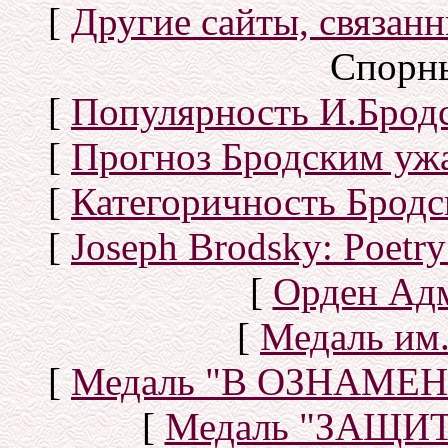
[
Другие сайты, связан
Спорн
[
Популярность И.Бродс
[
Прогноз Бродским уж
[
Категоричность Бродс
[
Joseph Brodsky: Poetry
[
Орден Ад
[
Медаль им.
[
Медаль "В ОЗНАМ
[
Медаль "ЗАЩИ