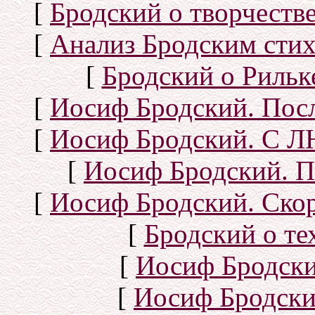
[
Бродский о творчеств
[
Анализ Бродским стих
[
Бродский о Рильке
[
Иосиф Бродский. Посл
[
Иосиф Бродский. С
[
Иосиф Бродский. П
[
Иосиф Бродский. Скор
[
Бродский о тех
[
Иосиф Бродск
[
Иосиф Бродски