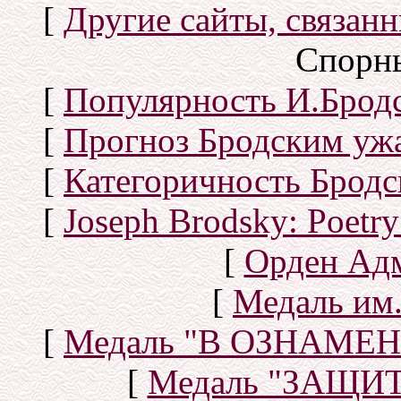
[
Другие сайты, связан
Спорн
[
Популярность И.Бродс
[
Прогноз Бродским уж
[
Категоричность Бродс
[
Joseph Brodsky: Poetry
[
Орден Ад
[
Медаль им.
[
Медаль "В ОЗНАМ
[
Медаль "ЗАЩИ