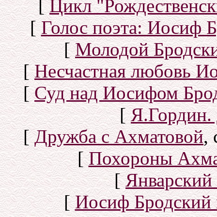
[
Цикл "Рождественск
[
Голос поэта: Иосиф Б
[
Молодой Бродск
[
Несчастная любовь И
[
Суд над Иосифом Бро
[
Я.Гордин.
[
Дружба с Ахматовой
,
[
Похороны Ахма
[
Январский 
[
Иосиф Бродский 