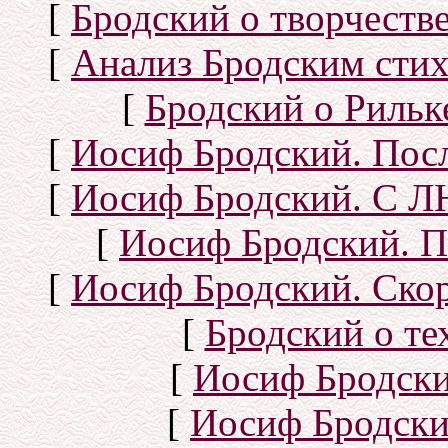
[
Бродский о творчеств
[
Анализ Бродским стих
[
Бродский о Рильке
[
Иосиф Бродский. Посл
[
Иосиф Бродский. С
[
Иосиф Бродский. П
[
Иосиф Бродский. Скор
[
Бродский о тех
[
Иосиф Бродск
[
Иосиф Бродски