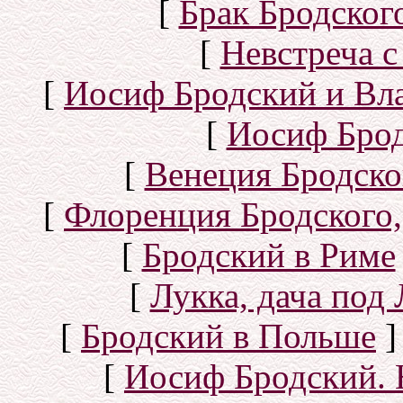
[
Брак Бродског
[
Невстреча с
[
Иосиф Бродский и Вл
[
Иосиф Брод
[
Венеция Бродско
[
Флоренция Бродского,
[
Бродский в Риме
[
Лукка, дача под
[
Бродский в Польше
]
[
Иосиф Бродский. 