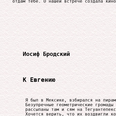
отдам тебе. О нашей встрече создала кино
Иосиф Бродский
К Евгению
     Я был в Мексике, взбирался на пирам
     Безупречные геометрические громады

     рассыпаны там и сям на Тегуантепекс
     Хочется верить, что их воздвигли ко