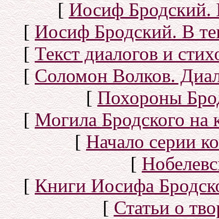
[
Иосиф Бродский. 
[
Иосиф Бродский. В те
[
Текст диалогов и сти
[
Соломон Волков. Диал
[
Похороны Бро
[
Могила Бродского на 
[
Начало серии к
[
Нобелевс
[
Книги Иосифа Бродског
[
Статьи о тво