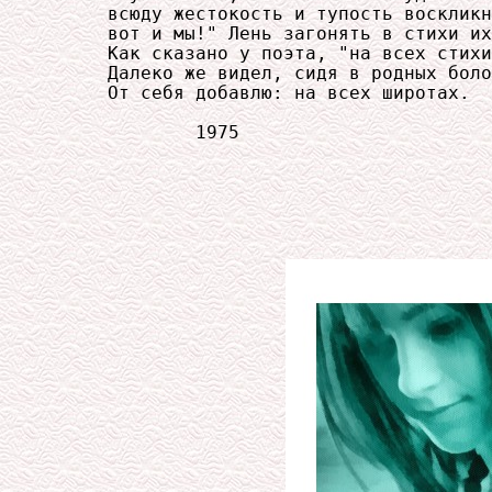
     всюду жестокость и тупость воскликн
     вот и мы!" Лень загонять в стихи их
     Как сказано у поэта, "на всех стихи
     Далеко же видел, сидя в родных боло
     От себя добавлю: на всех широтах.

             1975
