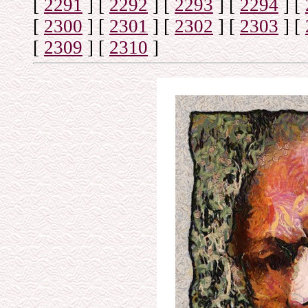
[
2291
]
[
2292
]
[
2293
]
[
2294
]
[
[
2300
]
[
2301
]
[
2302
]
[
2303
]
[
[
2309
]
[
2310
]