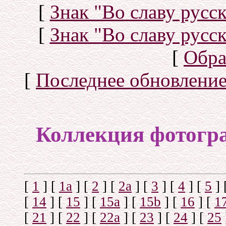
[
Знак "Во славу русск
[
Знак "Во славу русск
[
Обра
[
Последнее обновлени
Коллекция фотогр
[
1
]
[
1а
]
[
2
]
[
2а
]
[
3
]
[
4
]
[
5
]
[
14
]
[
15
]
[
15a
]
[
15b
]
[
16
]
[
1
[
21
]
[
22
]
[
22a
]
[
23
]
[
24
]
[
25