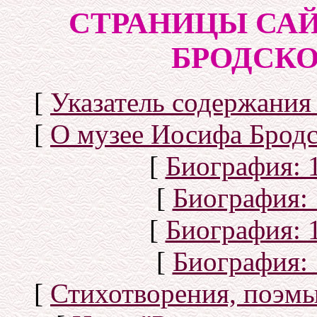
СТРАНИЦЫ САЙ
БРОДСКОГ
[
Указатель содержания 
[
О музее Иосифа Бродс
[
Биография: 1
[
Биография: 
[
Биография: 1
[
Биография: 
[
Стихотворения, поэмы