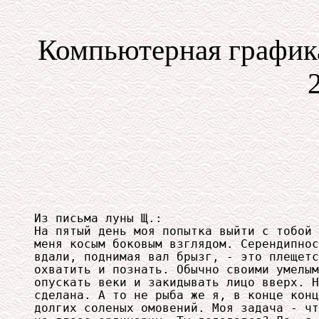
Компьютерная графика
Из письма луны Щ.:

На пятый день моя попытка выйти с тобой 
меня косым боковым взглядом. Серендипнос
вдали, поднимая вал брызг, - это плещетс
охватить и познать. Обычно своими умелым
опускать веки и закидывать лицо вверх. Н
сделана. А то не рыба же я, в конце конц
долгих соленых омовений. Моя задача - чт