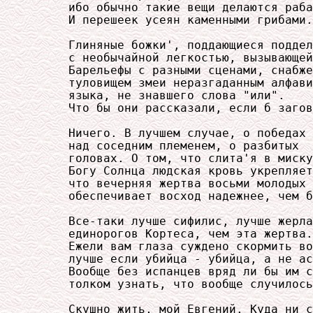
     ибо обычно такие вещи делаются раба
     И перешеек усеян каменными грибами.

     Глиняные божки', поддающиеся поддел
     с необычайной легкостью, вызывающей
     Барельефы с разными сценами, снабже
     туловищем змеи неразгаданным алфави
     языка, не знавшего слова "или".

     Что бы они рассказали, если б загов
     Ничего. В лучшем случае, о победах

     над соседним племенем, о разбитых

     головах. О том, что слита'я в миску

     Богу Солнца людская кровь укрепляет
     что вечерняя жертва восьми молодых 
     обеспечивает восход надежнее, чем б
     Все-таки лучше сифилис, лучше жерла

     единорогов Кортеса, чем эта жертва.

     Ежели вам глаза суждено скормить во
     лучше если убийца - убийца, а не ас
     Вообще без испанцев вряд ли бы им с
     толком узнать, что вообще случилось
     Скушно жить, мой Евгений. Куда ни с