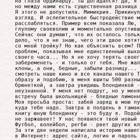
на глаза ординарцу. Ты догадался? Да, я 
но между нами есть существенная разница 
Я этого не допустила. Мимикрия. Прикинул
взгляд. И ослепительное быстродействие м
расслабляться. Пример всем показала Лю, 
глупому своеволию и моментально опустивш
Сейчас они думают, что их осталось тольк
дело, что я не знаю, чего эти двое хотят
со мной тройку? Но как объяснить всем? П
проблем, показывая мне единственный выхо
своего часа... Но я не хочу терять своег
забеременеть - и только от тебя. Мне жал
клоны, а они, бедные, забыли разницу... 
смотреть наше кино и все каналы нашего Т
образу и подобию, в меня вшиты 500 разны
брюнеткой, а завтра увидишь блондинкой -
неузнанной. У меня нет подруг, но у меня
встречу была школьницей - бледные лимонн
Моя просьба проста: забей заряд в мою пу
куда тебе надо. Завтра в полдень в гамак
книгу юную блондинку - это буду я. Подой
не заржавеет! У нас появился твой новый 
Футбол, волейбол, регби - рвет других кл
За эти две недели написала историю нашег
в Интернет: адрес сайта, логин и пароль 