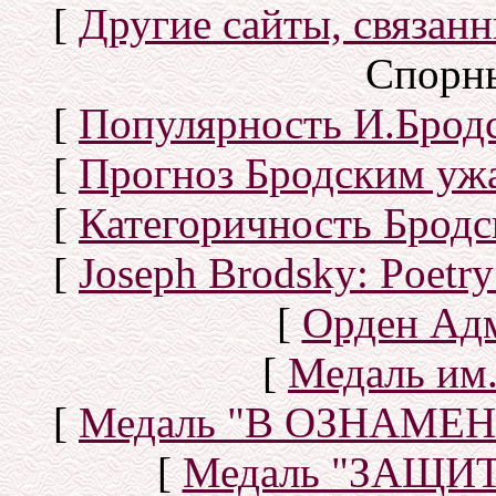
[
Другие сайты, связан
Спорн
[
Популярность И.Бродс
[
Прогноз Бродским уж
[
Категоричность Бродс
[
Joseph Brodsky: Poetry
[
Орден Ад
[
Медаль им.
[
Медаль "В ОЗНАМ
[
Медаль "ЗАЩИ