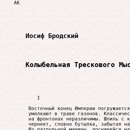
АК

Иосиф Бродский
Колыбельная Трескового Мы