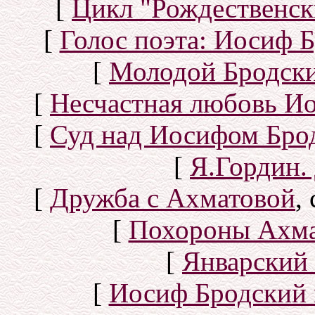
[
Цикл "Рождественск
[
Голос поэта: Иосиф Б
[
Молодой Бродск
[
Несчастная любовь И
[
Суд над Иосифом Бро
[
Я.Гордин.
[
Дружба с Ахматовой
,
[
Похороны Ахма
[
Январский 
[
Иосиф Бродский 