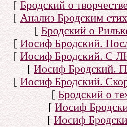
[
Бродский о творчеств
[
Анализ Бродским стих
[
Бродский о Рильке
[
Иосиф Бродский. Посл
[
Иосиф Бродский. С
[
Иосиф Бродский. П
[
Иосиф Бродский. Скор
[
Бродский о тех
[
Иосиф Бродск
[
Иосиф Бродски