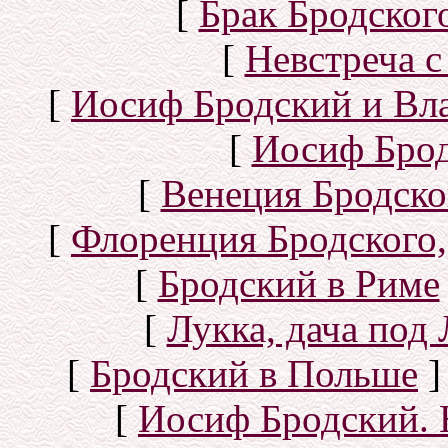
[
Брак Бродског
[
Невстреча с
[
Иосиф Бродский и Вл
[
Иосиф Брод
[
Венеция Бродско
[
Флоренция Бродского,
[
Бродский в Риме
[
Лукка, дача под
[
Бродский в Польше
]
[
Иосиф Бродский. 