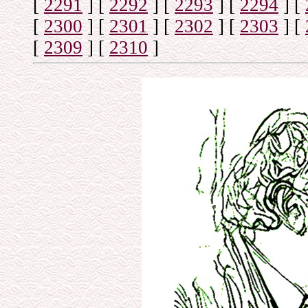
[
2291
]
[
2292
]
[
2293
]
[
2294
]
[
[
2300
]
[
2301
]
[
2302
]
[
2303
]
[
[
2309
]
[
2310
]