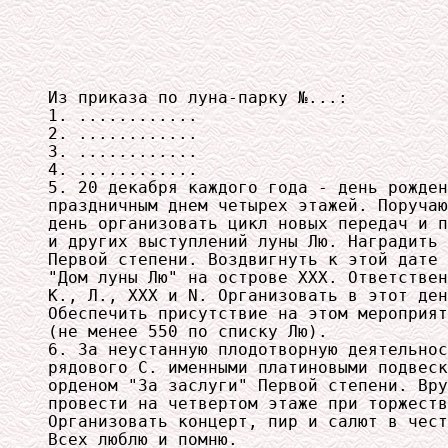
Из приказа по луна-парку №...:

1. ............

2. ............

3. ............

4. ............

5. 20 декабря каждого года - день рожден
праздничным днем четырех этажей. Поручаю
день организовать цикл новых передач и п
и других выступлений луны Лю. Наградить 
Первой степени. Воздвигнуть к этой дате 
"Дом луны Лю" на острове ХХХ. Ответствен
К., Л., ХХХ и N. Организовать в этот ден
Обеспечить присутствие на этом мероприят
(не менее 550 по списку Лю).

6. За неустанную плодотворную деятельнос
рядового С. именными платиновыми подвеск
орденом "За заслуги" Первой степени. Вру
провести на четвертом этаже при торжеств
Организовать концерт, пир и салют в чест
Всех люблю и помню.
