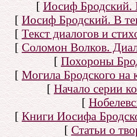
[
Иосиф Бродский. 
[
Иосиф Бродский. В те
[
Текст диалогов и сти
[
Соломон Волков. Диал
[
Похороны Бро
[
Могила Бродского на 
[
Начало серии к
[
Нобелевс
[
Книги Иосифа Бродског
[
Статьи о тво