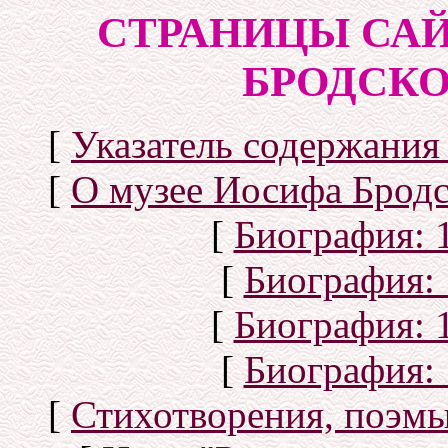
СТРАНИЦЫ САЙ
БРОДСКОГ
[
Указатель содержания 
[
О музее Иосифа Бродс
[
Биография: 1
[
Биография: 
[
Биография: 1
[
Биография: 
[
Стихотворения, поэмы