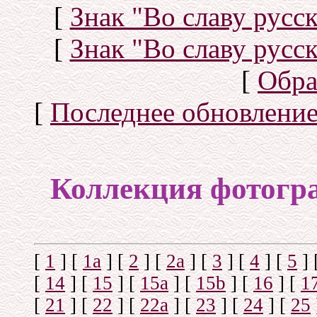
[
Знак "Во славу русск
[
Знак "Во славу русск
[
Обра
[
Последнее обновлени
Коллекция фотогр
[
1
]
[
1а
]
[
2
]
[
2а
]
[
3
]
[
4
]
[
5
]
[
14
]
[
15
]
[
15a
]
[
15b
]
[
16
]
[
1
[
21
]
[
22
]
[
22a
]
[
23
]
[
24
]
[
25