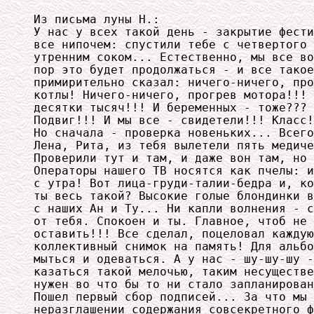
Из письма луны Н.:

У нас у всех такой день - закрытие фести
все нипочем: спустили тебе с четвертого 
утренним соком... Естественно, мы все во
пор это будет продолжаться - и все такое
примирительно сказал: ничего-ничего, про
котлы! Ничего-ничего, прогрев мотора!!! 
десятки тысяч!!! И беременных - тоже??? 
Подвиг!!! И мы все - свидетели!!! Класс!
Но сначала - проверка новеньких... Всего
Лена, Рита, из тебя вылетели пять медиче
Проверили тут и там, и даже вон там, но 
Операторы нашего ТВ носятся как пчелы: и
с утра! Вот лица-груди-талии-бедра и, ко
ты весь такой? Высокие голые блондинки в
с наших Ан и Ту... Ни капли волнения - с
от тебя. Спокоен и ты. Главное, чтоб не 
оставить!!! Все сделал, поцеловал каждую
коллективный снимок на память! Для альбо
мыться и одеваться. А у нас - шу-шу-шу -
казаться такой мелочью, таким несуществе
нужен во что бы то ни стало запланирован
Пошел первый сбор подписей... За что мы 
неразглашении содержания совсекретного ф