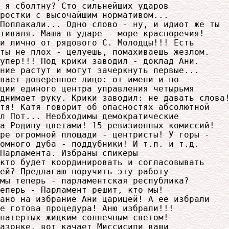
 я сболтну? Сто сильнейших ударов

ростки с высочайшим нормативом...

Поплакали... Одно слово - ну, и идиот же ты

тиваля. Маша в ударе - море красноречия!

и лично от рядового С. Молодцы!!! Есть

ты не плох - целуешь, помахиваешь жезлом. 

упер!!! Под крики заводил - доклад Ани.

ние растут и могут зачеркнуть первые...

вает доверенное лицо: от имени и по

ции единого центра управления четырьмя

днимает руку. Крики заводил: не давать слова!
тя! Катя говорит об опасностях абсолютной

л Пот... Необходимы демократические

а Родину цветами! 15 ревизионных комиссий!

ре огромной площади - центристы! У горы -

омного дуба - поддубники! И т.п. и т.д.

Парламента. Избраны спикеры

кто будет координировать и согласовывать

ей? Предлагаю поручить эту работу

мы теперь - парламентская республика?

еперь - Парламент решит, кто мы!

ано на избрание Ани царицей! А ее избрали

е готова процедура! Аню избрали!!!

натертых жидким солнечным светом!

азонке, вот качает Миссисипи ваши
