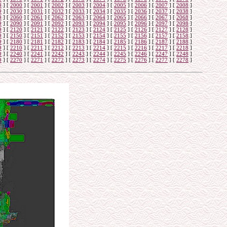
9
]
[
2000
]
[
2001
]
[
2002
]
[
2003
]
[
2004
]
[
2005
]
[
2006
]
[
2007
]
[
2008
]
9
]
[
2030
]
[
2031
]
[
2032
]
[
2033
]
[
2034
]
[
2035
]
[
2036
]
[
2037
]
[
2038
]
9
]
[
2060
]
[
2061
]
[
2062
]
[
2063
]
[
2064
]
[
2065
]
[
2066
]
[
2067
]
[
2068
]
9
]
[
2090
]
[
2091
]
[
2092
]
[
2093
]
[
2094
]
[
2095
]
[
2096
]
[
2097
]
[
2098
]
9
]
[
2120
]
[
2121
]
[
2122
]
[
2123
]
[
2124
]
[
2125
]
[
2126
]
[
2127
]
[
2128
]
9
]
[
2150
]
[
2151
]
[
2152
]
[
2153
]
[
2154
]
[
2155
]
[
2156
]
[
2157
]
[
2158
]
9
]
[
2180
]
[
2181
]
[
2182
]
[
2183
]
[
2184
]
[
2185
]
[
2186
]
[
2187
]
[
2188
]
9
]
[
2210
]
[
2211
]
[
2212
]
[
2213
]
[
2214
]
[
2215
]
[
2216
]
[
2217
]
[
2218
]
9
]
[
2240
]
[
2241
]
[
2242
]
[
2243
]
[
2244
]
[
2245
]
[
2246
]
[
2247
]
[
2248
]
9
]
[
2270
]
[
2271
]
[
2272
]
[
2273
]
[
2274
]
[
2275
]
[
2276
]
[
2277
]
[
2278
]