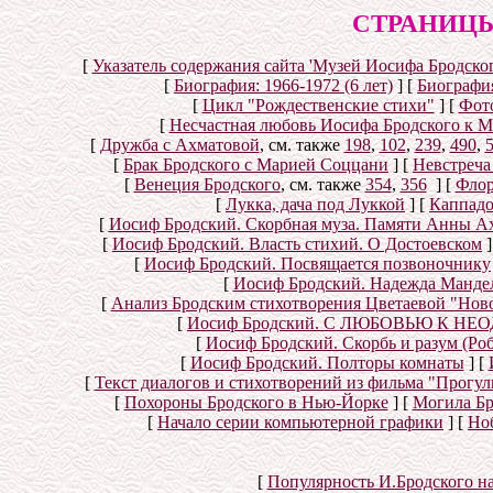
СТРАНИЦЫ
[
Указатель содержания сайта 'Музей Иосифа Бродског
[
Биография: 1966-1972 (6 лет)
]
[
Биография
[
Цикл "Рождественские стихи"
]
[
Фот
[
Несчастная любовь Иосифа Бродского к 
[
Дружба с Ахматовой
, см. также
198
,
102
,
239
,
490
,
[
Брак Бродского с Марией Соццани
]
[
Невстреча
[
Венеция Бродского
, см. также
354
,
356
]
[
Флор
[
Лукка, дача под Луккой
]
[
Каппад
[
Иосиф Бродский. Скорбная муза. Памяти Анны А
[
Иосиф Бродский. Власть стихий. О Достоевском
]
[
Иосиф Бродский. Посвящается позвоночнику
[
Иосиф Бродский. Надежда Мандел
[
Анализ Бродским стихотворения Цветаевой "Нов
[
Иосиф Бродский. С ЛЮБОВЬЮ К НЕОД
[
Иосиф Бродский. Скорбь и разум (Ро
[
Иосиф Бродский. Полторы комнаты
]
[
[
Текст диалогов и стихотворений из фильма "Прогул
[
Похороны Бродского в Нью-Йорке
]
[
Могила Бр
[
Начало серии компьютерной графики
]
[
Но
[
Популярность И.Бродского н