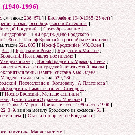
940-1996)
е
, см. также
288
,
671
]
[
Биография: 1940-1965 (25 лет)
]
ения, поэмы, эссе Бродского в Интернете
]
олодой Бродский
]
[
Самообразование
]
 Вигдоровой.
]
[
Я.Гордин. Дело Бродского
]
 1996 г.
]
[
Иосиф Бродский и российские читатели
]
см. также
52а
,
805
]
[
Иосиф Бродский и У.Х.Оден
]
,
351
]
[
Бродский в Риме
]
[
Бродский в Милане
]
Бродский. Неотправленное письмо
]
 Мандельштаме
]
[
Иосиф Бродский. Мрамор. Пьеса
]
о достижениях ленинградской поэтической школы
]
оклониться тени. Памяти Уистана Хью Одена
]
е Мандельштама
, см. также
529
,
530
]
одский. Послесловие к "Котловану" А.Платонова
]
иф Бродский. Памяти Стивена Спендера
]
]
[
Иосиф Бродский. Меньше единицы
]
тени Данте (поэзия Эудженио Монтале)
]
. Глава 2. Марина Цветаева: весна 1980-осень 1990
]
322
,
349
, вид на могилу Бродского из космоса
451
]
ве и о нем
]
[
Статьи о творчестве Бродского
]
ого памятника Мандельштаму
]