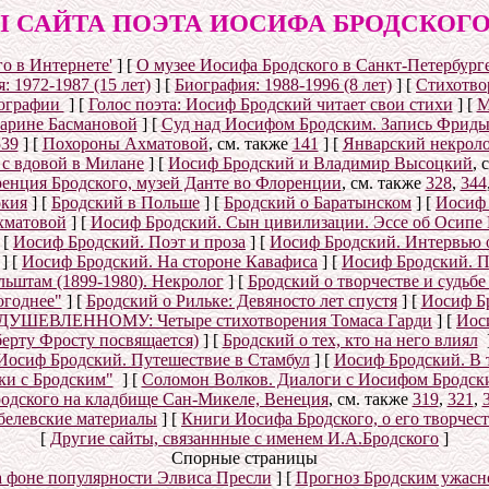
 САЙТА ПОЭТА ИОСИФА БРОДСКОГО (1
о в Интернете'
]
[
О музее Иосифа Бродского в Санкт-Петербург
: 1972-1987 (15 лет)
]
[
Биография: 1988-1996 (8 лет)
]
[
Стихотвор
ографии
]
[
Голос поэта: Иосиф Бродский читает свои стихи
]
[
М
Марине Басмановой
]
[
Суд над Иосифом Бродским. Запись Фриды
539
]
[
Похороны Ахматовой
, см. также
141
]
[
Январский некролог
 с вдовой в Милане
]
[
Иосиф Бродский и Владимир Высоцкий
, 
енция Бродского, музей Данте во Флоренции
, см. также
328
,
344
окия
]
[
Бродский в Польше
]
[
Бродский о Баратынском
]
[
Иосиф 
хматовой
]
[
Иосиф Бродский. Сын цивилизации. Эссе об Осипе
[
Иосиф Бродский. Поэт и проза
]
[
Иосиф Бродский. Интервью 
]
[
Иосиф Бродский. На стороне Кавафиса
]
[
Иосиф Бродский. П
ьштам (1899-1980). Некролог
]
[
Бродский о творчестве и судьб
огоднее"
]
[
Бродский о Рильке: Девяносто лет спустя
]
[
Иосиф Бр
УШЕВЛЕННОМУ: Четыре стихотворения Томаса Гарди
]
[
Иос
берту Фросту посвящается)
]
[
Бродский о тех, кто на него влиял
Иосиф Бродский. Путешествие в Стамбул
]
[
Иосиф Бродский. В 
ки с Бродским"
]
[
Соломон Волков. Диалоги с Иосифом Бродским
одского на кладбище Сан-Микеле, Венеция
, см. также
319
,
321
,
белевские материалы
]
[
Книги Иосифа Бродского, о его творчест
[
Другие сайты, связаннные с именем И.А.Бродского
]
Спорные страницы
а фоне популярности Элвиса Пресли
]
[
Прогноз Бродским ужасн