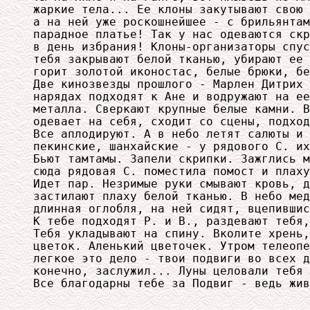
жаркие тела... Ее клоны закутывают свою 
а на ней уже роскошнейшее - с брильянтам
парадное платье! Так у нас одеваются скр
в день избрания! Клоны-организаторы спус
тебя закрывают белой тканью, убирают ее 
горит золотой иконостас, белые брюки, бе
Две кинозвезды прошлого - Марлен Дитрих 
нарядах подходят к Ане и водружают на ее
металла. Сверкают крупные белые камни. В
одевает на себя, сходит со сцены, подход
Все аплодируют. А в небо летят салюты и 
пекинские, шанхайские - у рядового С. их
Бьют тамтамы. Запели скрипки. Зажглись м
сюда рядовая С. поместила помост и плаху
Идет пар. Незримые руки смывают кровь, д
застилают плаху белой тканью. В небо мед
длинная оглобля, на ней сидят, вцепившис
К тебе подходят Р. и В., раздевают тебя,
Тебя укладывают на спину. Вколите хрень,
цветок. Аленький цветочек. Утром телеопе
легкое это дело - твои подвиги во всех д
конечно, заслужил... Луны целовали тебя 
Все благодарны тебе за Подвиг - ведь жив