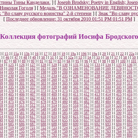
истины Тины Канделаки.
]
[
Joseph Brodsky: Poetry in English; Jos
 Николая Гоголя
]
[
Медаль "В ОЗНАМЕНОВАНИЕ ДЕВЯНОС
 "Во славу русского воинства" 2-й степени
]
[
Знак "Во славу ру
[
Последнее обновление:
31 октября 2010 01:51 PM 01:51 PM
]
Коллекция фотографий Иосифа Бродског
]
[
15
]
[
15a
]
[
15b
]
[
16
]
[
17
]
[
18
]
[
19
]
[
19а
]
[
19б
]
[
19в
]
[
20
]
[
21
]
[
22
]
[
22a
]
5
]
[
46
]
[
47
]
[
48
]
[
49
]
[
50
]
[
51
]
[
52
]
[
52а
]
[
53
]
[
54
]
[
55
]
[
56
]
[
57
]
[
58
]
[
59
]
]
[
87
]
[
88
]
[
89
]
[
90
]
[
91
]
[
92
]
[
93
]
[
94
]
[
95
]
[
96
]
[
97
]
[
98
]
[
99
]
[
100
]
[
101
24
]
[
125
]
[
126
]
[
127
]
[
128
]
[
129
]
[
130
]
[
131
]
[
132
]
[
133
]
[
134
]
[
135
]
[
136
]
[
59
]
[
160
]
[
161
]
[
162
]
[
163
]
[
164
]
[
165
]
[
166
]
[
167
]
[
168
]
[
169
]
[
170
]
[
171
]
[
94
]
[
195
]
[
196
]
[
197
]
[
198
]
[
199
]
[
200
]
[
201
]
[
202
]
[
203
]
[
204
]
[
205
]
[
206
]
[
29
]
[
230
]
[
231
]
[
232
]
[
233
]
[
234
]
[
235
]
[
236
]
[
237
]
[
238
]
[
239
]
[
240
]
[
241
]
[
64
]
[
265
]
[
266
]
[
267
]
[
268
]
[
269
]
[
270
]
[
271
]
[
272
]
[
273
]
[
274
]
[
275
]
[
276
]
[
99
]
[
300
]
[
301
]
[
302
]
[
303
]
[
304
]
[
305
]
[
306
]
[
307
]
[
308
]
[
309
]
[
310
]
[
311
]
[
34
]
[
335
]
[
336
]
[
337
]
[
338
]
[
339
]
[
340
]
[
341
]
[
342
]
[
343
]
[
344
]
[
345
]
[
346
]
[
69
]
[
370
]
[
371
]
[
372
]
[
373
]
[
374
]
[
375
]
[
376
]
[
377
]
[
378
]
[
379
]
[
380
]
[
381
]
[
04
]
[
405
]
[
406
]
[
407
]
[
408
]
[
409
]
[
410
]
[
411
]
[
412
]
[
413
]
[
414
]
[
415
]
[
416
]
[
39
]
[
440
]
[
441
]
[
442
]
[
443
]
[
444
]
[
445
]
[
446
]
[
447
]
[
448
]
[
449
]
[
450
]
[
451
]
[
74
]
[
475
]
[
476
]
[
477
]
[
478
]
[
479
]
[
480
]
[
481
]
[
482
]
[
483
]
[
484
]
[
485
]
[
486
]
[
09
]
[
510
]
[
511
]
[
512
]
[
513
]
[
514
]
[
515
]
[
516
]
[
517
]
[
518
]
[
519
]
[
520
]
[
521
]
[
44
]
[
545
]
[
546
]
[
547
]
[
548
]
[
549
]
[
550
]
[
551
]
[
552
]
[
553
]
[
554
]
[
555
]
[
556
]
[
79
]
[
580
]
[
581
]
[
582
]
[
583
]
[
584
]
[
585
]
[
586
]
[
587
]
[
588
]
[
589
]
[
590
]
[
591
]
[
14
]
[
615
]
[
616
]
[
617
]
[
618
]
[
619
]
[
620
]
[
621
]
[
622
]
[
623
]
[
624
]
[
625
]
[
626
]
[
49
]
[
650
]
[
651
]
[
652
]
[
653
]
[
654
]
[
655
]
[
656
]
[
657
]
[
658
]
[
659
]
[
660
]
[
661
]
[
84
]
[
685
]
[
686
]
[
687
]
[
688
]
[
688
]
[
689
]
[
690
]
[
691
]
[
692
]
[
693
]
[
694
]
[
695
]
[
18
]
[
719
]
[
720
]
[
721
]
[
722
]
[
723
]
[
724
]
[
725
]
[
726
]
[
727
]
[
728
]
[
729
]
[
730
]
[
53
]
[
754
]
[
755
]
[
756
]
[
757
]
[
758
]
[
759
]
[
760
]
[
761
]
[
762
]
[
763
]
[
764
]
[
765
]
[
88
]
[
789
]
[
790
]
[
791
]
[
792
]
[
793
]
[
794
]
[
795
]
[
796
]
[
797
]
[
798
]
[
799
]
[
800
]
[