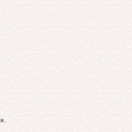




Н.
