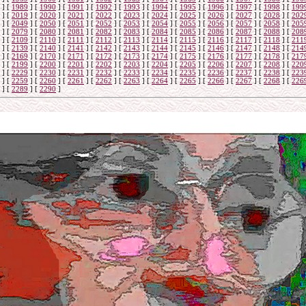
]
[
1989
]
[
1990
]
[
1991
]
[
1992
]
[
1993
]
[
1994
]
[
1995
]
[
1996
]
[
1997
]
[
1998
]
[
199
]
[
2019
]
[
2020
]
[
2021
]
[
2022
]
[
2023
]
[
2024
]
[
2025
]
[
2026
]
[
2027
]
[
2028
]
[
202
]
[
2049
]
[
2050
]
[
2051
]
[
2052
]
[
2053
]
[
2054
]
[
2055
]
[
2056
]
[
2057
]
[
2058
]
[
205
]
[
2079
]
[
2080
]
[
2081
]
[
2082
]
[
2083
]
[
2084
]
[
2085
]
[
2086
]
[
2087
]
[
2088
]
[
208
]
[
2109
]
[
2110
]
[
2111
]
[
2112
]
[
2113
]
[
2114
]
[
2115
]
[
2116
]
[
2117
]
[
2118
]
[
211
]
[
2139
]
[
2140
]
[
2141
]
[
2142
]
[
2143
]
[
2144
]
[
2145
]
[
2146
]
[
2147
]
[
2148
]
[
214
]
[
2169
]
[
2170
]
[
2171
]
[
2172
]
[
2173
]
[
2174
]
[
2175
]
[
2176
]
[
2177
]
[
2178
]
[
217
]
[
2199
]
[
2200
]
[
2201
]
[
2202
]
[
2203
]
[
2204
]
[
2205
]
[
2206
]
[
2207
]
[
2208
]
[
220
]
[
2229
]
[
2230
]
[
2231
]
[
2232
]
[
2233
]
[
2234
]
[
2235
]
[
2236
]
[
2237
]
[
2238
]
[
223
]
[
2259
]
[
2260
]
[
2261
]
[
2262
]
[
2263
]
[
2264
]
[
2265
]
[
2266
]
[
2267
]
[
2268
]
[
226
]
[
2289
]
[
2290
]