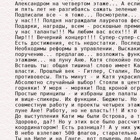
Александром на четвертом этаже... А если
и пять лет не разгибаясь сажать зеленые 
Подписали все - я тоже... Посмотрели... 
у нас!!! Полдня награждали лауреатов фес
Подарки, награды, всем - роскошные преми
у нас таланты!!! Мы любим вас всех!!! И 
Пир!!! Вечерний концерт!!! Супер-супер-с
Есть достижения, есть недостатки. Послед
Необходимы реформы в управлении. Выскаки
поручению... предлагаю... возложить функ
этажами... на луну Аню. Катя спокойно по
Встаешь ты: общая тишина! слово имеет Ка
власти. Прошлый век - Гитлер, Сталин, По
противовесы. Пять минут - и Катя украсил
Абсолютно случайный выбор! Стояли в цент
горняки! У моря - моряки! Под кроной огр
Простые принципы - и избраны две палаты 
и вице-спикеры. Их функции. Бюджеты. Но 
совместную работу и проекты четырех этаж
луне Ане! Работу, но не власть!!! И кто 
До выступления Кати мы были Острова, а т
Здорово, да?! Но у этих все было рассчит
координатором! Есть разница?! А у них уж
В небо взлетают 500 флагов, старательно 
Ты на Ниле и на Ганге, вот плывешь по Ам