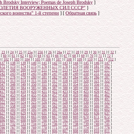
eph Brodsky Interview; Poemas de Joseph Brodsky
]
ТОЛЕТИЯ ВООРУЖЕННЫХ СИЛ СССР"
]
сского воинства" 1-й степени
]
[
Обратная связь
]
о
[
23
]
[
24
]
[
25
]
[
25а
]
[
25б
]
[
26
]
[
26a
]
[
27
]
[
28
]
[
29
]
[
30
]
[
31
]
[
32
]
[
60
]
[
61
]
[
62
]
[
63
]
[
64
]
[
65
]
[
66
]
[
67
]
[
68
]
[
69
]
[
70
]
[
71
]
[
72
]
]
[
102
]
[
103
]
[
104
]
[
105
]
[
106
]
[
107
]
[
108
]
[
109
]
[
110
]
[
111
]
[
112
]
137
]
[
138
]
[
139
]
[
140
]
[
141
]
[
142
]
[
143
]
[
144
]
[
145
]
[
146
]
[
147
]
172
]
[
173
]
[
174
]
[
175
]
[
176
]
[
177
]
[
178
]
[
179
]
[
180
]
[
181
]
[
182
]
207
]
[
208
]
[
209
]
[
210
]
[
211
]
[
212
]
[
213
]
[
214
]
[
215
]
[
216
]
[
217
]
242
]
[
243
]
[
244
]
[
245
]
[
246
]
[
247
]
[
248
]
[
249
]
[
250
]
[
251
]
[
252
]
277
]
[
278
]
[
279
]
[
280
]
[
281
]
[
282
]
[
283
]
[
284
]
[
285
]
[
286
]
[
287
]
312
]
[
313
]
[
314
]
[
315
]
[
316
]
[
317
]
[
318
]
[
319
]
[
320
]
[
321
]
[
322
]
347
]
[
348
]
[
349
]
[
350
]
[
351
]
[
352
]
[
353
]
[
354
]
[
355
]
[
356
]
[
357
]
382
]
[
383
]
[
384
]
[
385
]
[
386
]
[
387
]
[
388
]
[
389
]
[
390
]
[
391
]
[
392
]
417
]
[
418
]
[
419
]
[
420
]
[
421
]
[
422
]
[
423
]
[
424
]
[
425
]
[
426
]
[
427
]
452
]
[
453
]
[
454
]
[
455
]
[
456
]
[
457
]
[
458
]
[
459
]
[
460
]
[
461
]
[
462
]
487
]
[
488
]
[
489
]
[
490
]
[
491
]
[
492
]
[
493
]
[
494
]
[
495
]
[
496
]
[
497
]
522
]
[
523
]
[
524
]
[
525
]
[
526
]
[
527
]
[
528
]
[
529
]
[
530
]
[
531
]
[
532
]
557
]
[
558
]
[
559
]
[
560
]
[
561
]
[
562
]
[
563
]
[
564
]
[
565
]
[
566
]
[
567
]
592
]
[
593
]
[
594
]
[
595
]
[
596
]
[
597
]
[
598
]
[
599
]
[
600
]
[
601
]
[
602
]
627
]
[
628
]
[
629
]
[
630
]
[
631
]
[
632
]
[
633
]
[
634
]
[
635
]
[
636
]
[
637
]
662
]
[
663
]
[
664
]
[
665
]
[
666
]
[
667
]
[
668
]
[
669
]
[
670
]
[
671
]
[
672
]
696
]
[
697
]
[
698
]
[
699
]
[
700
]
[
701
]
[
702
]
[
703
]
[
704
]
[
705
]
[
706
]
731
]
[
732
]
[
733
]
[
734
]
[
735
]
[
736
]
[
737
]
[
738
]
[
739
]
[
740
]
[
741
]
766
]
[
767
]
[
768
]
[
769
]
[
770
]
[
771
]
[
772
]
[
773
]
[
774
]
[
775
]
[
776
]
801
]
[
802
]
[
803
]
[
804
]
[
805
]
[
806
]
[
807
]
[
808
]
[
809
]
[
810
]
[
811
]