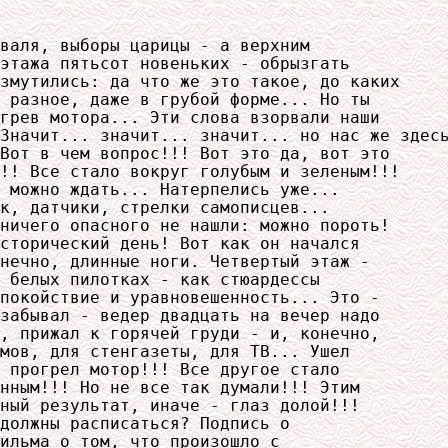
валя, выборы царицы - а верхним

этажа пятьсот новеньких - обрызгать

змутились: да что же это такое, до каких

 разное, даже в грубой форме... Но ты

грев мотора... Эти слова взорвали наши

Значит... значит... значит... но нас же здесь
Вот в чем вопрос!!! Вот это да, вот это

!! Все стало вокруг голубым и зеленым!!!

 можно ждать... Натерпелись уже...

к, датчики, стрелки самописцев...

ничего опасного не нашли: можно пороть!

сторический день! Вот как он начался

нечно, длинные ноги. Четвертый этаж -

 белых пилотках - как стюардессы

покойствие и уравновешенность... Это -

забывал - ведер двадцать на вечер надо

, прижал к горячей груди - и, конечно,

мов, для стенгазеты, для ТВ... Ушел

 прогрел мотор!!! Все другое стало

нным!!! Но не все так думали!!! Этим

ный результат, иначе - глаз долой!!!

должны расписаться? Подпись о

ильма о том, что произошло с
