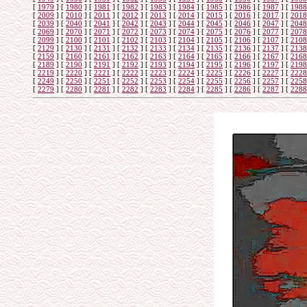
[
1979
]
[
1980
]
[
1981
]
[
1982
]
[
1983
]
[
1984
]
[
1985
]
[
1986
]
[
1987
]
[
1988
[
2009
]
[
2010
]
[
2011
]
[
2012
]
[
2013
]
[
2014
]
[
2015
]
[
2016
]
[
2017
]
[
2018
[
2039
]
[
2040
]
[
2041
]
[
2042
]
[
2043
]
[
2044
]
[
2045
]
[
2046
]
[
2047
]
[
2048
[
2069
]
[
2070
]
[
2071
]
[
2072
]
[
2073
]
[
2074
]
[
2075
]
[
2076
]
[
2077
]
[
2078
[
2099
]
[
2100
]
[
2101
]
[
2102
]
[
2103
]
[
2104
]
[
2105
]
[
2106
]
[
2107
]
[
2108
[
2129
]
[
2130
]
[
2131
]
[
2132
]
[
2133
]
[
2134
]
[
2135
]
[
2136
]
[
2137
]
[
2138
[
2159
]
[
2160
]
[
2161
]
[
2162
]
[
2163
]
[
2164
]
[
2165
]
[
2166
]
[
2167
]
[
2168
[
2189
]
[
2190
]
[
2191
]
[
2192
]
[
2193
]
[
2194
]
[
2195
]
[
2196
]
[
2197
]
[
2198
[
2219
]
[
2220
]
[
2221
]
[
2222
]
[
2223
]
[
2224
]
[
2225
]
[
2226
]
[
2227
]
[
2228
[
2249
]
[
2250
]
[
2251
]
[
2252
]
[
2253
]
[
2254
]
[
2255
]
[
2256
]
[
2257
]
[
2258
[
2279
]
[
2280
]
[
2281
]
[
2282
]
[
2283
]
[
2284
]
[
2285
]
[
2286
]
[
2287
]
[
2288