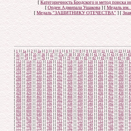
[
Категоричность Бродского и метод поиска 
[
Орден Адмирала Ушакова
]
[
Медаль им.
[
Медаль "ЗАЩИТНИКУ ОТЕЧЕСТВА"
]
[
Знак
[
1
]
[
1а
]
[
2
]
[
2а
]
[
3
]
[
4
]
[
5
]
[
6
]
[
7
]
[
8
]
[
9
]
[
10
]
[
11
]
[
12
]
[
13
]
[
14
[
33
]
[
34
]
[
35
]
[
36
]
[
37
]
[
37а
]
[
38
]
[
39
]
[
40
]
[
41
]
[
42
]
[
43
]
[
44
]
[
4
[
73
]
[
74
]
[
75
]
[
76
]
[
77
]
[
78
]
[
79
]
[
80
]
[
81
]
[
82
]
[
83
]
[
84
]
[
85
]
[
86
[
113
]
[
114
]
[
115
]
[
116
]
[
117
]
[
118
]
[
119
]
[
120
]
[
121
]
[
122
]
[
123
]
[
1
[
148
]
[
149
]
[
150
]
[
151
]
[
152
]
[
153
]
[
154
]
[
155
]
[
156
]
[
157
]
[
158
]
[
1
[
183
]
[
184
]
[
185
]
[
186
]
[
187
]
[
188
]
[
189
]
[
190
]
[
191
]
[
192
]
[
193
]
[
1
[
218
]
[
219
]
[
220
]
[
221
]
[
222
]
[
223
]
[
224
]
[
225
]
[
226
]
[
227
]
[
228
]
[
2
[
253
]
[
254
]
[
255
]
[
256
]
[
257
]
[
258
]
[
259
]
[
260
]
[
261
]
[
262
]
[
263
]
[
2
[
288
]
[
289
]
[
290
]
[
291
]
[
292
]
[
293
]
[
294
]
[
295
]
[
296
]
[
297
]
[
298
]
[
2
[
323
]
[
324
]
[
325
]
[
326
]
[
327
]
[
328
]
[
329
]
[
330
]
[
331
]
[
332
]
[
333
]
[
3
[
358
]
[
359
]
[
360
]
[
361
]
[
362
]
[
363
]
[
364
]
[
365
]
[
366
]
[
367
]
[
368
]
[
3
[
393
]
[
394
]
[
395
]
[
396
]
[
397
]
[
398
]
[
399
]
[
400
]
[
401
]
[
402
]
[
403
]
[
4
[
428
]
[
429
]
[
430
]
[
431
]
[
432
]
[
433
]
[
434
]
[
435
]
[
436
]
[
437
]
[
438
]
[
4
[
463
]
[
464
]
[
465
]
[
466
]
[
467
]
[
468
]
[
469
]
[
470
]
[
471
]
[
472
]
[
473
]
[
4
[
498
]
[
499
]
[
500
]
[
501
]
[
502
]
[
503
]
[
504
]
[
505
]
[
506
]
[
507
]
[
508
]
[
5
[
533
]
[
534
]
[
535
]
[
536
]
[
537
]
[
538
]
[
539
]
[
540
]
[
541
]
[
542
]
[
543
]
[
5
[
568
]
[
569
]
[
570
]
[
571
]
[
572
]
[
573
]
[
574
]
[
575
]
[
576
]
[
577
]
[
578
]
[
5
[
603
]
[
604
]
[
605
]
[
606
]
[
607
]
[
608
]
[
609
]
[
610
]
[
611
]
[
612
]
[
613
]
[
6
[
638
]
[
639
]
[
640
]
[
641
]
[
642
]
[
643
]
[
644
]
[
645
]
[
646
]
[
647
]
[
648
]
[
6
[
673
]
[
674
]
[
675
]
[
676
]
[
677
]
[
678
]
[
679
]
[
680
]
[
681
]
[
682
]
[
683
]
[
6
[
707
]
[
708
]
[
709
]
[
710
]
[
711
]
[
712
]
[
713
]
[
714
]
[
715
]
[
716
]
[
717
]
[
7
[
742
]
[
743
]
[
744
]
[
745
]
[
746
]
[
747
]
[
748
]
[
749
]
[
750
]
[
751
]
[
752
]
[
7
[
777
]
[
778
]
[
779
]
[
780
]
[
781
]
[
782
]
[
783
]
[
784
]
[
785
]
[
786
]
[
787
]
[
7