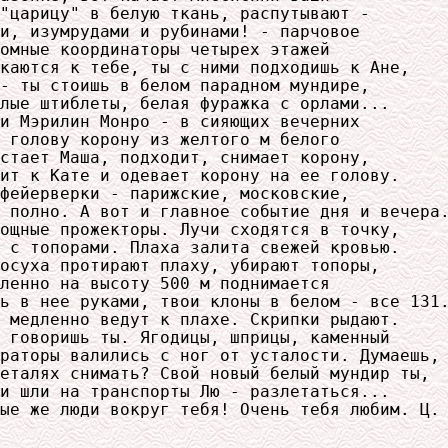
"царицу" в белую ткань, распутывают -

и, изумрудами и рубинами! - парчовое

омные координаторы четырех этажей

каются к тебе, ты с ними подходишь к Ане,

- ты стоишь в белом парадном мундире,

лые штиблеты, белая фуражка с орлами...

и Мэрилин Монро - в сияющих вечерних

 голову корону из желтого м белого

стает Маша, подходит, снимает корону,

ит к Кате и одевает корону на ее голову.

фейерверки - парижские, московские,

 полно. А вот и главное событие дня и вечера.
ощные прожекторы. Лучи сходятся в точку,

 с топорами. Плаха залита свежей кровью.

осуха протирают плаху, убирают топоры,

ленно на высоту 500 м поднимается

ь в нее руками, твои клоны в белом - все 131.
 медленно ведут к плахе. Скрипки рыдают.

 говоришь ты. Ягодицы, шприцы, каменный

раторы валились с ног от усталости. Думаешь,

еталях снимать? Свой новый белый мундир ты,

и шли на транспорты Лю - разлетаться...

ые же люди вокруг тебя! Очень тебя любим. Ц. 