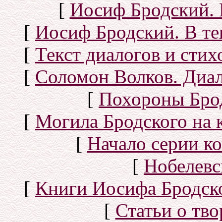
[
Иосиф Бродский. 
[
Иосиф Бродский. В те
[
Текст диалогов и сти
[
Соломон Волков. Диал
[
Похороны Бро
[
Могила Бродского на 
[
Начало серии к
[
Нобелевс
[
Книги Иосифа Бродског
[
Статьи о тво