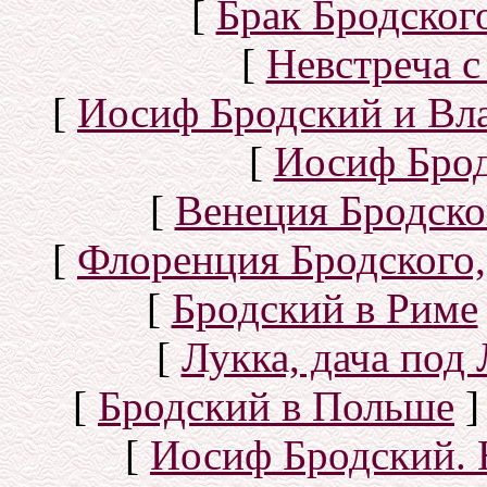
[
Брак Бродског
[
Невстреча с
[
Иосиф Бродский и Вл
[
Иосиф Брод
[
Венеция Бродско
[
Флоренция Бродского,
[
Бродский в Риме
[
Лукка, дача под
[
Бродский в Польше
]
[
Иосиф Бродский. 