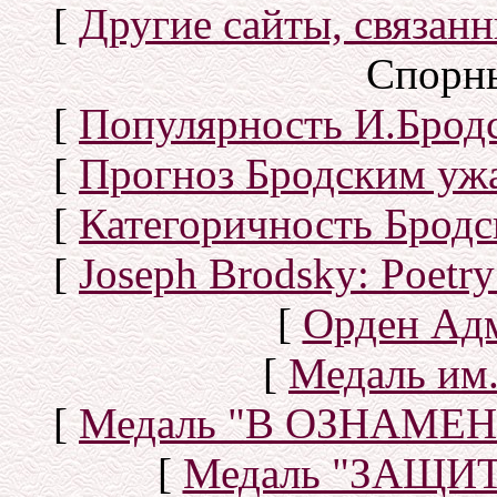
[
Другие сайты, связан
Спорн
[
Популярность И.Бродс
[
Прогноз Бродским уж
[
Категоричность Бродс
[
Joseph Brodsky: Poetry
[
Орден Ад
[
Медаль им.
[
Медаль "В ОЗНАМ
[
Медаль "ЗАЩИ