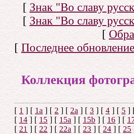
[
Знак "Во славу русск
[
Знак "Во славу русск
[
Обра
[
Последнее обновлени
Коллекция фотогр
[
1
]
[
1а
]
[
2
]
[
2а
]
[
3
]
[
4
]
[
5
]
[
14
]
[
15
]
[
15a
]
[
15b
]
[
16
]
[
1
[
21
]
[
22
]
[
22a
]
[
23
]
[
24
]
[
25