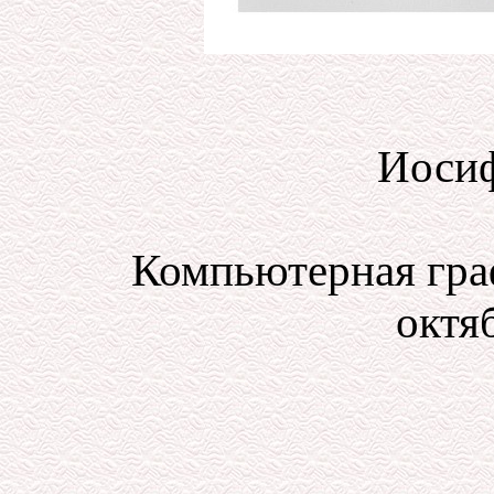
Иосиф
Компьютерная гра
октяб