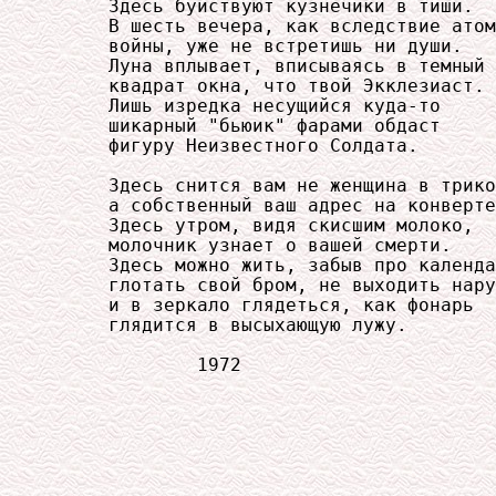
     Здесь буйствуют кузнечики в тиши.

     В шесть вечера, как вследствие атом
     войны, уже не встретишь ни души.

     Луна вплывает, вписываясь в темный

     квадрат окна, что твой Экклезиаст.

     Лишь изредка несущийся куда-то

     шикарный "бьюик" фарами обдаст

     фигуру Неизвестного Солдата.

     Здесь снится вам не женщина в трико
     а собственный ваш адрес на конверте
     Здесь утром, видя скисшим молоко,

     молочник узнает о вашей смерти.

     Здесь можно жить, забыв про календа
     глотать свой бром, не выходить нару
     и в зеркало глядеться, как фонарь

     глядится в высыхающую лужу.

             1972
