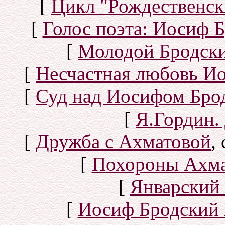
[
Цикл "Рождественск
[
Голос поэта: Иосиф Б
[
Молодой Бродск
[
Несчастная любовь И
[
Суд над Иосифом Бро
[
Я.Гордин.
[
Дружба с Ахматовой
,
[
Похороны Ахма
[
Январский 
[
Иосиф Бродский 