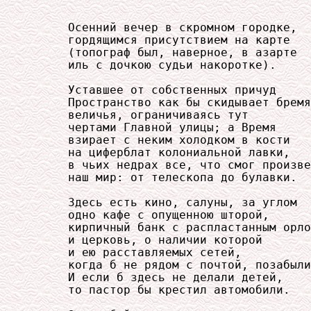
     Осенний вечер в скромном городке,

     гордящимся присутствием на карте

     (топограф был, наверное, в азарте

     иль с дочкою судьи накоротке).

     Уставшее от собственных причуд

     Пространство как бы скидывает бремя

     величья, ограничиваясь тут

     чертами Главной улицы; а Время

     взирает с неким холодком в кости

     на циферблат колониальной лавки,

     в чьих недрах все, что смог произве
     наш мир: от телескопа до булавки.

     Здесь есть кино, салуны, за углом

     одно кафе с опущенною шторой,

     кирпичный банк с распластанным орло
     и церковь, о наличии которой

     и ею расставляемых сетей,

     когда б не рядом с почтой, позабыли
     И если б здесь не делали детей,

     то пастор бы крестил автомобили.
