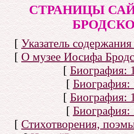
СТРАНИЦЫ САЙ
БРОДСКОГ
[
Указатель содержания 
[
О музее Иосифа Бродс
[
Биография: 1
[
Биография: 
[
Биография: 1
[
Биография: 
[
Стихотворения, поэмы