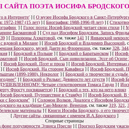
 САЙТА ПОЭТА ИОСИФА БРОДСКОГО (1
о в Интернете'
]
[
О музее Иосифа Бродского в Санкт-Петербург
: 1972-1987 (15 лет)
]
[
Биография: 1988-1996 (8 лет)
]
[
Стихотвор
ографии
]
[
Голос поэта: Иосиф Бродский читает свои стихи
]
[
М
Марине Басмановой
]
[
Суд над Иосифом Бродским. Запись Фриды
539
]
[
Похороны Ахматовой
, см. также
141
]
[
Январский некролог
 с вдовой в Милане
]
[
Иосиф Бродский и Владимир Высоцкий
, 
енция Бродского, музей Данте во Флоренции
, см. также
328
,
344
окия
]
[
Бродский в Польше
]
[
Бродский о Баратынском
]
[
Иосиф 
хматовой
]
[
Иосиф Бродский. Сын цивилизации. Эссе об Осипе
[
Иосиф Бродский. Поэт и проза
]
[
Иосиф Бродский. Интервью 
]
[
Иосиф Бродский. На стороне Кавафиса
]
[
Иосиф Бродский. П
ьштам (1899-1980). Некролог
]
[
Бродский о творчестве и судьб
огоднее"
]
[
Бродский о Рильке: Девяносто лет спустя
]
[
Иосиф Бр
УШЕВЛЕННОМУ: Четыре стихотворения Томаса Гарди
]
[
Иос
берту Фросту посвящается)
]
[
Бродский о тех, кто на него влиял
Иосиф Бродский. Путешествие в Стамбул
]
[
Иосиф Бродский. В 
ки с Бродским"
]
[
Соломон Волков. Диалоги с Иосифом Бродским
одского на кладбище Сан-Микеле, Венеция
, см. также
319
,
321
,
белевские материалы
]
[
Книги Иосифа Бродского, о его творчест
[
Другие сайты, связаннные с именем И.А.Бродского
]
Спорные страницы
а фоне популярности Элвиса Пресли
]
[
Прогноз Бродским ужасн