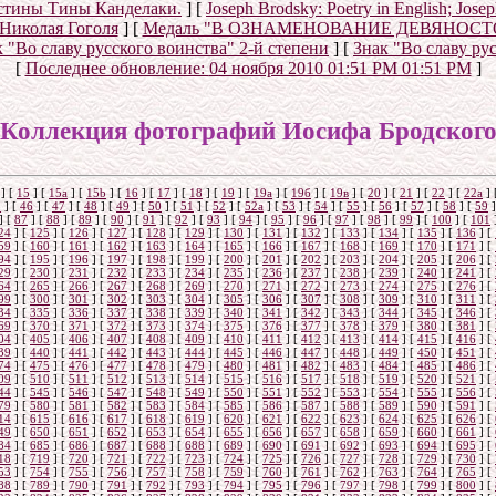
истины Тины Канделаки.
]
[
Joseph Brodsky: Poetry in English; Jos
 Николая Гоголя
]
[
Медаль "В ОЗНАМЕНОВАНИЕ ДЕВЯНОС
 "Во славу русского воинства" 2-й степени
]
[
Знак "Во славу ру
[
Последнее обновление:
04 ноября 2010 01:51 PM 01:51 PM
]
Коллекция фотографий Иосифа Бродског
]
[
15
]
[
15a
]
[
15b
]
[
16
]
[
17
]
[
18
]
[
19
]
[
19а
]
[
19б
]
[
19в
]
[
20
]
[
21
]
[
22
]
[
22a
]
5
]
[
46
]
[
47
]
[
48
]
[
49
]
[
50
]
[
51
]
[
52
]
[
52а
]
[
53
]
[
54
]
[
55
]
[
56
]
[
57
]
[
58
]
[
59
]
]
[
87
]
[
88
]
[
89
]
[
90
]
[
91
]
[
92
]
[
93
]
[
94
]
[
95
]
[
96
]
[
97
]
[
98
]
[
99
]
[
100
]
[
101
24
]
[
125
]
[
126
]
[
127
]
[
128
]
[
129
]
[
130
]
[
131
]
[
132
]
[
133
]
[
134
]
[
135
]
[
136
]
[
59
]
[
160
]
[
161
]
[
162
]
[
163
]
[
164
]
[
165
]
[
166
]
[
167
]
[
168
]
[
169
]
[
170
]
[
171
]
[
94
]
[
195
]
[
196
]
[
197
]
[
198
]
[
199
]
[
200
]
[
201
]
[
202
]
[
203
]
[
204
]
[
205
]
[
206
]
[
29
]
[
230
]
[
231
]
[
232
]
[
233
]
[
234
]
[
235
]
[
236
]
[
237
]
[
238
]
[
239
]
[
240
]
[
241
]
[
64
]
[
265
]
[
266
]
[
267
]
[
268
]
[
269
]
[
270
]
[
271
]
[
272
]
[
273
]
[
274
]
[
275
]
[
276
]
[
99
]
[
300
]
[
301
]
[
302
]
[
303
]
[
304
]
[
305
]
[
306
]
[
307
]
[
308
]
[
309
]
[
310
]
[
311
]
[
34
]
[
335
]
[
336
]
[
337
]
[
338
]
[
339
]
[
340
]
[
341
]
[
342
]
[
343
]
[
344
]
[
345
]
[
346
]
[
69
]
[
370
]
[
371
]
[
372
]
[
373
]
[
374
]
[
375
]
[
376
]
[
377
]
[
378
]
[
379
]
[
380
]
[
381
]
[
04
]
[
405
]
[
406
]
[
407
]
[
408
]
[
409
]
[
410
]
[
411
]
[
412
]
[
413
]
[
414
]
[
415
]
[
416
]
[
39
]
[
440
]
[
441
]
[
442
]
[
443
]
[
444
]
[
445
]
[
446
]
[
447
]
[
448
]
[
449
]
[
450
]
[
451
]
[
74
]
[
475
]
[
476
]
[
477
]
[
478
]
[
479
]
[
480
]
[
481
]
[
482
]
[
483
]
[
484
]
[
485
]
[
486
]
[
09
]
[
510
]
[
511
]
[
512
]
[
513
]
[
514
]
[
515
]
[
516
]
[
517
]
[
518
]
[
519
]
[
520
]
[
521
]
[
44
]
[
545
]
[
546
]
[
547
]
[
548
]
[
549
]
[
550
]
[
551
]
[
552
]
[
553
]
[
554
]
[
555
]
[
556
]
[
79
]
[
580
]
[
581
]
[
582
]
[
583
]
[
584
]
[
585
]
[
586
]
[
587
]
[
588
]
[
589
]
[
590
]
[
591
]
[
14
]
[
615
]
[
616
]
[
617
]
[
618
]
[
619
]
[
620
]
[
621
]
[
622
]
[
623
]
[
624
]
[
625
]
[
626
]
[
49
]
[
650
]
[
651
]
[
652
]
[
653
]
[
654
]
[
655
]
[
656
]
[
657
]
[
658
]
[
659
]
[
660
]
[
661
]
[
84
]
[
685
]
[
686
]
[
687
]
[
688
]
[
688
]
[
689
]
[
690
]
[
691
]
[
692
]
[
693
]
[
694
]
[
695
]
[
18
]
[
719
]
[
720
]
[
721
]
[
722
]
[
723
]
[
724
]
[
725
]
[
726
]
[
727
]
[
728
]
[
729
]
[
730
]
[
53
]
[
754
]
[
755
]
[
756
]
[
757
]
[
758
]
[
759
]
[
760
]
[
761
]
[
762
]
[
763
]
[
764
]
[
765
]
[
88
]
[
789
]
[
790
]
[
791
]
[
792
]
[
793
]
[
794
]
[
795
]
[
796
]
[
797
]
[
798
]
[
799
]
[
800
]
[