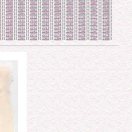
9
]
[
2000
]
[
2001
]
[
2002
]
[
2003
]
[
2004
]
[
2005
]
[
2006
]
[
2007
]
[
2008
]
9
]
[
2030
]
[
2031
]
[
2032
]
[
2033
]
[
2034
]
[
2035
]
[
2036
]
[
2037
]
[
2038
]
9
]
[
2060
]
[
2061
]
[
2062
]
[
2063
]
[
2064
]
[
2065
]
[
2066
]
[
2067
]
[
2068
]
9
]
[
2090
]
[
2091
]
[
2092
]
[
2093
]
[
2094
]
[
2095
]
[
2096
]
[
2097
]
[
2098
]
9
]
[
2120
]
[
2121
]
[
2122
]
[
2123
]
[
2124
]
[
2125
]
[
2126
]
[
2127
]
[
2128
]
9
]
[
2150
]
[
2151
]
[
2152
]
[
2153
]
[
2154
]
[
2155
]
[
2156
]
[
2157
]
[
2158
]
9
]
[
2180
]
[
2181
]
[
2182
]
[
2183
]
[
2184
]
[
2185
]
[
2186
]
[
2187
]
[
2188
]
9
]
[
2210
]
[
2211
]
[
2212
]
[
2213
]
[
2214
]
[
2215
]
[
2216
]
[
2217
]
[
2218
]
9
]
[
2240
]
[
2241
]
[
2242
]
[
2243
]
[
2244
]
[
2245
]
[
2246
]
[
2247
]
[
2248
]
9
]
[
2270
]
[
2271
]
[
2272
]
[
2273
]
[
2274
]
[
2275
]
[
2276
]
[
2277
]
[
2278
]
9
]
[
2300
]
[
2301
]
[
2302
]
[
2303
]
[
2304
]
[
2305
]
[
2306
]
[
2307
]
[
2308
]