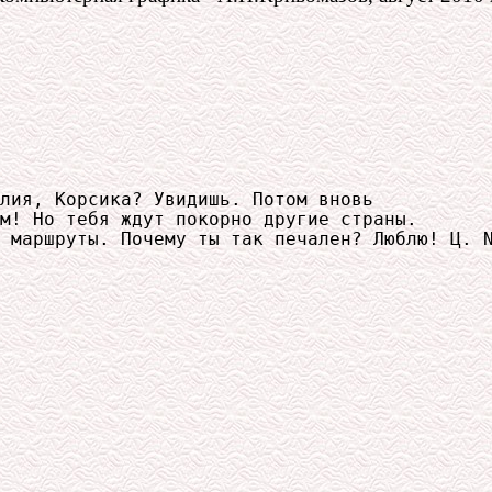
лия, Корсика? Увидишь. Потом вновь

м! Но тебя ждут покорно другие страны.

 маршруты. Почему ты так печален? Люблю! Ц. N