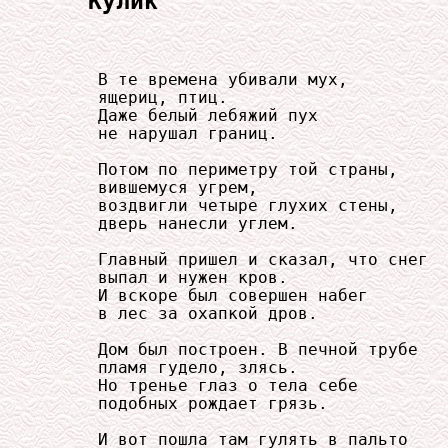
Кулик
     В те времена убивали мух,

     ящериц, птиц.

     Даже белый лебяжий пух

     не нарушал границ.

     Потом по периметру той страны,

     вившемуся угрем,

     воздвигли четыре глухих стены,

     дверь нанесли углем.

     Главный пришел и сказал, что снег

     выпал и нужен кров.

     И вскоре был совершен набег

     в лес за охапкой дров.

     Дом был построен. В печной трубе

     пламя гудело, злясь.

     Но тренье глаз о тела себе

     подобных рождает грязь.

     И вот пошла там гулять в пальто
