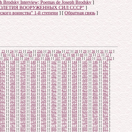
eph Brodsky Interview; Poemas de Joseph Brodsky
]
ТОЛЕТИЯ ВООРУЖЕННЫХ СИЛ СССР"
]
сского воинства" 1-й степени
]
[
Обратная связь
]
о
[
23
]
[
24
]
[
25
]
[
25а
]
[
25б
]
[
26
]
[
26a
]
[
27
]
[
28
]
[
29
]
[
30
]
[
31
]
[
32
]
[
60
]
[
61
]
[
62
]
[
63
]
[
64
]
[
65
]
[
66
]
[
67
]
[
68
]
[
69
]
[
70
]
[
71
]
[
72
]
]
[
102
]
[
103
]
[
104
]
[
105
]
[
106
]
[
107
]
[
108
]
[
109
]
[
110
]
[
111
]
[
112
]
137
]
[
138
]
[
139
]
[
140
]
[
141
]
[
142
]
[
143
]
[
144
]
[
145
]
[
146
]
[
147
]
172
]
[
173
]
[
174
]
[
175
]
[
176
]
[
177
]
[
178
]
[
179
]
[
180
]
[
181
]
[
182
]
207
]
[
208
]
[
209
]
[
210
]
[
211
]
[
212
]
[
213
]
[
214
]
[
215
]
[
216
]
[
217
]
242
]
[
243
]
[
244
]
[
245
]
[
246
]
[
247
]
[
248
]
[
249
]
[
250
]
[
251
]
[
252
]
277
]
[
278
]
[
279
]
[
280
]
[
281
]
[
282
]
[
283
]
[
284
]
[
285
]
[
286
]
[
287
]
312
]
[
313
]
[
314
]
[
315
]
[
316
]
[
317
]
[
318
]
[
319
]
[
320
]
[
321
]
[
322
]
347
]
[
348
]
[
349
]
[
350
]
[
351
]
[
352
]
[
353
]
[
354
]
[
355
]
[
356
]
[
357
]
382
]
[
383
]
[
384
]
[
385
]
[
386
]
[
387
]
[
388
]
[
389
]
[
390
]
[
391
]
[
392
]
417
]
[
418
]
[
419
]
[
420
]
[
421
]
[
422
]
[
423
]
[
424
]
[
425
]
[
426
]
[
427
]
452
]
[
453
]
[
454
]
[
455
]
[
456
]
[
457
]
[
458
]
[
459
]
[
460
]
[
461
]
[
462
]
487
]
[
488
]
[
489
]
[
490
]
[
491
]
[
492
]
[
493
]
[
494
]
[
495
]
[
496
]
[
497
]
522
]
[
523
]
[
524
]
[
525
]
[
526
]
[
527
]
[
528
]
[
529
]
[
530
]
[
531
]
[
532
]
557
]
[
558
]
[
559
]
[
560
]
[
561
]
[
562
]
[
563
]
[
564
]
[
565
]
[
566
]
[
567
]
592
]
[
593
]
[
594
]
[
595
]
[
596
]
[
597
]
[
598
]
[
599
]
[
600
]
[
601
]
[
602
]
627
]
[
628
]
[
629
]
[
630
]
[
631
]
[
632
]
[
633
]
[
634
]
[
635
]
[
636
]
[
637
]
662
]
[
663
]
[
664
]
[
665
]
[
666
]
[
667
]
[
668
]
[
669
]
[
670
]
[
671
]
[
672
]
696
]
[
697
]
[
698
]
[
699
]
[
700
]
[
701
]
[
702
]
[
703
]
[
704
]
[
705
]
[
706
]
731
]
[
732
]
[
733
]
[
734
]
[
735
]
[
736
]
[
737
]
[
738
]
[
739
]
[
740
]
[
741
]
766
]
[
767
]
[
768
]
[
769
]
[
770
]
[
771
]
[
772
]
[
773
]
[
774
]
[
775
]
[
776
]
801
]
[
802
]
[
803
]
[
804
]
[
805
]
[
806
]
[
807
]
[
808
]
[
809
]
[
810
]
[
811
]