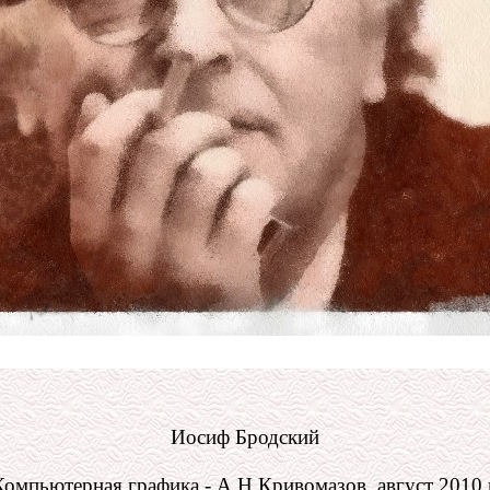
Иосиф Бродский
Компьютерная графика - А.Н.Кривомазов, август 2010 г