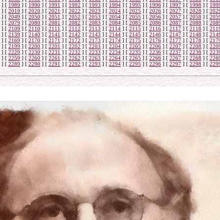
]
[
1989
]
[
1990
]
[
1991
]
[
1992
]
[
1993
]
[
1994
]
[
1995
]
[
1996
]
[
1997
]
[
1998
]
[
199
]
[
2019
]
[
2020
]
[
2021
]
[
2022
]
[
2023
]
[
2024
]
[
2025
]
[
2026
]
[
2027
]
[
2028
]
[
202
]
[
2049
]
[
2050
]
[
2051
]
[
2052
]
[
2053
]
[
2054
]
[
2055
]
[
2056
]
[
2057
]
[
2058
]
[
205
]
[
2079
]
[
2080
]
[
2081
]
[
2082
]
[
2083
]
[
2084
]
[
2085
]
[
2086
]
[
2087
]
[
2088
]
[
208
]
[
2109
]
[
2110
]
[
2111
]
[
2112
]
[
2113
]
[
2114
]
[
2115
]
[
2116
]
[
2117
]
[
2118
]
[
211
]
[
2139
]
[
2140
]
[
2141
]
[
2142
]
[
2143
]
[
2144
]
[
2145
]
[
2146
]
[
2147
]
[
2148
]
[
214
]
[
2169
]
[
2170
]
[
2171
]
[
2172
]
[
2173
]
[
2174
]
[
2175
]
[
2176
]
[
2177
]
[
2178
]
[
217
]
[
2199
]
[
2200
]
[
2201
]
[
2202
]
[
2203
]
[
2204
]
[
2205
]
[
2206
]
[
2207
]
[
2208
]
[
220
]
[
2229
]
[
2230
]
[
2231
]
[
2232
]
[
2233
]
[
2234
]
[
2235
]
[
2236
]
[
2237
]
[
2238
]
[
223
]
[
2259
]
[
2260
]
[
2261
]
[
2262
]
[
2263
]
[
2264
]
[
2265
]
[
2266
]
[
2267
]
[
2268
]
[
226
]
[
2289
]
[
2290
]
[
2291
]
[
2292
]
[
2293
]
[
2294
]
[
2295
]
[
2296
]
[
2297
]
[
2298
]
[
229