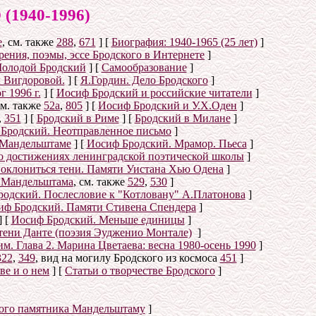
940-1996)
е
, см. также
288
,
671
]
[
Биография: 1940-1965 (25 лет)
]
ения, поэмы, эссе Бродского в Интернете
]
олодой Бродский
]
[
Самообразование
]
 Вигдоровой.
]
[
Я.Гордин. Дело Бродского
]
 1996 г.
]
[
Иосиф Бродский и российские читатели
]
см. также
52а
,
805
]
[
Иосиф Бродский и У.Х.Оден
]
,
351
]
[
Бродский в Риме
]
[
Бродский в Милане
]
Бродский. Неотправленное письмо
]
 Мандельштаме
]
[
Иосиф Бродский. Мрамор. Пьеса
]
о достижениях ленинградской поэтической школы
]
оклониться тени. Памяти Уистана Хью Одена
]
е Мандельштама
, см. также
529
,
530
]
одский. Послесловие к "Котловану" А.Платонова
]
иф Бродский. Памяти Стивена Спендера
]
]
[
Иосиф Бродский. Меньше единицы
]
тени Данте (поэзия Эудженио Монтале)
]
. Глава 2. Марина Цветаева: весна 1980-осень 1990
]
322
,
349
, вид на могилу Бродского из космоса
451
]
ве и о нем
]
[
Статьи о творчестве Бродского
]
ого памятника Мандельштаму
]