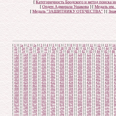
[
Категоричность Бродского и метод поиска 
[
Орден Адмирала Ушакова
]
[
Медаль им.
[
Медаль "ЗАЩИТНИКУ ОТЕЧЕСТВА"
]
[
Знак
[
1
]
[
1а
]
[
2
]
[
2а
]
[
3
]
[
4
]
[
5
]
[
6
]
[
7
]
[
8
]
[
9
]
[
10
]
[
11
]
[
12
]
[
13
]
[
14
[
33
]
[
34
]
[
35
]
[
36
]
[
37
]
[
37а
]
[
38
]
[
39
]
[
40
]
[
41
]
[
42
]
[
43
]
[
44
]
[
4
[
73
]
[
74
]
[
75
]
[
76
]
[
77
]
[
78
]
[
79
]
[
80
]
[
81
]
[
82
]
[
83
]
[
84
]
[
85
]
[
86
[
113
]
[
114
]
[
115
]
[
116
]
[
117
]
[
118
]
[
119
]
[
120
]
[
121
]
[
122
]
[
123
]
[
1
[
148
]
[
149
]
[
150
]
[
151
]
[
152
]
[
153
]
[
154
]
[
155
]
[
156
]
[
157
]
[
158
]
[
1
[
183
]
[
184
]
[
185
]
[
186
]
[
187
]
[
188
]
[
189
]
[
190
]
[
191
]
[
192
]
[
193
]
[
1
[
218
]
[
219
]
[
220
]
[
221
]
[
222
]
[
223
]
[
224
]
[
225
]
[
226
]
[
227
]
[
228
]
[
2
[
253
]
[
254
]
[
255
]
[
256
]
[
257
]
[
258
]
[
259
]
[
260
]
[
261
]
[
262
]
[
263
]
[
2
[
288
]
[
289
]
[
290
]
[
291
]
[
292
]
[
293
]
[
294
]
[
295
]
[
296
]
[
297
]
[
298
]
[
2
[
323
]
[
324
]
[
325
]
[
326
]
[
327
]
[
328
]
[
329
]
[
330
]
[
331
]
[
332
]
[
333
]
[
3
[
358
]
[
359
]
[
360
]
[
361
]
[
362
]
[
363
]
[
364
]
[
365
]
[
366
]
[
367
]
[
368
]
[
3
[
393
]
[
394
]
[
395
]
[
396
]
[
397
]
[
398
]
[
399
]
[
400
]
[
401
]
[
402
]
[
403
]
[
4
[
428
]
[
429
]
[
430
]
[
431
]
[
432
]
[
433
]
[
434
]
[
435
]
[
436
]
[
437
]
[
438
]
[
4
[
463
]
[
464
]
[
465
]
[
466
]
[
467
]
[
468
]
[
469
]
[
470
]
[
471
]
[
472
]
[
473
]
[
4
[
498
]
[
499
]
[
500
]
[
501
]
[
502
]
[
503
]
[
504
]
[
505
]
[
506
]
[
507
]
[
508
]
[
5
[
533
]
[
534
]
[
535
]
[
536
]
[
537
]
[
538
]
[
539
]
[
540
]
[
541
]
[
542
]
[
543
]
[
5
[
568
]
[
569
]
[
570
]
[
571
]
[
572
]
[
573
]
[
574
]
[
575
]
[
576
]
[
577
]
[
578
]
[
5
[
603
]
[
604
]
[
605
]
[
606
]
[
607
]
[
608
]
[
609
]
[
610
]
[
611
]
[
612
]
[
613
]
[
6
[
638
]
[
639
]
[
640
]
[
641
]
[
642
]
[
643
]
[
644
]
[
645
]
[
646
]
[
647
]
[
648
]
[
6
[
673
]
[
674
]
[
675
]
[
676
]
[
677
]
[
678
]
[
679
]
[
680
]
[
681
]
[
682
]
[
683
]
[
6
[
707
]
[
708
]
[
709
]
[
710
]
[
711
]
[
712
]
[
713
]
[
714
]
[
715
]
[
716
]
[
717
]
[
7
[
742
]
[
743
]
[
744
]
[
745
]
[
746
]
[
747
]
[
748
]
[
749
]
[
750
]
[
751
]
[
752
]
[
7
[
777
]
[
778
]
[
779
]
[
780
]
[
781
]
[
782
]
[
783
]
[
784
]
[
785
]
[
786
]
[
787
]
[
7