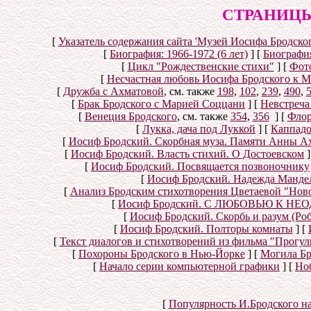
СТРАНИЦЫ
[
Указатель содержания сайта 'Музей Иосифа Бродског
[
Биография: 1966-1972 (6 лет)
]
[
Биография
[
Цикл "Рождественские стихи"
]
[
Фот
[
Несчастная любовь Иосифа Бродского к 
[
Дружба с Ахматовой
, см. также
198
,
102
,
239
,
490
,
[
Брак Бродского с Марией Соццани
]
[
Невстреча
[
Венеция Бродского
, см. также
354
,
356
]
[
Флор
[
Лукка, дача под Луккой
]
[
Каппад
[
Иосиф Бродский. Скорбная муза. Памяти Анны А
[
Иосиф Бродский. Власть стихий. О Достоевском
]
[
Иосиф Бродский. Посвящается позвоночнику
[
Иосиф Бродский. Надежда Мандел
[
Анализ Бродским стихотворения Цветаевой "Нов
[
Иосиф Бродский. С ЛЮБОВЬЮ К НЕОД
[
Иосиф Бродский. Скорбь и разум (Ро
[
Иосиф Бродский. Полторы комнаты
]
[
[
Текст диалогов и стихотворений из фильма "Прогул
[
Похороны Бродского в Нью-Йорке
]
[
Могила Бр
[
Начало серии компьютерной графики
]
[
Но
[
Популярность И.Бродского н