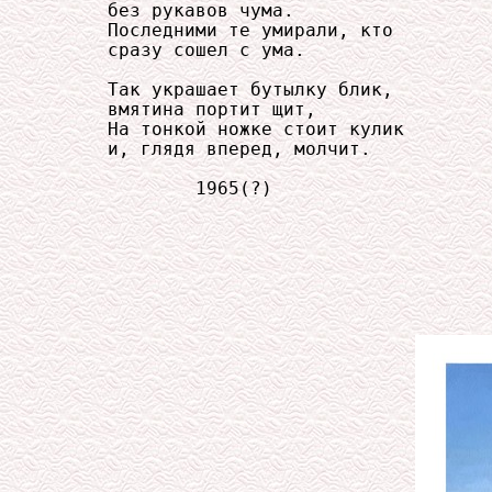
     без рукавов чума.

     Последними те умирали, кто

     сразу сошел с ума.

     Так украшает бутылку блик,

     вмятина портит щит,

     На тонкой ножке стоит кулик

     и, глядя вперед, молчит.
