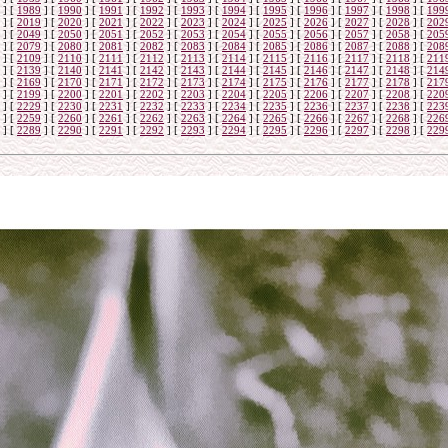
]
[
1989
]
[
1990
]
[
1991
]
[
1992
]
[
1993
]
[
1994
]
[
1995
]
[
1996
]
[
1997
]
[
1998
]
[
199
]
[
2019
]
[
2020
]
[
2021
]
[
2022
]
[
2023
]
[
2024
]
[
2025
]
[
2026
]
[
2027
]
[
2028
]
[
202
]
[
2049
]
[
2050
]
[
2051
]
[
2052
]
[
2053
]
[
2054
]
[
2055
]
[
2056
]
[
2057
]
[
2058
]
[
205
]
[
2079
]
[
2080
]
[
2081
]
[
2082
]
[
2083
]
[
2084
]
[
2085
]
[
2086
]
[
2087
]
[
2088
]
[
208
]
[
2109
]
[
2110
]
[
2111
]
[
2112
]
[
2113
]
[
2114
]
[
2115
]
[
2116
]
[
2117
]
[
2118
]
[
211
]
[
2139
]
[
2140
]
[
2141
]
[
2142
]
[
2143
]
[
2144
]
[
2145
]
[
2146
]
[
2147
]
[
2148
]
[
214
]
[
2169
]
[
2170
]
[
2171
]
[
2172
]
[
2173
]
[
2174
]
[
2175
]
[
2176
]
[
2177
]
[
2178
]
[
217
]
[
2199
]
[
2200
]
[
2201
]
[
2202
]
[
2203
]
[
2204
]
[
2205
]
[
2206
]
[
2207
]
[
2208
]
[
220
]
[
2229
]
[
2230
]
[
2231
]
[
2232
]
[
2233
]
[
2234
]
[
2235
]
[
2236
]
[
2237
]
[
2238
]
[
223
]
[
2259
]
[
2260
]
[
2261
]
[
2262
]
[
2263
]
[
2264
]
[
2265
]
[
2266
]
[
2267
]
[
2268
]
[
226
]
[
2289
]
[
2290
]
[
2291
]
[
2292
]
[
2293
]
[
2294
]
[
2295
]
[
2296
]
[
2297
]
[
2298
]
[
229