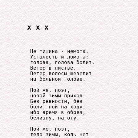
x x x
     Не тишина - немота.

     Усталость и ломота:

     голова, голова болит.

     Ветер в листве.

     Ветер волосы шевелит

     на больной голове.

     Пой же, поэт,

     новой зимы приход.

     Без ревности, без

     боли, пой на ходу,

     ибо время в обрез,

     белизну, наготу.

     Пой же, поэт,

     тело зимы, коль нет
