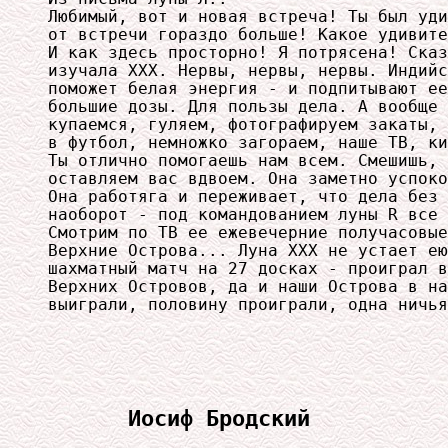
Любимый, вот и новая встреча! Ты был уди
от встречи гораздо больше! Какое удивите
И как здесь просторно! Я потрясена! Сказ
изучала ХХХ. Нервы, нервы, нервы. Индийс
поможет белая энергия - и подпитывают ее
большие дозы. Для пользы дела. А вообще 
купаемся, гуляем, фотографируем закаты, 
в футбол, немножко загораем, наше ТВ, ки
Ты отлично помогаешь нам всем. Смешишь, 
оставляем вас вдвоем. Она заметно успоко
Она работяга и переживает, что дела без 
наоборот - под командованием луны R все 
Смотрим по ТВ ее ежевечерние получасовые
Верхние Острова... Луна ХХХ не устает ею
шахматный матч на 27 досках - проиграл в
Верхних Островов, да и наши Острова в на
выиграли, половину проиграли, одна ничья
Иосиф Бродский