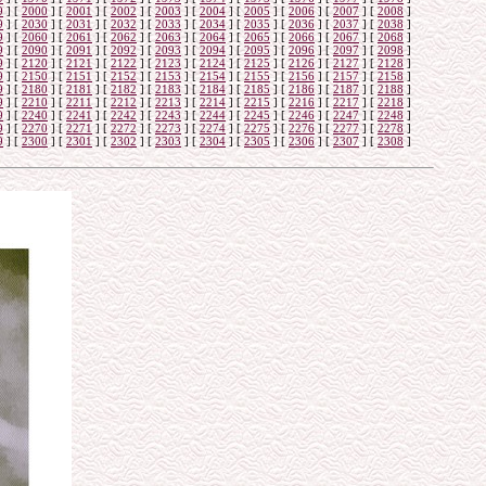
9
]
[
2000
]
[
2001
]
[
2002
]
[
2003
]
[
2004
]
[
2005
]
[
2006
]
[
2007
]
[
2008
]
9
]
[
2030
]
[
2031
]
[
2032
]
[
2033
]
[
2034
]
[
2035
]
[
2036
]
[
2037
]
[
2038
]
9
]
[
2060
]
[
2061
]
[
2062
]
[
2063
]
[
2064
]
[
2065
]
[
2066
]
[
2067
]
[
2068
]
9
]
[
2090
]
[
2091
]
[
2092
]
[
2093
]
[
2094
]
[
2095
]
[
2096
]
[
2097
]
[
2098
]
9
]
[
2120
]
[
2121
]
[
2122
]
[
2123
]
[
2124
]
[
2125
]
[
2126
]
[
2127
]
[
2128
]
9
]
[
2150
]
[
2151
]
[
2152
]
[
2153
]
[
2154
]
[
2155
]
[
2156
]
[
2157
]
[
2158
]
9
]
[
2180
]
[
2181
]
[
2182
]
[
2183
]
[
2184
]
[
2185
]
[
2186
]
[
2187
]
[
2188
]
9
]
[
2210
]
[
2211
]
[
2212
]
[
2213
]
[
2214
]
[
2215
]
[
2216
]
[
2217
]
[
2218
]
9
]
[
2240
]
[
2241
]
[
2242
]
[
2243
]
[
2244
]
[
2245
]
[
2246
]
[
2247
]
[
2248
]
9
]
[
2270
]
[
2271
]
[
2272
]
[
2273
]
[
2274
]
[
2275
]
[
2276
]
[
2277
]
[
2278
]
9
]
[
2300
]
[
2301
]
[
2302
]
[
2303
]
[
2304
]
[
2305
]
[
2306
]
[
2307
]
[
2308
]