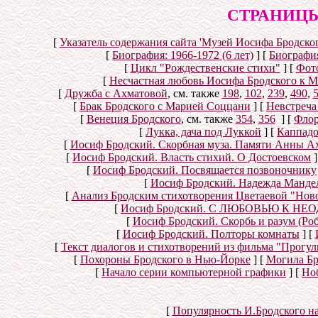
СТРАНИЦЫ
[
Указатель содержания сайта 'Музей Иосифа Бродског
[
Биография: 1966-1972 (6 лет)
]
[
Биография
[
Цикл "Рождественские стихи"
]
[
Фот
[
Несчастная любовь Иосифа Бродского к 
[
Дружба с Ахматовой
, см. также
198
,
102
,
239
,
490
,
[
Брак Бродского с Марией Соццани
]
[
Невстреча
[
Венеция Бродского
, см. также
354
,
356
]
[
Флор
[
Лукка, дача под Луккой
]
[
Каппад
[
Иосиф Бродский. Скорбная муза. Памяти Анны А
[
Иосиф Бродский. Власть стихий. О Достоевском
]
[
Иосиф Бродский. Посвящается позвоночнику
[
Иосиф Бродский. Надежда Мандел
[
Анализ Бродским стихотворения Цветаевой "Нов
[
Иосиф Бродский. С ЛЮБОВЬЮ К НЕОД
[
Иосиф Бродский. Скорбь и разум (Ро
[
Иосиф Бродский. Полторы комнаты
]
[
[
Текст диалогов и стихотворений из фильма "Прогул
[
Похороны Бродского в Нью-Йорке
]
[
Могила Бр
[
Начало серии компьютерной графики
]
[
Но
[
Популярность И.Бродского н