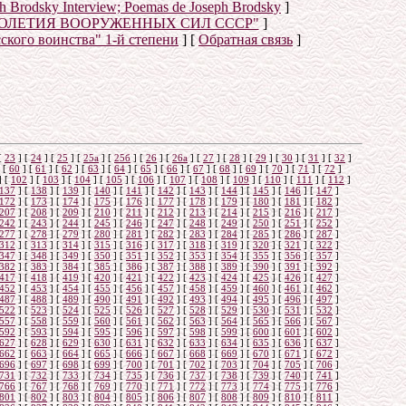
eph Brodsky Interview; Poemas de Joseph Brodsky
]
ТОЛЕТИЯ ВООРУЖЕННЫХ СИЛ СССР"
]
сского воинства" 1-й степени
]
[
Обратная связь
]
о
[
23
]
[
24
]
[
25
]
[
25а
]
[
25б
]
[
26
]
[
26a
]
[
27
]
[
28
]
[
29
]
[
30
]
[
31
]
[
32
]
[
60
]
[
61
]
[
62
]
[
63
]
[
64
]
[
65
]
[
66
]
[
67
]
[
68
]
[
69
]
[
70
]
[
71
]
[
72
]
]
[
102
]
[
103
]
[
104
]
[
105
]
[
106
]
[
107
]
[
108
]
[
109
]
[
110
]
[
111
]
[
112
]
137
]
[
138
]
[
139
]
[
140
]
[
141
]
[
142
]
[
143
]
[
144
]
[
145
]
[
146
]
[
147
]
172
]
[
173
]
[
174
]
[
175
]
[
176
]
[
177
]
[
178
]
[
179
]
[
180
]
[
181
]
[
182
]
207
]
[
208
]
[
209
]
[
210
]
[
211
]
[
212
]
[
213
]
[
214
]
[
215
]
[
216
]
[
217
]
242
]
[
243
]
[
244
]
[
245
]
[
246
]
[
247
]
[
248
]
[
249
]
[
250
]
[
251
]
[
252
]
277
]
[
278
]
[
279
]
[
280
]
[
281
]
[
282
]
[
283
]
[
284
]
[
285
]
[
286
]
[
287
]
312
]
[
313
]
[
314
]
[
315
]
[
316
]
[
317
]
[
318
]
[
319
]
[
320
]
[
321
]
[
322
]
347
]
[
348
]
[
349
]
[
350
]
[
351
]
[
352
]
[
353
]
[
354
]
[
355
]
[
356
]
[
357
]
382
]
[
383
]
[
384
]
[
385
]
[
386
]
[
387
]
[
388
]
[
389
]
[
390
]
[
391
]
[
392
]
417
]
[
418
]
[
419
]
[
420
]
[
421
]
[
422
]
[
423
]
[
424
]
[
425
]
[
426
]
[
427
]
452
]
[
453
]
[
454
]
[
455
]
[
456
]
[
457
]
[
458
]
[
459
]
[
460
]
[
461
]
[
462
]
487
]
[
488
]
[
489
]
[
490
]
[
491
]
[
492
]
[
493
]
[
494
]
[
495
]
[
496
]
[
497
]
522
]
[
523
]
[
524
]
[
525
]
[
526
]
[
527
]
[
528
]
[
529
]
[
530
]
[
531
]
[
532
]
557
]
[
558
]
[
559
]
[
560
]
[
561
]
[
562
]
[
563
]
[
564
]
[
565
]
[
566
]
[
567
]
592
]
[
593
]
[
594
]
[
595
]
[
596
]
[
597
]
[
598
]
[
599
]
[
600
]
[
601
]
[
602
]
627
]
[
628
]
[
629
]
[
630
]
[
631
]
[
632
]
[
633
]
[
634
]
[
635
]
[
636
]
[
637
]
662
]
[
663
]
[
664
]
[
665
]
[
666
]
[
667
]
[
668
]
[
669
]
[
670
]
[
671
]
[
672
]
696
]
[
697
]
[
698
]
[
699
]
[
700
]
[
701
]
[
702
]
[
703
]
[
704
]
[
705
]
[
706
]
731
]
[
732
]
[
733
]
[
734
]
[
735
]
[
736
]
[
737
]
[
738
]
[
739
]
[
740
]
[
741
]
766
]
[
767
]
[
768
]
[
769
]
[
770
]
[
771
]
[
772
]
[
773
]
[
774
]
[
775
]
[
776
]
801
]
[
802
]
[
803
]
[
804
]
[
805
]
[
806
]
[
807
]
[
808
]
[
809
]
[
810
]
[
811
]