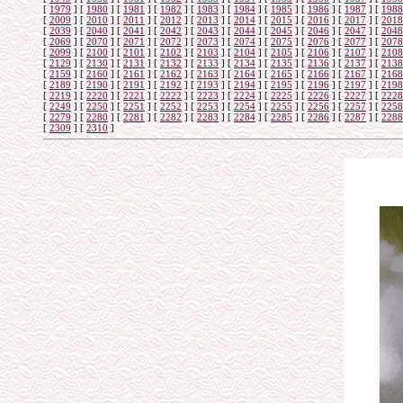
[
1979
]
[
1980
]
[
1981
]
[
1982
]
[
1983
]
[
1984
]
[
1985
]
[
1986
]
[
1987
]
[
1988
[
2009
]
[
2010
]
[
2011
]
[
2012
]
[
2013
]
[
2014
]
[
2015
]
[
2016
]
[
2017
]
[
2018
[
2039
]
[
2040
]
[
2041
]
[
2042
]
[
2043
]
[
2044
]
[
2045
]
[
2046
]
[
2047
]
[
2048
[
2069
]
[
2070
]
[
2071
]
[
2072
]
[
2073
]
[
2074
]
[
2075
]
[
2076
]
[
2077
]
[
2078
[
2099
]
[
2100
]
[
2101
]
[
2102
]
[
2103
]
[
2104
]
[
2105
]
[
2106
]
[
2107
]
[
2108
[
2129
]
[
2130
]
[
2131
]
[
2132
]
[
2133
]
[
2134
]
[
2135
]
[
2136
]
[
2137
]
[
2138
[
2159
]
[
2160
]
[
2161
]
[
2162
]
[
2163
]
[
2164
]
[
2165
]
[
2166
]
[
2167
]
[
2168
[
2189
]
[
2190
]
[
2191
]
[
2192
]
[
2193
]
[
2194
]
[
2195
]
[
2196
]
[
2197
]
[
2198
[
2219
]
[
2220
]
[
2221
]
[
2222
]
[
2223
]
[
2224
]
[
2225
]
[
2226
]
[
2227
]
[
2228
[
2249
]
[
2250
]
[
2251
]
[
2252
]
[
2253
]
[
2254
]
[
2255
]
[
2256
]
[
2257
]
[
2258
[
2279
]
[
2280
]
[
2281
]
[
2282
]
[
2283
]
[
2284
]
[
2285
]
[
2286
]
[
2287
]
[
2288
[
2309
]
[
2310
]