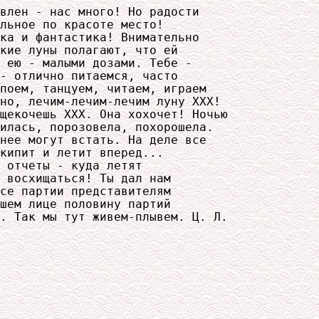
влен - нас много! Но радости

льное по красоте место!

ка и фантастика! Внимательно

кие луны полагают, что ей

 ею - малыми дозами. Тебе -

- отлично питаемся, часто

поем, танцуем, читаем, играем

но, лечим-лечим-лечим луну ХХХ!

щекочешь ХХХ. Она хохочет! Ночью

илась, порозовела, похорошела.

нее могут встать. На деле все

кипит и летит вперед...

 отчеты - куда летят

 восхищаться! Ты дал нам

се партии представителям

шем лице половину партий

. Так мы тут живем-плывем. Ц. Л.
