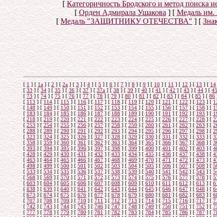
[
Категоричность Бродского и метод поиска 
[
Орден Адмирала Ушакова
]
[
Медаль им.
[
Медаль "ЗАЩИТНИКУ ОТЕЧЕСТВА"
]
[
Знак
[
1
]
[
1а
]
[
2
]
[
2а
]
[
3
]
[
4
]
[
5
]
[
6
]
[
7
]
[
8
]
[
9
]
[
10
]
[
11
]
[
12
]
[
13
]
[
14
[
33
]
[
34
]
[
35
]
[
36
]
[
37
]
[
37а
]
[
38
]
[
39
]
[
40
]
[
41
]
[
42
]
[
43
]
[
44
]
[
4
[
73
]
[
74
]
[
75
]
[
76
]
[
77
]
[
78
]
[
79
]
[
80
]
[
81
]
[
82
]
[
83
]
[
84
]
[
85
]
[
86
[
113
]
[
114
]
[
115
]
[
116
]
[
117
]
[
118
]
[
119
]
[
120
]
[
121
]
[
122
]
[
123
]
[
1
[
148
]
[
149
]
[
150
]
[
151
]
[
152
]
[
153
]
[
154
]
[
155
]
[
156
]
[
157
]
[
158
]
[
1
[
183
]
[
184
]
[
185
]
[
186
]
[
187
]
[
188
]
[
189
]
[
190
]
[
191
]
[
192
]
[
193
]
[
1
[
218
]
[
219
]
[
220
]
[
221
]
[
222
]
[
223
]
[
224
]
[
225
]
[
226
]
[
227
]
[
228
]
[
2
[
253
]
[
254
]
[
255
]
[
256
]
[
257
]
[
258
]
[
259
]
[
260
]
[
261
]
[
262
]
[
263
]
[
2
[
288
]
[
289
]
[
290
]
[
291
]
[
292
]
[
293
]
[
294
]
[
295
]
[
296
]
[
297
]
[
298
]
[
2
[
323
]
[
324
]
[
325
]
[
326
]
[
327
]
[
328
]
[
329
]
[
330
]
[
331
]
[
332
]
[
333
]
[
3
[
358
]
[
359
]
[
360
]
[
361
]
[
362
]
[
363
]
[
364
]
[
365
]
[
366
]
[
367
]
[
368
]
[
3
[
393
]
[
394
]
[
395
]
[
396
]
[
397
]
[
398
]
[
399
]
[
400
]
[
401
]
[
402
]
[
403
]
[
4
[
428
]
[
429
]
[
430
]
[
431
]
[
432
]
[
433
]
[
434
]
[
435
]
[
436
]
[
437
]
[
438
]
[
4
[
463
]
[
464
]
[
465
]
[
466
]
[
467
]
[
468
]
[
469
]
[
470
]
[
471
]
[
472
]
[
473
]
[
4
[
498
]
[
499
]
[
500
]
[
501
]
[
502
]
[
503
]
[
504
]
[
505
]
[
506
]
[
507
]
[
508
]
[
5
[
533
]
[
534
]
[
535
]
[
536
]
[
537
]
[
538
]
[
539
]
[
540
]
[
541
]
[
542
]
[
543
]
[
5
[
568
]
[
569
]
[
570
]
[
571
]
[
572
]
[
573
]
[
574
]
[
575
]
[
576
]
[
577
]
[
578
]
[
5
[
603
]
[
604
]
[
605
]
[
606
]
[
607
]
[
608
]
[
609
]
[
610
]
[
611
]
[
612
]
[
613
]
[
6
[
638
]
[
639
]
[
640
]
[
641
]
[
642
]
[
643
]
[
644
]
[
645
]
[
646
]
[
647
]
[
648
]
[
6
[
673
]
[
674
]
[
675
]
[
676
]
[
677
]
[
678
]
[
679
]
[
680
]
[
681
]
[
682
]
[
683
]
[
6
[
707
]
[
708
]
[
709
]
[
710
]
[
711
]
[
712
]
[
713
]
[
714
]
[
715
]
[
716
]
[
717
]
[
7
[
742
]
[
743
]
[
744
]
[
745
]
[
746
]
[
747
]
[
748
]
[
749
]
[
750
]
[
751
]
[
752
]
[
7
[
777
]
[
778
]
[
779
]
[
780
]
[
781
]
[
782
]
[
783
]
[
784
]
[
785
]
[
786
]
[
787
]
[
7