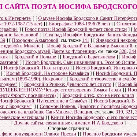
 САЙТА ПОЭТА ИОСИФА БРОДСКОГО (1
о в Интернете'
]
[
О музее Иосифа Бродского в Санкт-Петербург
: 1972-1987 (15 лет)
]
[
Биография: 1988-1996 (8 лет)
]
[
Стихотвор
ографии
]
[
Голос поэта: Иосиф Бродский читает свои стихи
]
[
М
Марине Басмановой
]
[
Суд над Иосифом Бродским. Запись Фриды
539
]
[
Похороны Ахматовой
, см. также
141
]
[
Январский некролог
 с вдовой в Милане
]
[
Иосиф Бродский и Владимир Высоцкий
, 
енция Бродского, музей Данте во Флоренции
, см. также
328
,
344
окия
]
[
Бродский в Польше
]
[
Бродский о Баратынском
]
[
Иосиф 
хматовой
]
[
Иосиф Бродский. Сын цивилизации. Эссе об Осипе
[
Иосиф Бродский. Поэт и проза
]
[
Иосиф Бродский. Интервью 
]
[
Иосиф Бродский. На стороне Кавафиса
]
[
Иосиф Бродский. П
ьштам (1899-1980). Некролог
]
[
Бродский о творчестве и судьб
огоднее"
]
[
Бродский о Рильке: Девяносто лет спустя
]
[
Иосиф Бр
УШЕВЛЕННОМУ: Четыре стихотворения Томаса Гарди
]
[
Иос
берту Фросту посвящается)
]
[
Бродский о тех, кто на него влиял
Иосиф Бродский. Путешествие в Стамбул
]
[
Иосиф Бродский. В 
ки с Бродским"
]
[
Соломон Волков. Диалоги с Иосифом Бродским
одского на кладбище Сан-Микеле, Венеция
, см. также
319
,
321
,
белевские материалы
]
[
Книги Иосифа Бродского, о его творчест
[
Другие сайты, связаннные с именем И.А.Бродского
]
Спорные страницы
а фоне популярности Элвиса Пресли
]
[
Прогноз Бродским ужасн