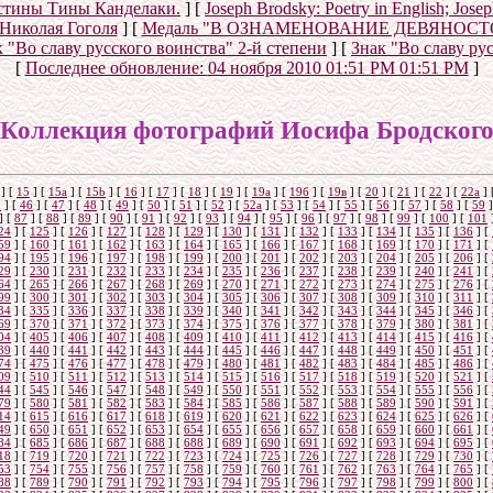
истины Тины Канделаки.
]
[
Joseph Brodsky: Poetry in English; Jos
 Николая Гоголя
]
[
Медаль "В ОЗНАМЕНОВАНИЕ ДЕВЯНОС
 "Во славу русского воинства" 2-й степени
]
[
Знак "Во славу ру
[
Последнее обновление:
04 ноября 2010 01:51 PM 01:51 PM
]
Коллекция фотографий Иосифа Бродског
]
[
15
]
[
15a
]
[
15b
]
[
16
]
[
17
]
[
18
]
[
19
]
[
19а
]
[
19б
]
[
19в
]
[
20
]
[
21
]
[
22
]
[
22a
]
5
]
[
46
]
[
47
]
[
48
]
[
49
]
[
50
]
[
51
]
[
52
]
[
52а
]
[
53
]
[
54
]
[
55
]
[
56
]
[
57
]
[
58
]
[
59
]
]
[
87
]
[
88
]
[
89
]
[
90
]
[
91
]
[
92
]
[
93
]
[
94
]
[
95
]
[
96
]
[
97
]
[
98
]
[
99
]
[
100
]
[
101
24
]
[
125
]
[
126
]
[
127
]
[
128
]
[
129
]
[
130
]
[
131
]
[
132
]
[
133
]
[
134
]
[
135
]
[
136
]
[
59
]
[
160
]
[
161
]
[
162
]
[
163
]
[
164
]
[
165
]
[
166
]
[
167
]
[
168
]
[
169
]
[
170
]
[
171
]
[
94
]
[
195
]
[
196
]
[
197
]
[
198
]
[
199
]
[
200
]
[
201
]
[
202
]
[
203
]
[
204
]
[
205
]
[
206
]
[
29
]
[
230
]
[
231
]
[
232
]
[
233
]
[
234
]
[
235
]
[
236
]
[
237
]
[
238
]
[
239
]
[
240
]
[
241
]
[
64
]
[
265
]
[
266
]
[
267
]
[
268
]
[
269
]
[
270
]
[
271
]
[
272
]
[
273
]
[
274
]
[
275
]
[
276
]
[
99
]
[
300
]
[
301
]
[
302
]
[
303
]
[
304
]
[
305
]
[
306
]
[
307
]
[
308
]
[
309
]
[
310
]
[
311
]
[
34
]
[
335
]
[
336
]
[
337
]
[
338
]
[
339
]
[
340
]
[
341
]
[
342
]
[
343
]
[
344
]
[
345
]
[
346
]
[
69
]
[
370
]
[
371
]
[
372
]
[
373
]
[
374
]
[
375
]
[
376
]
[
377
]
[
378
]
[
379
]
[
380
]
[
381
]
[
04
]
[
405
]
[
406
]
[
407
]
[
408
]
[
409
]
[
410
]
[
411
]
[
412
]
[
413
]
[
414
]
[
415
]
[
416
]
[
39
]
[
440
]
[
441
]
[
442
]
[
443
]
[
444
]
[
445
]
[
446
]
[
447
]
[
448
]
[
449
]
[
450
]
[
451
]
[
74
]
[
475
]
[
476
]
[
477
]
[
478
]
[
479
]
[
480
]
[
481
]
[
482
]
[
483
]
[
484
]
[
485
]
[
486
]
[
09
]
[
510
]
[
511
]
[
512
]
[
513
]
[
514
]
[
515
]
[
516
]
[
517
]
[
518
]
[
519
]
[
520
]
[
521
]
[
44
]
[
545
]
[
546
]
[
547
]
[
548
]
[
549
]
[
550
]
[
551
]
[
552
]
[
553
]
[
554
]
[
555
]
[
556
]
[
79
]
[
580
]
[
581
]
[
582
]
[
583
]
[
584
]
[
585
]
[
586
]
[
587
]
[
588
]
[
589
]
[
590
]
[
591
]
[
14
]
[
615
]
[
616
]
[
617
]
[
618
]
[
619
]
[
620
]
[
621
]
[
622
]
[
623
]
[
624
]
[
625
]
[
626
]
[
49
]
[
650
]
[
651
]
[
652
]
[
653
]
[
654
]
[
655
]
[
656
]
[
657
]
[
658
]
[
659
]
[
660
]
[
661
]
[
84
]
[
685
]
[
686
]
[
687
]
[
688
]
[
688
]
[
689
]
[
690
]
[
691
]
[
692
]
[
693
]
[
694
]
[
695
]
[
18
]
[
719
]
[
720
]
[
721
]
[
722
]
[
723
]
[
724
]
[
725
]
[
726
]
[
727
]
[
728
]
[
729
]
[
730
]
[
53
]
[
754
]
[
755
]
[
756
]
[
757
]
[
758
]
[
759
]
[
760
]
[
761
]
[
762
]
[
763
]
[
764
]
[
765
]
[
88
]
[
789
]
[
790
]
[
791
]
[
792
]
[
793
]
[
794
]
[
795
]
[
796
]
[
797
]
[
798
]
[
799
]
[
800
]
[