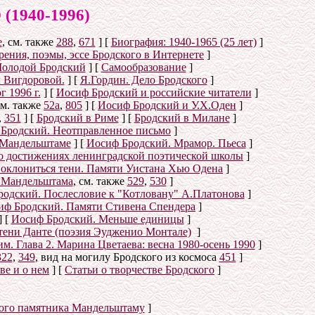
940-1996)
е
, см. также
288
,
671
]
[
Биография: 1940-1965 (25 лет)
]
ения, поэмы, эссе Бродского в Интернете
]
олодой Бродский
]
[
Самообразование
]
 Вигдоровой.
]
[
Я.Гордин. Дело Бродского
]
 1996 г.
]
[
Иосиф Бродский и российские читатели
]
см. также
52а
,
805
]
[
Иосиф Бродский и У.Х.Оден
]
,
351
]
[
Бродский в Риме
]
[
Бродский в Милане
]
Бродский. Неотправленное письмо
]
 Мандельштаме
]
[
Иосиф Бродский. Мрамор. Пьеса
]
о достижениях ленинградской поэтической школы
]
оклониться тени. Памяти Уистана Хью Одена
]
е Мандельштама
, см. также
529
,
530
]
одский. Послесловие к "Котловану" А.Платонова
]
иф Бродский. Памяти Стивена Спендера
]
]
[
Иосиф Бродский. Меньше единицы
]
тени Данте (поэзия Эудженио Монтале)
]
. Глава 2. Марина Цветаева: весна 1980-осень 1990
]
322
,
349
, вид на могилу Бродского из космоса
451
]
ве и о нем
]
[
Статьи о творчестве Бродского
]
ого памятника Мандельштаму
]