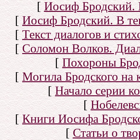
[
Иосиф Бродский. 
[
Иосиф Бродский. В те
[
Текст диалогов и сти
[
Соломон Волков. Диал
[
Похороны Бро
[
Могила Бродского на 
[
Начало серии к
[
Нобелевс
[
Книги Иосифа Бродског
[
Статьи о тво