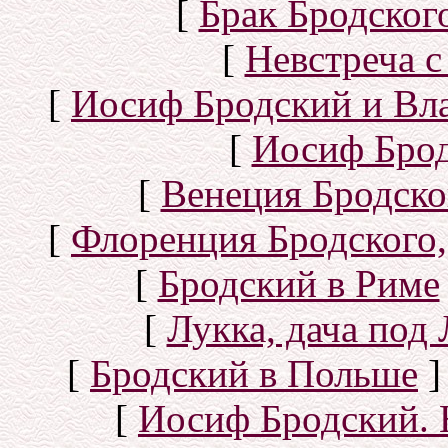
[
Брак Бродског
[
Невстреча с
[
Иосиф Бродский и Вл
[
Иосиф Брод
[
Венеция Бродско
[
Флоренция Бродского,
[
Бродский в Риме
[
Лукка, дача под
[
Бродский в Польше
]
[
Иосиф Бродский. 