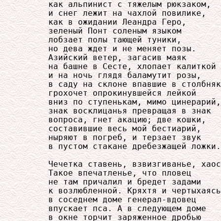
     как альпинист с тяжелым рюкзаком,

     и снег лежит на чахлой повилике,

     как в ожидании Леандра Геро,

     зеленый Понт соленым языком

     лобзает полы тающей туники,

     но дева ждет и не меняет позы.

     Азийский ветер, загасив маяк

     на башне в Сесте, хлопает калиткой

     и на ночь глядя баламутит розы,

     в саду на склоне впавшие в столбняк
     грохочет опрокинувшейся лейкой

     вниз по ступенькам, мимо цинерарий,

     знак восклицанья превращая в знак

     вопроса, гнет акацию; две кошки,

     составившие весь мой бестиарий,

     ныряют в погреб, и терзает звук

     в пустом стакане дребезжащей ложки.

     Чечетка ставень, взвизгиванье, хаос
     Такое впечатленье, что пловец

     не там причалил и бредет задами

     к возлюбленной. Кряхтя и чертыхаясь
     в соседнем доме генерал-вдовец

     впускает пса. А в следующем доме

     в окне торчит заряженное дробью
