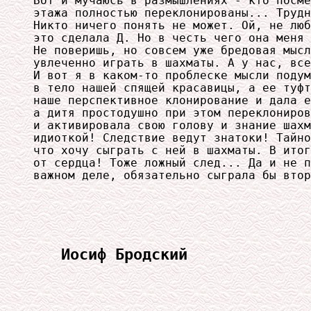
Вот и мучаюсь в размышлениях - кто посме
этажа полностью переклонированы... Трудн
Никто ничего понять не может. Ой, не люб
это сделала Д. Но в честь чего она меня 
Не поверишь, но совсем уже бредовая мысл
увлеченно играть в шахматы. А у нас, все
И вот я в каком-то проблеске мысли подум
в тело нашей спящей красавицы, а ее туфт
наше перспективное клонирование и дала е
а дитя простодушно при этом переклониров
и активировала свою голову и знание шахм
идиоткой! Следствие ведут знатоки! Тайно
что хочу сыграть с ней в шахматы. В итог
от сердца! Тоже ложный след... Да и не п
важном деле, обязательно сыграла бы втор
Иосиф Бродский