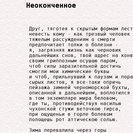
Неоконченное
     Друг, тяготея к скрытым формам лест
     невесть кому - как трезвый человек

     тяжелым рассуждениям о смерти

     предпочитает толки о болезни -

     я, загрязняя жизнь как черновик

     дальнейших снов, твой адрес на конв
     своим гриппозным осушаю паром,

     чтоб силы заразительной достичь

     смогли мои химические буквы

     и чтоб, прильнувший к паузам и пора
     сырых листов, я все-таки опричь

     пейзажа зимней черноморской бухты,

     описанной в дальнейшем, воплотился

     в том экземпляре мира беловом,

     где ты, противодействуя насилью

     чухонской стужи веточкою тирса,

     при ощущеньи в горле болевом

     полощешь рот аттическою солью.

     Зима перевалила через горы
