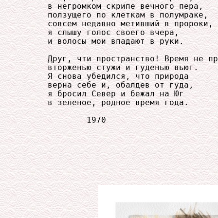
     в негромком скрипе вечного пера,

     ползущего по клеткам в полумраке,

     совсем недавно метивший в пророки,

     я слышу голос своего вчера,

     и волосы мои впадают в руки.

     Друг, чти пространство! Время не пр
     вторженью стужи и гуденью вьюг.

     Я снова убедился, что природа

     верна себе и, обалдев от гуда,

     я бросил Север и бежал на Юг

     в зеленое, родное время года.

             1970
