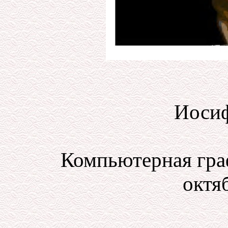
Иосиф
Компьютерная гра
октяб