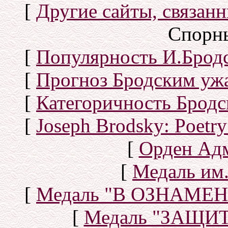
[
Другие сайты, связан
Спорн
[
Популярность И.Бродс
[
Прогноз Бродским уж
[
Категоричность Бродс
[
Joseph Brodsky: Poetry
[
Орден Ад
[
Медаль им.
[
Медаль "В ОЗНАМ
[
Медаль "ЗАЩИ