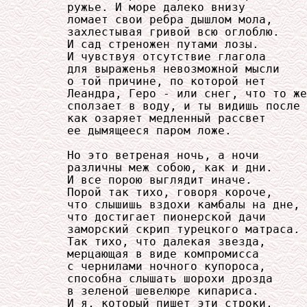
     ружье. И море далеко внизу

     ломает свои ребра дышлом мола,

     захлестывая гривой всю оглоблю.

     И сад стреножен путами лозы.

     И чувствуя отсутствие глагола

     для выраженья невозможной мысли

     о той причине, по которой нет

     Леандра, Геро - или снег, что то же
     сползает в воду, и ты видишь после

     как озаряет медленный рассвет

     ее дымящееся паром ложе.

     Но это ветреная ночь, а ночи

     различны меж собою, как и дни.

     И все порою выглядит иначе.

     Порой так тихо, говоря короче,

     что слышишь вздохи камбалы на дне,

     что достигает пионерской дачи

     заморский скрип турецкого матраса.

     Так тихо, что далекая звезда,

     мерцающая в виде компромисса

     с чернилами ночного купороса,

     способна слышать шорохи дрозда

     в зеленой шевелюре кипариса.

     И я, который пишет эти строки,
