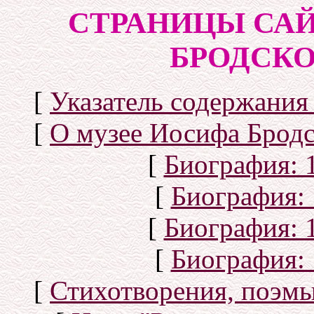
СТРАНИЦЫ САЙ
БРОДСКОГ
[
Указатель содержания 
[
О музее Иосифа Бродс
[
Биография: 1
[
Биография: 
[
Биография: 1
[
Биография: 
[
Стихотворения, поэмы