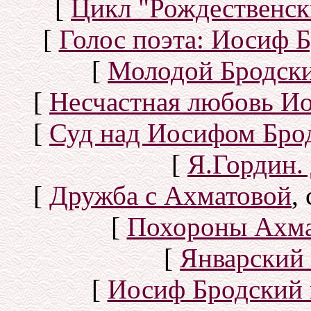
[
Цикл "Рождественск
[
Голос поэта: Иосиф Б
[
Молодой Бродск
[
Несчастная любовь И
[
Суд над Иосифом Бро
[
Я.Гордин.
[
Дружба с Ахматовой
,
[
Похороны Ахма
[
Январский 
[
Иосиф Бродский 