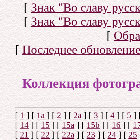
[
Знак "Во славу русск
[
Знак "Во славу русск
[
Обра
[
Последнее обновлени
Коллекция фотогр
[
1
]
[
1а
]
[
2
]
[
2а
]
[
3
]
[
4
]
[
5
]
[
14
]
[
15
]
[
15a
]
[
15b
]
[
16
]
[
1
[
21
]
[
22
]
[
22a
]
[
23
]
[
24
]
[
25