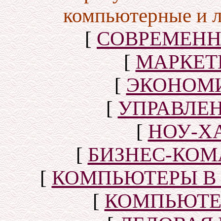
компьютерные и 
[
СОВРЕМЕНН
[
МАРКЕТ
[
ЭКОНОМИ
[
УПРАВЛЕ
[
НОУ-Х
[
БИЗНЕС-КОМ
[
КОМПЬЮТЕРЫ В
[
КОМПЬЮТЕ