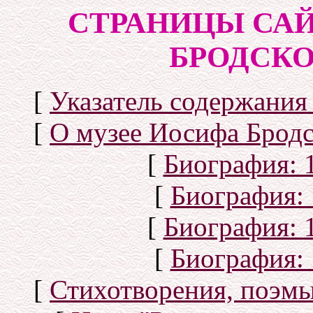
СТРАНИЦЫ САЙ
БРОДСКОГ
[
Указатель содержания 
[
О музее Иосифа Бродс
[
Биография: 1
[
Биография: 
[
Биография: 1
[
Биография: 
[
Стихотворения, поэмы