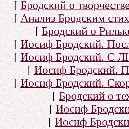
[
Бродский о творчеств
[
Анализ Бродским стих
[
Бродский о Рильке
[
Иосиф Бродский. Посл
[
Иосиф Бродский. С
[
Иосиф Бродский. П
[
Иосиф Бродский. Скор
[
Бродский о тех
[
Иосиф Бродск
[
Иосиф Бродски