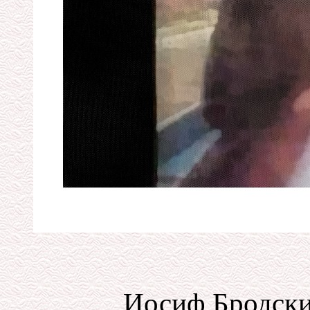
Иосиф Бродски