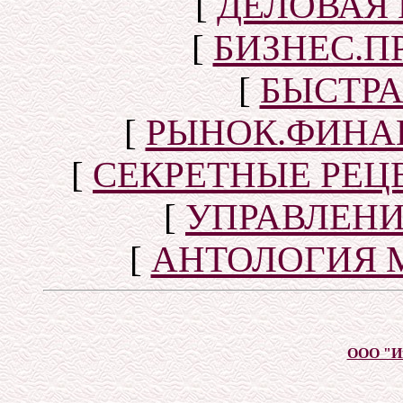
[
ДЕЛОВАЯ
[
БИЗНЕС.П
[
БЫСТР
[
РЫНОК.ФИНА
[
СЕКРЕТНЫЕ РЕ
[
УПРАВЛЕН
[
АНТОЛОГИЯ 
ООО "И