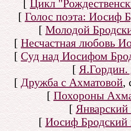
[
Цикл "Рождественск
[
Голос поэта: Иосиф Б
[
Молодой Бродск
[
Несчастная любовь И
[
Суд над Иосифом Бро
[
Я.Гордин.
[
Дружба с Ахматовой
,
[
Похороны Ахма
[
Январский 
[
Иосиф Бродский 