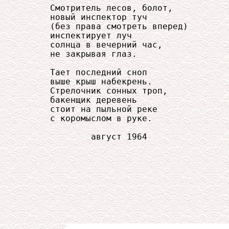
     Смотритель лесов, болот,

     новый инспектор туч

     (без права смотреть вперед)

     инспектирует луч

     солнца в вечерний час,

     не закрывая глаз.

     Тает последний сноп

     выше крыш набекрень.

     Стрелочник сонных троп,

     бакенщик деревень

     стоит на пыльной реке

     с коромыслом в руке.

             август 1964
