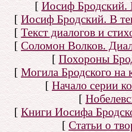
[
Иосиф Бродский. 
[
Иосиф Бродский. В те
[
Текст диалогов и сти
[
Соломон Волков. Диал
[
Похороны Бро
[
Могила Бродского на 
[
Начало серии к
[
Нобелевс
[
Книги Иосифа Бродског
[
Статьи о тво