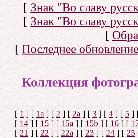
[
Знак "Во славу русск
[
Знак "Во славу русск
[
Обра
[
Последнее обновлени
Коллекция фотогр
[
1
]
[
1а
]
[
2
]
[
2а
]
[
3
]
[
4
]
[
5
]
[
14
]
[
15
]
[
15a
]
[
15b
]
[
16
]
[
1
[
21
]
[
22
]
[
22a
]
[
23
]
[
24
]
[
25