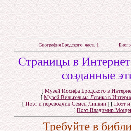
Биография Бродского, часть 1
Биогр
Cтраницы в Интернете
созданные эт
[
Музей Иосифа Бродского в Интерне
[
Музей Вильгельма Левика в Интерн
[
Поэт и переводчик Семен Липкин
]
[
Поэт и
[
Поэт Владимир Моще
Требуйте в библ