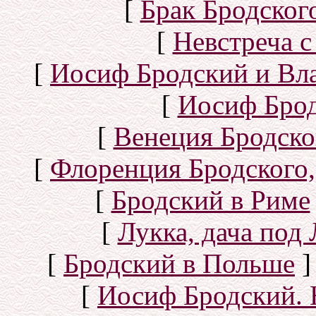
[
Брак Бродског
[
Невстреча с
[
Иосиф Бродский и Вл
[
Иосиф Брод
[
Венеция Бродско
[
Флоренция Бродского,
[
Бродский в Риме
[
Лукка, дача под
[
Бродский в Польше
]
[
Иосиф Бродский. 