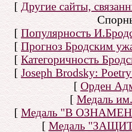
[
Другие сайты, связан
Спорн
[
Популярность И.Бродс
[
Прогноз Бродским уж
[
Категоричность Бродс
[
Joseph Brodsky: Poetry
[
Орден Ад
[
Медаль им.
[
Медаль "В ОЗНАМ
[
Медаль "ЗАЩИ