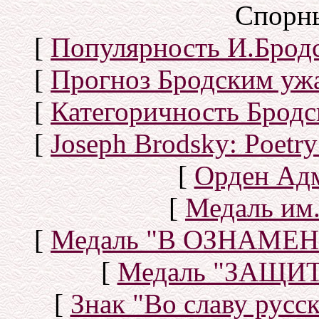
Спорн
[
Популярность И.Бродс
[
Прогноз Бродским уж
[
Категоричность Бродс
[
Joseph Brodsky: Poetry
[
Орден Ад
[
Медаль им.
[
Медаль "В ОЗНАМ
[
Медаль "ЗАЩИ
[
Знак "Во славу русск