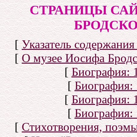
СТРАНИЦЫ САЙ
БРОДСКОГ
[
Указатель содержания 
[
О музее Иосифа Бродс
[
Биография: 1
[
Биография: 
[
Биография: 1
[
Биография: 
[
Стихотворения, поэмы