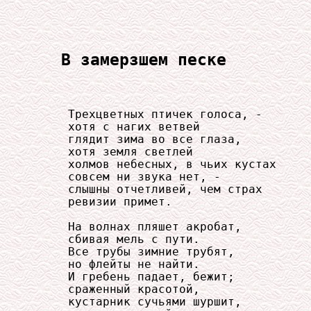
В замерзшем песке
     Трехцветных птичек голоса, -

     хотя с нагих ветвей

     глядит зима во все глаза,

     хотя земля светлей

     холмов небесных, в чьих кустах

     совсем ни звука нет, -

     слышны отчетливей, чем страх

     ревизии примет.

     На волнах пляшет акробат,

     сбивая мель с пути.

     Все трубы зимние трубят,

     но флейты не найти.

     И гребень падает, бежит;

     сраженный красотой,

     кустарник сучьями шуршит,
