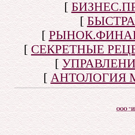
[
БИЗНЕС.П
[
БЫСТР
[
РЫНОК.ФИНА
[
СЕКРЕТНЫЕ РЕ
[
УПРАВЛЕН
[
АНТОЛОГИЯ 
ООО "И