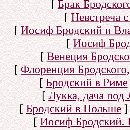
[
Брак Бродског
[
Невстреча с
[
Иосиф Бродский и Вл
[
Иосиф Брод
[
Венеция Бродско
[
Флоренция Бродского,
[
Бродский в Риме
[
Лукка, дача под
[
Бродский в Польше
]
[
Иосиф Бродский. 