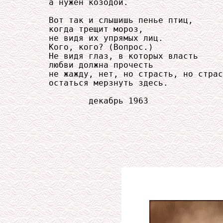
     а нужен козодой.

     Вот так и слышишь пенье птиц,

     когда трещит мороз,

     не видя их упрямых лиц.

     Кого, кого? (Вопрос.)

     Не видя глаз, в которых власть

     любви должна прочесть

     не жажду, нет, но страсть, но страс
     остаться мерзнуть здесь.

             декабрь 1963
