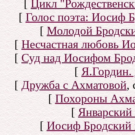
[
Цикл "Рождественск
[
Голос поэта: Иосиф Б
[
Молодой Бродск
[
Несчастная любовь И
[
Суд над Иосифом Бро
[
Я.Гордин.
[
Дружба с Ахматовой
,
[
Похороны Ахма
[
Январский 
[
Иосиф Бродский 