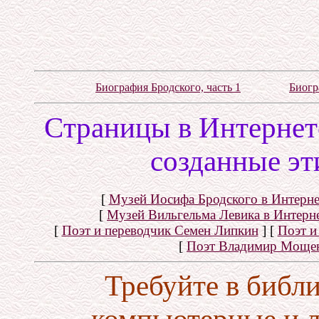
Биография Бродского, часть 1
Биогр
Cтраницы в Интернете
созданные эт
[
Музей Иосифа Бродского в Интерне
[
Музей Вильгельма Левика в Интерн
[
Поэт и переводчик Семен Липкин
]
[
Поэт и
[
Поэт Владимир Моще
Требуйте в библ