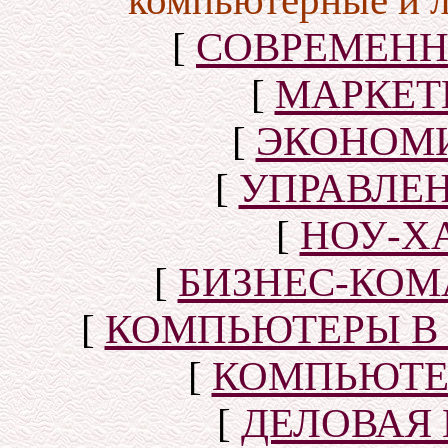
компьютерные и 
[
СОВРЕМЕНН
[
МАРКЕТ
[
ЭКОНОМИ
[
УПРАВЛЕ
[
НОУ-Х
[
БИЗНЕС-КОМ
[
КОМПЬЮТЕРЫ В
[
КОМПЬЮТЕ
[
ДЕЛОВАЯ