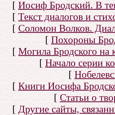
[
Иосиф Бродский. В те
[
Текст диалогов и сти
[
Соломон Волков. Диал
[
Похороны Бро
[
Могила Бродского на 
[
Начало серии к
[
Нобелевс
[
Книги Иосифа Бродског
[
Статьи о тво
[
Другие сайты, связан