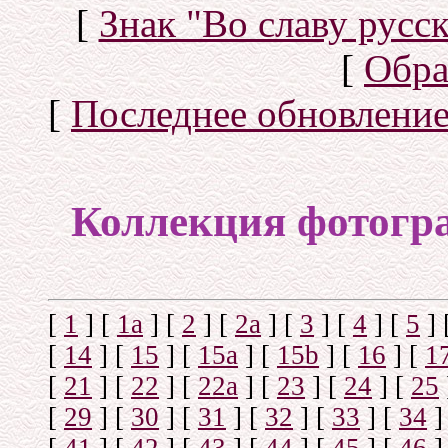
[
Знак "Во славу русск
[
Обра
[
Последнее обновлени
Коллекция фотогр
[
1
]
[
1а
]
[
2
]
[
2а
]
[
3
]
[
4
]
[
5
]
[
14
]
[
15
]
[
15a
]
[
15b
]
[
16
]
[
1
[
21
]
[
22
]
[
22a
]
[
23
]
[
24
]
[
25
[
29
]
[
30
]
[
31
]
[
32
]
[
33
]
[
34
]