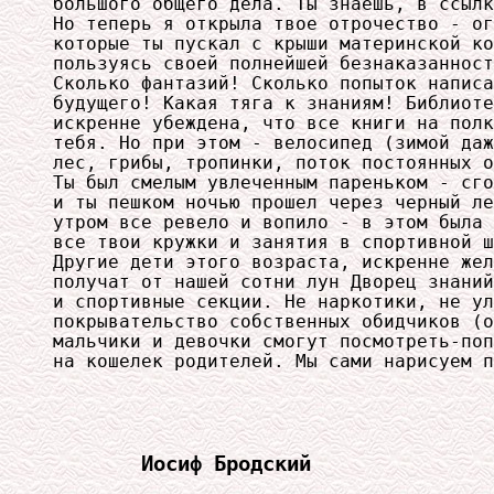
большого общего дела. Ты знаешь, в ссылк
Но теперь я открыла твое отрочество - ог
которые ты пускал с крыши материнской ко
пользуясь своей полнейшей безнаказанност
Сколько фантазий! Сколько попыток написа
будущего! Какая тяга к знаниям! Библиоте
искренне убеждена, что все книги на полк
тебя. Но при этом - велосипед (зимой даж
лес, грибы, тропинки, поток постоянных о
Ты был смелым увлеченным пареньком - сго
и ты пешком ночью прошел через черный ле
утром все ревело и вопило - в этом была 
все твои кружки и занятия в спортивной ш
Другие дети этого возраста, искренне жел
получат от нашей сотни лун Дворец знаний
и спортивные секции. Не наркотики, не ул
покрывательство собственных обидчиков (о
мальчики и девочки смогут посмотреть-поп
на кошелек родителей. Мы сами нарисуем п
Иосиф Бродский