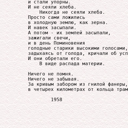
     и стали упорны.

     И не сеяли хлеба.

         Никогда не сеяли хлеба.

     Просто сами ложились

     в холодную землю, как зерна.

     И навек засыпали.

     А потом - их землей засыпали,

     зажигали свечи,

     и в день Поминовения

     голодные старики высокими голосами,

     задыхаясь от голода, кричали об усп
     И они обретали его.

         В виде распада материи.

     Ничего не помня.

     Ничего не забывая.

     За кривым забором из гнилой фанеры,

     в четырех километрах от кольца трам
             1958
