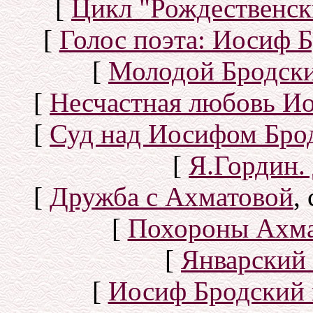
[
Цикл "Рождественск
[
Голос поэта: Иосиф Б
[
Молодой Бродск
[
Несчастная любовь И
[
Суд над Иосифом Бро
[
Я.Гордин.
[
Дружба с Ахматовой
,
[
Похороны Ахма
[
Январский 
[
Иосиф Бродский 