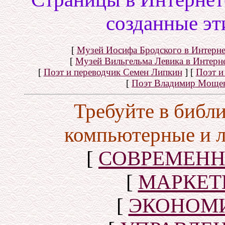
созданные эт
[
Музей Иосифа Бродского в Интерне
[
Музей Вильгельма Левика в Интерн
[
Поэт и переводчик Семен Липкин
]
[
Поэт и
[
Поэт Владимир Моще
Требуйте в библ
компьютерные и 
[
СОВРЕМЕНН
[
МАРКЕТ
[
ЭКОНОМИ