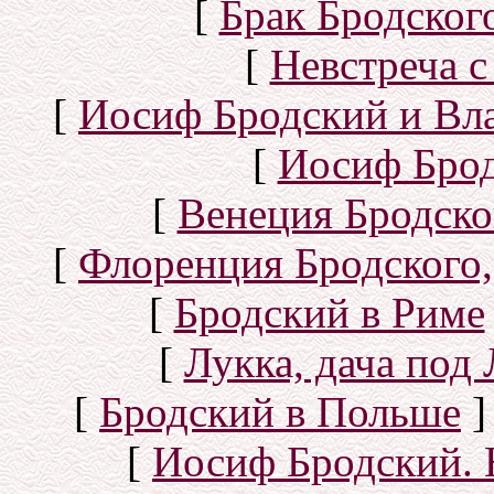
[
Брак Бродског
[
Невстреча с
[
Иосиф Бродский и Вл
[
Иосиф Брод
[
Венеция Бродско
[
Флоренция Бродского,
[
Бродский в Риме
[
Лукка, дача под
[
Бродский в Польше
]
[
Иосиф Бродский. 