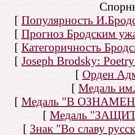
Спорн
[
Популярность И.Бродс
[
Прогноз Бродским уж
[
Категоричность Бродс
[
Joseph Brodsky: Poetry
[
Орден Ад
[
Медаль им.
[
Медаль "В ОЗНАМ
[
Медаль "ЗАЩИ
[
Знак "Во славу русск