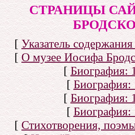
СТРАНИЦЫ САЙ
БРОДСКОГ
[
Указатель содержания 
[
О музее Иосифа Бродс
[
Биография: 1
[
Биография: 
[
Биография: 1
[
Биография: 
[
Стихотворения, поэмы