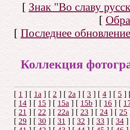
[
Знак "Во славу русск
[
Обра
[
Последнее обновлени
Коллекция фотогр
[
1
]
[
1а
]
[
2
]
[
2а
]
[
3
]
[
4
]
[
5
]
[
14
]
[
15
]
[
15a
]
[
15b
]
[
16
]
[
1
[
21
]
[
22
]
[
22a
]
[
23
]
[
24
]
[
25
[
29
]
[
30
]
[
31
]
[
32
]
[
33
]
[
34
]