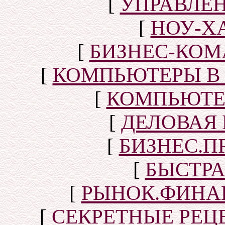
[
УПРАВЛЕ
[
НОУ-Х
[
БИЗНЕС-КОМ
[
КОМПЬЮТЕРЫ В
[
КОМПЬЮТЕ
[
ДЕЛОВАЯ
[
БИЗНЕС.П
[
БЫСТР
[
РЫНОК.ФИНА
[
СЕКРЕТНЫЕ РЕ