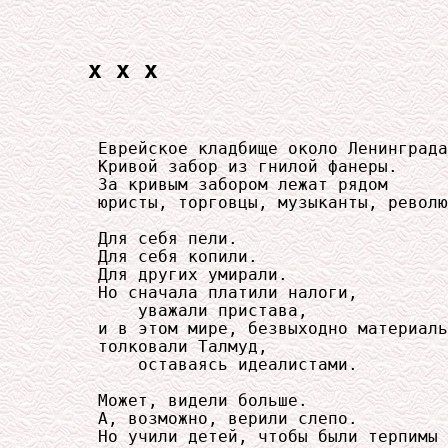
x x x
     Еврейское кладбище около Ленинграда
     Кривой забор из гнилой фанеры.

     За кривым забором лежат рядом

     юристы, торговцы, музыканты, револю
     Для себя пели.

     Для себя копили.

     Для других умирали.

     Но сначала платили налоги,

         уважали пристава,

     и в этом мире, безвыходно материаль
     толковали Талмуд,

         оставаясь идеалистами.

     Может, видели больше.

     А, возможно, верили слепо.

     Но учили детей, чтобы были терпимы
