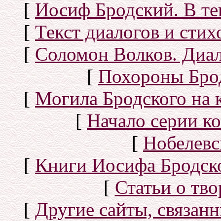
[
Иосиф Бродский. В те
[
Текст диалогов и сти
[
Соломон Волков. Диал
[
Похороны Бро
[
Могила Бродского на 
[
Начало серии к
[
Нобелевс
[
Книги Иосифа Бродског
[
Статьи о тво
[
Другие сайты, связан