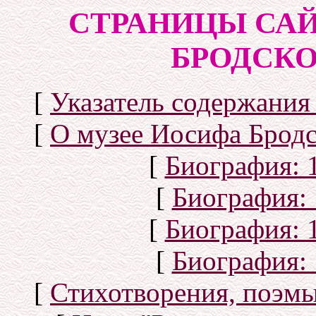
СТРАНИЦЫ САЙ
БРОДСКОГ
[
Указатель содержания 
[
О музее Иосифа Бродс
[
Биография: 1
[
Биография: 
[
Биография: 1
[
Биография: 
[
Стихотворения, поэмы