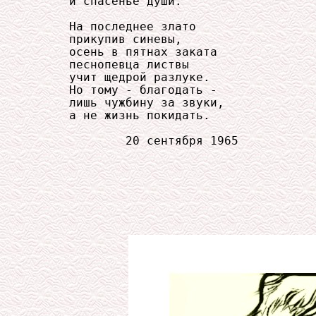
     и спасенье души.

     На последнее злато

     прикупив синевы,

     осень в пятнах заката

     песнопевца листвы

     учит щедрой разлуке.

     Но тому - благодать -

     лишь чужбину за звуки,

     а не жизнь покидать.

             20 сентября 1965
