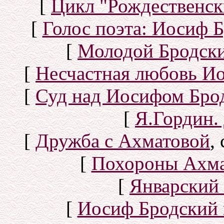
[
Цикл "Рождественск
[
Голос поэта: Иосиф Б
[
Молодой Бродск
[
Несчастная любовь И
[
Суд над Иосифом Бро
[
Я.Гордин.
[
Дружба с Ахматовой
,
[
Похороны Ахма
[
Январский 
[
Иосиф Бродский 