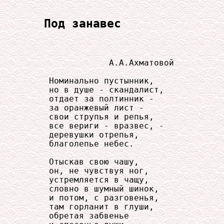
Под занавес
                 А.А.Ахматовой

     Номинально пустынник,

     но в душе - скандалист,

     отдает за полтинник -

     за оранжевый лист -

     свои струпья и репья,

     все вериги - вразвес, -

     деревушки отрепья,

     благолепье небес.

     Отыскав свою чашу,

     он, не чувствуя ног,

     устремляется в чащу,

     словно в шумный шинок,

     и потом, с разговенья,

     там горланит в глуши,

     обретая забвенье
