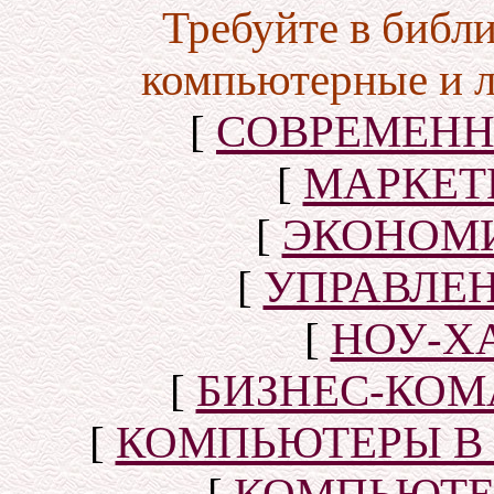
Требуйте в библ
компьютерные и 
[
СОВРЕМЕНН
[
МАРКЕТ
[
ЭКОНОМИ
[
УПРАВЛЕ
[
НОУ-Х
[
БИЗНЕС-КОМ
[
КОМПЬЮТЕРЫ В