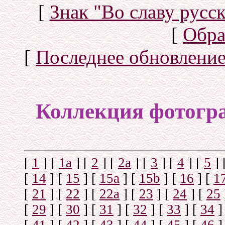
[
Знак "Во славу русск
[
Обра
[
Последнее обновлени
Коллекция фотогр
[
1
]
[
1а
]
[
2
]
[
2а
]
[
3
]
[
4
]
[
5
]
[
14
]
[
15
]
[
15a
]
[
15b
]
[
16
]
[
1
[
21
]
[
22
]
[
22a
]
[
23
]
[
24
]
[
25
[
29
]
[
30
]
[
31
]
[
32
]
[
33
]
[
34
]