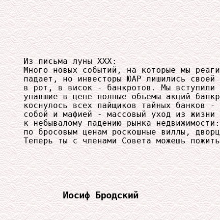
Из письма луны ХХХ:

Много новых событий, на которые мы реаги
падает, но инвесторы ЮАР лишились своей 
в рот, в висок - банкротов. Мы вступили 
упавшие в цене полные объемы акций банкр
коснулось всех пайщиков тайных банков - 
собой и мафией - массовый уход из жизни 
к небывалому падению рынка недвижимости:
по бросовым ценам роскошные виллы, дворц
Теперь ты с членами Совета можешь пожить
Иосиф Бродский