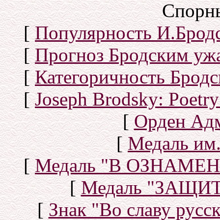
Спорн
[
Популярность И.Бродс
[
Прогноз Бродским уж
[
Категоричность Бродс
[
Joseph Brodsky: Poetry
[
Орден Ад
[
Медаль им.
[
Медаль "В ОЗНАМ
[
Медаль "ЗАЩИ
[
Знак "Во славу русск