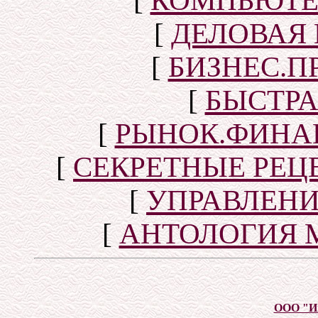
[
КОМПЬЮТЕ
[
ДЕЛОВАЯ
[
БИЗНЕС.П
[
БЫСТР
[
РЫНОК.ФИНА
[
СЕКРЕТНЫЕ РЕ
[
УПРАВЛЕН
[
АНТОЛОГИЯ 
ООО "И