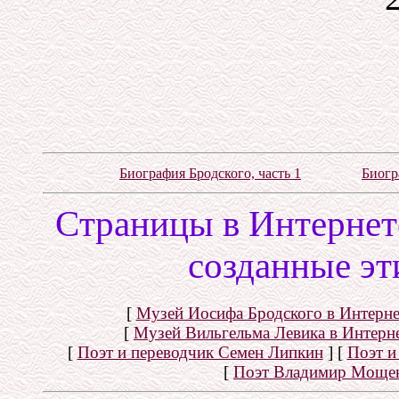
Биография Бродского, часть 1
Биогр
Cтраницы в Интернете
созданные эт
[
Музей Иосифа Бродского в Интерне
[
Музей Вильгельма Левика в Интерн
[
Поэт и переводчик Семен Липкин
]
[
Поэт и
[
Поэт Владимир Моще