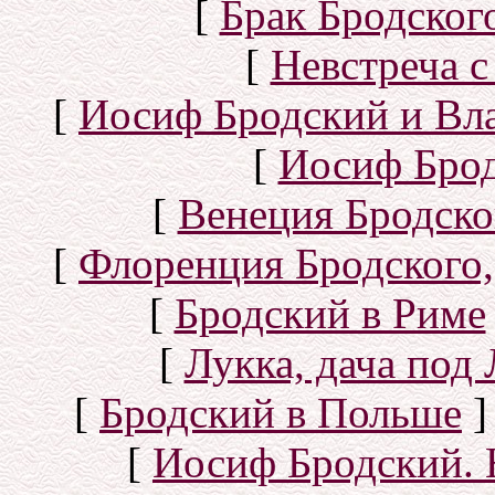
[
Брак Бродског
[
Невстреча с
[
Иосиф Бродский и Вл
[
Иосиф Брод
[
Венеция Бродско
[
Флоренция Бродского,
[
Бродский в Риме
[
Лукка, дача под
[
Бродский в Польше
]
[
Иосиф Бродский. 