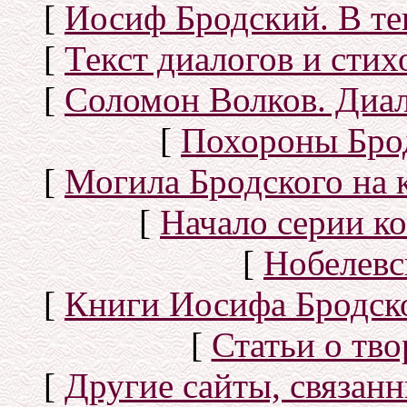
[
Иосиф Бродский. В те
[
Текст диалогов и сти
[
Соломон Волков. Диал
[
Похороны Бро
[
Могила Бродского на 
[
Начало серии к
[
Нобелевс
[
Книги Иосифа Бродског
[
Статьи о тво
[
Другие сайты, связан