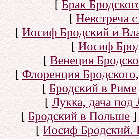
[
Брак Бродског
[
Невстреча с
[
Иосиф Бродский и Вл
[
Иосиф Брод
[
Венеция Бродско
[
Флоренция Бродского,
[
Бродский в Риме
[
Лукка, дача под
[
Бродский в Польше
]
[
Иосиф Бродский. 