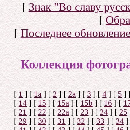
[
Знак "Во славу русск
[
Обра
[
Последнее обновлени
Коллекция фотогр
[
1
]
[
1а
]
[
2
]
[
2а
]
[
3
]
[
4
]
[
5
]
[
14
]
[
15
]
[
15a
]
[
15b
]
[
16
]
[
1
[
21
]
[
22
]
[
22a
]
[
23
]
[
24
]
[
25
[
29
]
[
30
]
[
31
]
[
32
]
[
33
]
[
34
]