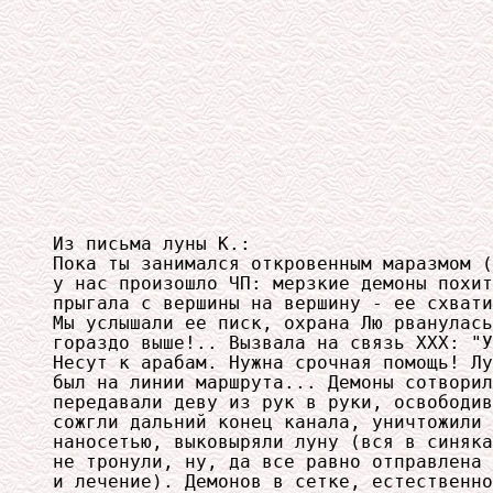
Из письма луны К.:

Пока ты занимался откровенным маразмом (
у нас произошло ЧП: мерзкие демоны похит
прыгала с вершины на вершину - ее схвати
Мы услышали ее писк, охрана Лю рванулась
гораздо выше!.. Вызвала на связь ХХХ: "У
Несут к арабам. Нужна срочная помощь! Лу
был на линии маршрута... Демоны сотворил
передавали деву из рук в руки, освободив
сожгли дальний конец канала, уничтожили 
наносетью, выковыряли луну (вся в синяка
не тронули, ну, да все равно отправлена 
и лечение). Демонов в сетке, естественно