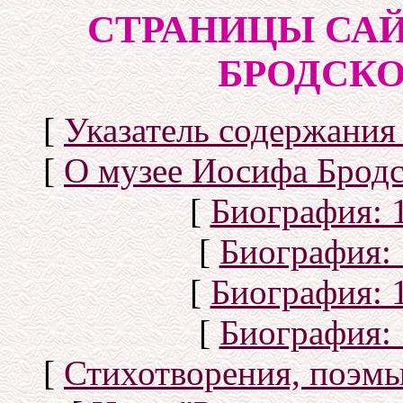
СТРАНИЦЫ САЙ
БРОДСКОГ
[
Указатель содержания 
[
О музее Иосифа Бродс
[
Биография: 1
[
Биография: 
[
Биография: 1
[
Биография: 
[
Стихотворения, поэмы