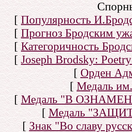
Спорн
[
Популярность И.Бродс
[
Прогноз Бродским уж
[
Категоричность Бродс
[
Joseph Brodsky: Poetry
[
Орден Ад
[
Медаль им.
[
Медаль "В ОЗНАМ
[
Медаль "ЗАЩИ
[
Знак "Во славу русск