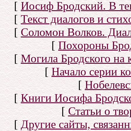
[
Иосиф Бродский. В те
[
Текст диалогов и сти
[
Соломон Волков. Диал
[
Похороны Бро
[
Могила Бродского на 
[
Начало серии к
[
Нобелевс
[
Книги Иосифа Бродског
[
Статьи о тво
[
Другие сайты, связан