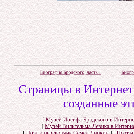
Биография Бродского, часть 1
Биогр
Cтраницы в Интернете
созданные эт
[
Музей Иосифа Бродского в Интерне
[
Музей Вильгельма Левика в Интерн
[
Поэт и переводчик Семен Липкин
]
[
Поэт и