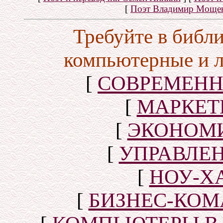
[
Поэт Владимир Моще
Требуйте в библ
компьютерные и 
[
СОВРЕМЕНН
[
МАРКЕТ
[
ЭКОНОМИ
[
УПРАВЛЕ
[
НОУ-Х
[
БИЗНЕС-КОМ