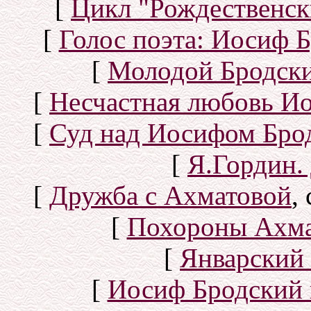
[
Цикл "Рождественск
[
Голос поэта: Иосиф Б
[
Молодой Бродск
[
Несчастная любовь И
[
Суд над Иосифом Бро
[
Я.Гордин.
[
Дружба с Ахматовой
,
[
Похороны Ахма
[
Январский 
[
Иосиф Бродский 