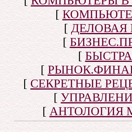
[
КОМПЬЮТЕРЫ В
[
КОМПЬЮТЕ
[
ДЕЛОВАЯ
[
БИЗНЕС.П
[
БЫСТР
[
РЫНОК.ФИНА
[
СЕКРЕТНЫЕ РЕ
[
УПРАВЛЕН
[
АНТОЛОГИЯ 