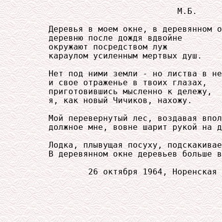
                               М.Б.

     Деревья в моем окне, в деревянном о
     деревню после дождя вдвойне

     окружают посредством луж

     караулом усиленным мертвых душ.

     Нет под ними земли - но листва в не
     и свое отраженье в твоих глазах,

     приготовившись мысленно к дележу,

     я, как новый Чичиков, нахожу.

     Мой перевернутый лес, воздавая впол
     должное мне, вовне шарит рукой на д
     Лодка, плывущая посуху, подскакивае
     В деревянном окне деревьев больше в
             26 октября 1964, Норенская
