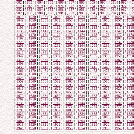
[
882
]
[
883
]
[
884
]
[
885
]
[
886
]
[
887
]
[
888
]
[
889
]
[
890
]
[
891
]
[
892
]
[
8
[
917
]
[
918
]
[
919
]
[
920
]
[
921
]
[
922
]
[
923
]
[
924
]
[
925
]
[
926
]
[
927
]
[
9
[
952
]
[
953
]
[
954
]
[
955
]
[
956
]
[
957
]
[
958
]
[
959
]
[
960
]
[
961
]
[
962
]
[
9
[
987
]
[
988
]
[
989
]
[
990
]
[
991
]
[
992
]
[
993
]
[
994
]
[
995
]
[
996
]
[
997
]
[
9
[
1019
]
[
1020
]
[
1021
]
[
1022
]
[
1023
]
[
1024
]
[
1025
]
[
1026
]
[
1027
]
[
1028
[
1049
]
[
1050
]
[
1051
]
[
1052
]
[
1053
]
[
1054
]
[
1055
]
[
1056
]
[
1057
]
[
1058
[
1079
]
[
1080
]
[
1081
]
[
1082
]
[
1083
]
[
1084
]
[
1085
]
[
1086
]
[
1087
]
[
1088
[
1109
]
[
1110
]
[
1111
]
[
1112
]
[
1113
]
[
1114
]
[
1115
]
[
1116
]
[
1117
]
[
1118
[
1139
]
[
1140
]
[
1141
]
[
1142
]
[
1143
]
[
1144
]
[
1145
]
[
1146
]
[
1147
]
[
1148
[
1169
]
[
1170
]
[
1171
]
[
1172
]
[
1173
]
[
1174
]
[
1175
]
[
1176
]
[
1177
]
[
1178
[
1199
]
[
1200
]
[
1201
]
[
1202
]
[
1203
]
[
1204
]
[
1205
]
[
1206
]
[
1207
]
[
1208
[
1229
]
[
1230
]
[
1231
]
[
1232
]
[
1233
]
[
1234
]
[
1235
]
[
1236
]
[
1237
]
[
1238
[
1259
]
[
1260
]
[
1261
]
[
1262
]
[
1263
]
[
1264
]
[
1265
]
[
1266
]
[
1267
]
[
1268
[
1289
]
[
1290
]
[
1291
]
[
1292
]
[
1293
]
[
1294
]
[
1295
]
[
1296
]
[
1297
]
[
1298
[
1319
]
[
1320
]
[
1321
]
[
1322
]
[
1323
]
[
1324
]
[
1325
]
[
1326
]
[
1327
]
[
1328
[
1349
]
[
1350
]
[
1351
]
[
1352
]
[
1353
]
[
1354
]
[
1355
]
[
1356
]
[
1357
]
[
1358
[
1379
]
[
1380
]
[
1381
]
[
1382
]
[
1383
]
[
1384
]
[
1385
]
[
1386
]
[
1387
]
[
1388
[
1409
]
[
1410
]
[
1411
]
[
1412
]
[
1413
]
[
1414
]
[
1415
]
[
1416
]
[
1417
]
[
1418
[
1439
]
[
1440
]
[
1441
]
[
1442
]
[
1443
]
[
1444
]
[
1445
]
[
1446
]
[
1447
]
[
1448
[
1469
]
[
1470
]
[
1471
]
[
1472
]
[
1473
]
[
1474
]
[
1475
]
[
1476
]
[
1477
]
[
1478
[
1499
]
[
1500
]
[
1501
]
[
1502
]
[
1503
]
[
1504
]
[
1505
]
[
1506
]
[
1507
]
[
1508
[
1529
]
[
1530
]
[
1531
]
[
1532
]
[
1533
]
[
1534
]
[
1535
]
[
1536
]
[
1537
]
[
1538
[
1559
]
[
1560
]
[
1561
]
[
1562
]
[
1563
]
[
1564
]
[
1565
]
[
1566
]
[
1567
]
[
1568
[
1589
]
[
1590
]
[
1591
]
[
1592
]
[
1593
]
[
1594
]
[
1595
]
[
1596
]
[
1597
]
[
1598
[
1619
]
[
1620
]
[
1621
]
[
1622
]
[
1623
]
[
1624
]
[
1625
]
[
1626
]
[
1627
]
[
1628
[
1649
]
[
1650
]
[
1651
]
[
1652
]
[
1653
]
[
1654
]
[
1655
]
[
1656
]
[
1657
]
[
1658
[
1679
]
[
1680
]
[
1681
]
[
1682
]
[
1683
]
[
1684
]
[
1685
]
[
1686
]
[
1687
]
[
1688
[
1709
]
[
1710
]
[
1711
]
[
1712
]
[
1713
]
[
1714
]
[
1715
]
[
1716
]
[
1717
]
[
1718
[
1739
]
[
1740
]
[
1741
]
[
1742
]
[
1743
]
[
1744
]
[
1745
]
[
1746
]
[
1747
]
[
1748
[
1769
]
[
1770
]
[
1771
]
[
1772
]
[
1773
]
[
1774
]
[
1775
]
[
1776
]
[
1777
]
[
1778
[
1799
]
[
1800
]
[
1801
]
[
1802
]
[
1803
]
[
1804
]
[
1805
]
[
1806
]
[
1807
]
[
1808
[
1829
]
[
1830
]
[
1831
]
[
1832
]
[
1833
]
[
1834
]
[
1835
]
[
1836
]
[
1837
]
[
1838
[
1859
]
[
1860
]
[
1861
]
[
1862
]
[
1863
]
[
1864
]
[
1865
]
[
1866
]
[
1867
]
[
1868
[
1889
]
[
1890
]
[
1891
]
[
1892
]
[
1893
]
[
1894
]
[
1895
]
[
1896
]
[
1897
]
[
1898
[
1919
]
[
1920
]
[
1921
]
[
1922
]
[
1923
]
[
1924
]
[
1925
]
[
1926
]
[
1927
]
[
1928
[
1949
]
[
1950
]
[
1951
]
[
1952
]
[
1953
]
[
1954
]
[
1955
]
[
1956
]
[
1957
]
[
1958