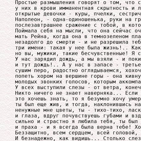
Простые размышления говорят о том, что с
у них в крови имманентная скрытность и л
открытые девочки - куры, пчелки, сестрич
Наполеон, - одна-одиношенька, руки на гр
послезавтрашнее сражение с тобой, в кото
Поймала себя на мысли, что она сейчас оч
мать Рейна, когда она в темнозеленом пла
незадолго до смерти - и не разрешила теб
три имени: такая у нее была жизнь!.. Как
но вы, мужики, такие бесчувственные! Я с
У нас зарядил дождь, а мы взяли - и поки
и тут дождь!.. А у нас в запасе - третье
сушим перо, радостно оглядываемся, хохоч
попеть хором на вершине горы - она кивну
молодых звонких голосов, которым аккомпа
У всех выступили слезы - от ветра, конеч
Никто ничего не знает наверняка... Если 
это хочешь знать, то я безумно хочу умер
ты был еще жив, и тогда, наклонившись на
ненужные мне цветы, ты - тихо-тихо, ласк
и глаза, вдруг почувствуешь губами и взд
сильно и страстно я любила тебя, ты был 
и праха - и я всегда была верна тебе! Хо
Беззащитно, всем сердцем, всей головой, 
И безнадежно, как видишь... Столько слез