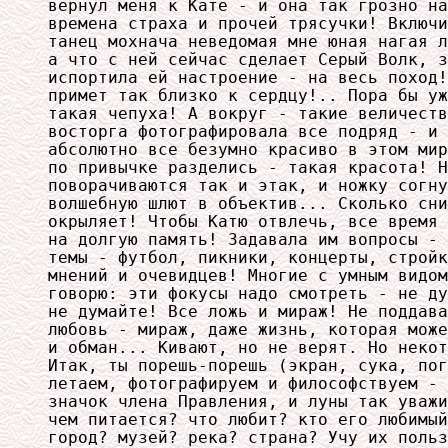
вернул меня к Кате - и она так грозно на
времена страха и прочей трясучки! Включи
танец мохнача неведомая мне юная нагая л
а что с ней сейчас сделает Серый Волк, з
испортила ей настроение - на весь поход!
примет так близко к сердцу!.. Пора бы уж
такая чепуха! А вокруг - такие величеств
восторга фотографировала все подряд - и 
абсолютно все безумно красиво в этом мир
по привычке разделись - такая красота! Н
поворачиваются так и этак, и ножку согну
волшебную шлют в объектив... Сколько сни
окрыляет! Чтобы Катю отвлечь, все время 
на долгую память! Задавала им вопросы - 
темы - футбол, пикники, концерты, стройк
мнений и очевидцев! Многие с умным видом
говорю: эти фокусы надо смотреть - не ду
не думайте! Все ложь и мираж! Не поддава
любовь - мираж, даже жизнь, которая може
и обман... Кивают, но не верят. Но некот
Итак, ты порешь-порешь (экран, сука, пог
летаем, фотографируем и философствуем - 
значок члена Правления, и луны так уважи
чем питается? что любит? кто его любимый
город? музей? река? страна? Учу их польз