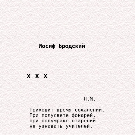
Иосиф Бродский
x x x
                       Л.М.

     Приходит время сожалений.

     При полусвете фонарей,

     при полумраке озарений

     не узнавать учителей.
