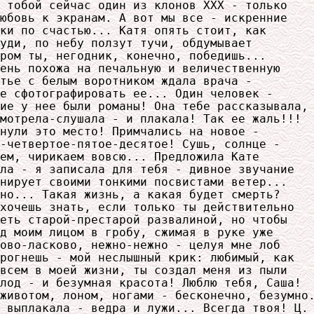
 тобой сейчас один из клонов ХХХ - только

юбовь к экранам. А вот мы все - искренние

ки по счастью... Катя опять стоит, как

уди, по небу ползут тучи, обдумывает

ром ты, негодник, конечно, победишь...

ень похожа на печальную и величественную

тье с белым воротником ждала врача - 

е сфотографировать ее... Один человек -

ие у нее были романы! Она тебе рассказывала,

мотрела-слушала - и плакала! Так ее жаль!!!

нули это место! Примчались на новое -

-четвертое-пятое-десятое! Сушь, солнце -

ем, чирикаем вовсю... Предложила Кате

ла - я записала для тебя - дивное звучание

нирует своими тонкими посвистами ветер...

но... Такая жизнь, а какая будет смерть?

хочешь знать, если только ты действительно

еть старой-престарой развалиной, но чтобы

д моим лицом в гробу, сжимая в руке уже

ово-ласково, нежно-нежно - целуя мне лоб

рогнешь - мой неслышный крик: любимый, как

всем в моей жизни, ты создал меня из пыли

лод - и безумная красота! Люблю тебя, Саша!

животом, лоном, ногами - бесконечно, безумно.
 выплакала - ведра и лужи... Всегда твоя! Ц. 