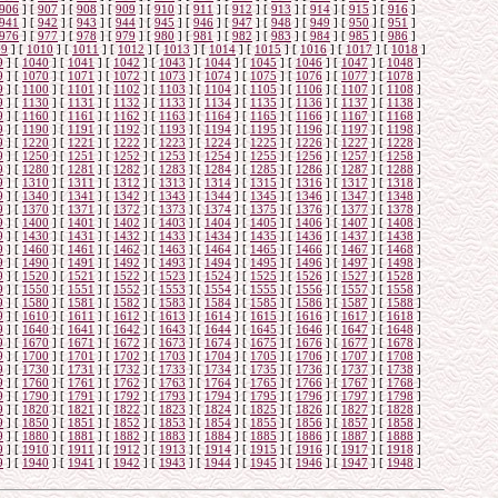
906
]
[
907
]
[
908
]
[
909
]
[
910
]
[
911
]
[
912
]
[
913
]
[
914
]
[
915
]
[
916
]
941
]
[
942
]
[
943
]
[
944
]
[
945
]
[
946
]
[
947
]
[
948
]
[
949
]
[
950
]
[
951
]
976
]
[
977
]
[
978
]
[
979
]
[
980
]
[
981
]
[
982
]
[
983
]
[
984
]
[
985
]
[
986
]
09
]
[
1010
]
[
1011
]
[
1012
]
[
1013
]
[
1014
]
[
1015
]
[
1016
]
[
1017
]
[
1018
]
9
]
[
1040
]
[
1041
]
[
1042
]
[
1043
]
[
1044
]
[
1045
]
[
1046
]
[
1047
]
[
1048
]
9
]
[
1070
]
[
1071
]
[
1072
]
[
1073
]
[
1074
]
[
1075
]
[
1076
]
[
1077
]
[
1078
]
9
]
[
1100
]
[
1101
]
[
1102
]
[
1103
]
[
1104
]
[
1105
]
[
1106
]
[
1107
]
[
1108
]
9
]
[
1130
]
[
1131
]
[
1132
]
[
1133
]
[
1134
]
[
1135
]
[
1136
]
[
1137
]
[
1138
]
9
]
[
1160
]
[
1161
]
[
1162
]
[
1163
]
[
1164
]
[
1165
]
[
1166
]
[
1167
]
[
1168
]
9
]
[
1190
]
[
1191
]
[
1192
]
[
1193
]
[
1194
]
[
1195
]
[
1196
]
[
1197
]
[
1198
]
9
]
[
1220
]
[
1221
]
[
1222
]
[
1223
]
[
1224
]
[
1225
]
[
1226
]
[
1227
]
[
1228
]
9
]
[
1250
]
[
1251
]
[
1252
]
[
1253
]
[
1254
]
[
1255
]
[
1256
]
[
1257
]
[
1258
]
9
]
[
1280
]
[
1281
]
[
1282
]
[
1283
]
[
1284
]
[
1285
]
[
1286
]
[
1287
]
[
1288
]
9
]
[
1310
]
[
1311
]
[
1312
]
[
1313
]
[
1314
]
[
1315
]
[
1316
]
[
1317
]
[
1318
]
9
]
[
1340
]
[
1341
]
[
1342
]
[
1343
]
[
1344
]
[
1345
]
[
1346
]
[
1347
]
[
1348
]
9
]
[
1370
]
[
1371
]
[
1372
]
[
1373
]
[
1374
]
[
1375
]
[
1376
]
[
1377
]
[
1378
]
9
]
[
1400
]
[
1401
]
[
1402
]
[
1403
]
[
1404
]
[
1405
]
[
1406
]
[
1407
]
[
1408
]
9
]
[
1430
]
[
1431
]
[
1432
]
[
1433
]
[
1434
]
[
1435
]
[
1436
]
[
1437
]
[
1438
]
9
]
[
1460
]
[
1461
]
[
1462
]
[
1463
]
[
1464
]
[
1465
]
[
1466
]
[
1467
]
[
1468
]
9
]
[
1490
]
[
1491
]
[
1492
]
[
1493
]
[
1494
]
[
1495
]
[
1496
]
[
1497
]
[
1498
]
9
]
[
1520
]
[
1521
]
[
1522
]
[
1523
]
[
1524
]
[
1525
]
[
1526
]
[
1527
]
[
1528
]
9
]
[
1550
]
[
1551
]
[
1552
]
[
1553
]
[
1554
]
[
1555
]
[
1556
]
[
1557
]
[
1558
]
9
]
[
1580
]
[
1581
]
[
1582
]
[
1583
]
[
1584
]
[
1585
]
[
1586
]
[
1587
]
[
1588
]
9
]
[
1610
]
[
1611
]
[
1612
]
[
1613
]
[
1614
]
[
1615
]
[
1616
]
[
1617
]
[
1618
]
9
]
[
1640
]
[
1641
]
[
1642
]
[
1643
]
[
1644
]
[
1645
]
[
1646
]
[
1647
]
[
1648
]
9
]
[
1670
]
[
1671
]
[
1672
]
[
1673
]
[
1674
]
[
1675
]
[
1676
]
[
1677
]
[
1678
]
9
]
[
1700
]
[
1701
]
[
1702
]
[
1703
]
[
1704
]
[
1705
]
[
1706
]
[
1707
]
[
1708
]
9
]
[
1730
]
[
1731
]
[
1732
]
[
1733
]
[
1734
]
[
1735
]
[
1736
]
[
1737
]
[
1738
]
9
]
[
1760
]
[
1761
]
[
1762
]
[
1763
]
[
1764
]
[
1765
]
[
1766
]
[
1767
]
[
1768
]
9
]
[
1790
]
[
1791
]
[
1792
]
[
1793
]
[
1794
]
[
1795
]
[
1796
]
[
1797
]
[
1798
]
9
]
[
1820
]
[
1821
]
[
1822
]
[
1823
]
[
1824
]
[
1825
]
[
1826
]
[
1827
]
[
1828
]
9
]
[
1850
]
[
1851
]
[
1852
]
[
1853
]
[
1854
]
[
1855
]
[
1856
]
[
1857
]
[
1858
]
9
]
[
1880
]
[
1881
]
[
1882
]
[
1883
]
[
1884
]
[
1885
]
[
1886
]
[
1887
]
[
1888
]
9
]
[
1910
]
[
1911
]
[
1912
]
[
1913
]
[
1914
]
[
1915
]
[
1916
]
[
1917
]
[
1918
]
9
]
[
1940
]
[
1941
]
[
1942
]
[
1943
]
[
1944
]
[
1945
]
[
1946
]
[
1947
]
[
1948
]