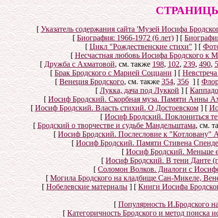
СТРАНИЦЫ
[
Указатель содержания сайта 'Музей Иосифа Бродског
[
Биография: 1966-1972 (6 лет)
]
[
Биография
[
Цикл "Рождественские стихи"
]
[
Фот
[
Несчастная любовь Иосифа Бродского к 
[
Дружба с Ахматовой
, см. также
198
,
102
,
239
,
490
,
[
Брак Бродского с Марией Соццани
]
[
Невстреча
[
Венеция Бродского
, см. также
354
,
356
]
[
Флор
[
Лукка, дача под Луккой
]
[
Каппад
[
Иосиф Бродский. Скорбная муза. Памяти Анны А
[
Иосиф Бродский. Власть стихий. О Достоевском
]
[
Ио
[
Иосиф Бродский. Поклониться т
[
Бродский о творчестве и судьбе Мандельштама
, см. 
[
Иосиф Бродский. Послесловие к "Котловану" 
[
Иосиф Бродский. Памяти Стивена Спенде
[
Иосиф Бродский. Меньше 
[
Иосиф Бродский. В тени Данте (
[
Соломон Волков. Диалоги с Иосифом
[
Могила Бродского на кладбище Сан-Микеле, Вен
[
Нобелевские материалы
]
[
Книги Иосифа Бродского
[
Популярность И.Бродского н
[
Категоричность Бродского и метод поиска 