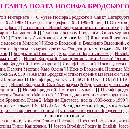
 САЙТА ПОЭТА ИОСИФА БРОДСКОГО (1
о в Интернете'
]
[
О музее Иосифа Бродского в Санкт-Петербург
: 1972-1987 (15 лет)
]
[
Биография: 1988-1996 (8 лет)
]
[
Стихотвор
ографии
]
[
Голос поэта: Иосиф Бродский читает свои стихи
]
[
М
Марине Басмановой
]
[
Суд над Иосифом Бродским. Запись Фриды
539
]
[
Похороны Ахматовой
, см. также
141
]
[
Январский некролог
 с вдовой в Милане
]
[
Иосиф Бродский и Владимир Высоцкий
, 
енция Бродского, музей Данте во Флоренции
, см. также
328
,
344
окия
]
[
Бродский в Польше
]
[
Бродский о Баратынском
]
[
Иосиф 
хматовой
]
[
Иосиф Бродский. Сын цивилизации. Эссе об Осипе
сиф Бродский. Поэт и проза
]
[
Иосиф Бродский. Посвящается п
ени. Памяти Уистана Хью Одена
]
[
Иосиф Бродский. Надежда Ма
также
529
,
530
]
[
Анализ Бродским стихотворения Цветаевой "Но
А.Платонова
]
[
Иосиф Бродский. С ЛЮБОВЬЮ К НЕОДУШЕВЛЕН
ра
]
[
Иосиф Бродский. Скорбь и разум (Роберту Фросту посвяща
единицы
]
[
Иосиф Бродский. Полторы комнаты
]
[
Иосиф Бродск
поэзия Эудженио Монтале)
]
[
Текст диалогов и стихотворений 
 Бродским. Глава 2. Марина Цветаева: весна 1980-осень 1990
]
еция
, см. также
319
,
321
,
322
,
349
, вид на могилу Бродского из к
, о его творчестве и о нем
]
[
Статьи о творчестве Бродского
]
[
Спорные страницы
а фоне популярности Элвиса Пресли
]
[
Прогноз Бродским ужасн
истины Тины Канделаки.
]
[
Joseph Brodsky: Poetry in English; Jos