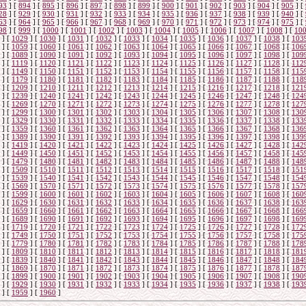
93
]
[
894
]
[
895
]
[
896
]
[
897
]
[
898
]
[
899
]
[
900
]
[
901
]
[
902
]
[
903
]
[
904
]
[
905
]
[
28
]
[
929
]
[
930
]
[
931
]
[
932
]
[
933
]
[
934
]
[
935
]
[
936
]
[
937
]
[
938
]
[
939
]
[
940
]
[
63
]
[
964
]
[
965
]
[
966
]
[
967
]
[
968
]
[
969
]
[
970
]
[
971
]
[
972
]
[
973
]
[
974
]
[
975
]
[
98
]
[
999
]
[
1000
]
[
1001
]
[
1002
]
[
1003
]
[
1004
]
[
1005
]
[
1006
]
[
1007
]
[
1008
]
[
10
]
[
1029
]
[
1030
]
[
1031
]
[
1032
]
[
1033
]
[
1034
]
[
1035
]
[
1036
]
[
1037
]
[
1038
]
[
103
]
[
1059
]
[
1060
]
[
1061
]
[
1062
]
[
1063
]
[
1064
]
[
1065
]
[
1066
]
[
1067
]
[
1068
]
[
106
]
[
1089
]
[
1090
]
[
1091
]
[
1092
]
[
1093
]
[
1094
]
[
1095
]
[
1096
]
[
1097
]
[
1098
]
[
109
]
[
1119
]
[
1120
]
[
1121
]
[
1122
]
[
1123
]
[
1124
]
[
1125
]
[
1126
]
[
1127
]
[
1128
]
[
112
]
[
1149
]
[
1150
]
[
1151
]
[
1152
]
[
1153
]
[
1154
]
[
1155
]
[
1156
]
[
1157
]
[
1158
]
[
115
]
[
1179
]
[
1180
]
[
1181
]
[
1182
]
[
1183
]
[
1184
]
[
1185
]
[
1186
]
[
1187
]
[
1188
]
[
118
]
[
1209
]
[
1210
]
[
1211
]
[
1212
]
[
1213
]
[
1214
]
[
1215
]
[
1216
]
[
1217
]
[
1218
]
[
121
]
[
1239
]
[
1240
]
[
1241
]
[
1242
]
[
1243
]
[
1244
]
[
1245
]
[
1246
]
[
1247
]
[
1248
]
[
124
]
[
1269
]
[
1270
]
[
1271
]
[
1272
]
[
1273
]
[
1274
]
[
1275
]
[
1276
]
[
1277
]
[
1278
]
[
127
]
[
1299
]
[
1300
]
[
1301
]
[
1302
]
[
1303
]
[
1304
]
[
1305
]
[
1306
]
[
1307
]
[
1308
]
[
130
]
[
1329
]
[
1330
]
[
1331
]
[
1332
]
[
1333
]
[
1334
]
[
1335
]
[
1336
]
[
1337
]
[
1338
]
[
133
]
[
1359
]
[
1360
]
[
1361
]
[
1362
]
[
1363
]
[
1364
]
[
1365
]
[
1366
]
[
1367
]
[
1368
]
[
136
]
[
1389
]
[
1390
]
[
1391
]
[
1392
]
[
1393
]
[
1394
]
[
1395
]
[
1396
]
[
1397
]
[
1398
]
[
139
]
[
1419
]
[
1420
]
[
1421
]
[
1422
]
[
1423
]
[
1424
]
[
1425
]
[
1426
]
[
1427
]
[
1428
]
[
142
]
[
1449
]
[
1450
]
[
1451
]
[
1452
]
[
1453
]
[
1454
]
[
1455
]
[
1456
]
[
1457
]
[
1458
]
[
145
]
[
1479
]
[
1480
]
[
1481
]
[
1482
]
[
1483
]
[
1484
]
[
1485
]
[
1486
]
[
1487
]
[
1488
]
[
148
]
[
1509
]
[
1510
]
[
1511
]
[
1512
]
[
1513
]
[
1514
]
[
1515
]
[
1516
]
[
1517
]
[
1518
]
[
151
]
[
1539
]
[
1540
]
[
1541
]
[
1542
]
[
1543
]
[
1544
]
[
1545
]
[
1546
]
[
1547
]
[
1548
]
[
154
]
[
1569
]
[
1570
]
[
1571
]
[
1572
]
[
1573
]
[
1574
]
[
1575
]
[
1576
]
[
1577
]
[
1578
]
[
157
]
[
1599
]
[
1600
]
[
1601
]
[
1602
]
[
1603
]
[
1604
]
[
1605
]
[
1606
]
[
1607
]
[
1608
]
[
160
]
[
1629
]
[
1630
]
[
1631
]
[
1632
]
[
1633
]
[
1634
]
[
1635
]
[
1636
]
[
1637
]
[
1638
]
[
163
]
[
1659
]
[
1660
]
[
1661
]
[
1662
]
[
1663
]
[
1664
]
[
1665
]
[
1666
]
[
1667
]
[
1668
]
[
166
]
[
1689
]
[
1690
]
[
1691
]
[
1692
]
[
1693
]
[
1694
]
[
1695
]
[
1696
]
[
1697
]
[
1698
]
[
169
]
[
1719
]
[
1720
]
[
1721
]
[
1722
]
[
1723
]
[
1724
]
[
1725
]
[
1726
]
[
1727
]
[
1728
]
[
172
]
[
1749
]
[
1750
]
[
1751
]
[
1752
]
[
1753
]
[
1754
]
[
1755
]
[
1756
]
[
1757
]
[
1758
]
[
175
]
[
1779
]
[
1780
]
[
1781
]
[
1782
]
[
1783
]
[
1784
]
[
1785
]
[
1786
]
[
1787
]
[
1788
]
[
178
]
[
1809
]
[
1810
]
[
1811
]
[
1812
]
[
1813
]
[
1814
]
[
1815
]
[
1816
]
[
1817
]
[
1818
]
[
181
]
[
1839
]
[
1840
]
[
1841
]
[
1842
]
[
1843
]
[
1844
]
[
1845
]
[
1846
]
[
1847
]
[
1848
]
[
184
]
[
1869
]
[
1870
]
[
1871
]
[
1872
]
[
1873
]
[
1874
]
[
1875
]
[
1876
]
[
1877
]
[
1878
]
[
187
]
[
1899
]
[
1900
]
[
1901
]
[
1902
]
[
1903
]
[
1904
]
[
1905
]
[
1906
]
[
1907
]
[
1908
]
[
190
]
[
1929
]
[
1930
]
[
1931
]
[
1932
]
[
1933
]
[
1934
]
[
1935
]
[
1936
]
[
1937
]
[
1938
]
[
193
]
[
1959
]
[
1960
]