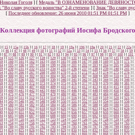
 Николая Гоголя
]
[
Медаль "В ОЗНАМЕНОВАНИЕ ДЕВЯНОС
 "Во славу русского воинства" 2-й степени
]
[
Знак "Во славу ру
[
Последнее обновление:
26 июня 2010 01:51 PM 01:51 PM
]
Коллекция фотографий Иосифа Бродског
]
[
15
]
[
15a
]
[
15b
]
[
16
]
[
17
]
[
18
]
[
19
]
[
19а
]
[
19б
]
[
19в
]
[
20
]
[
21
]
[
22
]
[
22a
]
5
]
[
46
]
[
47
]
[
48
]
[
49
]
[
50
]
[
51
]
[
52
]
[
52а
]
[
53
]
[
54
]
[
55
]
[
56
]
[
57
]
[
58
]
[
59
]
]
[
87
]
[
88
]
[
89
]
[
90
]
[
91
]
[
92
]
[
93
]
[
94
]
[
95
]
[
96
]
[
97
]
[
98
]
[
99
]
[
100
]
[
101
24
]
[
125
]
[
126
]
[
127
]
[
128
]
[
129
]
[
130
]
[
131
]
[
132
]
[
133
]
[
134
]
[
135
]
[
136
]
[
59
]
[
160
]
[
161
]
[
162
]
[
163
]
[
164
]
[
165
]
[
166
]
[
167
]
[
168
]
[
169
]
[
170
]
[
171
]
[
94
]
[
195
]
[
196
]
[
197
]
[
198
]
[
199
]
[
200
]
[
201
]
[
202
]
[
203
]
[
204
]
[
205
]
[
206
]
[
29
]
[
230
]
[
231
]
[
232
]
[
233
]
[
234
]
[
235
]
[
236
]
[
237
]
[
238
]
[
239
]
[
240
]
[
241
]
[
64
]
[
265
]
[
266
]
[
267
]
[
268
]
[
269
]
[
270
]
[
271
]
[
272
]
[
273
]
[
274
]
[
275
]
[
276
]
[
99
]
[
300
]
[
301
]
[
302
]
[
303
]
[
304
]
[
305
]
[
306
]
[
307
]
[
308
]
[
309
]
[
310
]
[
311
]
[
34
]
[
335
]
[
336
]
[
337
]
[
338
]
[
339
]
[
340
]
[
341
]
[
342
]
[
343
]
[
344
]
[
345
]
[
346
]
[
69
]
[
370
]
[
371
]
[
372
]
[
373
]
[
374
]
[
375
]
[
376
]
[
377
]
[
378
]
[
379
]
[
380
]
[
381
]
[
04
]
[
405
]
[
406
]
[
407
]
[
408
]
[
409
]
[
410
]
[
411
]
[
412
]
[
413
]
[
414
]
[
415
]
[
416
]
[
39
]
[
440
]
[
441
]
[
442
]
[
443
]
[
444
]
[
445
]
[
446
]
[
447
]
[
448
]
[
449
]
[
450
]
[
451
]
[
74
]
[
475
]
[
476
]
[
477
]
[
478
]
[
479
]
[
480
]
[
481
]
[
482
]
[
483
]
[
484
]
[
485
]
[
486
]
[
09
]
[
510
]
[
511
]
[
512
]
[
513
]
[
514
]
[
515
]
[
516
]
[
517
]
[
518
]
[
519
]
[
520
]
[
521
]
[
44
]
[
545
]
[
546
]
[
547
]
[
548
]
[
549
]
[
550
]
[
551
]
[
552
]
[
553
]
[
554
]
[
555
]
[
556
]
[
79
]
[
580
]
[
581
]
[
582
]
[
583
]
[
584
]
[
585
]
[
586
]
[
587
]
[
588
]
[
589
]
[
590
]
[
591
]
[
14
]
[
615
]
[
616
]
[
617
]
[
618
]
[
619
]
[
620
]
[
621
]
[
622
]
[
623
]
[
624
]
[
625
]
[
626
]
[
49
]
[
650
]
[
651
]
[
652
]
[
653
]
[
654
]
[
655
]
[
656
]
[
657
]
[
658
]
[
659
]
[
660
]
[
661
]
[
84
]
[
685
]
[
686
]
[
687
]
[
688
]
[
688
]
[
689
]
[
690
]
[
691
]
[
692
]
[
693
]
[
694
]
[
695
]
[
18
]
[
719
]
[
720
]
[
721
]
[
722
]
[
723
]
[
724
]
[
725
]
[
726
]
[
727
]
[
728
]
[
729
]
[
730
]
[
53
]
[
754
]
[
755
]
[
756
]
[
757
]
[
758
]
[
759
]
[
760
]
[
761
]
[
762
]
[
763
]
[
764
]
[
765
]
[
88
]
[
789
]
[
790
]
[
791
]
[
792
]
[
793
]
[
794
]
[
795
]
[
796
]
[
797
]
[
798
]
[
799
]
[
800
]
[
23
]
[
824
]
[
825
]
[
826
]
[
827
]
[
828
]
[
829
]
[
830
]
[
831
]
[
832
]
[
833
]
[
834
]
[
835
]
[
58
]
[
859
]
[
860
]
[
861
]
[
862
]
[
863
]
[
864
]
[
865
]
[
866
]
[
867
]
[
868
]
[
869
]
[
870
]
[