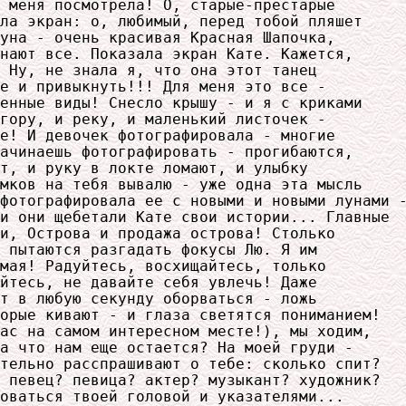
 меня посмотрела! О, старые-престарые

ла экран: о, любимый, перед тобой пляшет

уна - очень красивая Красная Шапочка,

нают все. Показала экран Кате. Кажется,

 Ну, не знала я, что она этот танец

е и привыкнуть!!! Для меня это все -

енные виды! Снесло крышу - и я с криками

гору, и реку, и маленький листочек -

е! И девочек фотографировала - многие

ачинаешь фотографировать - прогибаются,

т, и руку в локте ломают, и улыбку

мков на тебя вывалю - уже одна эта мысль

фотографировала ее с новыми и новыми лунами -
и они щебетали Кате свои истории... Главные

и, Острова и продажа острова! Столько

 пытаются разгадать фокусы Лю. Я им

мая! Радуйтесь, восхищайтесь, только

йтесь, не давайте себя увлечь! Даже

т в любую секунду оборваться - ложь

орые кивают - и глаза светятся пониманием!

ас на самом интересном месте!), мы ходим,

а что нам еще остается? На моей груди -

тельно расспрашивают о тебе: сколько спит?

 певец? певица? актер? музыкант? художник?

оваться твоей головой и указателями...
