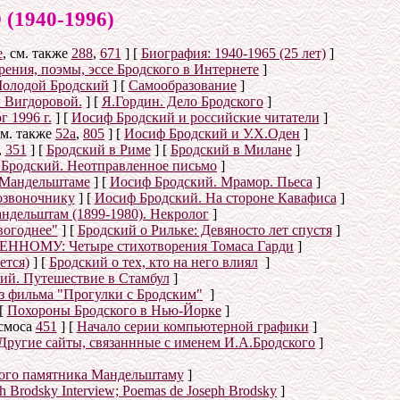
940-1996)
е
, см. также
288
,
671
]
[
Биография: 1940-1965 (25 лет)
]
ения, поэмы, эссе Бродского в Интернете
]
олодой Бродский
]
[
Самообразование
]
 Вигдоровой.
]
[
Я.Гордин. Дело Бродского
]
 1996 г.
]
[
Иосиф Бродский и российские читатели
]
см. также
52а
,
805
]
[
Иосиф Бродский и У.Х.Оден
]
,
351
]
[
Бродский в Риме
]
[
Бродский в Милане
]
Бродский. Неотправленное письмо
]
 Мандельштаме
]
[
Иосиф Бродский. Мрамор. Пьеса
]
озвоночнику
]
[
Иосиф Бродский. На стороне Кавафиса
]
ндельштам (1899-1980). Некролог
]
вогоднее"
]
[
Бродский о Рильке: Девяносто лет спустя
]
НОМУ: Четыре стихотворения Томаса Гарди
]
ется)
]
[
Бродский о тех, кто на него влиял
]
ий. Путешествие в Стамбул
]
из фильма "Прогулки с Бродским"
]
[
Похороны Бродского в Нью-Йорке
]
осмоса
451
]
[
Начало серии компьютерной графики
]
Другие сайты, связаннные с именем И.А.Бродского
]
ого памятника Мандельштаму
]
eph Brodsky Interview; Poemas de Joseph Brodsky
]