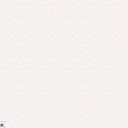
..

М.
