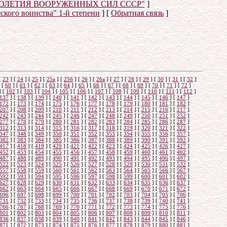
ТОЛЕТИЯ ВООРУЖЕННЫХ СИЛ СССР"
]
сского воинства" 1-й степени
]
[
Обратная связь
]
о
[
23
]
[
24
]
[
25
]
[
25а
]
[
25б
]
[
26
]
[
26a
]
[
27
]
[
28
]
[
29
]
[
30
]
[
31
]
[
32
]
[
60
]
[
61
]
[
62
]
[
63
]
[
64
]
[
65
]
[
66
]
[
67
]
[
68
]
[
69
]
[
70
]
[
71
]
[
72
]
]
[
102
]
[
103
]
[
104
]
[
105
]
[
106
]
[
107
]
[
108
]
[
109
]
[
110
]
[
111
]
[
112
]
137
]
[
138
]
[
139
]
[
140
]
[
141
]
[
142
]
[
143
]
[
144
]
[
145
]
[
146
]
[
147
]
172
]
[
173
]
[
174
]
[
175
]
[
176
]
[
177
]
[
178
]
[
179
]
[
180
]
[
181
]
[
182
]
207
]
[
208
]
[
209
]
[
210
]
[
211
]
[
212
]
[
213
]
[
214
]
[
215
]
[
216
]
[
217
]
242
]
[
243
]
[
244
]
[
245
]
[
246
]
[
247
]
[
248
]
[
249
]
[
250
]
[
251
]
[
252
]
277
]
[
278
]
[
279
]
[
280
]
[
281
]
[
282
]
[
283
]
[
284
]
[
285
]
[
286
]
[
287
]
312
]
[
313
]
[
314
]
[
315
]
[
316
]
[
317
]
[
318
]
[
319
]
[
320
]
[
321
]
[
322
]
347
]
[
348
]
[
349
]
[
350
]
[
351
]
[
352
]
[
353
]
[
354
]
[
355
]
[
356
]
[
357
]
382
]
[
383
]
[
384
]
[
385
]
[
386
]
[
387
]
[
388
]
[
389
]
[
390
]
[
391
]
[
392
]
417
]
[
418
]
[
419
]
[
420
]
[
421
]
[
422
]
[
423
]
[
424
]
[
425
]
[
426
]
[
427
]
452
]
[
453
]
[
454
]
[
455
]
[
456
]
[
457
]
[
458
]
[
459
]
[
460
]
[
461
]
[
462
]
487
]
[
488
]
[
489
]
[
490
]
[
491
]
[
492
]
[
493
]
[
494
]
[
495
]
[
496
]
[
497
]
522
]
[
523
]
[
524
]
[
525
]
[
526
]
[
527
]
[
528
]
[
529
]
[
530
]
[
531
]
[
532
]
557
]
[
558
]
[
559
]
[
560
]
[
561
]
[
562
]
[
563
]
[
564
]
[
565
]
[
566
]
[
567
]
592
]
[
593
]
[
594
]
[
595
]
[
596
]
[
597
]
[
598
]
[
599
]
[
600
]
[
601
]
[
602
]
627
]
[
628
]
[
629
]
[
630
]
[
631
]
[
632
]
[
633
]
[
634
]
[
635
]
[
636
]
[
637
]
662
]
[
663
]
[
664
]
[
665
]
[
666
]
[
667
]
[
668
]
[
669
]
[
670
]
[
671
]
[
672
]
696
]
[
697
]
[
698
]
[
699
]
[
700
]
[
701
]
[
702
]
[
703
]
[
704
]
[
705
]
[
706
]
731
]
[
732
]
[
733
]
[
734
]
[
735
]
[
736
]
[
737
]
[
738
]
[
739
]
[
740
]
[
741
]
766
]
[
767
]
[
768
]
[
769
]
[
770
]
[
771
]
[
772
]
[
773
]
[
774
]
[
775
]
[
776
]
801
]
[
802
]
[
803
]
[
804
]
[
805
]
[
806
]
[
807
]
[
808
]
[
809
]
[
810
]
[
811
]
836
]
[
837
]
[
838
]
[
839
]
[
840
]
[
841
]
[
842
]
[
843
]
[
844
]
[
845
]
[
846
]
871
]
[
872
]
[
873
]
[
874
]
[
875
]
[
876
]
[
877
]
[
878
]
[
879
]
[
880
]
[
881
]