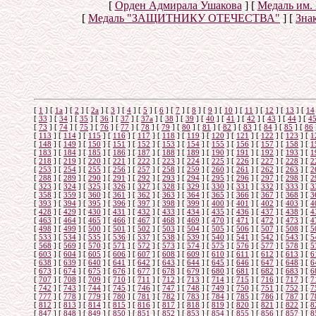
[
Орден Адмирала Ушакова
]
[
Медаль им.
[
Медаль "ЗАЩИТНИКУ ОТЕЧЕСТВА"
]
[
Знак
[
1
]
[
1а
]
[
2
]
[
2а
]
[
3
]
[
4
]
[
5
]
[
6
]
[
7
]
[
8
]
[
9
]
[
10
]
[
11
]
[
12
]
[
13
]
[
14
[
33
]
[
34
]
[
35
]
[
36
]
[
37
]
[
37а
]
[
38
]
[
39
]
[
40
]
[
41
]
[
42
]
[
43
]
[
44
]
[
4
[
73
]
[
74
]
[
75
]
[
76
]
[
77
]
[
78
]
[
79
]
[
80
]
[
81
]
[
82
]
[
83
]
[
84
]
[
85
]
[
86
[
113
]
[
114
]
[
115
]
[
116
]
[
117
]
[
118
]
[
119
]
[
120
]
[
121
]
[
122
]
[
123
]
[
1
[
148
]
[
149
]
[
150
]
[
151
]
[
152
]
[
153
]
[
154
]
[
155
]
[
156
]
[
157
]
[
158
]
[
1
[
183
]
[
184
]
[
185
]
[
186
]
[
187
]
[
188
]
[
189
]
[
190
]
[
191
]
[
192
]
[
193
]
[
1
[
218
]
[
219
]
[
220
]
[
221
]
[
222
]
[
223
]
[
224
]
[
225
]
[
226
]
[
227
]
[
228
]
[
2
[
253
]
[
254
]
[
255
]
[
256
]
[
257
]
[
258
]
[
259
]
[
260
]
[
261
]
[
262
]
[
263
]
[
2
[
288
]
[
289
]
[
290
]
[
291
]
[
292
]
[
293
]
[
294
]
[
295
]
[
296
]
[
297
]
[
298
]
[
2
[
323
]
[
324
]
[
325
]
[
326
]
[
327
]
[
328
]
[
329
]
[
330
]
[
331
]
[
332
]
[
333
]
[
3
[
358
]
[
359
]
[
360
]
[
361
]
[
362
]
[
363
]
[
364
]
[
365
]
[
366
]
[
367
]
[
368
]
[
3
[
393
]
[
394
]
[
395
]
[
396
]
[
397
]
[
398
]
[
399
]
[
400
]
[
401
]
[
402
]
[
403
]
[
4
[
428
]
[
429
]
[
430
]
[
431
]
[
432
]
[
433
]
[
434
]
[
435
]
[
436
]
[
437
]
[
438
]
[
4
[
463
]
[
464
]
[
465
]
[
466
]
[
467
]
[
468
]
[
469
]
[
470
]
[
471
]
[
472
]
[
473
]
[
4
[
498
]
[
499
]
[
500
]
[
501
]
[
502
]
[
503
]
[
504
]
[
505
]
[
506
]
[
507
]
[
508
]
[
5
[
533
]
[
534
]
[
535
]
[
536
]
[
537
]
[
538
]
[
539
]
[
540
]
[
541
]
[
542
]
[
543
]
[
5
[
568
]
[
569
]
[
570
]
[
571
]
[
572
]
[
573
]
[
574
]
[
575
]
[
576
]
[
577
]
[
578
]
[
5
[
603
]
[
604
]
[
605
]
[
606
]
[
607
]
[
608
]
[
609
]
[
610
]
[
611
]
[
612
]
[
613
]
[
6
[
638
]
[
639
]
[
640
]
[
641
]
[
642
]
[
643
]
[
644
]
[
645
]
[
646
]
[
647
]
[
648
]
[
6
[
673
]
[
674
]
[
675
]
[
676
]
[
677
]
[
678
]
[
679
]
[
680
]
[
681
]
[
682
]
[
683
]
[
6
[
707
]
[
708
]
[
709
]
[
710
]
[
711
]
[
712
]
[
713
]
[
714
]
[
715
]
[
716
]
[
717
]
[
7
[
742
]
[
743
]
[
744
]
[
745
]
[
746
]
[
747
]
[
748
]
[
749
]
[
750
]
[
751
]
[
752
]
[
7
[
777
]
[
778
]
[
779
]
[
780
]
[
781
]
[
782
]
[
783
]
[
784
]
[
785
]
[
786
]
[
787
]
[
7
[
812
]
[
813
]
[
814
]
[
815
]
[
816
]
[
817
]
[
818
]
[
819
]
[
820
]
[
821
]
[
822
]
[
8
[
847
]
[
848
]
[
849
]
[
850
]
[
851
]
[
852
]
[
853
]
[
854
]
[
855
]
[
856
]
[
857
]
[
8