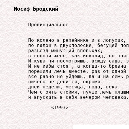
Иосиф Бродский
     Провинциальное

     По колено в репейнике и в лопухах,

     по галош в двухполоске, бегущей поп
     разъезд минующий впопыхах;

     в сонной жене, как инвалид, по пояс
     И куда ни посмотришь, всюду сады, з
     И не избы стоят, а когда-то бревна

     порешили лечь вместе, раз от одной 
     все равно не уйдешь, да и на семь р
     ничего не делится, окромя

     дней недели, месяца, года, века.

     Чем стоять стоймя, лучше лечь плашм
     и впускать в себя вечером человека.

             <1993>
