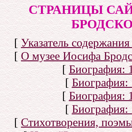
СТРАНИЦЫ САЙ
БРОДСКОГ
[
Указатель содержания 
[
О музее Иосифа Бродс
[
Биография: 1
[
Биография: 
[
Биография: 1
[
Биография: 
[
Стихотворения, поэмы