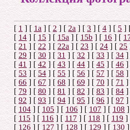
[
1
]
[
1а
]
[
2
]
[
2а
]
[
3
]
[
4
]
[
5
]
[
14
]
[
15
]
[
15a
]
[
15b
]
[
16
]
[
1
[
21
]
[
22
]
[
22a
]
[
23
]
[
24
]
[
25
[
29
]
[
30
]
[
31
]
[
32
]
[
33
]
[
34
]
[
41
]
[
42
]
[
43
]
[
44
]
[
45
]
[
46
]
[
53
]
[
54
]
[
55
]
[
56
]
[
57
]
[
58
]
[
66
]
[
67
]
[
68
]
[
69
]
[
70
]
[
71
]
[
79
]
[
80
]
[
81
]
[
82
]
[
83
]
[
84
]
[
92
]
[
93
]
[
94
]
[
95
]
[
96
]
[
97
]
[
104
]
[
105
]
[
106
]
[
107
]
[
108
]
[
115
]
[
116
]
[
117
]
[
118
]
[
119
]
[
126
]
[
127
]
[
128
]
[
129
]
[
130
]