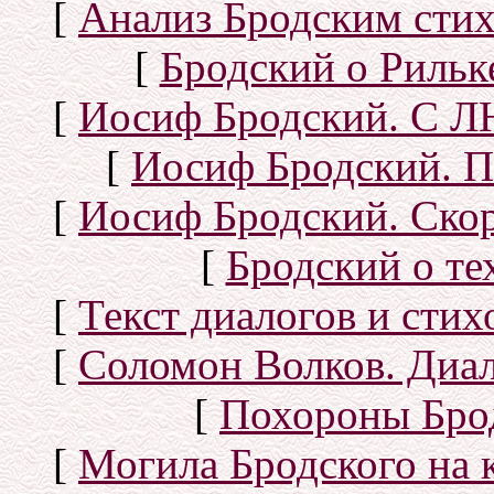
[
Анализ Бродским стих
[
Бродский о Рильке
[
Иосиф Бродский. С
[
Иосиф Бродский. П
[
Иосиф Бродский. Скор
[
Бродский о тех
[
Текст диалогов и сти
[
Соломон Волков. Диал
[
Похороны Бро
[
Могила Бродского на 