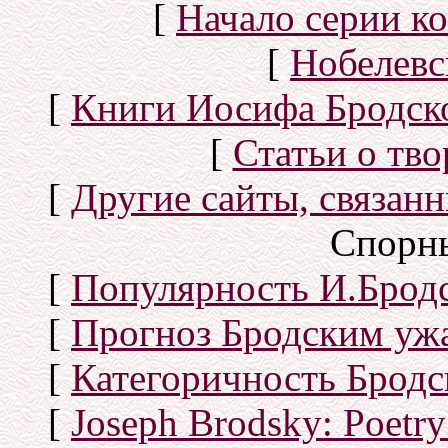
[
Начало серии к
[
Нобелевс
[
Книги Иосифа Бродског
[
Статьи о тво
[
Другие сайты, связан
Спорн
[
Популярность И.Бродс
[
Прогноз Бродским уж
[
Категоричность Бродс
[
Joseph Brodsky: Poetry