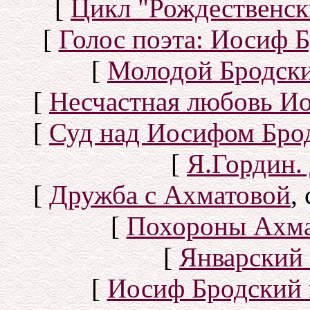
[
Цикл "Рождественск
[
Голос поэта: Иосиф Б
[
Молодой Бродск
[
Несчастная любовь И
[
Суд над Иосифом Бро
[
Я.Гордин.
[
Дружба с Ахматовой
,
[
Похороны Ахма
[
Январский 
[
Иосиф Бродский 