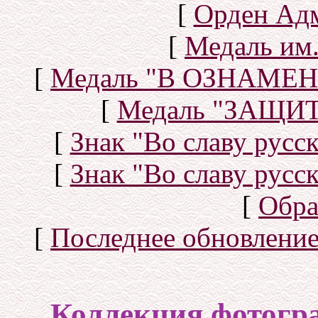
[
Орден Ад
[
Медаль им.
[
Медаль "В ОЗНАМ
[
Медаль "ЗАЩИ
[
Знак "Во славу русск
[
Знак "Во славу русск
[
Обра
[
Последнее обновлени
Коллекция фотогр