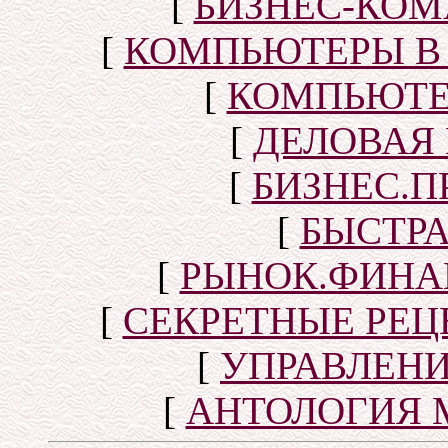
[
БИЗНЕС-КОМ
[
КОМПЬЮТЕРЫ В
[
КОМПЬЮТЕ
[
ДЕЛОВАЯ
[
БИЗНЕС.П
[
БЫСТР
[
РЫНОК.ФИНА
[
СЕКРЕТНЫЕ РЕ
[
УПРАВЛЕН
[
АНТОЛОГИЯ 