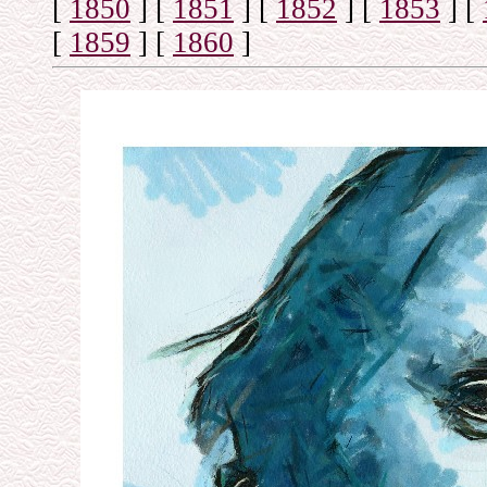
[
1850
]
[
1851
]
[
1852
]
[
1853
]
[
[
1859
]
[
1860
]