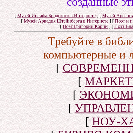
созданные эт
[
Музей Иосифа Бродского в Интернете
]
[
Музей Арсения
[
Музей Аркадия Штейнберга в Интернете
]
[
Поэт и 
[
Поэт Григорий Корин
]
[
Поэт Вл
Требуйте в библ
компьютерные и 
[
СОВРЕМЕНН
[
МАРКЕТ
[
ЭКОНОМИ
[
УПРАВЛЕ
[
НОУ-Х