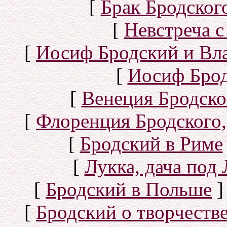
[
Брак Бродског
[
Невстреча с
[
Иосиф Бродский и Вл
[
Иосиф Брод
[
Венеция Бродско
[
Флоренция Бродского,
[
Бродский в Риме
[
Лукка, дача под
[
Бродский в Польше
]
[
Бродский о творчеств