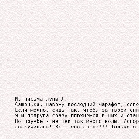
Из письма луны Л.:

Сашенька, навожу последний марафет, сего
Если можно, сядь так, чтобы за твоей спи
Я и подруга сразу плюхнемся в них и стан
По дружбе - не пей так много воды. Испор
соскучилась! Все тело свело!!! Только о 