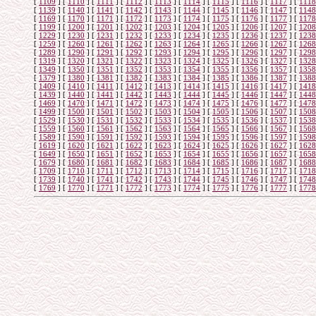
[
1109
]
[
1110
]
[
1111
]
[
1112
]
[
1113
]
[
1114
]
[
1115
]
[
1116
]
[
1117
]
[
1118
[
1139
]
[
1140
]
[
1141
]
[
1142
]
[
1143
]
[
1144
]
[
1145
]
[
1146
]
[
1147
]
[
1148
[
1169
]
[
1170
]
[
1171
]
[
1172
]
[
1173
]
[
1174
]
[
1175
]
[
1176
]
[
1177
]
[
1178
[
1199
]
[
1200
]
[
1201
]
[
1202
]
[
1203
]
[
1204
]
[
1205
]
[
1206
]
[
1207
]
[
1208
[
1229
]
[
1230
]
[
1231
]
[
1232
]
[
1233
]
[
1234
]
[
1235
]
[
1236
]
[
1237
]
[
1238
[
1259
]
[
1260
]
[
1261
]
[
1262
]
[
1263
]
[
1264
]
[
1265
]
[
1266
]
[
1267
]
[
1268
[
1289
]
[
1290
]
[
1291
]
[
1292
]
[
1293
]
[
1294
]
[
1295
]
[
1296
]
[
1297
]
[
1298
[
1319
]
[
1320
]
[
1321
]
[
1322
]
[
1323
]
[
1324
]
[
1325
]
[
1326
]
[
1327
]
[
1328
[
1349
]
[
1350
]
[
1351
]
[
1352
]
[
1353
]
[
1354
]
[
1355
]
[
1356
]
[
1357
]
[
1358
[
1379
]
[
1380
]
[
1381
]
[
1382
]
[
1383
]
[
1384
]
[
1385
]
[
1386
]
[
1387
]
[
1388
[
1409
]
[
1410
]
[
1411
]
[
1412
]
[
1413
]
[
1414
]
[
1415
]
[
1416
]
[
1417
]
[
1418
[
1439
]
[
1440
]
[
1441
]
[
1442
]
[
1443
]
[
1444
]
[
1445
]
[
1446
]
[
1447
]
[
1448
[
1469
]
[
1470
]
[
1471
]
[
1472
]
[
1473
]
[
1474
]
[
1475
]
[
1476
]
[
1477
]
[
1478
[
1499
]
[
1500
]
[
1501
]
[
1502
]
[
1503
]
[
1504
]
[
1505
]
[
1506
]
[
1507
]
[
1508
[
1529
]
[
1530
]
[
1531
]
[
1532
]
[
1533
]
[
1534
]
[
1535
]
[
1536
]
[
1537
]
[
1538
[
1559
]
[
1560
]
[
1561
]
[
1562
]
[
1563
]
[
1564
]
[
1565
]
[
1566
]
[
1567
]
[
1568
[
1589
]
[
1590
]
[
1591
]
[
1592
]
[
1593
]
[
1594
]
[
1595
]
[
1596
]
[
1597
]
[
1598
[
1619
]
[
1620
]
[
1621
]
[
1622
]
[
1623
]
[
1624
]
[
1625
]
[
1626
]
[
1627
]
[
1628
[
1649
]
[
1650
]
[
1651
]
[
1652
]
[
1653
]
[
1654
]
[
1655
]
[
1656
]
[
1657
]
[
1658
[
1679
]
[
1680
]
[
1681
]
[
1682
]
[
1683
]
[
1684
]
[
1685
]
[
1686
]
[
1687
]
[
1688
[
1709
]
[
1710
]
[
1711
]
[
1712
]
[
1713
]
[
1714
]
[
1715
]
[
1716
]
[
1717
]
[
1718
[
1739
]
[
1740
]
[
1741
]
[
1742
]
[
1743
]
[
1744
]
[
1745
]
[
1746
]
[
1747
]
[
1748
[
1769
]
[
1770
]
[
1771
]
[
1772
]
[
1773
]
[
1774
]
[
1775
]
[
1776
]
[
1777
]
[
1778