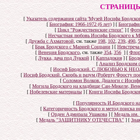
СТРАНИЦЫ
[
Указатель содержания сайта 'Музей Иосифа Бродског
[
Биография: 1966-1972 (6 лет)
]
[
Биография
[
Цикл "Рождественские стихи"
]
[
Фот
[
Несчастная любовь Иосифа Бродского к 
[
Дружба с Ахматовой
, см. также
198
,
102
,
239
,
490
,
[
Брак Бродского с Марией Соццани
]
[
Невстреча
[
Венеция Бродского
, см. также
354
,
356
]
[
Флор
[
Лукка, дача под Луккой
]
[
Каппадокия
]
[
Брод
[
Анализ Бродским 
[
Иосиф Бродский. С ЛЮБОВЬЮ К НЕОД
[
Иосиф Бродский. Скорбь и разум (Роберту Фросту по
[
Соломон Волков. Диалоги с Иосифом
[
Могила Бродского на кладбище Сан-Микеле, Вен
[
Нобелевские материалы
]
[
Книги Иосифа Бродского
[
Популярность И.Бродского н
[
Категоричность Бродского и метод поиска 
[
Орден Адмирала Ушакова
]
[
Медаль им.
[
Медаль "ЗАЩИТНИКУ ОТЕЧЕСТВА"
]
[
Знак