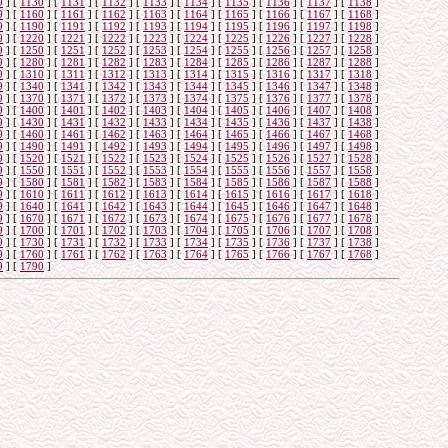
9
]
[
1130
]
[
1131
]
[
1132
]
[
1133
]
[
1134
]
[
1135
]
[
1136
]
[
1137
]
[
1138
]
9
]
[
1160
]
[
1161
]
[
1162
]
[
1163
]
[
1164
]
[
1165
]
[
1166
]
[
1167
]
[
1168
]
9
]
[
1190
]
[
1191
]
[
1192
]
[
1193
]
[
1194
]
[
1195
]
[
1196
]
[
1197
]
[
1198
]
9
]
[
1220
]
[
1221
]
[
1222
]
[
1223
]
[
1224
]
[
1225
]
[
1226
]
[
1227
]
[
1228
]
9
]
[
1250
]
[
1251
]
[
1252
]
[
1253
]
[
1254
]
[
1255
]
[
1256
]
[
1257
]
[
1258
]
9
]
[
1280
]
[
1281
]
[
1282
]
[
1283
]
[
1284
]
[
1285
]
[
1286
]
[
1287
]
[
1288
]
9
]
[
1310
]
[
1311
]
[
1312
]
[
1313
]
[
1314
]
[
1315
]
[
1316
]
[
1317
]
[
1318
]
9
]
[
1340
]
[
1341
]
[
1342
]
[
1343
]
[
1344
]
[
1345
]
[
1346
]
[
1347
]
[
1348
]
9
]
[
1370
]
[
1371
]
[
1372
]
[
1373
]
[
1374
]
[
1375
]
[
1376
]
[
1377
]
[
1378
]
9
]
[
1400
]
[
1401
]
[
1402
]
[
1403
]
[
1404
]
[
1405
]
[
1406
]
[
1407
]
[
1408
]
9
]
[
1430
]
[
1431
]
[
1432
]
[
1433
]
[
1434
]
[
1435
]
[
1436
]
[
1437
]
[
1438
]
9
]
[
1460
]
[
1461
]
[
1462
]
[
1463
]
[
1464
]
[
1465
]
[
1466
]
[
1467
]
[
1468
]
9
]
[
1490
]
[
1491
]
[
1492
]
[
1493
]
[
1494
]
[
1495
]
[
1496
]
[
1497
]
[
1498
]
9
]
[
1520
]
[
1521
]
[
1522
]
[
1523
]
[
1524
]
[
1525
]
[
1526
]
[
1527
]
[
1528
]
9
]
[
1550
]
[
1551
]
[
1552
]
[
1553
]
[
1554
]
[
1555
]
[
1556
]
[
1557
]
[
1558
]
9
]
[
1580
]
[
1581
]
[
1582
]
[
1583
]
[
1584
]
[
1585
]
[
1586
]
[
1587
]
[
1588
]
9
]
[
1610
]
[
1611
]
[
1612
]
[
1613
]
[
1614
]
[
1615
]
[
1616
]
[
1617
]
[
1618
]
9
]
[
1640
]
[
1641
]
[
1642
]
[
1643
]
[
1644
]
[
1645
]
[
1646
]
[
1647
]
[
1648
]
9
]
[
1670
]
[
1671
]
[
1672
]
[
1673
]
[
1674
]
[
1675
]
[
1676
]
[
1677
]
[
1678
]
9
]
[
1700
]
[
1701
]
[
1702
]
[
1703
]
[
1704
]
[
1705
]
[
1706
]
[
1707
]
[
1708
]
9
]
[
1730
]
[
1731
]
[
1732
]
[
1733
]
[
1734
]
[
1735
]
[
1736
]
[
1737
]
[
1738
]
9
]
[
1760
]
[
1761
]
[
1762
]
[
1763
]
[
1764
]
[
1765
]
[
1766
]
[
1767
]
[
1768
]
9
]
[
1790
]