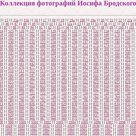
Коллекция фотографий Иосифа Бродског
]
[
15
]
[
15a
]
[
15b
]
[
16
]
[
17
]
[
18
]
[
19
]
[
19а
]
[
19б
]
[
19в
]
[
20
]
[
21
]
[
22
]
[
22a
]
5
]
[
46
]
[
47
]
[
48
]
[
49
]
[
50
]
[
51
]
[
52
]
[
52а
]
[
53
]
[
54
]
[
55
]
[
56
]
[
57
]
[
58
]
[
59
]
]
[
87
]
[
88
]
[
89
]
[
90
]
[
91
]
[
92
]
[
93
]
[
94
]
[
95
]
[
96
]
[
97
]
[
98
]
[
99
]
[
100
]
[
101
24
]
[
125
]
[
126
]
[
127
]
[
128
]
[
129
]
[
130
]
[
131
]
[
132
]
[
133
]
[
134
]
[
135
]
[
136
]
[
59
]
[
160
]
[
161
]
[
162
]
[
163
]
[
164
]
[
165
]
[
166
]
[
167
]
[
168
]
[
169
]
[
170
]
[
171
]
[
94
]
[
195
]
[
196
]
[
197
]
[
198
]
[
199
]
[
200
]
[
201
]
[
202
]
[
203
]
[
204
]
[
205
]
[
206
]
[
29
]
[
230
]
[
231
]
[
232
]
[
233
]
[
234
]
[
235
]
[
236
]
[
237
]
[
238
]
[
239
]
[
240
]
[
241
]
[
64
]
[
265
]
[
266
]
[
267
]
[
268
]
[
269
]
[
270
]
[
271
]
[
272
]
[
273
]
[
274
]
[
275
]
[
276
]
[
99
]
[
300
]
[
301
]
[
302
]
[
303
]
[
304
]
[
305
]
[
306
]
[
307
]
[
308
]
[
309
]
[
310
]
[
311
]
[
34
]
[
335
]
[
336
]
[
337
]
[
338
]
[
339
]
[
340
]
[
341
]
[
342
]
[
343
]
[
344
]
[
345
]
[
346
]
[
69
]
[
370
]
[
371
]
[
372
]
[
373
]
[
374
]
[
375
]
[
376
]
[
377
]
[
378
]
[
379
]
[
380
]
[
381
]
[
04
]
[
405
]
[
406
]
[
407
]
[
408
]
[
409
]
[
410
]
[
411
]
[
412
]
[
413
]
[
414
]
[
415
]
[
416
]
[
39
]
[
440
]
[
441
]
[
442
]
[
443
]
[
444
]
[
445
]
[
446
]
[
447
]
[
448
]
[
449
]
[
450
]
[
451
]
[
74
]
[
475
]
[
476
]
[
477
]
[
478
]
[
479
]
[
480
]
[
481
]
[
482
]
[
483
]
[
484
]
[
485
]
[
486
]
[
09
]
[
510
]
[
511
]
[
512
]
[
513
]
[
514
]
[
515
]
[
516
]
[
517
]
[
518
]
[
519
]
[
520
]
[
521
]
[
44
]
[
545
]
[
546
]
[
547
]
[
548
]
[
549
]
[
550
]
[
551
]
[
552
]
[
553
]
[
554
]
[
555
]
[
556
]
[
79
]
[
580
]
[
581
]
[
582
]
[
583
]
[
584
]
[
585
]
[
586
]
[
587
]
[
588
]
[
589
]
[
590
]
[
591
]
[
14
]
[
615
]
[
616
]
[
617
]
[
618
]
[
619
]
[
620
]
[
621
]
[
622
]
[
623
]
[
624
]
[
625
]
[
626
]
[
49
]
[
650
]
[
651
]
[
652
]
[
653
]
[
654
]
[
655
]
[
656
]
[
657
]
[
658
]
[
659
]
[
660
]
[
661
]
[
84
]
[
685
]
[
686
]
[
687
]
[
688
]
[
688
]
[
689
]
[
690
]
[
691
]
[
692
]
[
693
]
[
694
]
[
695
]
[
18
]
[
719
]
[
720
]
[
721
]
[
722
]
[
723
]
[
724
]
[
725
]
[
726
]
[
727
]
[
728
]
[
729
]
[
730
]
[
53
]
[
754
]
[
755
]
[
756
]
[
757
]
[
758
]
[
759
]
[
760
]
[
761
]
[
762
]
[
763
]
[
764
]
[
765
]
[
88
]
[
789
]
[
790
]
[
791
]
[
792
]
[
793
]
[
794
]
[
795
]
[
796
]
[
797
]
[
798
]
[
799
]
[
800
]
[
23
]
[
824
]
[
825
]
[
826
]
[
827
]
[
828
]
[
829
]
[
830
]
[
831
]
[
832
]
[
833
]
[
834
]
[
835
]
[
58
]
[
859
]
[
860
]
[
861
]
[
862
]
[
863
]
[
864
]
[
865
]
[
866
]
[
867
]
[
868
]
[
869
]
[
870
]
[
93
]
[
894
]
[
895
]
[
896
]
[
897
]
[
898
]
[
899
]
[
900
]
[
901
]
[
902
]
[
903
]
[
904
]
[
905
]
[
28
]
[
929
]
[
930
]
[
931
]
[
932
]
[
933
]
[
934
]
[
935
]
[
936
]
[
937
]
[
938
]
[
939
]
[
940
]
[
63
]
[
964
]
[
965
]
[
966
]
[
967
]
[
968
]
[
969
]
[
970
]
[
971
]
[
972
]
[
973
]
[
974
]
[
975
]
[
98
]
[
999
]
[
1000
]
[
1001
]
[
1002
]
[
1003
]
[
1004
]
[
1005
]
[
1006
]
[
1007
]
[
1008
]
[
10
]
[
1029
]
[
1030
]
[
1031
]
[
1032
]
[
1033
]
[
1034
]
[
1035
]
[
1036
]
[
1037
]
[
1038
]
[
103
]
[
1059
]
[
1060
]
[
1061
]
[
1062
]
[
1063
]
[
1064
]
[
1065
]
[
1066
]
[
1067
]
[
1068
]
[
106
]
[
1089
]
[
1090
]
[
1091
]
[
1092
]
[
1093
]
[
1094
]
[
1095
]
[
1096
]
[
1097
]
[
1098
]
[
109