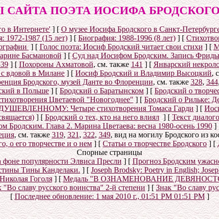
 САЙТА ПОЭТА ИОСИФА БРОДСКОГО (1
о в Интернете'
]
[
О музее Иосифа Бродского в Санкт-Петербург
: 1972-1987 (15 лет)
]
[
Биография: 1988-1996 (8 лет)
]
[
Стихотвор
ографии
]
[
Голос поэта: Иосиф Бродский читает свои стихи
]
[
М
Марине Басмановой
]
[
Суд над Иосифом Бродским. Запись Фриды
539
]
[
Похороны Ахматовой
, см. также
141
]
[
Январский некролог
 с вдовой в Милане
]
[
Иосиф Бродский и Владимир Высоцкий
, 
енция Бродского, музей Данте во Флоренции
, см. также
328
,
344
ский в Польше
]
[
Бродский о Баратынском
]
[
Бродский о творче
стихотворения Цветаевой "Новогоднее"
]
[
Бродский о Рильке: Де
УШЕВЛЕННОМУ: Четыре стихотворения Томаса Гарди
]
[
Иос
свящается)
]
[
Бродский о тех, кто на него влиял
]
[
Текст диалог
 Бродским. Глава 2. Марина Цветаева: весна 1980-осень 1990
]
еция
, см. также
319
,
321
,
322
,
349
, вид на могилу Бродского из к
, о его творчестве и о нем
]
[
Статьи о творчестве Бродского
]
[
Спорные страницы
а фоне популярности Элвиса Пресли
]
[
Прогноз Бродским ужасн
истины Тины Канделаки.
]
[
Joseph Brodsky: Poetry in English; Jos
 Николая Гоголя
]
[
Медаль "В ОЗНАМЕНОВАНИЕ ДЕВЯНОС
 "Во славу русского воинства" 2-й степени
]
[
Знак "Во славу ру
[
Последнее обновление:
1 мая 2010 г., 01:51 PM 01:51 PM
]