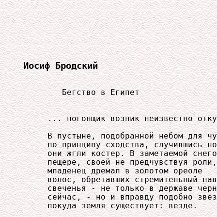
Иосиф Бродский
        Бегство в Египет

     ... погонщик возник неизвестно отку
     В пустыне, подобранной небом для чу
     по принципу сходства, случившись но
     они жгли костер. В заметаемой снего
     пещере, своей не предчувствуя роли,

     младенец дремал в золотом ореоле

     волос, обретавших стремительный нав
     свеченья - не только в державе черн
     сейчас, - но и вправду подобно звез
     покуда земля существует: везде.
