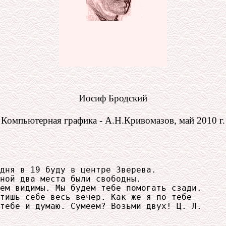
Иосиф Бродский
Компьютерная графика - А.Н.Кривомазов, май 2010 г.
дня в 19 буду в центре Зверева.

ной два места были свободны. 

ем видимы. Мы будем тебе помогать сзади.

тишь себе весь вечер. Как же я по тебе

тебе и думаю. Сумеем? Возьми двух! Ц. Л.
