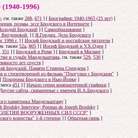
940-1996)
е
, см. также
288
,
671
]
[
Биография: 1940-1965 (25 лет)
]
ения, поэмы, эссе Бродского в Интернете
]
олодой Бродский
]
[
Самообразование
]
 Вигдоровой.
]
[
Я.Гордин. Дело Бродского
]
 1996 г.
]
[
Иосиф Бродский и российские читатели
]
см. также
52а
,
805
]
[
Иосиф Бродский и У.Х.Оден
]
,
351
]
[
Бродский в Риме
]
[
Бродский в Милане
]
стве и судьбе Мандельштама
, см. также
529
,
530
]
вяносто лет спустя
]
иф Бродский. Памяти Стивена Спендера
]
ов и стихотворений из фильма "Прогулки с Бродским"
]
[
Похороны Бродского в Нью-Йорке
]
осмоса
451
]
[
Начало серии компьютерной графики
]
Другие сайты, связаннные с именем И.А.Бродского
]
ого памятника Мандельштаму
]
eph Brodsky Interview; Poemas de Joseph Brodsky
]
ТОЛЕТИЯ ВООРУЖЕННЫХ СИЛ СССР"
]
сского воинства" 1-й степени
]
[
Обратная связь
]