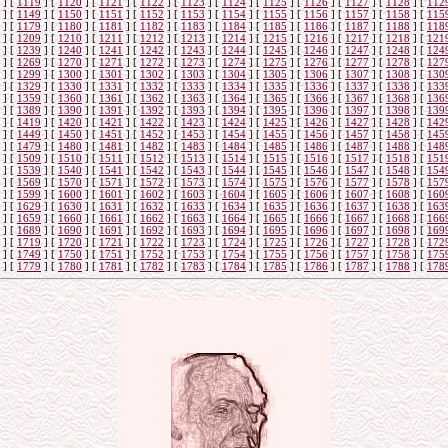
]
[
1119
]
[
1120
]
[
1121
]
[
1122
]
[
1123
]
[
1124
]
[
1125
]
[
1126
]
[
1127
]
[
1128
]
[
112
]
[
1149
]
[
1150
]
[
1151
]
[
1152
]
[
1153
]
[
1154
]
[
1155
]
[
1156
]
[
1157
]
[
1158
]
[
115
]
[
1179
]
[
1180
]
[
1181
]
[
1182
]
[
1183
]
[
1184
]
[
1185
]
[
1186
]
[
1187
]
[
1188
]
[
118
]
[
1209
]
[
1210
]
[
1211
]
[
1212
]
[
1213
]
[
1214
]
[
1215
]
[
1216
]
[
1217
]
[
1218
]
[
121
]
[
1239
]
[
1240
]
[
1241
]
[
1242
]
[
1243
]
[
1244
]
[
1245
]
[
1246
]
[
1247
]
[
1248
]
[
124
]
[
1269
]
[
1270
]
[
1271
]
[
1272
]
[
1273
]
[
1274
]
[
1275
]
[
1276
]
[
1277
]
[
1278
]
[
127
]
[
1299
]
[
1300
]
[
1301
]
[
1302
]
[
1303
]
[
1304
]
[
1305
]
[
1306
]
[
1307
]
[
1308
]
[
130
]
[
1329
]
[
1330
]
[
1331
]
[
1332
]
[
1333
]
[
1334
]
[
1335
]
[
1336
]
[
1337
]
[
1338
]
[
133
]
[
1359
]
[
1360
]
[
1361
]
[
1362
]
[
1363
]
[
1364
]
[
1365
]
[
1366
]
[
1367
]
[
1368
]
[
136
]
[
1389
]
[
1390
]
[
1391
]
[
1392
]
[
1393
]
[
1394
]
[
1395
]
[
1396
]
[
1397
]
[
1398
]
[
139
]
[
1419
]
[
1420
]
[
1421
]
[
1422
]
[
1423
]
[
1424
]
[
1425
]
[
1426
]
[
1427
]
[
1428
]
[
142
]
[
1449
]
[
1450
]
[
1451
]
[
1452
]
[
1453
]
[
1454
]
[
1455
]
[
1456
]
[
1457
]
[
1458
]
[
145
]
[
1479
]
[
1480
]
[
1481
]
[
1482
]
[
1483
]
[
1484
]
[
1485
]
[
1486
]
[
1487
]
[
1488
]
[
148
]
[
1509
]
[
1510
]
[
1511
]
[
1512
]
[
1513
]
[
1514
]
[
1515
]
[
1516
]
[
1517
]
[
1518
]
[
151
]
[
1539
]
[
1540
]
[
1541
]
[
1542
]
[
1543
]
[
1544
]
[
1545
]
[
1546
]
[
1547
]
[
1548
]
[
154
]
[
1569
]
[
1570
]
[
1571
]
[
1572
]
[
1573
]
[
1574
]
[
1575
]
[
1576
]
[
1577
]
[
1578
]
[
157
]
[
1599
]
[
1600
]
[
1601
]
[
1602
]
[
1603
]
[
1604
]
[
1605
]
[
1606
]
[
1607
]
[
1608
]
[
160
]
[
1629
]
[
1630
]
[
1631
]
[
1632
]
[
1633
]
[
1634
]
[
1635
]
[
1636
]
[
1637
]
[
1638
]
[
163
]
[
1659
]
[
1660
]
[
1661
]
[
1662
]
[
1663
]
[
1664
]
[
1665
]
[
1666
]
[
1667
]
[
1668
]
[
166
]
[
1689
]
[
1690
]
[
1691
]
[
1692
]
[
1693
]
[
1694
]
[
1695
]
[
1696
]
[
1697
]
[
1698
]
[
169
]
[
1719
]
[
1720
]
[
1721
]
[
1722
]
[
1723
]
[
1724
]
[
1725
]
[
1726
]
[
1727
]
[
1728
]
[
172
]
[
1749
]
[
1750
]
[
1751
]
[
1752
]
[
1753
]
[
1754
]
[
1755
]
[
1756
]
[
1757
]
[
1758
]
[
175
]
[
1779
]
[
1780
]
[
1781
]
[
1782
]
[
1783
]
[
1784
]
[
1785
]
[
1786
]
[
1787
]
[
1788
]
[
178