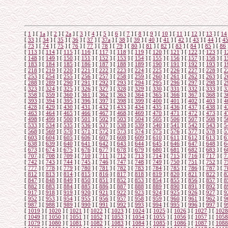
[
1
]
[
1а
]
[
2
]
[
2а
]
[
3
]
[
4
]
[
5
]
[
6
]
[
7
]
[
8
]
[
9
]
[
10
]
[
11
]
[
12
]
[
13
]
[
14
[
33
]
[
34
]
[
35
]
[
36
]
[
37
]
[
37а
]
[
38
]
[
39
]
[
40
]
[
41
]
[
42
]
[
43
]
[
44
]
[
4
[
73
]
[
74
]
[
75
]
[
76
]
[
77
]
[
78
]
[
79
]
[
80
]
[
81
]
[
82
]
[
83
]
[
84
]
[
85
]
[
86
[
113
]
[
114
]
[
115
]
[
116
]
[
117
]
[
118
]
[
119
]
[
120
]
[
121
]
[
122
]
[
123
]
[
1
[
148
]
[
149
]
[
150
]
[
151
]
[
152
]
[
153
]
[
154
]
[
155
]
[
156
]
[
157
]
[
158
]
[
1
[
183
]
[
184
]
[
185
]
[
186
]
[
187
]
[
188
]
[
189
]
[
190
]
[
191
]
[
192
]
[
193
]
[
1
[
218
]
[
219
]
[
220
]
[
221
]
[
222
]
[
223
]
[
224
]
[
225
]
[
226
]
[
227
]
[
228
]
[
2
[
253
]
[
254
]
[
255
]
[
256
]
[
257
]
[
258
]
[
259
]
[
260
]
[
261
]
[
262
]
[
263
]
[
2
[
288
]
[
289
]
[
290
]
[
291
]
[
292
]
[
293
]
[
294
]
[
295
]
[
296
]
[
297
]
[
298
]
[
2
[
323
]
[
324
]
[
325
]
[
326
]
[
327
]
[
328
]
[
329
]
[
330
]
[
331
]
[
332
]
[
333
]
[
3
[
358
]
[
359
]
[
360
]
[
361
]
[
362
]
[
363
]
[
364
]
[
365
]
[
366
]
[
367
]
[
368
]
[
3
[
393
]
[
394
]
[
395
]
[
396
]
[
397
]
[
398
]
[
399
]
[
400
]
[
401
]
[
402
]
[
403
]
[
4
[
428
]
[
429
]
[
430
]
[
431
]
[
432
]
[
433
]
[
434
]
[
435
]
[
436
]
[
437
]
[
438
]
[
4
[
463
]
[
464
]
[
465
]
[
466
]
[
467
]
[
468
]
[
469
]
[
470
]
[
471
]
[
472
]
[
473
]
[
4
[
498
]
[
499
]
[
500
]
[
501
]
[
502
]
[
503
]
[
504
]
[
505
]
[
506
]
[
507
]
[
508
]
[
5
[
533
]
[
534
]
[
535
]
[
536
]
[
537
]
[
538
]
[
539
]
[
540
]
[
541
]
[
542
]
[
543
]
[
5
[
568
]
[
569
]
[
570
]
[
571
]
[
572
]
[
573
]
[
574
]
[
575
]
[
576
]
[
577
]
[
578
]
[
5
[
603
]
[
604
]
[
605
]
[
606
]
[
607
]
[
608
]
[
609
]
[
610
]
[
611
]
[
612
]
[
613
]
[
6
[
638
]
[
639
]
[
640
]
[
641
]
[
642
]
[
643
]
[
644
]
[
645
]
[
646
]
[
647
]
[
648
]
[
6
[
673
]
[
674
]
[
675
]
[
676
]
[
677
]
[
678
]
[
679
]
[
680
]
[
681
]
[
682
]
[
683
]
[
6
[
707
]
[
708
]
[
709
]
[
710
]
[
711
]
[
712
]
[
713
]
[
714
]
[
715
]
[
716
]
[
717
]
[
7
[
742
]
[
743
]
[
744
]
[
745
]
[
746
]
[
747
]
[
748
]
[
749
]
[
750
]
[
751
]
[
752
]
[
7
[
777
]
[
778
]
[
779
]
[
780
]
[
781
]
[
782
]
[
783
]
[
784
]
[
785
]
[
786
]
[
787
]
[
7
[
812
]
[
813
]
[
814
]
[
815
]
[
816
]
[
817
]
[
818
]
[
819
]
[
820
]
[
821
]
[
822
]
[
8
[
847
]
[
848
]
[
849
]
[
850
]
[
851
]
[
852
]
[
853
]
[
854
]
[
855
]
[
856
]
[
857
]
[
8
[
882
]
[
883
]
[
884
]
[
885
]
[
886
]
[
887
]
[
888
]
[
889
]
[
890
]
[
891
]
[
892
]
[
8
[
917
]
[
918
]
[
919
]
[
920
]
[
921
]
[
922
]
[
923
]
[
924
]
[
925
]
[
926
]
[
927
]
[
9
[
952
]
[
953
]
[
954
]
[
955
]
[
956
]
[
957
]
[
958
]
[
959
]
[
960
]
[
961
]
[
962
]
[
9
[
987
]
[
988
]
[
989
]
[
990
]
[
991
]
[
992
]
[
993
]
[
994
]
[
995
]
[
996
]
[
997
]
[
9
[
1019
]
[
1020
]
[
1021
]
[
1022
]
[
1023
]
[
1024
]
[
1025
]
[
1026
]
[
1027
]
[
1028
[
1049
]
[
1050
]
[
1051
]
[
1052
]
[
1053
]
[
1054
]
[
1055
]
[
1056
]
[
1057
]
[
1058
[
1079
]
[
1080
]
[
1081
]
[
1082
]
[
1083
]
[
1084
]
[
1085
]
[
1086
]
[
1087
]
[
1088