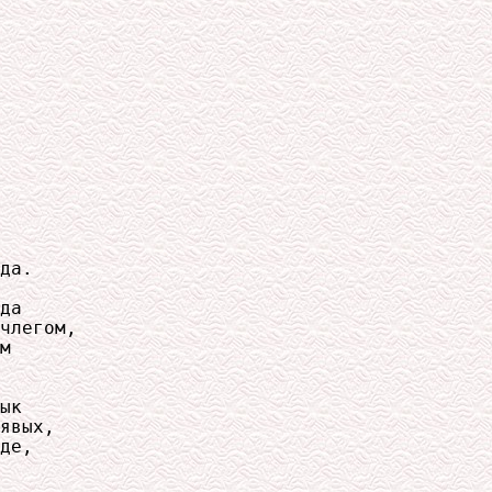
да.

да

члегом,

м

ык

явых,

де,
