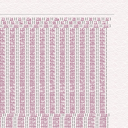
о
[
23
]
[
24
]
[
25
]
[
25а
]
[
25б
]
[
26
]
[
26a
]
[
27
]
[
28
]
[
29
]
[
30
]
[
31
]
[
32
]
[
60
]
[
61
]
[
62
]
[
63
]
[
64
]
[
65
]
[
66
]
[
67
]
[
68
]
[
69
]
[
70
]
[
71
]
[
72
]
]
[
102
]
[
103
]
[
104
]
[
105
]
[
106
]
[
107
]
[
108
]
[
109
]
[
110
]
[
111
]
[
112
]
137
]
[
138
]
[
139
]
[
140
]
[
141
]
[
142
]
[
143
]
[
144
]
[
145
]
[
146
]
[
147
]
172
]
[
173
]
[
174
]
[
175
]
[
176
]
[
177
]
[
178
]
[
179
]
[
180
]
[
181
]
[
182
]
207
]
[
208
]
[
209
]
[
210
]
[
211
]
[
212
]
[
213
]
[
214
]
[
215
]
[
216
]
[
217
]
242
]
[
243
]
[
244
]
[
245
]
[
246
]
[
247
]
[
248
]
[
249
]
[
250
]
[
251
]
[
252
]
277
]
[
278
]
[
279
]
[
280
]
[
281
]
[
282
]
[
283
]
[
284
]
[
285
]
[
286
]
[
287
]
312
]
[
313
]
[
314
]
[
315
]
[
316
]
[
317
]
[
318
]
[
319
]
[
320
]
[
321
]
[
322
]
347
]
[
348
]
[
349
]
[
350
]
[
351
]
[
352
]
[
353
]
[
354
]
[
355
]
[
356
]
[
357
]
382
]
[
383
]
[
384
]
[
385
]
[
386
]
[
387
]
[
388
]
[
389
]
[
390
]
[
391
]
[
392
]
417
]
[
418
]
[
419
]
[
420
]
[
421
]
[
422
]
[
423
]
[
424
]
[
425
]
[
426
]
[
427
]
452
]
[
453
]
[
454
]
[
455
]
[
456
]
[
457
]
[
458
]
[
459
]
[
460
]
[
461
]
[
462
]
487
]
[
488
]
[
489
]
[
490
]
[
491
]
[
492
]
[
493
]
[
494
]
[
495
]
[
496
]
[
497
]
522
]
[
523
]
[
524
]
[
525
]
[
526
]
[
527
]
[
528
]
[
529
]
[
530
]
[
531
]
[
532
]
557
]
[
558
]
[
559
]
[
560
]
[
561
]
[
562
]
[
563
]
[
564
]
[
565
]
[
566
]
[
567
]
592
]
[
593
]
[
594
]
[
595
]
[
596
]
[
597
]
[
598
]
[
599
]
[
600
]
[
601
]
[
602
]
627
]
[
628
]
[
629
]
[
630
]
[
631
]
[
632
]
[
633
]
[
634
]
[
635
]
[
636
]
[
637
]
662
]
[
663
]
[
664
]
[
665
]
[
666
]
[
667
]
[
668
]
[
669
]
[
670
]
[
671
]
[
672
]
696
]
[
697
]
[
698
]
[
699
]
[
700
]
[
701
]
[
702
]
[
703
]
[
704
]
[
705
]
[
706
]
731
]
[
732
]
[
733
]
[
734
]
[
735
]
[
736
]
[
737
]
[
738
]
[
739
]
[
740
]
[
741
]
766
]
[
767
]
[
768
]
[
769
]
[
770
]
[
771
]
[
772
]
[
773
]
[
774
]
[
775
]
[
776
]
801
]
[
802
]
[
803
]
[
804
]
[
805
]
[
806
]
[
807
]
[
808
]
[
809
]
[
810
]
[
811
]
836
]
[
837
]
[
838
]
[
839
]
[
840
]
[
841
]
[
842
]
[
843
]
[
844
]
[
845
]
[
846
]
871
]
[
872
]
[
873
]
[
874
]
[
875
]
[
876
]
[
877
]
[
878
]
[
879
]
[
880
]
[
881
]
906
]
[
907
]
[
908
]
[
909
]
[
910
]
[
911
]
[
912
]
[
913
]
[
914
]
[
915
]
[
916
]
941
]
[
942
]
[
943
]
[
944
]
[
945
]
[
946
]
[
947
]
[
948
]
[
949
]
[
950
]
[
951
]
976
]
[
977
]
[
978
]
[
979
]
[
980
]
[
981
]
[
982
]
[
983
]
[
984
]
[
985
]
[
986
]
09
]
[
1010
]
[
1011
]
[
1012
]
[
1013
]
[
1014
]
[
1015
]
[
1016
]
[
1017
]
[
1018
]
9
]
[
1040
]
[
1041
]
[
1042
]
[
1043
]
[
1044
]
[
1045
]
[
1046
]
[
1047
]
[
1048
]
9
]
[
1070
]
[
1071
]
[
1072
]
[
1073
]
[
1074
]
[
1075
]
[
1076
]
[
1077
]
[
1078
]
9
]
[
1100
]
[
1101
]
[
1102
]
[
1103
]
[
1104
]
[
1105
]
[
1106
]
[
1107
]
[
1108
]