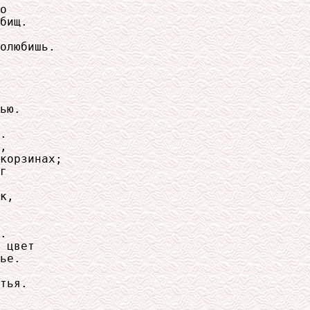
о

бищ.

олюбишь.

ью.

.

,

корзинах;

г

к,

.

 цвет

ье.

тья.
