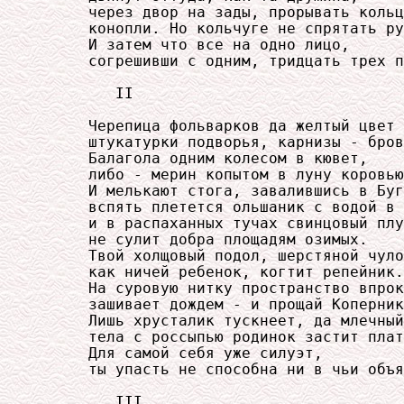
     через двор на зады, прорывать кольц
     конопли. Но кольчуге не спрятать ру
     И затем что все на одно лицо,

     согрешивши с одним, тридцать трех п
        II

     Черепица фольварков да желтый цвет

     штукатурки подворья, карнизы - бров
     Балагола одним колесом в кювет,

     либо - мерин копытом в луну коровью
     И мелькают стога, завалившись в Буг
     вспять плетется ольшаник с водой в 
     и в распаханных тучах свинцовый плу
     не сулит добра площадям озимых.

     Твой холщовый подол, шерстяной чуло
     как ничей ребенок, когтит репейник.

     На суровую нитку пространство впрок

     зашивает дождем - и прощай Коперник
     Лишь хрусталик тускнеет, да млечный
     тела с россыпью родинок застит плат
     Для самой себя уже силуэт,

     ты упасть не способна ни в чьи объя
        III
