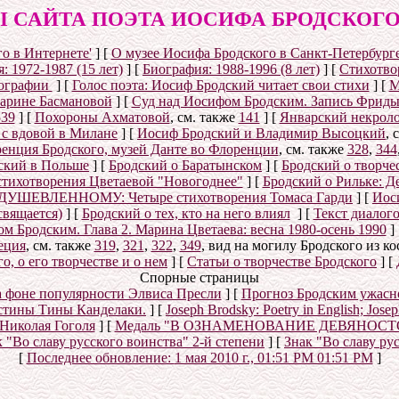
 САЙТА ПОЭТА ИОСИФА БРОДСКОГО (1
о в Интернете'
]
[
О музее Иосифа Бродского в Санкт-Петербург
: 1972-1987 (15 лет)
]
[
Биография: 1988-1996 (8 лет)
]
[
Стихотвор
ографии
]
[
Голос поэта: Иосиф Бродский читает свои стихи
]
[
М
Марине Басмановой
]
[
Суд над Иосифом Бродским. Запись Фриды
539
]
[
Похороны Ахматовой
, см. также
141
]
[
Январский некролог
 с вдовой в Милане
]
[
Иосиф Бродский и Владимир Высоцкий
, 
енция Бродского, музей Данте во Флоренции
, см. также
328
,
344
ский в Польше
]
[
Бродский о Баратынском
]
[
Бродский о творче
стихотворения Цветаевой "Новогоднее"
]
[
Бродский о Рильке: Де
УШЕВЛЕННОМУ: Четыре стихотворения Томаса Гарди
]
[
Иос
свящается)
]
[
Бродский о тех, кто на него влиял
]
[
Текст диалог
 Бродским. Глава 2. Марина Цветаева: весна 1980-осень 1990
]
еция
, см. также
319
,
321
,
322
,
349
, вид на могилу Бродского из к
, о его творчестве и о нем
]
[
Статьи о творчестве Бродского
]
[
Спорные страницы
а фоне популярности Элвиса Пресли
]
[
Прогноз Бродским ужасн
истины Тины Канделаки.
]
[
Joseph Brodsky: Poetry in English; Jos
 Николая Гоголя
]
[
Медаль "В ОЗНАМЕНОВАНИЕ ДЕВЯНОС
 "Во славу русского воинства" 2-й степени
]
[
Знак "Во славу ру
[
Последнее обновление:
1 мая 2010 г., 01:51 PM 01:51 PM
]