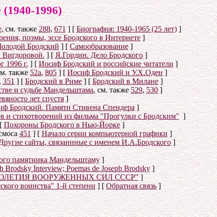
940-1996)
е
, см. также
288
,
671
]
[
Биография: 1940-1965 (25 лет)
]
ения, поэмы, эссе Бродского в Интернете
]
олодой Бродский
]
[
Самообразование
]
 Вигдоровой.
]
[
Я.Гордин. Дело Бродского
]
 1996 г.
]
[
Иосиф Бродский и российские читатели
]
см. также
52а
,
805
]
[
Иосиф Бродский и У.Х.Оден
]
,
351
]
[
Бродский в Риме
]
[
Бродский в Милане
]
стве и судьбе Мандельштама
, см. также
529
,
530
]
вяносто лет спустя
]
иф Бродский. Памяти Стивена Спендера
]
ов и стихотворений из фильма "Прогулки с Бродским"
]
[
Похороны Бродского в Нью-Йорке
]
осмоса
451
]
[
Начало серии компьютерной графики
]
Другие сайты, связаннные с именем И.А.Бродского
]
ого памятника Мандельштаму
]
eph Brodsky Interview; Poemas de Joseph Brodsky
]
ТОЛЕТИЯ ВООРУЖЕННЫХ СИЛ СССР"
]
сского воинства" 1-й степени
]
[
Обратная связь
]