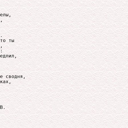
елы,

,

.

то ты

,

:

едлил,

е сводня,

ках,

В.
