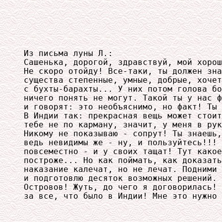
Из письма луны Л.:

Сашенька, дорогой, здравствуй, мой хорош
Не скоро отойду! Все-таки, ты должен зна
существа степенные, умные, добрые, хочет
с бухты-барахты... У них потом голова бо
ничего понять не могут. Такой ты у нас ф
и говорят: это необъяснимо, но факт! Ты 
В Индии так: прекрасная вещь может стоит
тебе не по карману, значит, у меня в рук
Никому не показываю - сопрут! Ты знаешь,
ведь невидимы же - ну, и пользуйтесь!!! 
повсеместно - и у своих тащат! Тут какое
построже... Но как поймать, как доказать
наказание калечат, но не лечат. Подними 
и подготовлю десяток возможных решений. 
Островов! Жуть, до чего я договорилась! 
за все, что было в Индии! Мне это нужно 