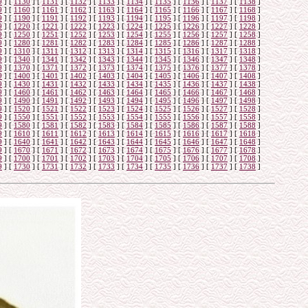
9
]
[
1130
]
[
1131
]
[
1132
]
[
1133
]
[
1134
]
[
1135
]
[
1136
]
[
1137
]
[
1138
]
9
]
[
1160
]
[
1161
]
[
1162
]
[
1163
]
[
1164
]
[
1165
]
[
1166
]
[
1167
]
[
1168
]
9
]
[
1190
]
[
1191
]
[
1192
]
[
1193
]
[
1194
]
[
1195
]
[
1196
]
[
1197
]
[
1198
]
9
]
[
1220
]
[
1221
]
[
1222
]
[
1223
]
[
1224
]
[
1225
]
[
1226
]
[
1227
]
[
1228
]
9
]
[
1250
]
[
1251
]
[
1252
]
[
1253
]
[
1254
]
[
1255
]
[
1256
]
[
1257
]
[
1258
]
9
]
[
1280
]
[
1281
]
[
1282
]
[
1283
]
[
1284
]
[
1285
]
[
1286
]
[
1287
]
[
1288
]
9
]
[
1310
]
[
1311
]
[
1312
]
[
1313
]
[
1314
]
[
1315
]
[
1316
]
[
1317
]
[
1318
]
9
]
[
1340
]
[
1341
]
[
1342
]
[
1343
]
[
1344
]
[
1345
]
[
1346
]
[
1347
]
[
1348
]
9
]
[
1370
]
[
1371
]
[
1372
]
[
1373
]
[
1374
]
[
1375
]
[
1376
]
[
1377
]
[
1378
]
9
]
[
1400
]
[
1401
]
[
1402
]
[
1403
]
[
1404
]
[
1405
]
[
1406
]
[
1407
]
[
1408
]
9
]
[
1430
]
[
1431
]
[
1432
]
[
1433
]
[
1434
]
[
1435
]
[
1436
]
[
1437
]
[
1438
]
9
]
[
1460
]
[
1461
]
[
1462
]
[
1463
]
[
1464
]
[
1465
]
[
1466
]
[
1467
]
[
1468
]
9
]
[
1490
]
[
1491
]
[
1492
]
[
1493
]
[
1494
]
[
1495
]
[
1496
]
[
1497
]
[
1498
]
9
]
[
1520
]
[
1521
]
[
1522
]
[
1523
]
[
1524
]
[
1525
]
[
1526
]
[
1527
]
[
1528
]
9
]
[
1550
]
[
1551
]
[
1552
]
[
1553
]
[
1554
]
[
1555
]
[
1556
]
[
1557
]
[
1558
]
9
]
[
1580
]
[
1581
]
[
1582
]
[
1583
]
[
1584
]
[
1585
]
[
1586
]
[
1587
]
[
1588
]
9
]
[
1610
]
[
1611
]
[
1612
]
[
1613
]
[
1614
]
[
1615
]
[
1616
]
[
1617
]
[
1618
]
9
]
[
1640
]
[
1641
]
[
1642
]
[
1643
]
[
1644
]
[
1645
]
[
1646
]
[
1647
]
[
1648
]
9
]
[
1670
]
[
1671
]
[
1672
]
[
1673
]
[
1674
]
[
1675
]
[
1676
]
[
1677
]
[
1678
]
9
]
[
1700
]
[
1701
]
[
1702
]
[
1703
]
[
1704
]
[
1705
]
[
1706
]
[
1707
]
[
1708
]
9
]
[
1730
]
[
1731
]
[
1732
]
[
1733
]
[
1734
]
[
1735
]
[
1736
]
[
1737
]
[
1738
]