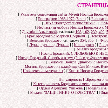
СТРАНИЦЫ
[
Указатель содержания сайта 'Музей Иосифа Бродског
[
Биография: 1966-1972 (6 лет)
]
[
Биография
[
Цикл "Рождественские стихи"
]
[
Фот
[
Несчастная любовь Иосифа Бродского к 
[
Дружба с Ахматовой
, см. также
198
,
102
,
239
,
490
,
[
Брак Бродского с Марией Соццани
]
[
Невстреча
[
Венеция Бродского
, см. также
354
,
356
]
[
Флор
[
Лукка, дача под Луккой
]
[
Каппадокия
]
[
Брод
[
Анализ Бродским 
[
Иосиф Бродский. С ЛЮБОВЬЮ К НЕОД
[
Иосиф Бродский. Скорбь и разум (Роберту Фросту по
[
Соломон Волков. Диалоги с Иосифом
[
Могила Бродского на кладбище Сан-Микеле, Вен
[
Нобелевские материалы
]
[
Книги Иосифа Бродского
[
Популярность И.Бродского н
[
Категоричность Бродского и метод поиска 
[
Орден Адмирала Ушакова
]
[
Медаль им.
[
Медаль "ЗАЩИТНИКУ ОТЕЧЕСТВА"
]
[
Знак