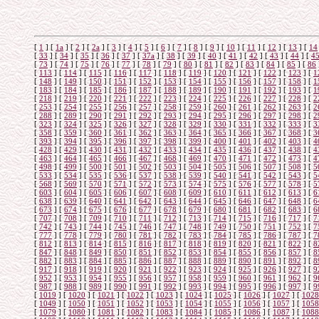
[
1
]
[
1а
]
[
2
]
[
2а
]
[
3
]
[
4
]
[
5
]
[
6
]
[
7
]
[
8
]
[
9
]
[
10
]
[
11
]
[
12
]
[
13
]
[
14
[
33
]
[
34
]
[
35
]
[
36
]
[
37
]
[
37а
]
[
38
]
[
39
]
[
40
]
[
41
]
[
42
]
[
43
]
[
44
]
[
4
[
73
]
[
74
]
[
75
]
[
76
]
[
77
]
[
78
]
[
79
]
[
80
]
[
81
]
[
82
]
[
83
]
[
84
]
[
85
]
[
86
[
113
]
[
114
]
[
115
]
[
116
]
[
117
]
[
118
]
[
119
]
[
120
]
[
121
]
[
122
]
[
123
]
[
1
[
148
]
[
149
]
[
150
]
[
151
]
[
152
]
[
153
]
[
154
]
[
155
]
[
156
]
[
157
]
[
158
]
[
1
[
183
]
[
184
]
[
185
]
[
186
]
[
187
]
[
188
]
[
189
]
[
190
]
[
191
]
[
192
]
[
193
]
[
1
[
218
]
[
219
]
[
220
]
[
221
]
[
222
]
[
223
]
[
224
]
[
225
]
[
226
]
[
227
]
[
228
]
[
2
[
253
]
[
254
]
[
255
]
[
256
]
[
257
]
[
258
]
[
259
]
[
260
]
[
261
]
[
262
]
[
263
]
[
2
[
288
]
[
289
]
[
290
]
[
291
]
[
292
]
[
293
]
[
294
]
[
295
]
[
296
]
[
297
]
[
298
]
[
2
[
323
]
[
324
]
[
325
]
[
326
]
[
327
]
[
328
]
[
329
]
[
330
]
[
331
]
[
332
]
[
333
]
[
3
[
358
]
[
359
]
[
360
]
[
361
]
[
362
]
[
363
]
[
364
]
[
365
]
[
366
]
[
367
]
[
368
]
[
3
[
393
]
[
394
]
[
395
]
[
396
]
[
397
]
[
398
]
[
399
]
[
400
]
[
401
]
[
402
]
[
403
]
[
4
[
428
]
[
429
]
[
430
]
[
431
]
[
432
]
[
433
]
[
434
]
[
435
]
[
436
]
[
437
]
[
438
]
[
4
[
463
]
[
464
]
[
465
]
[
466
]
[
467
]
[
468
]
[
469
]
[
470
]
[
471
]
[
472
]
[
473
]
[
4
[
498
]
[
499
]
[
500
]
[
501
]
[
502
]
[
503
]
[
504
]
[
505
]
[
506
]
[
507
]
[
508
]
[
5
[
533
]
[
534
]
[
535
]
[
536
]
[
537
]
[
538
]
[
539
]
[
540
]
[
541
]
[
542
]
[
543
]
[
5
[
568
]
[
569
]
[
570
]
[
571
]
[
572
]
[
573
]
[
574
]
[
575
]
[
576
]
[
577
]
[
578
]
[
5
[
603
]
[
604
]
[
605
]
[
606
]
[
607
]
[
608
]
[
609
]
[
610
]
[
611
]
[
612
]
[
613
]
[
6
[
638
]
[
639
]
[
640
]
[
641
]
[
642
]
[
643
]
[
644
]
[
645
]
[
646
]
[
647
]
[
648
]
[
6
[
673
]
[
674
]
[
675
]
[
676
]
[
677
]
[
678
]
[
679
]
[
680
]
[
681
]
[
682
]
[
683
]
[
6
[
707
]
[
708
]
[
709
]
[
710
]
[
711
]
[
712
]
[
713
]
[
714
]
[
715
]
[
716
]
[
717
]
[
7
[
742
]
[
743
]
[
744
]
[
745
]
[
746
]
[
747
]
[
748
]
[
749
]
[
750
]
[
751
]
[
752
]
[
7
[
777
]
[
778
]
[
779
]
[
780
]
[
781
]
[
782
]
[
783
]
[
784
]
[
785
]
[
786
]
[
787
]
[
7
[
812
]
[
813
]
[
814
]
[
815
]
[
816
]
[
817
]
[
818
]
[
819
]
[
820
]
[
821
]
[
822
]
[
8
[
847
]
[
848
]
[
849
]
[
850
]
[
851
]
[
852
]
[
853
]
[
854
]
[
855
]
[
856
]
[
857
]
[
8
[
882
]
[
883
]
[
884
]
[
885
]
[
886
]
[
887
]
[
888
]
[
889
]
[
890
]
[
891
]
[
892
]
[
8
[
917
]
[
918
]
[
919
]
[
920
]
[
921
]
[
922
]
[
923
]
[
924
]
[
925
]
[
926
]
[
927
]
[
9
[
952
]
[
953
]
[
954
]
[
955
]
[
956
]
[
957
]
[
958
]
[
959
]
[
960
]
[
961
]
[
962
]
[
9
[
987
]
[
988
]
[
989
]
[
990
]
[
991
]
[
992
]
[
993
]
[
994
]
[
995
]
[
996
]
[
997
]
[
9
[
1019
]
[
1020
]
[
1021
]
[
1022
]
[
1023
]
[
1024
]
[
1025
]
[
1026
]
[
1027
]
[
1028
[
1049
]
[
1050
]
[
1051
]
[
1052
]
[
1053
]
[
1054
]
[
1055
]
[
1056
]
[
1057
]
[
1058
[
1079
]
[
1080
]
[
1081
]
[
1082
]
[
1083
]
[
1084
]
[
1085
]
[
1086
]
[
1087
]
[
1088