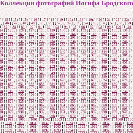
Коллекция фотографий Иосифа Бродског
]
[
15
]
[
15a
]
[
15b
]
[
16
]
[
17
]
[
18
]
[
19
]
[
19а
]
[
19б
]
[
19в
]
[
20
]
[
21
]
[
22
]
[
22a
]
5
]
[
46
]
[
47
]
[
48
]
[
49
]
[
50
]
[
51
]
[
52
]
[
52а
]
[
53
]
[
54
]
[
55
]
[
56
]
[
57
]
[
58
]
[
59
]
]
[
87
]
[
88
]
[
89
]
[
90
]
[
91
]
[
92
]
[
93
]
[
94
]
[
95
]
[
96
]
[
97
]
[
98
]
[
99
]
[
100
]
[
101
24
]
[
125
]
[
126
]
[
127
]
[
128
]
[
129
]
[
130
]
[
131
]
[
132
]
[
133
]
[
134
]
[
135
]
[
136
]
[
59
]
[
160
]
[
161
]
[
162
]
[
163
]
[
164
]
[
165
]
[
166
]
[
167
]
[
168
]
[
169
]
[
170
]
[
171
]
[
94
]
[
195
]
[
196
]
[
197
]
[
198
]
[
199
]
[
200
]
[
201
]
[
202
]
[
203
]
[
204
]
[
205
]
[
206
]
[
29
]
[
230
]
[
231
]
[
232
]
[
233
]
[
234
]
[
235
]
[
236
]
[
237
]
[
238
]
[
239
]
[
240
]
[
241
]
[
64
]
[
265
]
[
266
]
[
267
]
[
268
]
[
269
]
[
270
]
[
271
]
[
272
]
[
273
]
[
274
]
[
275
]
[
276
]
[
99
]
[
300
]
[
301
]
[
302
]
[
303
]
[
304
]
[
305
]
[
306
]
[
307
]
[
308
]
[
309
]
[
310
]
[
311
]
[
34
]
[
335
]
[
336
]
[
337
]
[
338
]
[
339
]
[
340
]
[
341
]
[
342
]
[
343
]
[
344
]
[
345
]
[
346
]
[
69
]
[
370
]
[
371
]
[
372
]
[
373
]
[
374
]
[
375
]
[
376
]
[
377
]
[
378
]
[
379
]
[
380
]
[
381
]
[
04
]
[
405
]
[
406
]
[
407
]
[
408
]
[
409
]
[
410
]
[
411
]
[
412
]
[
413
]
[
414
]
[
415
]
[
416
]
[
39
]
[
440
]
[
441
]
[
442
]
[
443
]
[
444
]
[
445
]
[
446
]
[
447
]
[
448
]
[
449
]
[
450
]
[
451
]
[
74
]
[
475
]
[
476
]
[
477
]
[
478
]
[
479
]
[
480
]
[
481
]
[
482
]
[
483
]
[
484
]
[
485
]
[
486
]
[
09
]
[
510
]
[
511
]
[
512
]
[
513
]
[
514
]
[
515
]
[
516
]
[
517
]
[
518
]
[
519
]
[
520
]
[
521
]
[
44
]
[
545
]
[
546
]
[
547
]
[
548
]
[
549
]
[
550
]
[
551
]
[
552
]
[
553
]
[
554
]
[
555
]
[
556
]
[
79
]
[
580
]
[
581
]
[
582
]
[
583
]
[
584
]
[
585
]
[
586
]
[
587
]
[
588
]
[
589
]
[
590
]
[
591
]
[
14
]
[
615
]
[
616
]
[
617
]
[
618
]
[
619
]
[
620
]
[
621
]
[
622
]
[
623
]
[
624
]
[
625
]
[
626
]
[
49
]
[
650
]
[
651
]
[
652
]
[
653
]
[
654
]
[
655
]
[
656
]
[
657
]
[
658
]
[
659
]
[
660
]
[
661
]
[
84
]
[
685
]
[
686
]
[
687
]
[
688
]
[
688
]
[
689
]
[
690
]
[
691
]
[
692
]
[
693
]
[
694
]
[
695
]
[
18
]
[
719
]
[
720
]
[
721
]
[
722
]
[
723
]
[
724
]
[
725
]
[
726
]
[
727
]
[
728
]
[
729
]
[
730
]
[
53
]
[
754
]
[
755
]
[
756
]
[
757
]
[
758
]
[
759
]
[
760
]
[
761
]
[
762
]
[
763
]
[
764
]
[
765
]
[
88
]
[
789
]
[
790
]
[
791
]
[
792
]
[
793
]
[
794
]
[
795
]
[
796
]
[
797
]
[
798
]
[
799
]
[
800
]
[
23
]
[
824
]
[
825
]
[
826
]
[
827
]
[
828
]
[
829
]
[
830
]
[
831
]
[
832
]
[
833
]
[
834
]
[
835
]
[
58
]
[
859
]
[
860
]
[
861
]
[
862
]
[
863
]
[
864
]
[
865
]
[
866
]
[
867
]
[
868
]
[
869
]
[
870
]
[
93
]
[
894
]
[
895
]
[
896
]
[
897
]
[
898
]
[
899
]
[
900
]
[
901
]
[
902
]
[
903
]
[
904
]
[
905
]
[
28
]
[
929
]
[
930
]
[
931
]
[
932
]
[
933
]
[
934
]
[
935
]
[
936
]
[
937
]
[
938
]
[
939
]
[
940
]
[
63
]
[
964
]
[
965
]
[
966
]
[
967
]
[
968
]
[
969
]
[
970
]
[
971
]
[
972
]
[
973
]
[
974
]
[
975
]
[
98
]
[
999
]
[
1000
]
[
1001
]
[
1002
]
[
1003
]
[
1004
]
[
1005
]
[
1006
]
[
1007
]
[
1008
]
[
10
]
[
1029
]
[
1030
]
[
1031
]
[
1032
]
[
1033
]
[
1034
]
[
1035
]
[
1036
]
[
1037
]
[
1038
]
[
103
]
[
1059
]
[
1060
]
[
1061
]
[
1062
]
[
1063
]
[
1064
]
[
1065
]
[
1066
]
[
1067
]
[
1068
]
[
106
]
[
1089
]
[
1090
]
[
1091
]
[
1092
]
[
1093
]
[
1094
]
[
1095
]
[
1096
]
[
1097
]
[
1098
]
[
109