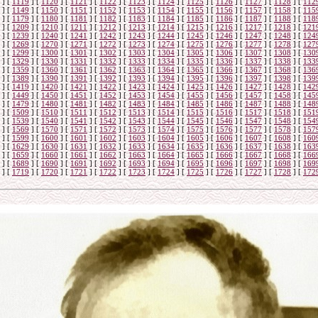
]
[
1119
]
[
1120
]
[
1121
]
[
1122
]
[
1123
]
[
1124
]
[
1125
]
[
1126
]
[
1127
]
[
1128
]
[
112
]
[
1149
]
[
1150
]
[
1151
]
[
1152
]
[
1153
]
[
1154
]
[
1155
]
[
1156
]
[
1157
]
[
1158
]
[
115
]
[
1179
]
[
1180
]
[
1181
]
[
1182
]
[
1183
]
[
1184
]
[
1185
]
[
1186
]
[
1187
]
[
1188
]
[
118
]
[
1209
]
[
1210
]
[
1211
]
[
1212
]
[
1213
]
[
1214
]
[
1215
]
[
1216
]
[
1217
]
[
1218
]
[
121
]
[
1239
]
[
1240
]
[
1241
]
[
1242
]
[
1243
]
[
1244
]
[
1245
]
[
1246
]
[
1247
]
[
1248
]
[
124
]
[
1269
]
[
1270
]
[
1271
]
[
1272
]
[
1273
]
[
1274
]
[
1275
]
[
1276
]
[
1277
]
[
1278
]
[
127
]
[
1299
]
[
1300
]
[
1301
]
[
1302
]
[
1303
]
[
1304
]
[
1305
]
[
1306
]
[
1307
]
[
1308
]
[
130
]
[
1329
]
[
1330
]
[
1331
]
[
1332
]
[
1333
]
[
1334
]
[
1335
]
[
1336
]
[
1337
]
[
1338
]
[
133
]
[
1359
]
[
1360
]
[
1361
]
[
1362
]
[
1363
]
[
1364
]
[
1365
]
[
1366
]
[
1367
]
[
1368
]
[
136
]
[
1389
]
[
1390
]
[
1391
]
[
1392
]
[
1393
]
[
1394
]
[
1395
]
[
1396
]
[
1397
]
[
1398
]
[
139
]
[
1419
]
[
1420
]
[
1421
]
[
1422
]
[
1423
]
[
1424
]
[
1425
]
[
1426
]
[
1427
]
[
1428
]
[
142
]
[
1449
]
[
1450
]
[
1451
]
[
1452
]
[
1453
]
[
1454
]
[
1455
]
[
1456
]
[
1457
]
[
1458
]
[
145
]
[
1479
]
[
1480
]
[
1481
]
[
1482
]
[
1483
]
[
1484
]
[
1485
]
[
1486
]
[
1487
]
[
1488
]
[
148
]
[
1509
]
[
1510
]
[
1511
]
[
1512
]
[
1513
]
[
1514
]
[
1515
]
[
1516
]
[
1517
]
[
1518
]
[
151
]
[
1539
]
[
1540
]
[
1541
]
[
1542
]
[
1543
]
[
1544
]
[
1545
]
[
1546
]
[
1547
]
[
1548
]
[
154
]
[
1569
]
[
1570
]
[
1571
]
[
1572
]
[
1573
]
[
1574
]
[
1575
]
[
1576
]
[
1577
]
[
1578
]
[
157
]
[
1599
]
[
1600
]
[
1601
]
[
1602
]
[
1603
]
[
1604
]
[
1605
]
[
1606
]
[
1607
]
[
1608
]
[
160
]
[
1629
]
[
1630
]
[
1631
]
[
1632
]
[
1633
]
[
1634
]
[
1635
]
[
1636
]
[
1637
]
[
1638
]
[
163
]
[
1659
]
[
1660
]
[
1661
]
[
1662
]
[
1663
]
[
1664
]
[
1665
]
[
1666
]
[
1667
]
[
1668
]
[
166
]
[
1689
]
[
1690
]
[
1691
]
[
1692
]
[
1693
]
[
1694
]
[
1695
]
[
1696
]
[
1697
]
[
1698
]
[
169
]
[
1719
]
[
1720
]
[
1721
]
[
1722
]
[
1723
]
[
1724
]
[
1725
]
[
1726
]
[
1727
]
[
1728
]
[
172