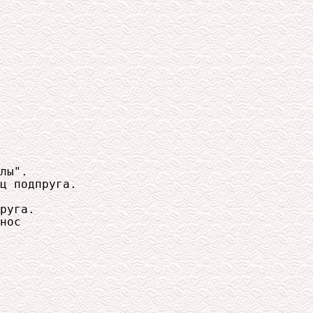
лы".

ц подпруга.

руга.

нос
