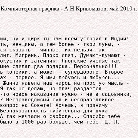
Компьютерная графика - А.Н.Кривомазов, май 2010 г.
ий, ну и цирк ты нам всем устроил в Индии!

ть, женщины, а тем более - твои луны, -

ся сказать - чинные, их нельзя так - 

лит. Мигрень. Плохо спят. Думают-думают -

окусник и затейник. Японские ученые так

мне сделал два подарка. Персонально!!!

ь копейки, а может - супердорого. Второе

ах - первое. Я ими любуюсь и любуюсь...

 Жанна навела наш народ на простую мысль -

Я так не делаю, но плач раздается 

-то новое наказание нужно - не в садовники,

? Несправедливый суд и несправедливое

вопрос на Совете! Хочешь, я подниму

Безнаказанность губительна для духа 

А так мечтали о свободе... Спасибо тебе

было в 1000 раз больше, чем тебе. Ц. Л.
