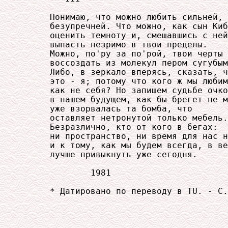
     Понимаю, что можно любить сильней,

     безупречней. Что можно, как сын Киб
     оценить темноту и, смешавшись с ней
     выпасть незримо в твои пределы.

     Можно, по'ру за по'рой, твои черты

     воссоздать из молекул пером сугубым
     Либо, в зеркало вперясь, сказать, ч
     это - я; потому что кого ж мы любим
     как не себя? Но запишем судьбе очко
     в нашем будущем, как бы брегет не м
     уже взорвалась та бомба, что

     оставляет нетронутой только мебель.

     Безразлично, кто от кого в бегах:

     ни пространство, ни время для нас н
     и к тому, как мы будем всегда, в ве
     лучше привыкнуть уже сегодня.

             1981

     * Датировано по переводу в TU. - С.