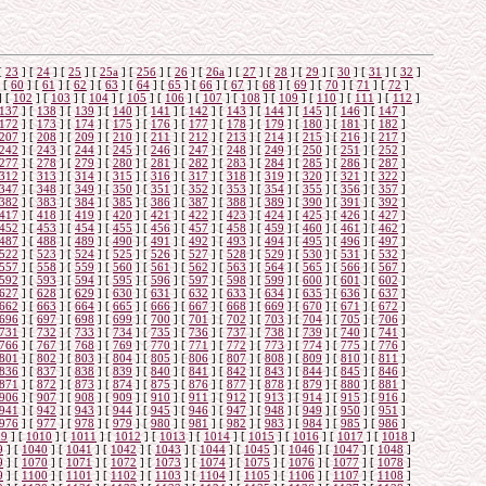
о
[
23
]
[
24
]
[
25
]
[
25а
]
[
25б
]
[
26
]
[
26a
]
[
27
]
[
28
]
[
29
]
[
30
]
[
31
]
[
32
]
[
60
]
[
61
]
[
62
]
[
63
]
[
64
]
[
65
]
[
66
]
[
67
]
[
68
]
[
69
]
[
70
]
[
71
]
[
72
]
]
[
102
]
[
103
]
[
104
]
[
105
]
[
106
]
[
107
]
[
108
]
[
109
]
[
110
]
[
111
]
[
112
]
137
]
[
138
]
[
139
]
[
140
]
[
141
]
[
142
]
[
143
]
[
144
]
[
145
]
[
146
]
[
147
]
172
]
[
173
]
[
174
]
[
175
]
[
176
]
[
177
]
[
178
]
[
179
]
[
180
]
[
181
]
[
182
]
207
]
[
208
]
[
209
]
[
210
]
[
211
]
[
212
]
[
213
]
[
214
]
[
215
]
[
216
]
[
217
]
242
]
[
243
]
[
244
]
[
245
]
[
246
]
[
247
]
[
248
]
[
249
]
[
250
]
[
251
]
[
252
]
277
]
[
278
]
[
279
]
[
280
]
[
281
]
[
282
]
[
283
]
[
284
]
[
285
]
[
286
]
[
287
]
312
]
[
313
]
[
314
]
[
315
]
[
316
]
[
317
]
[
318
]
[
319
]
[
320
]
[
321
]
[
322
]
347
]
[
348
]
[
349
]
[
350
]
[
351
]
[
352
]
[
353
]
[
354
]
[
355
]
[
356
]
[
357
]
382
]
[
383
]
[
384
]
[
385
]
[
386
]
[
387
]
[
388
]
[
389
]
[
390
]
[
391
]
[
392
]
417
]
[
418
]
[
419
]
[
420
]
[
421
]
[
422
]
[
423
]
[
424
]
[
425
]
[
426
]
[
427
]
452
]
[
453
]
[
454
]
[
455
]
[
456
]
[
457
]
[
458
]
[
459
]
[
460
]
[
461
]
[
462
]
487
]
[
488
]
[
489
]
[
490
]
[
491
]
[
492
]
[
493
]
[
494
]
[
495
]
[
496
]
[
497
]
522
]
[
523
]
[
524
]
[
525
]
[
526
]
[
527
]
[
528
]
[
529
]
[
530
]
[
531
]
[
532
]
557
]
[
558
]
[
559
]
[
560
]
[
561
]
[
562
]
[
563
]
[
564
]
[
565
]
[
566
]
[
567
]
592
]
[
593
]
[
594
]
[
595
]
[
596
]
[
597
]
[
598
]
[
599
]
[
600
]
[
601
]
[
602
]
627
]
[
628
]
[
629
]
[
630
]
[
631
]
[
632
]
[
633
]
[
634
]
[
635
]
[
636
]
[
637
]
662
]
[
663
]
[
664
]
[
665
]
[
666
]
[
667
]
[
668
]
[
669
]
[
670
]
[
671
]
[
672
]
696
]
[
697
]
[
698
]
[
699
]
[
700
]
[
701
]
[
702
]
[
703
]
[
704
]
[
705
]
[
706
]
731
]
[
732
]
[
733
]
[
734
]
[
735
]
[
736
]
[
737
]
[
738
]
[
739
]
[
740
]
[
741
]
766
]
[
767
]
[
768
]
[
769
]
[
770
]
[
771
]
[
772
]
[
773
]
[
774
]
[
775
]
[
776
]
801
]
[
802
]
[
803
]
[
804
]
[
805
]
[
806
]
[
807
]
[
808
]
[
809
]
[
810
]
[
811
]
836
]
[
837
]
[
838
]
[
839
]
[
840
]
[
841
]
[
842
]
[
843
]
[
844
]
[
845
]
[
846
]
871
]
[
872
]
[
873
]
[
874
]
[
875
]
[
876
]
[
877
]
[
878
]
[
879
]
[
880
]
[
881
]
906
]
[
907
]
[
908
]
[
909
]
[
910
]
[
911
]
[
912
]
[
913
]
[
914
]
[
915
]
[
916
]
941
]
[
942
]
[
943
]
[
944
]
[
945
]
[
946
]
[
947
]
[
948
]
[
949
]
[
950
]
[
951
]
976
]
[
977
]
[
978
]
[
979
]
[
980
]
[
981
]
[
982
]
[
983
]
[
984
]
[
985
]
[
986
]
09
]
[
1010
]
[
1011
]
[
1012
]
[
1013
]
[
1014
]
[
1015
]
[
1016
]
[
1017
]
[
1018
]
9
]
[
1040
]
[
1041
]
[
1042
]
[
1043
]
[
1044
]
[
1045
]
[
1046
]
[
1047
]
[
1048
]
9
]
[
1070
]
[
1071
]
[
1072
]
[
1073
]
[
1074
]
[
1075
]
[
1076
]
[
1077
]
[
1078
]
9
]
[
1100
]
[
1101
]
[
1102
]
[
1103
]
[
1104
]
[
1105
]
[
1106
]
[
1107
]
[
1108
]