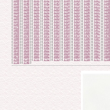
[
1109
]
[
1110
]
[
1111
]
[
1112
]
[
1113
]
[
1114
]
[
1115
]
[
1116
]
[
1117
]
[
1118
[
1139
]
[
1140
]
[
1141
]
[
1142
]
[
1143
]
[
1144
]
[
1145
]
[
1146
]
[
1147
]
[
1148
[
1169
]
[
1170
]
[
1171
]
[
1172
]
[
1173
]
[
1174
]
[
1175
]
[
1176
]
[
1177
]
[
1178
[
1199
]
[
1200
]
[
1201
]
[
1202
]
[
1203
]
[
1204
]
[
1205
]
[
1206
]
[
1207
]
[
1208
[
1229
]
[
1230
]
[
1231
]
[
1232
]
[
1233
]
[
1234
]
[
1235
]
[
1236
]
[
1237
]
[
1238
[
1259
]
[
1260
]
[
1261
]
[
1262
]
[
1263
]
[
1264
]
[
1265
]
[
1266
]
[
1267
]
[
1268
[
1289
]
[
1290
]
[
1291
]
[
1292
]
[
1293
]
[
1294
]
[
1295
]
[
1296
]
[
1297
]
[
1298
[
1319
]
[
1320
]
[
1321
]
[
1322
]
[
1323
]
[
1324
]
[
1325
]
[
1326
]
[
1327
]
[
1328
[
1349
]
[
1350
]
[
1351
]
[
1352
]
[
1353
]
[
1354
]
[
1355
]
[
1356
]
[
1357
]
[
1358
[
1379
]
[
1380
]
[
1381
]
[
1382
]
[
1383
]
[
1384
]
[
1385
]
[
1386
]
[
1387
]
[
1388
[
1409
]
[
1410
]
[
1411
]
[
1412
]
[
1413
]
[
1414
]
[
1415
]
[
1416
]
[
1417
]
[
1418
[
1439
]
[
1440
]
[
1441
]
[
1442
]
[
1443
]
[
1444
]
[
1445
]
[
1446
]
[
1447
]
[
1448
[
1469
]
[
1470
]
[
1471
]
[
1472
]
[
1473
]
[
1474
]
[
1475
]
[
1476
]
[
1477
]
[
1478
[
1499
]
[
1500
]
[
1501
]
[
1502
]
[
1503
]
[
1504
]
[
1505
]
[
1506
]
[
1507
]
[
1508
[
1529
]
[
1530
]
[
1531
]
[
1532
]
[
1533
]
[
1534
]
[
1535
]
[
1536
]
[
1537
]
[
1538
[
1559
]
[
1560
]
[
1561
]
[
1562
]
[
1563
]
[
1564
]
[
1565
]
[
1566
]
[
1567
]
[
1568
[
1589
]
[
1590
]
[
1591
]
[
1592
]
[
1593
]
[
1594
]
[
1595
]
[
1596
]
[
1597
]
[
1598
[
1619
]
[
1620
]
[
1621
]
[
1622
]
[
1623
]
[
1624
]
[
1625
]
[
1626
]
[
1627
]
[
1628
[
1649
]
[
1650
]
[
1651
]
[
1652
]
[
1653
]
[
1654
]
[
1655
]
[
1656
]
[
1657
]
[
1658
[
1679
]
[
1680
]
[
1681
]
[
1682
]
[
1683
]
[
1684
]
[
1685
]
[
1686
]
[
1687
]
[
1688
[
1709
]
[
1710
]
[
1711
]
[
1712
]
[
1713
]
[
1714
]
[
1715
]
[
1716
]
[
1717
]
[
1718
[
1739
]
[
1740
]