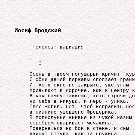
Иосиф Бродский
      Полонез: вариация

        I

     Осень в твоем полушарьи кричит "кур
     С обнищавшей державы сползает грани
     И, хотя окно не закрыто, уже углы

     привыкают к сорочке, как к центру к
     А как лампу зажжешь, хоть строчи до
     на себя в никуда, и перо - улика.

     Плюс могилы нет, чтоб исправить нос

     в пианино ушедшего Фредерика.

     В полнолунье жнивье из чужой казны

     серебром одаривает мочажина.

     Повернешься на бок к стене, и сны

     двинут оттуда, как та дружина,
