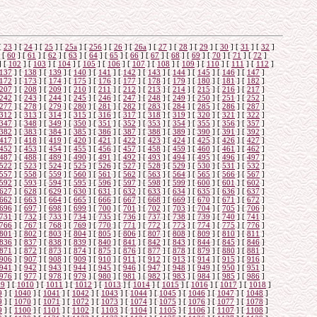
о
[
23
]
[
24
]
[
25
]
[
25а
]
[
25б
]
[
26
]
[
26a
]
[
27
]
[
28
]
[
29
]
[
30
]
[
31
]
[
32
]
[
60
]
[
61
]
[
62
]
[
63
]
[
64
]
[
65
]
[
66
]
[
67
]
[
68
]
[
69
]
[
70
]
[
71
]
[
72
]
]
[
102
]
[
103
]
[
104
]
[
105
]
[
106
]
[
107
]
[
108
]
[
109
]
[
110
]
[
111
]
[
112
]
137
]
[
138
]
[
139
]
[
140
]
[
141
]
[
142
]
[
143
]
[
144
]
[
145
]
[
146
]
[
147
]
172
]
[
173
]
[
174
]
[
175
]
[
176
]
[
177
]
[
178
]
[
179
]
[
180
]
[
181
]
[
182
]
207
]
[
208
]
[
209
]
[
210
]
[
211
]
[
212
]
[
213
]
[
214
]
[
215
]
[
216
]
[
217
]
242
]
[
243
]
[
244
]
[
245
]
[
246
]
[
247
]
[
248
]
[
249
]
[
250
]
[
251
]
[
252
]
277
]
[
278
]
[
279
]
[
280
]
[
281
]
[
282
]
[
283
]
[
284
]
[
285
]
[
286
]
[
287
]
312
]
[
313
]
[
314
]
[
315
]
[
316
]
[
317
]
[
318
]
[
319
]
[
320
]
[
321
]
[
322
]
347
]
[
348
]
[
349
]
[
350
]
[
351
]
[
352
]
[
353
]
[
354
]
[
355
]
[
356
]
[
357
]
382
]
[
383
]
[
384
]
[
385
]
[
386
]
[
387
]
[
388
]
[
389
]
[
390
]
[
391
]
[
392
]
417
]
[
418
]
[
419
]
[
420
]
[
421
]
[
422
]
[
423
]
[
424
]
[
425
]
[
426
]
[
427
]
452
]
[
453
]
[
454
]
[
455
]
[
456
]
[
457
]
[
458
]
[
459
]
[
460
]
[
461
]
[
462
]
487
]
[
488
]
[
489
]
[
490
]
[
491
]
[
492
]
[
493
]
[
494
]
[
495
]
[
496
]
[
497
]
522
]
[
523
]
[
524
]
[
525
]
[
526
]
[
527
]
[
528
]
[
529
]
[
530
]
[
531
]
[
532
]
557
]
[
558
]
[
559
]
[
560
]
[
561
]
[
562
]
[
563
]
[
564
]
[
565
]
[
566
]
[
567
]
592
]
[
593
]
[
594
]
[
595
]
[
596
]
[
597
]
[
598
]
[
599
]
[
600
]
[
601
]
[
602
]
627
]
[
628
]
[
629
]
[
630
]
[
631
]
[
632
]
[
633
]
[
634
]
[
635
]
[
636
]
[
637
]
662
]
[
663
]
[
664
]
[
665
]
[
666
]
[
667
]
[
668
]
[
669
]
[
670
]
[
671
]
[
672
]
696
]
[
697
]
[
698
]
[
699
]
[
700
]
[
701
]
[
702
]
[
703
]
[
704
]
[
705
]
[
706
]
731
]
[
732
]
[
733
]
[
734
]
[
735
]
[
736
]
[
737
]
[
738
]
[
739
]
[
740
]
[
741
]
766
]
[
767
]
[
768
]
[
769
]
[
770
]
[
771
]
[
772
]
[
773
]
[
774
]
[
775
]
[
776
]
801
]
[
802
]
[
803
]
[
804
]
[
805
]
[
806
]
[
807
]
[
808
]
[
809
]
[
810
]
[
811
]
836
]
[
837
]
[
838
]
[
839
]
[
840
]
[
841
]
[
842
]
[
843
]
[
844
]
[
845
]
[
846
]
871
]
[
872
]
[
873
]
[
874
]
[
875
]
[
876
]
[
877
]
[
878
]
[
879
]
[
880
]
[
881
]
906
]
[
907
]
[
908
]
[
909
]
[
910
]
[
911
]
[
912
]
[
913
]
[
914
]
[
915
]
[
916
]
941
]
[
942
]
[
943
]
[
944
]
[
945
]
[
946
]
[
947
]
[
948
]
[
949
]
[
950
]
[
951
]
976
]
[
977
]
[
978
]
[
979
]
[
980
]
[
981
]
[
982
]
[
983
]
[
984
]
[
985
]
[
986
]
09
]
[
1010
]
[
1011
]
[
1012
]
[
1013
]
[
1014
]
[
1015
]
[
1016
]
[
1017
]
[
1018
]
9
]
[
1040
]
[
1041
]
[
1042
]
[
1043
]
[
1044
]
[
1045
]
[
1046
]
[
1047
]
[
1048
]
9
]
[
1070
]
[
1071
]
[
1072
]
[
1073
]
[
1074
]
[
1075
]
[
1076
]
[
1077
]
[
1078
]
9
]
[
1100
]
[
1101
]
[
1102
]
[
1103
]
[
1104
]
[
1105
]
[
1106
]
[
1107
]
[
1108
]