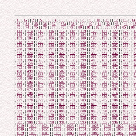
[
1
]
[
1а
]
[
2
]
[
2а
]
[
3
]
[
4
]
[
5
]
[
6
]
[
7
]
[
8
]
[
9
]
[
10
]
[
11
]
[
12
]
[
13
]
[
14
[
33
]
[
34
]
[
35
]
[
36
]
[
37
]
[
37а
]
[
38
]
[
39
]
[
40
]
[
41
]
[
42
]
[
43
]
[
44
]
[
4
[
73
]
[
74
]
[
75
]
[
76
]
[
77
]
[
78
]
[
79
]
[
80
]
[
81
]
[
82
]
[
83
]
[
84
]
[
85
]
[
86
[
113
]
[
114
]
[
115
]
[
116
]
[
117
]
[
118
]
[
119
]
[
120
]
[
121
]
[
122
]
[
123
]
[
1
[
148
]
[
149
]
[
150
]
[
151
]
[
152
]
[
153
]
[
154
]
[
155
]
[
156
]
[
157
]
[
158
]
[
1
[
183
]
[
184
]
[
185
]
[
186
]
[
187
]
[
188
]
[
189
]
[
190
]
[
191
]
[
192
]
[
193
]
[
1
[
218
]
[
219
]
[
220
]
[
221
]
[
222
]
[
223
]
[
224
]
[
225
]
[
226
]
[
227
]
[
228
]
[
2
[
253
]
[
254
]
[
255
]
[
256
]
[
257
]
[
258
]
[
259
]
[
260
]
[
261
]
[
262
]
[
263
]
[
2
[
288
]
[
289
]
[
290
]
[
291
]
[
292
]
[
293
]
[
294
]
[
295
]
[
296
]
[
297
]
[
298
]
[
2
[
323
]
[
324
]
[
325
]
[
326
]
[
327
]
[
328
]
[
329
]
[
330
]
[
331
]
[
332
]
[
333
]
[
3
[
358
]
[
359
]
[
360
]
[
361
]
[
362
]
[
363
]
[
364
]
[
365
]
[
366
]
[
367
]
[
368
]
[
3
[
393
]
[
394
]
[
395
]
[
396
]
[
397
]
[
398
]
[
399
]
[
400
]
[
401
]
[
402
]
[
403
]
[
4
[
428
]
[
429
]
[
430
]
[
431
]
[
432
]
[
433
]
[
434
]
[
435
]
[
436
]
[
437
]
[
438
]
[
4
[
463
]
[
464
]
[
465
]
[
466
]
[
467
]
[
468
]
[
469
]
[
470
]
[
471
]
[
472
]
[
473
]
[
4
[
498
]
[
499
]
[
500
]
[
501
]
[
502
]
[
503
]
[
504
]
[
505
]
[
506
]
[
507
]
[
508
]
[
5
[
533
]
[
534
]
[
535
]
[
536
]
[
537
]
[
538
]
[
539
]
[
540
]
[
541
]
[
542
]
[
543
]
[
5
[
568
]
[
569
]
[
570
]
[
571
]
[
572
]
[
573
]
[
574
]
[
575
]
[
576
]
[
577
]
[
578
]
[
5
[
603
]
[
604
]
[
605
]
[
606
]
[
607
]
[
608
]
[
609
]
[
610
]
[
611
]
[
612
]
[
613
]
[
6
[
638
]
[
639
]
[
640
]
[
641
]
[
642
]
[
643
]
[
644
]
[
645
]
[
646
]
[
647
]
[
648
]
[
6
[
673
]
[
674
]
[
675
]
[
676
]
[
677
]
[
678
]
[
679
]
[
680
]
[
681
]
[
682
]
[
683
]
[
6
[
707
]
[
708
]
[
709
]
[
710
]
[
711
]
[
712
]
[
713
]
[
714
]
[
715
]
[
716
]
[
717
]
[
7
[
742
]
[
743
]
[
744
]
[
745
]
[
746
]
[
747
]
[
748
]
[
749
]
[
750
]
[
751
]
[
752
]
[
7
[
777
]
[
778
]
[
779
]
[
780
]
[
781
]
[
782
]
[
783
]
[
784
]
[
785
]
[
786
]
[
787
]
[
7
[
812
]
[
813
]
[
814
]
[
815
]
[
816
]
[
817
]
[
818
]
[
819
]
[
820
]
[
821
]
[
822
]
[
8
[
847
]
[
848
]
[
849
]
[
850
]
[
851
]
[
852
]
[
853
]
[
854
]
[
855
]
[
856
]
[
857
]
[
8
[
882
]
[
883
]
[
884
]
[
885
]
[
886
]
[
887
]
[
888
]
[
889
]
[
890
]
[
891
]
[
892
]
[
8
[
917
]
[
918
]
[
919
]
[
920
]
[
921
]
[
922
]
[
923
]
[
924
]
[
925
]
[
926
]
[
927
]
[
9
[
952
]
[
953
]
[
954
]
[
955
]
[
956
]
[
957
]
[
958
]
[
959
]
[
960
]
[
961
]
[
962
]
[
9
[
987
]
[
988
]
[
989
]
[
990
]
[
991
]
[
992
]
[
993
]
[
994
]
[
995
]
[
996
]
[
997
]
[
9
[
1019
]
[
1020
]
[
1021
]
[
1022
]
[
1023
]
[
1024
]
[
1025
]
[
1026
]
[
1027
]
[
1028
[
1049
]
[
1050
]
[
1051
]
[
1052
]
[
1053
]
[
1054
]
[
1055
]
[
1056
]
[
1057
]
[
1058
[
1079
]
[
1080
]
[
1081
]
[
1082
]
[
1083
]
[
1084
]
[
1085
]
[
1086
]
[
1087
]
[
1088