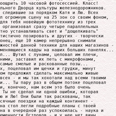
оощрить 10 часовой фотосессией. Класс!

льного Дворца культуры железнодорожников. 

 следившие за порядком Катя и Лю. Всех

л огромную сцену на 25 зон со своим фоном,

для тебя новейшую фототехнику из трех

 организовал сразу четыре параллельных

тно устанавливать свет и "дощелкивать" 

тистично позировать и других - творчески 

онец, еще 10 камер непрерывно снимали

жностей данной техники для наших магазинов -

меняющиеся кадры на наших больших панелях...

л... Шутил с лунами, целовал им плечи,

ними, заставил их петь с микрофонами,

самые смелые и раскованные позы... 

х, поцеловал им щечки и грудки, минут

ом предложил сделать максимально живые 

всех - и мы так хохотали над всеми твоими

и... Ты пару раз в общем потоке поцеловал

и, конечно, нам всем это было очень

 Ты не сделал ни одной ошибки, которая

ю и Лю! Они были так раскованы, так

сячные поездки на каждый континент -

на стол легли подробные планы с твоей 

на в очередной раз успокоилась - наука и 

еменности Островов - и у нее нет вины
