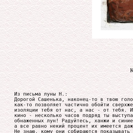
К
Из письма луны Н.:

Дорогой Сашенька, наконец-то в твою голо
как-то позволяет частично обойти сверхже
изоляции тебя от нас, а нас - от тебя. И
кино - несколько часов подряд ты выступа
обнаженных лун! Радуйтесь, ханжи и синие
а все равно некий процент их имеется даж
Не знаю, кому они собираются показывать 