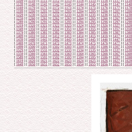
[
1109
]
[
1110
]
[
1111
]
[
1112
]
[
1113
]
[
1114
]
[
1115
]
[
1116
]
[
1117
]
[
1118
[
1139
]
[
1140
]
[
1141
]
[
1142
]
[
1143
]
[
1144
]
[
1145
]
[
1146
]
[
1147
]
[
1148
[
1169
]
[
1170
]
[
1171
]
[
1172
]
[
1173
]
[
1174
]
[
1175
]
[
1176
]
[
1177
]
[
1178
[
1199
]
[
1200
]
[
1201
]
[
1202
]
[
1203
]
[
1204
]
[
1205
]
[
1206
]
[
1207
]
[
1208
[
1229
]
[
1230
]
[
1231
]
[
1232
]
[
1233
]
[
1234
]
[
1235
]
[
1236
]
[
1237
]
[
1238
[
1259
]
[
1260
]
[
1261
]
[
1262
]
[
1263
]
[
1264
]
[
1265
]
[
1266
]
[
1267
]
[
1268
[
1289
]
[
1290
]
[
1291
]
[
1292
]
[
1293
]
[
1294
]
[
1295
]
[
1296
]
[
1297
]
[
1298
[
1319
]
[
1320
]
[
1321
]
[
1322
]
[
1323
]
[
1324
]
[
1325
]
[
1326
]
[
1327
]
[
1328
[
1349
]
[
1350
]
[
1351
]
[
1352
]
[
1353
]
[
1354
]
[
1355
]
[
1356
]
[
1357
]
[
1358
[
1379
]
[
1380
]
[
1381
]
[
1382
]
[
1383
]
[
1384
]
[
1385
]
[
1386
]
[
1387
]
[
1388
[
1409
]
[
1410
]
[
1411
]
[
1412
]
[
1413
]
[
1414
]
[
1415
]
[
1416
]
[
1417
]
[
1418
[
1439
]
[
1440
]
[
1441
]
[
1442
]
[
1443
]
[
1444
]
[
1445
]
[
1446
]
[
1447
]
[
1448
[
1469
]
[
1470
]
[
1471
]
[
1472
]
[
1473
]
[
1474
]
[
1475
]
[
1476
]
[
1477
]
[
1478
[
1499
]
[
1500
]
[
1501
]
[
1502
]
[
1503
]
[
1504
]
[
1505
]
[
1506
]
[
1507
]
[
1508
[
1529
]
[
1530
]
[
1531
]
[
1532
]
[
1533
]
[
1534
]
[
1535
]
[
1536
]
[
1537
]
[
1538
[
1559
]
[
1560
]
[
1561
]
[
1562
]
[
1563
]
[
1564
]
[
1565
]
[
1566
]
[
1567
]
[
1568
[
1589
]
[
1590
]
[
1591
]
[
1592
]
[
1593
]
[
1594
]
[
1595
]
[
1596
]
[
1597
]
[
1598
[
1619
]
[
1620
]
[
1621
]
[
1622
]
[
1623
]
[
1624
]
[
1625
]
[
1626
]
[
1627
]
[
1628
[
1649
]
[
1650
]
[
1651
]
[
1652
]
[
1653
]
[
1654
]
[
1655
]
[
1656
]
[
1657
]
[
1658