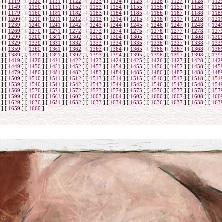
]
[
1119
]
[
1120
]
[
1121
]
[
1122
]
[
1123
]
[
1124
]
[
1125
]
[
1126
]
[
1127
]
[
1128
]
[
112
]
[
1149
]
[
1150
]
[
1151
]
[
1152
]
[
1153
]
[
1154
]
[
1155
]
[
1156
]
[
1157
]
[
1158
]
[
115
]
[
1179
]
[
1180
]
[
1181
]
[
1182
]
[
1183
]
[
1184
]
[
1185
]
[
1186
]
[
1187
]
[
1188
]
[
118
]
[
1209
]
[
1210
]
[
1211
]
[
1212
]
[
1213
]
[
1214
]
[
1215
]
[
1216
]
[
1217
]
[
1218
]
[
121
]
[
1239
]
[
1240
]
[
1241
]
[
1242
]
[
1243
]
[
1244
]
[
1245
]
[
1246
]
[
1247
]
[
1248
]
[
124
]
[
1269
]
[
1270
]
[
1271
]
[
1272
]
[
1273
]
[
1274
]
[
1275
]
[
1276
]
[
1277
]
[
1278
]
[
127
]
[
1299
]
[
1300
]
[
1301
]
[
1302
]
[
1303
]
[
1304
]
[
1305
]
[
1306
]
[
1307
]
[
1308
]
[
130
]
[
1329
]
[
1330
]
[
1331
]
[
1332
]
[
1333
]
[
1334
]
[
1335
]
[
1336
]
[
1337
]
[
1338
]
[
133
]
[
1359
]
[
1360
]
[
1361
]
[
1362
]
[
1363
]
[
1364
]
[
1365
]
[
1366
]
[
1367
]
[
1368
]
[
136
]
[
1389
]
[
1390
]
[
1391
]
[
1392
]
[
1393
]
[
1394
]
[
1395
]
[
1396
]
[
1397
]
[
1398
]
[
139
]
[
1419
]
[
1420
]
[
1421
]
[
1422
]
[
1423
]
[
1424
]
[
1425
]
[
1426
]
[
1427
]
[
1428
]
[
142
]
[
1449
]
[
1450
]
[
1451
]
[
1452
]
[
1453
]
[
1454
]
[
1455
]
[
1456
]
[
1457
]
[
1458
]
[
145
]
[
1479
]
[
1480
]
[
1481
]
[
1482
]
[
1483
]
[
1484
]
[
1485
]
[
1486
]
[
1487
]
[
1488
]
[
148
]
[
1509
]
[
1510
]
[
1511
]
[
1512
]
[
1513
]
[
1514
]
[
1515
]
[
1516
]
[
1517
]
[
1518
]
[
151
]
[
1539
]
[
1540
]
[
1541
]
[
1542
]
[
1543
]
[
1544
]
[
1545
]
[
1546
]
[
1547
]
[
1548
]
[
154
]
[
1569
]
[
1570
]
[
1571
]
[
1572
]
[
1573
]
[
1574
]
[
1575
]
[
1576
]
[
1577
]
[
1578
]
[
157
]
[
1599
]
[
1600
]
[
1601
]
[
1602
]
[
1603
]
[
1604
]
[
1605
]
[
1606
]
[
1607
]
[
1608
]
[
160
]
[
1629
]
[
1630
]
[
1631
]
[
1632
]
[
1633
]
[
1634
]
[
1635
]
[
1636
]
[
1637
]
[
1638
]
[
163
]
[
1659
]
[
1660
]