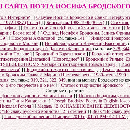
 САЙТА ПОЭТА ИОСИФА БРОДСКОГО (1
о в Интернете'
]
[
О музее Иосифа Бродского в Санкт-Петербург
: 1972-1987 (15 лет)
]
[
Биография: 1988-1996 (8 лет)
]
[
Стихотвор
ографии
]
[
Голос поэта: Иосиф Бродский читает свои стихи
]
[
М
Марине Басмановой
]
[
Суд над Иосифом Бродским. Запись Фриды
539
]
[
Похороны Ахматовой
, см. также
141
]
[
Январский некролог
 с вдовой в Милане
]
[
Иосиф Бродский и Владимир Высоцкий
, 
енция Бродского, музей Данте во Флоренции
, см. также
328
,
344
ский в Польше
]
[
Бродский о Баратынском
]
[
Бродский о творче
стихотворения Цветаевой "Новогоднее"
]
[
Бродский о Рильке: Де
УШЕВЛЕННОМУ: Четыре стихотворения Томаса Гарди
]
[
Иос
свящается)
]
[
Бродский о тех, кто на него влиял
]
[
Текст диалог
 Бродским. Глава 2. Марина Цветаева: весна 1980-осень 1990
]
еция
, см. также
319
,
321
,
322
,
349
, вид на могилу Бродского из к
, о его творчестве и о нем
]
[
Статьи о творчестве Бродского
]
[
Спорные страницы
а фоне популярности Элвиса Пресли
]
[
Прогноз Бродским ужасн
истины Тины Канделаки.
]
[
Joseph Brodsky: Poetry in English; Jos
 Николая Гоголя
]
[
Медаль "В ОЗНАМЕНОВАНИЕ ДЕВЯНОС
 "Во славу русского воинства" 2-й степени
]
[
Знак "Во славу ру
[
Последнее обновление:
11 апреля 2010 г., 01:51 PM 01:51 PM
]