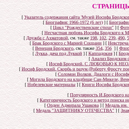
СТРАНИЦЫ
[
Указатель содержания сайта 'Музей Иосифа Бродског
[
Биография: 1966-1972 (6 лет)
]
[
Биография
[
Цикл "Рождественские стихи"
]
[
Фот
[
Несчастная любовь Иосифа Бродского к 
[
Дружба с Ахматовой
, см. также
198
,
102
,
239
,
490
,
[
Брак Бродского с Марией Соццани
]
[
Невстреча
[
Венеция Бродского
, см. также
354
,
356
]
[
Флор
[
Лукка, дача под Луккой
]
[
Каппадокия
]
[
Брод
[
Анализ Бродским 
[
Иосиф Бродский. С ЛЮБОВЬЮ К НЕОД
[
Иосиф Бродский. Скорбь и разум (Роберту Фросту по
[
Соломон Волков. Диалоги с Иосифом
[
Могила Бродского на кладбище Сан-Микеле, Вен
[
Нобелевские материалы
]
[
Книги Иосифа Бродского
[
Популярность И.Бродского н
[
Категоричность Бродского и метод поиска 
[
Орден Адмирала Ушакова
]
[
Медаль им.
[
Медаль "ЗАЩИТНИКУ ОТЕЧЕСТВА"
]
[
Знак