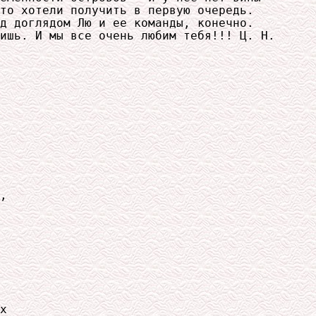
то хотели получить в первую очередь.

д доглядом Лю и ее команды, конечно.

,

х
