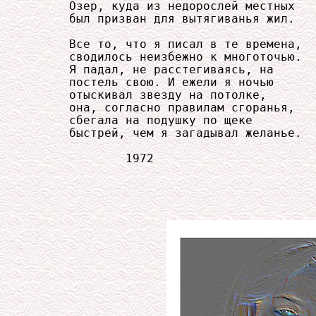
     Озер, куда из недорослей местных

     был призван для вытягиванья жил.

     Все то, что я писал в те времена,

     сводилось неизбежно к многоточью.

     Я падал, не расстегиваясь, на

     постель свою. И ежели я ночью

     отыскивал звезду на потолке,

     она, согласно правилам сгоранья,

     сбегала на подушку по щеке

     быстрей, чем я загадывал желанье.

             1972
