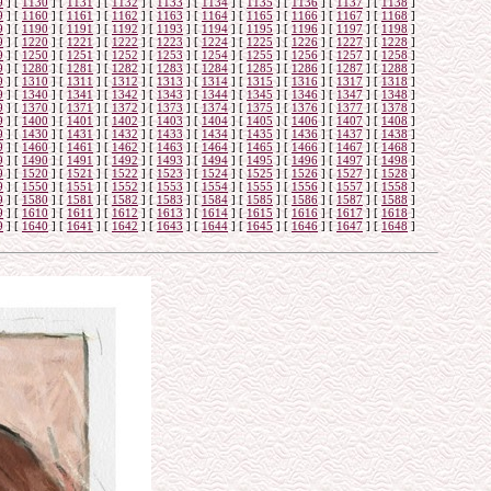
9
]
[
1130
]
[
1131
]
[
1132
]
[
1133
]
[
1134
]
[
1135
]
[
1136
]
[
1137
]
[
1138
]
9
]
[
1160
]
[
1161
]
[
1162
]
[
1163
]
[
1164
]
[
1165
]
[
1166
]
[
1167
]
[
1168
]
9
]
[
1190
]
[
1191
]
[
1192
]
[
1193
]
[
1194
]
[
1195
]
[
1196
]
[
1197
]
[
1198
]
9
]
[
1220
]
[
1221
]
[
1222
]
[
1223
]
[
1224
]
[
1225
]
[
1226
]
[
1227
]
[
1228
]
9
]
[
1250
]
[
1251
]
[
1252
]
[
1253
]
[
1254
]
[
1255
]
[
1256
]
[
1257
]
[
1258
]
9
]
[
1280
]
[
1281
]
[
1282
]
[
1283
]
[
1284
]
[
1285
]
[
1286
]
[
1287
]
[
1288
]
9
]
[
1310
]
[
1311
]
[
1312
]
[
1313
]
[
1314
]
[
1315
]
[
1316
]
[
1317
]
[
1318
]
9
]
[
1340
]
[
1341
]
[
1342
]
[
1343
]
[
1344
]
[
1345
]
[
1346
]
[
1347
]
[
1348
]
9
]
[
1370
]
[
1371
]
[
1372
]
[
1373
]
[
1374
]
[
1375
]
[
1376
]
[
1377
]
[
1378
]
9
]
[
1400
]
[
1401
]
[
1402
]
[
1403
]
[
1404
]
[
1405
]
[
1406
]
[
1407
]
[
1408
]
9
]
[
1430
]
[
1431
]
[
1432
]
[
1433
]
[
1434
]
[
1435
]
[
1436
]
[
1437
]
[
1438
]
9
]
[
1460
]
[
1461
]
[
1462
]
[
1463
]
[
1464
]
[
1465
]
[
1466
]
[
1467
]
[
1468
]
9
]
[
1490
]
[
1491
]
[
1492
]
[
1493
]
[
1494
]
[
1495
]
[
1496
]
[
1497
]
[
1498
]
9
]
[
1520
]
[
1521
]
[
1522
]
[
1523
]
[
1524
]
[
1525
]
[
1526
]
[
1527
]
[
1528
]
9
]
[
1550
]
[
1551
]
[
1552
]
[
1553
]
[
1554
]
[
1555
]
[
1556
]
[
1557
]
[
1558
]
9
]
[
1580
]
[
1581
]
[
1582
]
[
1583
]
[
1584
]
[
1585
]
[
1586
]
[
1587
]
[
1588
]
9
]
[
1610
]
[
1611
]
[
1612
]
[
1613
]
[
1614
]
[
1615
]
[
1616
]
[
1617
]
[
1618
]
9
]
[
1640
]
[
1641
]
[
1642
]
[
1643
]
[
1644
]
[
1645
]
[
1646
]
[
1647
]
[
1648
]