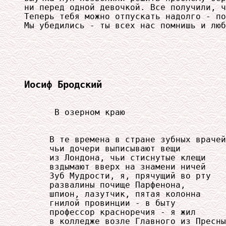
ни перед одной девочкой. Все получили, ч
Теперь тебя можно отпускать надолго - по
Иосиф Бродский
      В озерном краю

     В те времена в стране зубных врачей
     чьи дочери выписывают вещи

     из Лондона, чьи стиснутые клещи

     вздымают вверх на знамени ничей

     Зуб Мудрости, я, прячущий во рту

     развалины почище Парфенона,

     шпион, лазутчик, пятая колонна

     гнилой провинции - в быту

     профессор красноречия - я жил

     в колледже возле Главного из Пресны