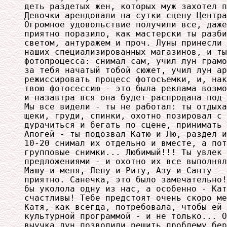
деть раздетых жен, которых муж захотел п
Девочки арендовали на сутки сцену Центра
Огромное удовольствие получили все, даже
приятно поразило, как мастерски ты разби
светом, антуражем и проч. Луны принесли 
наших специализированных магазинов, и ты
фотопроцесса: снимал сам, учил лун грамо
за тебя начатый тобой сюжет, учил лун ар
режиссировать процесс фотосъемки, и, нак
твою фотосессию - это была реклама возмо
и назавтра вся она будет распродана под 
Мы все видели - ты не работал: ты отдыха
щеки, груди, спинки, охотно позировал с 
дурачиться и бегать по сцене, принимать 
Апогей - ты подозвал Катю и Лю, раздел и
10-20 снимал их отдельно и вместе, а пот
групповые снимки... Любимый!!! Ты увлек 
предложениями - и охотно их все выполнял
Машу и меня, Лену и Риту, Азу и Санту - 
приятно. Санечка, это было замечательно!
бы уколола одну из нас, а особенно - Кат
счастливы! Тебе предстоят очень скоро ме
Катя, как всегда, потребовала, чтобы ей 
культурной программой - и не только... О
выучка лун позволили решить проблему бер