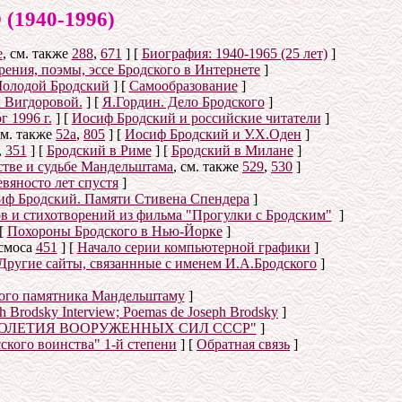
940-1996)
е
, см. также
288
,
671
]
[
Биография: 1940-1965 (25 лет)
]
ения, поэмы, эссе Бродского в Интернете
]
олодой Бродский
]
[
Самообразование
]
 Вигдоровой.
]
[
Я.Гордин. Дело Бродского
]
 1996 г.
]
[
Иосиф Бродский и российские читатели
]
см. также
52а
,
805
]
[
Иосиф Бродский и У.Х.Оден
]
,
351
]
[
Бродский в Риме
]
[
Бродский в Милане
]
стве и судьбе Мандельштама
, см. также
529
,
530
]
вяносто лет спустя
]
иф Бродский. Памяти Стивена Спендера
]
ов и стихотворений из фильма "Прогулки с Бродским"
]
[
Похороны Бродского в Нью-Йорке
]
осмоса
451
]
[
Начало серии компьютерной графики
]
Другие сайты, связаннные с именем И.А.Бродского
]
ого памятника Мандельштаму
]
eph Brodsky Interview; Poemas de Joseph Brodsky
]
ТОЛЕТИЯ ВООРУЖЕННЫХ СИЛ СССР"
]
сского воинства" 1-й степени
]
[
Обратная связь
]