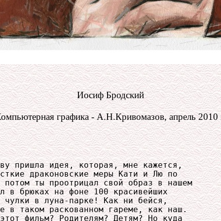
Иосиф Бродский
омпьютерная графика - А.Н.Кривомазов, апрель 2010 
ву пришла идея, которая, мне кажется,

сткие драконовские меры Кати и Лю по 

 потом ты проотрицал свой образ в нашем

л в брюках на фоне 100 красивейших

 чулки в луна-парке! Как ни бейся,

е в таком раскованном гареме, как наш.

этот фильм? Родителям? Детям? Но куда
