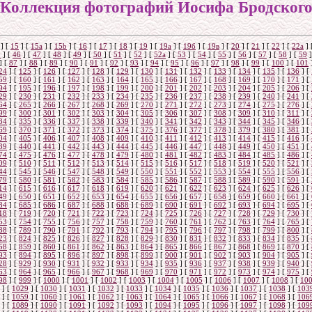
Коллекция фотографий Иосифа Бродског
]
[
15
]
[
15a
]
[
15b
]
[
16
]
[
17
]
[
18
]
[
19
]
[
19а
]
[
19б
]
[
19в
]
[
20
]
[
21
]
[
22
]
[
22a
]
5
]
[
46
]
[
47
]
[
48
]
[
49
]
[
50
]
[
51
]
[
52
]
[
52а
]
[
53
]
[
54
]
[
55
]
[
56
]
[
57
]
[
58
]
[
59
]
]
[
87
]
[
88
]
[
89
]
[
90
]
[
91
]
[
92
]
[
93
]
[
94
]
[
95
]
[
96
]
[
97
]
[
98
]
[
99
]
[
100
]
[
101
24
]
[
125
]
[
126
]
[
127
]
[
128
]
[
129
]
[
130
]
[
131
]
[
132
]
[
133
]
[
134
]
[
135
]
[
136
]
[
59
]
[
160
]
[
161
]
[
162
]
[
163
]
[
164
]
[
165
]
[
166
]
[
167
]
[
168
]
[
169
]
[
170
]
[
171
]
[
94
]
[
195
]
[
196
]
[
197
]
[
198
]
[
199
]
[
200
]
[
201
]
[
202
]
[
203
]
[
204
]
[
205
]
[
206
]
[
29
]
[
230
]
[
231
]
[
232
]
[
233
]
[
234
]
[
235
]
[
236
]
[
237
]
[
238
]
[
239
]
[
240
]
[
241
]
[
64
]
[
265
]
[
266
]
[
267
]
[
268
]
[
269
]
[
270
]
[
271
]
[
272
]
[
273
]
[
274
]
[
275
]
[
276
]
[
99
]
[
300
]
[
301
]
[
302
]
[
303
]
[
304
]
[
305
]
[
306
]
[
307
]
[
308
]
[
309
]
[
310
]
[
311
]
[
34
]
[
335
]
[
336
]
[
337
]
[
338
]
[
339
]
[
340
]
[
341
]
[
342
]
[
343
]
[
344
]
[
345
]
[
346
]
[
69
]
[
370
]
[
371
]
[
372
]
[
373
]
[
374
]
[
375
]
[
376
]
[
377
]
[
378
]
[
379
]
[
380
]
[
381
]
[
04
]
[
405
]
[
406
]
[
407
]
[
408
]
[
409
]
[
410
]
[
411
]
[
412
]
[
413
]
[
414
]
[
415
]
[
416
]
[
39
]
[
440
]
[
441
]
[
442
]
[
443
]
[
444
]
[
445
]
[
446
]
[
447
]
[
448
]
[
449
]
[
450
]
[
451
]
[
74
]
[
475
]
[
476
]
[
477
]
[
478
]
[
479
]
[
480
]
[
481
]
[
482
]
[
483
]
[
484
]
[
485
]
[
486
]
[
09
]
[
510
]
[
511
]
[
512
]
[
513
]
[
514
]
[
515
]
[
516
]
[
517
]
[
518
]
[
519
]
[
520
]
[
521
]
[
44
]
[
545
]
[
546
]
[
547
]
[
548
]
[
549
]
[
550
]
[
551
]
[
552
]
[
553
]
[
554
]
[
555
]
[
556
]
[
79
]
[
580
]
[
581
]
[
582
]
[
583
]
[
584
]
[
585
]
[
586
]
[
587
]
[
588
]
[
589
]
[
590
]
[
591
]
[
14
]
[
615
]
[
616
]
[
617
]
[
618
]
[
619
]
[
620
]
[
621
]
[
622
]
[
623
]
[
624
]
[
625
]
[
626
]
[
49
]
[
650
]
[
651
]
[
652
]
[
653
]
[
654
]
[
655
]
[
656
]
[
657
]
[
658
]
[
659
]
[
660
]
[
661
]
[
84
]
[
685
]
[
686
]
[
687
]
[
688
]
[
688
]
[
689
]
[
690
]
[
691
]
[
692
]
[
693
]
[
694
]
[
695
]
[
18
]
[
719
]
[
720
]
[
721
]
[
722
]
[
723
]
[
724
]
[
725
]
[
726
]
[
727
]
[
728
]
[
729
]
[
730
]
[
53
]
[
754
]
[
755
]
[
756
]
[
757
]
[
758
]
[
759
]
[
760
]
[
761
]
[
762
]
[
763
]
[
764
]
[
765
]
[
88
]
[
789
]
[
790
]
[
791
]
[
792
]
[
793
]
[
794
]
[
795
]
[
796
]
[
797
]
[
798
]
[
799
]
[
800
]
[
23
]
[
824
]
[
825
]
[
826
]
[
827
]
[
828
]
[
829
]
[
830
]
[
831
]
[
832
]
[
833
]
[
834
]
[
835
]
[
58
]
[
859
]
[
860
]
[
861
]
[
862
]
[
863
]
[
864
]
[
865
]
[
866
]
[
867
]
[
868
]
[
869
]
[
870
]
[
93
]
[
894
]
[
895
]
[
896
]
[
897
]
[
898
]
[
899
]
[
900
]
[
901
]
[
902
]
[
903
]
[
904
]
[
905
]
[
28
]
[
929
]
[
930
]
[
931
]
[
932
]
[
933
]
[
934
]
[
935
]
[
936
]
[
937
]
[
938
]
[
939
]
[
940
]
[
63
]
[
964
]
[
965
]
[
966
]
[
967
]
[
968
]
[
969
]
[
970
]
[
971
]
[
972
]
[
973
]
[
974
]
[
975
]
[
98
]
[
999
]
[
1000
]
[
1001
]
[
1002
]
[
1003
]
[
1004
]
[
1005
]
[
1006
]
[
1007
]
[
1008
]
[
10
]
[
1029
]
[
1030
]
[
1031
]
[
1032
]
[
1033
]
[
1034
]
[
1035
]
[
1036
]
[
1037
]
[
1038
]
[
103
]
[
1059
]
[
1060
]
[
1061
]
[
1062
]
[
1063
]
[
1064
]
[
1065
]
[
1066
]
[
1067
]
[
1068
]
[
106
]
[
1089
]
[
1090
]
[
1091
]
[
1092
]
[
1093
]
[
1094
]
[
1095
]
[
1096
]
[
1097
]
[
1098
]
[
109