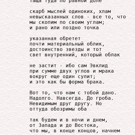
     таща туда по равной доле

     скарб мыслей одиноких, хлам

     невысказанных слов - все то, что

     мы скопим по своим углам;

     и рано или поздно точка

     указанная обретет

     почти материальный облик,

     достоинство звезды и тот

     свет внутренний, который облак

     не застит - ибо сам Эвклид

     при сумме двух углов и мрака

     вокруг еще один сулит;

     и это как бы форма брака.

     Вот то, что нам с тобой дано.

     Надолго. Навсегда. До гроба.

     Невидимым друг другу. Но

     оттуда обозримы оба

     так будем и в ночи и днем,

     от Запада и до Востока,

     что мы, в конце концов, начнем
