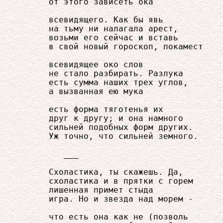
     от этого зависеть ока

     всевидящего. Как бы явь

     на тьму ни налагала арест,

     возьми его сейчас и вставь

     в свой новый гороскоп, покамест

     всевидящее око слов

     не стало разбирать. Разлука

     есть сумма наших трех углов,

     а вызванная ею мука

     есть форма тяготенья их

     друг к другу; и она намного

     сильней подобных форм других.

     Уж точно, что сильней земного.

        ___

     Схоластика, ты скажешь. Да,

     схоластика и в прятки с горем

     лишенная примет стыда

     игра. Но и звезда над морем -

     что есть она как не (позволь
