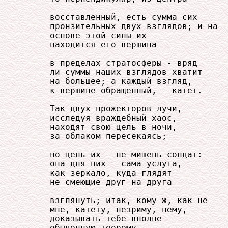
     восставленный, есть сумма сих

     пронзительных двух взглядов; и на

     основе этой силы их

     находится его вершина

     в пределах стратосферы - вряд

     ли суммы наших взглядов хватит

     на большее; а каждый взгляд,

     к вершине обращенный, - катет.

     Так двух прожекторов лучи,

     исследуя враждебный хаос,

     находят свою цель в ночи,

     за облаком пересекаясь;

     но цель их - не мишень солдат:

     она для них - сама услуга,

     как зеркало, куда глядят

     не смеющие друг на друга

     взглянуть; итак, кому ж, как не

     мне, катету, незриму, нему,

     доказывать тебе вполне
