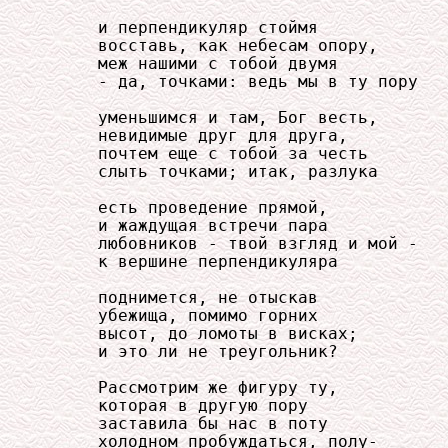
     и перпендикуляр стоймя

     восставь, как небесам опору,

     меж нашими с тобой двумя

     - да, точками: ведь мы в ту пору

     уменьшимся и там, Бог весть,

     невидимые друг для друга,

     почтем еще с тобой за честь

     слыть точками; итак, разлука

     есть проведение прямой,

     и жаждущая встречи пара

     любовников - твой взгляд и мой -

     к вершине перпендикуляра

     поднимется, не отыскав

     убежища, помимо горних

     высот, до ломоты в висках;

     и это ли не треугольник?

     Рассмотрим же фигуру ту,

     которая в другую пору

     заставила бы нас в поту

     холодном пробуждаться, полу-
