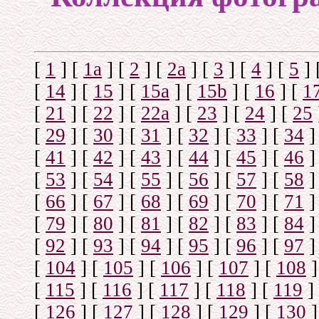
[
1
]
[
1а
]
[
2
]
[
2а
]
[
3
]
[
4
]
[
5
]
[
14
]
[
15
]
[
15a
]
[
15b
]
[
16
]
[
1
[
21
]
[
22
]
[
22a
]
[
23
]
[
24
]
[
25
[
29
]
[
30
]
[
31
]
[
32
]
[
33
]
[
34
]
[
41
]
[
42
]
[
43
]
[
44
]
[
45
]
[
46
]
[
53
]
[
54
]
[
55
]
[
56
]
[
57
]
[
58
]
[
66
]
[
67
]
[
68
]
[
69
]
[
70
]
[
71
]
[
79
]
[
80
]
[
81
]
[
82
]
[
83
]
[
84
]
[
92
]
[
93
]
[
94
]
[
95
]
[
96
]
[
97
]
[
104
]
[
105
]
[
106
]
[
107
]
[
108
]
[
115
]
[
116
]
[
117
]
[
118
]
[
119
]
[
126
]
[
127
]
[
128
]
[
129
]
[
130
]