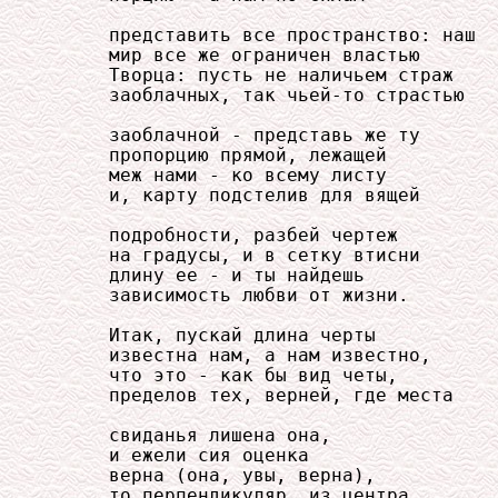
     представить все пространство: наш

     мир все же ограничен властью

     Творца: пусть не наличьем страж

     заоблачных, так чьей-то страстью

     заоблачной - представь же ту

     пропорцию прямой, лежащей

     меж нами - ко всему листу

     и, карту подстелив для вящей

     подробности, разбей чертеж

     на градусы, и в сетку втисни

     длину ее - и ты найдешь

     зависимость любви от жизни.

     Итак, пускай длина черты

     известна нам, а нам известно,

     что это - как бы вид четы,

     пределов тех, верней, где места

     свиданья лишена она,

     и ежели сия оценка

     верна (она, увы, верна),

     то перпендикуляр, из центра
