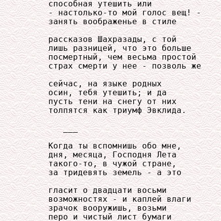
     способная утешить или

     - настолько-то мой голос вещ! -

     занять воображенье в стиле

     рассказов Шахразады, с той

     лишь разницей, что это больше

     посмертный, чем весьма простой

     страх смерти у нее - позволь же

     сейчас, на языке родных

     осин, тебя утешить; и да

     пусть тени на снегу от них

     толпятся как триумф Эвклида.

        ___

     Когда ты вспомнишь обо мне,

     дня, месяца, Господня Лета

     такого-то, в чужой стране,

     за тридевять земель - а это

     гласит о двадцати восьми

     возможностях - и каплей влаги

     зрачок вооружишь, возьми

     перо и чистый лист бумаги
