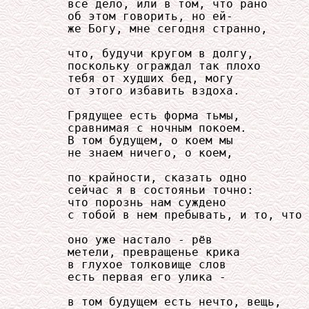
     все дело, или в том, что рано

     об этом говорить, но ей-

     же Богу, мне сегодня странно,

     что, будучи кругом в долгу,

     поскольку ограждал так плохо

     тебя от худших бед, могу

     от этого избавить вздоха.

     Грядущее есть форма тьмы,

     сравнимая с ночным покоем.

     В том будущем, о коем мы

     не знаем ничего, о коем,

     по крайности, сказать одно

     сейчас я в состояньи точно:

     что порознь нам суждено

     с тобой в нем пребывать, и то, что

     оно уже настало - рёв

     метели, превращенье крика

     в глухое толковище слов

     есть первая его улика -

     в том будущем есть нечто, вещь,
