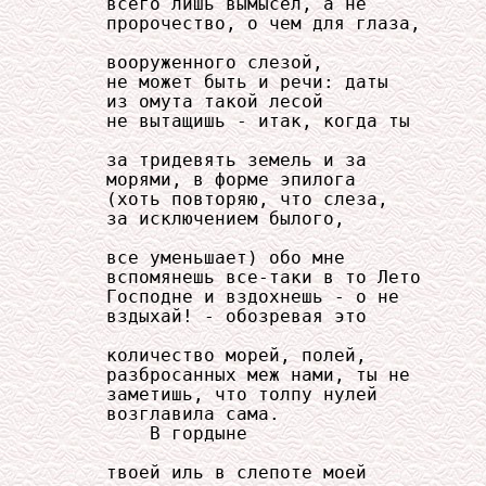
     всего лишь вымысел, а не

     пророчество, о чем для глаза,

     вооруженного слезой,

     не может быть и речи: даты

     из омута такой лесой

     не вытащишь - итак, когда ты

     за тридевять земель и за

     морями, в форме эпилога

     (хоть повторяю, что слеза,

     за исключением былого,

     все уменьшает) обо мне

     вспомянешь все-таки в то Лето

     Господне и вздохнешь - о не

     вздыхай! - обозревая это

     количество морей, полей,

     разбросанных меж нами, ты не

     заметишь, что толпу нулей

     возглавила сама.

         В гордыне

     твоей иль в слепоте моей
