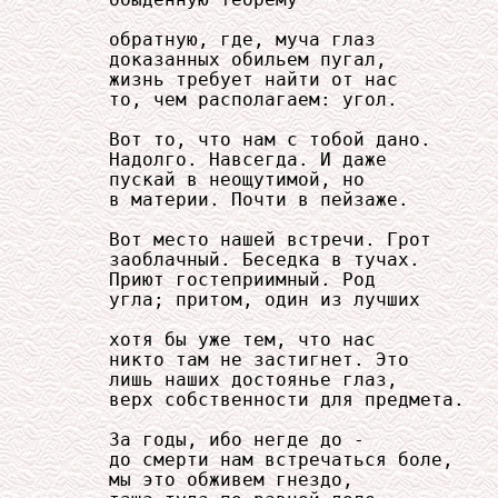
     обыденную теорему

     обратную, где, муча глаз

     доказанных обильем пугал,

     жизнь требует найти от нас

     то, чем располагаем: угол.

     Вот то, что нам с тобой дано.

     Надолго. Навсегда. И даже

     пускай в неощутимой, но

     в материи. Почти в пейзаже.

     Вот место нашей встречи. Грот

     заоблачный. Беседка в тучах.

     Приют гостеприимный. Род

     угла; притом, один из лучших

     хотя бы уже тем, что нас

     никто там не застигнет. Это

     лишь наших достоянье глаз,

     верх собственности для предмета.

     За годы, ибо негде до -

     до смерти нам встречаться боле,

     мы это обживем гнездо,
