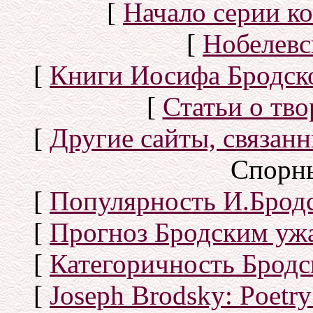
[
Начало серии к
[
Нобелевс
[
Книги Иосифа Бродског
[
Статьи о тво
[
Другие сайты, связан
Спорн
[
Популярность И.Бродс
[
Прогноз Бродским уж
[
Категоричность Бродс
[
Joseph Brodsky: Poetry