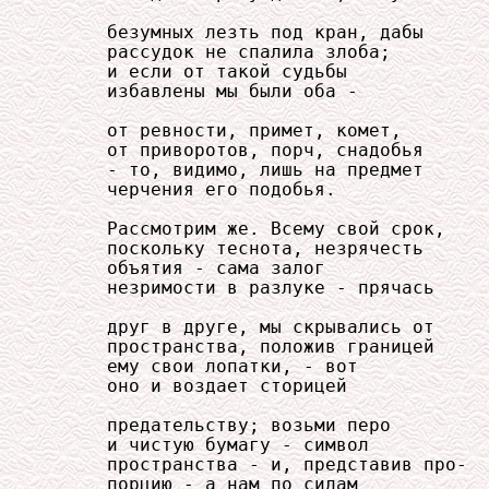
     безумных лезть под кран, дабы

     рассудок не спалила злоба;

     и если от такой судьбы

     избавлены мы были оба -

     от ревности, примет, комет,

     от приворотов, порч, снадобья

     - то, видимо, лишь на предмет

     черчения его подобья.

     Рассмотрим же. Всему свой срок,

     поскольку теснота, незрячесть

     объятия - сама залог

     незримости в разлуке - прячась

     друг в друге, мы скрывались от

     пространства, положив границей

     ему свои лопатки, - вот

     оно и воздает сторицей

     предательству; возьми перо

     и чистую бумагу - символ

     пространства - и, представив про-

     порцию - а нам по силам
