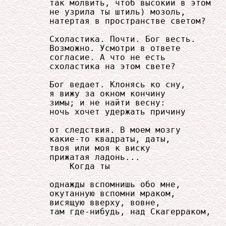
     так молвить, чтоб высокий в этом

     не узрила ты штиль) мозоль,

     натертая в пространстве светом?

     Схоластика. Почти. Бог весть.

     Возможно. Усмотри в ответе

     согласие. А что не есть

     схоластика на этом свете?

     Бог ведает. Клонясь ко сну,

     я вижу за окном кончину

     зимы; и не найти весну:

     ночь хочет удержать причину

     от следствия. В моем мозгу

     какие-то квадраты, даты,

     твоя или моя к виску

     прижатая ладонь...

         Когда ты

     однажды вспомнишь обо мне,

     окутанную вспомни мраком,

     висящую вверху, вовне,

     там где-нибудь, над Скагерраком,
