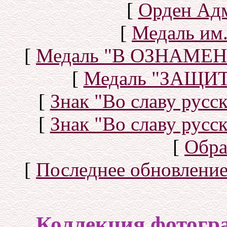
[
Орден Ад
[
Медаль им.
[
Медаль "В ОЗНАМ
[
Медаль "ЗАЩИ
[
Знак "Во славу русск
[
Знак "Во славу русск
[
Обра
[
Последнее обновлени
Коллекция фотогр