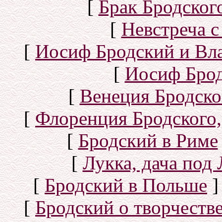
[
Брак Бродског
[
Невстреча с
[
Иосиф Бродский и Вл
[
Иосиф Брод
[
Венеция Бродско
[
Флоренция Бродского,
[
Бродский в Риме
[
Лукка, дача под
[
Бродский в Польше
]
[
Бродский о творчеств