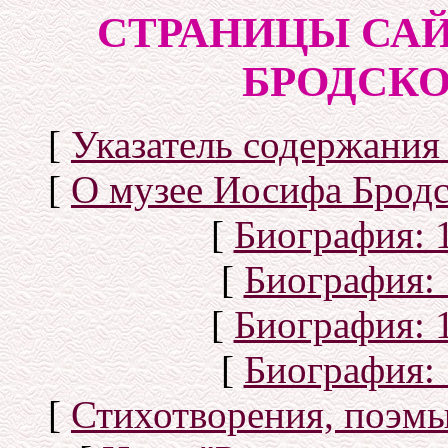
СТРАНИЦЫ САЙ
БРОДСКОГ
[
Указатель содержания 
[
О музее Иосифа Бродс
[
Биография: 1
[
Биография: 
[
Биография: 1
[
Биография: 
[
Стихотворения, поэмы