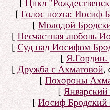
[
Цикл "Рождественск
[
Голос поэта: Иосиф Б
[
Молодой Бродск
[
Несчастная любовь И
[
Суд над Иосифом Бро
[
Я.Гордин.
[
Дружба с Ахматовой
,
[
Похороны Ахма
[
Январский 
[
Иосиф Бродский 