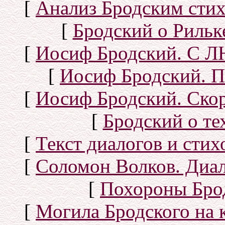
[
Анализ Бродским стих
[
Бродский о Рильке
[
Иосиф Бродский. С
[
Иосиф Бродский. П
[
Иосиф Бродский. Скор
[
Бродский о тех
[
Текст диалогов и сти
[
Соломон Волков. Диал
[
Похороны Бро
[
Могила Бродского на 