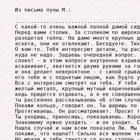
Из письма луны М.:

.......................................

С какой-то очень важной полной дамой сид
Перед вами столик. За столиком по широко
разодетая толпа. На даме много крупных д
аскета, они не отвлекают. Беседуете. Тих
О ком-то. Тебя интересуют детали, ты рас
куда не надо. Задаешь очередной вопрос. 
слово! - в этом вопросе внутренне взрыва
вскакивает, хватается двумя руками за го
и она делает невероятное - с силой срыва
его тебе и с поднятым лицом, как будто у
Все с интересом смотрят на тебя. У тебя 
желтый металл, крупный мутный коричневый
ведь придется отдавать, а я ее совершенн
ты рассеянно рассказываешь об этом случа
Покажи кольцо, говорит он. Ты шаришь по 
Протягиваешь. Он рассматривает. Просит т
Ты уходишь, приносишь, показываешь. Коро
Знакомому нужно уходить - и он уходит. С
Нашла случай и нам всем показала Лю. Мы 
покажи, что нашла?! Сильно все жалеем те
Но мрази к тебе тянутся со всех сторон -