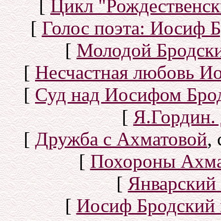
[
Цикл "Рождественск
[
Голос поэта: Иосиф Б
[
Молодой Бродск
[
Несчастная любовь И
[
Суд над Иосифом Бро
[
Я.Гордин.
[
Дружба с Ахматовой
,
[
Похороны Ахма
[
Январский 
[
Иосиф Бродский 