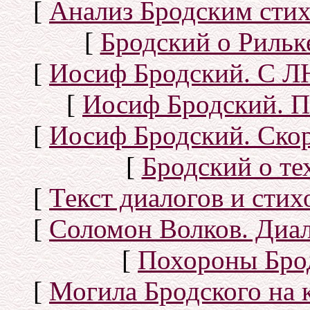
[
Анализ Бродским стих
[
Бродский о Рильке
[
Иосиф Бродский. С
[
Иосиф Бродский. П
[
Иосиф Бродский. Скор
[
Бродский о тех
[
Текст диалогов и сти
[
Соломон Волков. Диал
[
Похороны Бро
[
Могила Бродского на 