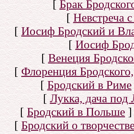
[
Брак Бродског
[
Невстреча с
[
Иосиф Бродский и Вл
[
Иосиф Брод
[
Венеция Бродско
[
Флоренция Бродского,
[
Бродский в Риме
[
Лукка, дача под
[
Бродский в Польше
]
[
Бродский о творчеств