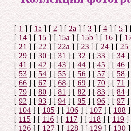
[
1
]
[
1а
]
[
2
]
[
2а
]
[
3
]
[
4
]
[
5
]
[
14
]
[
15
]
[
15a
]
[
15b
]
[
16
]
[
1
[
21
]
[
22
]
[
22a
]
[
23
]
[
24
]
[
25
[
29
]
[
30
]
[
31
]
[
32
]
[
33
]
[
34
]
[
41
]
[
42
]
[
43
]
[
44
]
[
45
]
[
46
]
[
53
]
[
54
]
[
55
]
[
56
]
[
57
]
[
58
]
[
66
]
[
67
]
[
68
]
[
69
]
[
70
]
[
71
]
[
79
]
[
80
]
[
81
]
[
82
]
[
83
]
[
84
]
[
92
]
[
93
]
[
94
]
[
95
]
[
96
]
[
97
]
[
104
]
[
105
]
[
106
]
[
107
]
[
108
]
[
115
]
[
116
]
[
117
]
[
118
]
[
119
]
[
126
]
[
127
]
[
128
]
[
129
]
[
130
]