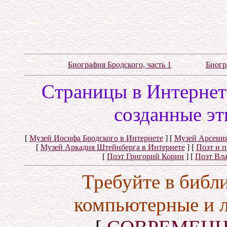
Биография Бродского, часть 1
Биогр
Cтраницы в Интернете
созданные эт
[
Музей Иосифа Бродского в Интернете
]
[
Музей Арсения
[
Музей Аркадия Штейнберга в Интернете
]
[
Поэт и 
[
Поэт Григорий Корин
]
[
Поэт Вл
Требуйте в библ
компьютерные и 