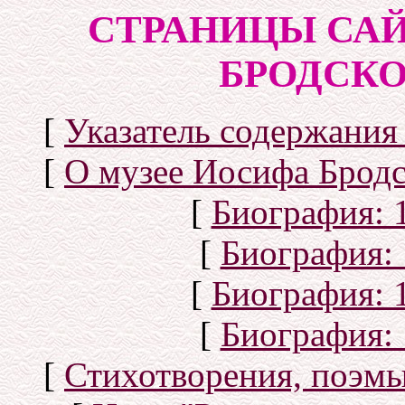
СТРАНИЦЫ САЙ
БРОДСКОГ
[
Указатель содержания 
[
О музее Иосифа Бродс
[
Биография: 1
[
Биография: 
[
Биография: 1
[
Биография: 
[
Стихотворения, поэмы