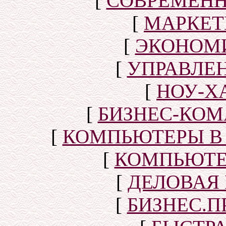
[
СОВРЕМЕНН
[
МАРКЕТ
[
ЭКОНОМИ
[
УПРАВЛЕ
[
НОУ-Х
[
БИЗНЕС-КОМ
[
КОМПЬЮТЕРЫ В
[
КОМПЬЮТЕ
[
ДЕЛОВАЯ
[
БИЗНЕС.П