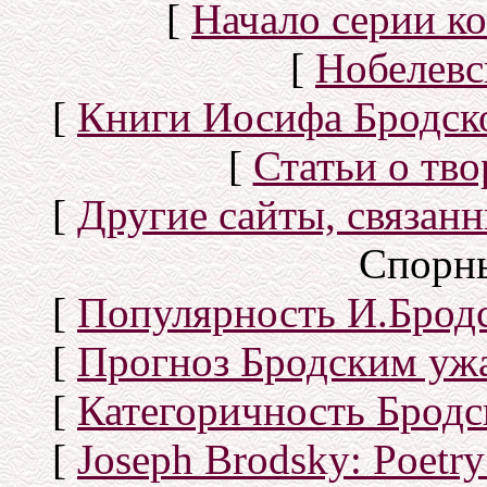
[
Начало серии к
[
Нобелевс
[
Книги Иосифа Бродског
[
Статьи о тво
[
Другие сайты, связан
Спорн
[
Популярность И.Бродс
[
Прогноз Бродским уж
[
Категоричность Бродс
[
Joseph Brodsky: Poetry