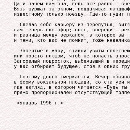
Да и зачем вам она, ведь все равно — вче
Вязы шуршат за окном, поддакивая ландшаф
известному только поезду. Где-то гудит п
  Сделав себе карьеру из перепутья, витя
сам теперь светофор; плюс, впереди — рек
и разница между зеркалом, в которое вы г
и теми, кто вас не помнит, тоже невелика
  Запертые в жару, ставни увиты сплетнею

или просто плющом, чтоб не попасть впрос
Загорелый подросток, выбежавший в передн
у вас отбирает будущее, стоя в одних тру
  Поэтому долго смеркается. Вечер обычно
в форму вокзальной площади, со статуей и
где взгляд, в котором читается «Будь ты 
прямо пропорционален отсутствующей толпе
 <январь 1996 г.>
